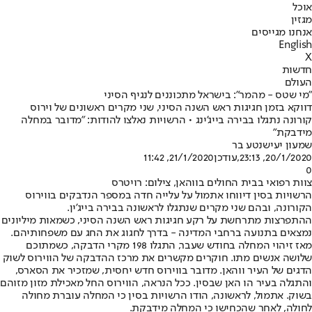
אוכל
מגזין
אנחנו מגייסים
English
X
חדשות
העולם
"מי שטס - מהמר": בישראל מתכוננים לנגיף הסיני
דווקא בזמן חגיגות ראש השנה הסיני, שני מקרים ראשונים של וירוס
קורונה נתגלו בבירה בייג'ינג • הרשויות נאלצו להודות: "מדובר במחלה
מידבקת"
שמעון יעיש
נטע בר
20/1/2020, 23:13
,עודכן
21/1/2020, 11:42
0
צוות רפואי בבית החולים בווהאן, צילום: רויטרס
הרשויות בסין דיווחו אתמול על עלייה חדה במספר הנדבקים בווירוס
הקורונה, ובהם שני מקרים שנתגלו לראשונה בבירה בייג'ין.
ההתפרצות מתרחשת על רקע חגיגות ראש השנה הסיני, כשמאות מיליונים
נמצאים בתנועה ברחבי המדינה - בדרך לחגוג את החג עם משפחותיהם.
מאז זיהוי המחלה בחודש שעבר, התגלו 198 מקרי הדבקה, כשמתוכם
שלושה אנשים מתו. חוקרים מקשרים את מרכז ההדבקה של הווירוס לשוק
הדגים של העיר ווהאן. מדובר בווירוס חדש יחסית, שמזכיר את הסארס,
והתגלה בעיר הו האן שבסין. ככל הנראה, הווירוס החל מאכילת מזון מזוהם
בשוק. אתמול, לראשונה, הודו הרשויות בסין כי המחלה עוברת מחולה
לחולה, לאחר שהכחישו כי המחלה מידבקת.