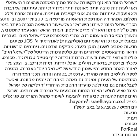
"ישראל היום" הוא גוף תקשורת שנוסד מתוך האמונה שהציבור הישראלי
ראוי לעיתונות טובה יותר, מאוזנת יותר ומדויקת יותר. עיתונות שמדברת
ולא צועקת. עיתונות אמינה, אובייקטיבית ועניינית. עיתונות אחרת וללא
תשלום. המהדורה המודפסת הראשונה פורסמה ב-30 ביולי 2007, וב-2010
הפך "ישראל היום" לעיתון הישראלי בעל שיעור החשיפה הגבוה ביותר בימי
חול. מו"ל העיתון היא ד"ר מרים אדלסון. העורך הראשי הוא עמר לחמנוביץ,
והעורך המייסד הוא עמוס רגב. אתרי האינטרנט של "ישראל היום" בעברית
ובאנגלית, כמו כן היישומונים (אפליקציות) לאנדרואיד ול-iOS, מציגים
חדשות מסביב לשעון, תוכן בלעדי, מבזקים ועדכונים, ניתוחים ופרשנויות,
וידיאו, פודקאסטים ושידורים חיים. פלטפורמות הדיגיטל של "ישראל היום"
כוללות ערוצי חדשות ודעות, תרבות ובידור, לייף סטייל, טכנולוגיה, ספורט,
כלכלה וצרכנות, בריאות, חיילים, אוכל, יהדות, תיירות ורכב. ב-2021 עלו
לאוויר האתר החדש והיישומון החדש של "ישראל היום" בעברית, במטרה
לספק לגולשים חוויה מהירה, עדכנית, בטוחה ונוחה. תכני המהדורה
המודפסת של העיתון זמינים גם באתר, במהדורה יומית מקוונת, ואפשר
לקבל אותם גם בניוזלטר. מועדון ההטבות הייחודי "הקליקה של ישראל
היום" מציע לגולשי האתר הנחות ומבצעים על מוצרים ושירותים. ישראל
היום פתוח להערות, לביקורת ולהצעות לשיפור מקהל הקוראים. פנו אלינו
במייל hayom@israelhayom.co.il.
יום חמישי, 16.7.2026
ב' באב תשפ"ו
חדשות
דעות
ספורט
ForReal
תרבות ובידור