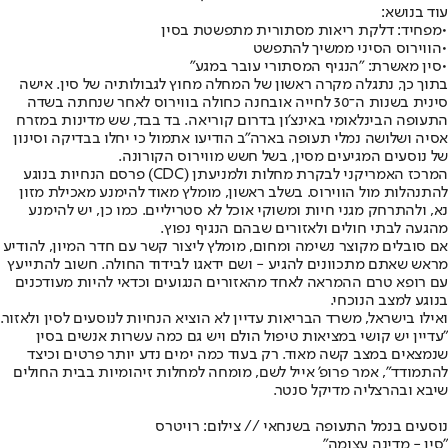
עוד בנושא:
•
מפחיד: דלקת ריאות מסתורית מתפשטת בסין
•
הווירוס הסיני ממשיך להתפשט
•
סין מאשרת: "הנגיף המסתורי עובר במגע"
בתוך כך, נתגלה מקרה ראשון של המחלה מחוץ לגבולותיה של סין. אישה
סינית בשנות ה־30 לחייה אובחנה כחולה בווירוס לאחר שנחתה בשדה
התעופה הבינלאומי באינצ'ון בדרום קוריאה. בד בבד, שש מדינות במזרח
אסיה ושלושה נמלי תעופה בארה"ב הודיעו אתמול כי יחלו בבדיקה וסינון
של נוסעים המגיעים מסין, בשל חשש מווירוס הקורונה.
המרכז האמריקני לבקרת מחלות ולמניעתן (CDC) פרסם הנחיות בנוגע
להתנהלות מול הווירוס. בשלב ראשון, מומלץ מאוד להימנע מאכילת מזון
נא, ולהתרחק מגני חיות ומשוקי אוכל לא סטריליים. כמו כן, יש להימנע
מהגעה לבתי חולים ולאזורים שבהם הנגיף נפוץ.
אם סובלים מקוצר נשימה ומחום, מומלץ ליצור קשר עם חדר המיון, להודיע
מראש שאתם מתכוונים להגיע - ושם ידאגו לבידוד החולה. חשוב להתייעץ
עם רופא טרם ההמראה לאחד מהאזורים הנגועים וכדאי להיות מעודכנים
בנוגע למצב הנוכחי.
ואילו בישראל, משרד הבריאות עדיין לא הוציא הנחיות לנוסעים לסין ולאזור.
"עדיין יש קושי במציאות טיפול הולם ויש גם כמה עשרות אנשים בסין
שנמצאים במצב קשה מאוד. רק בעוד כמה ימים נדע יותר פרטים וכיצד
להתמודד", אמר פרופ' אייל לשם, מומחה למחלות זיהומיות בבית החולים
שיבא ובהרצליה מדיקל סנטר.
נוסעים בנמל התעופה בשנחאי // צילום: רויטרס
"סין - מדינה עצומה"