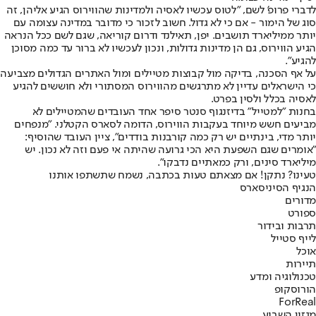
לדברי פרופ' לשם, "לטוס עכשיו לאסיה ולמדינות שהווירוס הגיע אליהן, זה
סוג של הימור - אם כי לא גדול. חשוב לזכור כי מדובר במדינה עצומה עם
יותר ממיליארד תושבים. יפן, תאילנד ודרום קוריאה, שגם לשם ככל הנראה
הגיע הווירוס, גם הן מדינות גדולות, ונכון לעכשיו לא ברור עד כמה מסוכן
להגיע".
על אף הסכנה, בדיקה מול קבוצות מטיילים ומול האתרים הגדולים מצביעה
כי הישראלים עדיין לא מתרגשים מהווירוס המסתורי ולא חוששים להגיע
לאסיה בכלל ולסין בפרט.
בחנות "למטייל" בדיזנגוף סנטר סיפר אחד העובדים שהמטיילים לא
מביעים חשש מיוחד בעקבות הווירוס, הדומה לסארס הקטלני. "מנפחים
יותר מדי, בינתיים יש רק כמה קורבנות בודדים", ציין העובד שהוסיף:
"אומרים שגם השפעת היא הכי גרועה שהיתה אי פעם וזה לא נכון. יש
מיליארד סינים, ורק כמאתיים נדבקו".
טעינו? נתקן! אם מצאתם טעות בכתבה, נשמח שתשתפו אותנו
הנגיף הסיני
סארס
מדורים
ספורט
תרבות ובידור
לייף סטייל
אוכל
תיירות
טכנולוגיה ומדע
הורוסקופ
ForReal
מגזין השבוע