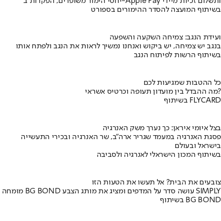
יחסי הימור משופרים, הפקדות ב-Apple Pay ותשלום זכיות מיידי
בשיתוף המועצה להסדר ההימורים בספורט
ועידת הנגב: צמיחה השקעה והשפעה
בנגב יש צמיחה, יש ביקוש ואנחנו נמשיך לראות את הנגב ולפתח אותו
בשיתוף הרשות לפיתוח הנגב
כל ההטבות שמגיעות לכם
מה ההבדל בין מועדון תעופה וכרטיס אשראי?
בשיתוף FLYCARD
בצל איומי איראן: כך נערך משק האנרגיה
פסגת האנרגיה במעמד שגריר ארה"ב, שר האנרגיה ובכירי התעשייה
בישראל ובעולם
בשיתוף המכון הישראלי לאנרגיה ולסביבה
צובעים את הבית? אל תעשו את הטעות הזו
מומחה BG BOND עושה סדר על המדפים ומציג את מותג הצבע SIMPLY
בשיתוף BG BOND