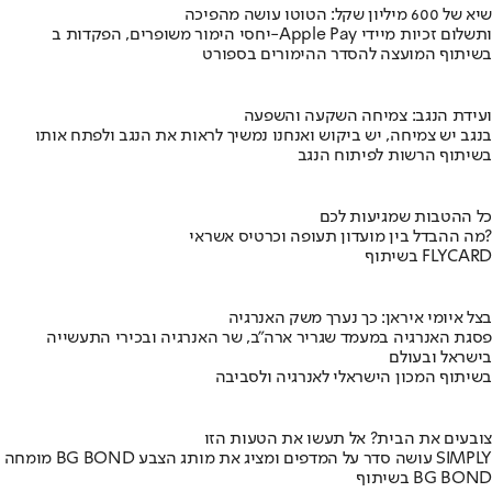
שיא של 600 מיליון שקל: הטוטו עושה מהפיכה
יחסי הימור משופרים, הפקדות ב-Apple Pay ותשלום זכיות מיידי
בשיתוף המועצה להסדר ההימורים בספורט
ועידת הנגב: צמיחה השקעה והשפעה
בנגב יש צמיחה, יש ביקוש ואנחנו נמשיך לראות את הנגב ולפתח אותו
בשיתוף הרשות לפיתוח הנגב
כל ההטבות שמגיעות לכם
מה ההבדל בין מועדון תעופה וכרטיס אשראי?
בשיתוף FLYCARD
בצל איומי איראן: כך נערך משק האנרגיה
פסגת האנרגיה במעמד שגריר ארה"ב, שר האנרגיה ובכירי התעשייה
בישראל ובעולם
בשיתוף המכון הישראלי לאנרגיה ולסביבה
צובעים את הבית? אל תעשו את הטעות הזו
מומחה BG BOND עושה סדר על המדפים ומציג את מותג הצבע SIMPLY
בשיתוף BG BOND