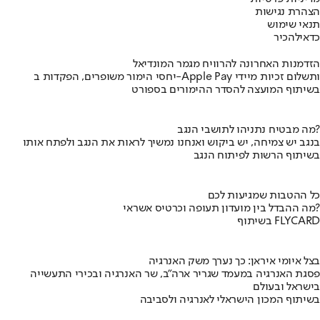
הצהרת נגישות
תנאי שימוש
כדאי
להכיר
הזדמנות האחרונה להרוויח מגמר המונדיאל
יחסי הימור משופרים, הפקדות ב-Apple Pay ותשלום זכיות מיידי
בשיתוף המועצה להסדר ההימורים בספורט
מה מבטיח נתניהו לתושבי הנגב?
בנגב יש צמיחה, יש ביקוש ואנחנו נמשיך לראות את הנגב ולפתח אותו
בשיתוף הרשות לפיתוח הנגב
כל ההטבות שמגיעות לכם
מה ההבדל בין מועדון תעופה וכרטיס אשראי?
בשיתוף FLYCARD
בצל איומי איראן: כך נערך משק האנרגיה
פסגת האנרגיה במעמד שגריר ארה"ב, שר האנרגיה ובכירי התעשייה
בישראל ובעולם
בשיתוף המכון הישראלי לאנרגיה ולסביבה