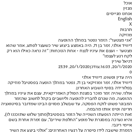
אוכל
מגזין
אנחנו מגייסים
English
X
תרבות
מוזיקה
"אני מצטער": הזמר נפטר במהלך ההופעה
דיוויד אולני, זמר בן 71, היה באמצע ביצוע שיר כשעצר לפתע, אמר שהוא
מצטער - ועצם את עיניו לנצח • אחת הנוכחות: "זה נראה כאילו הוא רק
לקח רגע לעצמו"
דניאל שירין
20/1/2020, 16:03
,עודכן
20/1/2020, 23:39
0
היה עדין ופשוט. דיוויד אולני
דיוויד אולני, זמר ומוזיקאי בן 71, נפטר במהלך הופעה בפסטיבל מוזיקה
בפלורידה בסוף השבוע האחרון.
אולני, שהיה זמר מוכר בסצנת הפולק האמריקאית, עצם את עיניו במהלך
ההופעה, מה שגרם לחבריו להופעה וליושבים בקהל לחשוב שהזמר
המבוגר פשוט לוקח הפסקה, עד שבשלב מסוים הבינו שמדובר בסיטואציה
חריגה ופינו אותו מהבמה.
זאת הייתה הופעתו השנייה של הזמר ב
פסטיבל
(מתוך שלוש שתוכננו לו),
והיא נערכה במסגרת של מופע "החלפת שירים", עם זמרת אחרת בשם
איימי ריגבי.
הזמרת שישבה לידו סיפרה על רגעיו האחרונים: "אולני ביצע את השיר