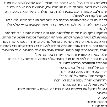
השלישי שלו ואז עצר", היא כתבה בפייסבוק, "הוא התנצל ועצם את עיניו.
הוא נראה דומם, ישב זקוף עם הגיטרה שלו, חבש את הכובע הכי מגניב
שיש ולבש מקטורן זמש בצבע חלודה. בהתחלה זה היה נראה כאילו הוא
פשוט לוקח רגע לעצמו".
לדברי ריגבי, אחד האנשים במקום הבין שהזמר המבוגר נמצא במצב לא
טוב וזקוק לעזרה, אך למרות נסיונות ההחייאה שבוצעו בו – אולני הלך
לעולמו.
מוזיקאי נוסף בשם סקוט מילר שגם הוא היה במקום הוסיף: "דיוויד היה
באמצע לנגן שיר כשעצר לפתע, אמר "אני מצטער" וסנטרו נשמט על החזה.
הוא מעולם לא הפיל את הגיטרה או נפל מהכיסא. זה היה פשוט ועדין כמו
שהוא היה. הורדנו אותו מהבמה וניסינו לעשות ככל שביכולתנו כדי להחיות
אותו עד שהפרמדיקים הגיעו. העולם איבד את אחד הטובים, אבל היצירות
שלנו נשארו מאחוריו והן תמיד יעוררו בנו השראה".
שעות ספורות לפני מותו אגב, תועד אולני במופע אחר שהעביר באותו
פסטיבל ושהועלה במלואו ליוטיוב.
•
הכל על "האח הגדול" במקום אחד
•
פרויקט מיוחד: 2020 בסיפורים
•
בקרוב: מיני איחוד של "היי פייב"
•
"להיות איתה": עמוס ונועה לא יחזרו
•
"זאת וזאת": ככה זה כשנהנים
טעינו? נתקן! אם מצאתם טעות בכתבה, נשמח שתשתפו אותנו
מדורים
ספורט
תרבות ובידור
לייף סטייל