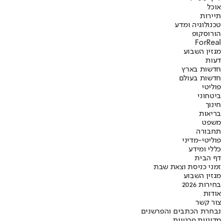
אוכל
תיירות
טכנולוגיה ומדע
הורוסקופ
ForReal
מגזין השבוע
דעות
חדשות בארץ
חדשות בעולם
פוליטי
ביטחוני
חינוך
בריאות
משפט
תחבורה
פוליטי-מדיני
כללי ומידע
דף הבית
זמני כניסת וצאת שבת
מגזין השבוע
בחירות 2026
אודות
צור קשר
נבחרת הכתבים והפרשנים
מדיניות פרטיות