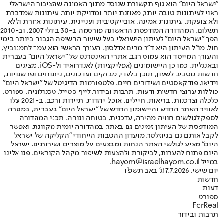
"ישראל היום" הוא גוף תקשורת שנוסד מתוך האמונה שהציבור הישראלי
ראוי לעיתונות טובה יותר, מאוזנת יותר ומדויקת יותר. עיתונות שמדברת
ולא צועקת. עיתונות אמינה, אובייקטיבית ועניינית. עיתונות אחרת וללא
תשלום. המהדורה המודפסת הראשונה פורסמה ב-30 ביולי 2007, וב-2010
הפך "ישראל היום" לעיתון הישראלי בעל שיעור החשיפה הגבוה ביותר בימי
חול. מו"ל העיתון היא ד"ר מרים אדלסון. העורך הראשי הוא עמר לחמנוביץ,
והעורך המייסד הוא עמוס רגב. אתרי האינטרנט של "ישראל היום" בעברית
ובאנגלית, כמו כן היישומונים (אפליקציות) לאנדרואיד ול-iOS, מציגים
חדשות מסביב לשעון, תוכן בלעדי, מבזקים ועדכונים, ניתוחים ופרשנויות,
וידיאו, פודקאסטים ושידורים חיים. פלטפורמות הדיגיטל של "ישראל היום"
כוללות ערוצי חדשות ודעות, תרבות ובידור, לייף סטייל, טכנולוגיה, ספורט,
כלכלה וצרכנות, בריאות, חיילים, אוכל, יהדות, תיירות ורכב. ב-2021 עלו
לאוויר האתר החדש והיישומון החדש של "ישראל היום" בעברית, במטרה
לספק לגולשים חוויה מהירה, עדכנית, בטוחה ונוחה. תכני המהדורה
המודפסת של העיתון זמינים גם באתר, במהדורה יומית מקוונת, ואפשר
לקבל אותם גם בניוזלטר. מועדון ההטבות הייחודי "הקליקה של ישראל
היום" מציע לגולשי האתר הנחות ומבצעים על מוצרים ושירותים. ישראל
היום פתוח להערות, לביקורת ולהצעות לשיפור מקהל הקוראים. פנו אלינו
במייל hayom@israelhayom.co.il.
יום שישי, 17.7.2026
ג' באב תשפ"ו
חדשות
דעות
ספורט
ForReal
תרבות ובידור