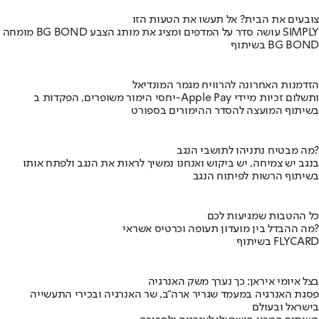
צובעים את הבית? אל תעשו את הטעות הזו
מומחה BG BOND עושה סדר על המדפים ומציג את מותג הצבע SIMPLY
בשיתוף BG BOND
הזדמנות האחרונה להרוויח מגמר המונדיאל
יחסי הימור משופרים, הפקדות ב-Apple Pay ותשלום זכיות מיידי
בשיתוף המועצה להסדר ההימורים בספורט
מה מבטיח נתניהו לתושבי הנגב?
בנגב יש צמיחה, יש ביקוש ואנחנו נמשיך לראות את הנגב ולפתח אותו
בשיתוף הרשות לפיתוח הנגב
כל ההטבות שמגיעות לכם
מה ההבדל בין מועדון תעופה וכרטיס אשראי?
בשיתוף FLYCARD
בצל איומי איראן: כך נערך משק האנרגיה
פסגת האנרגיה במעמד שגריר ארה"ב, שר האנרגיה ובכירי התעשייה
בישראל ובעולם