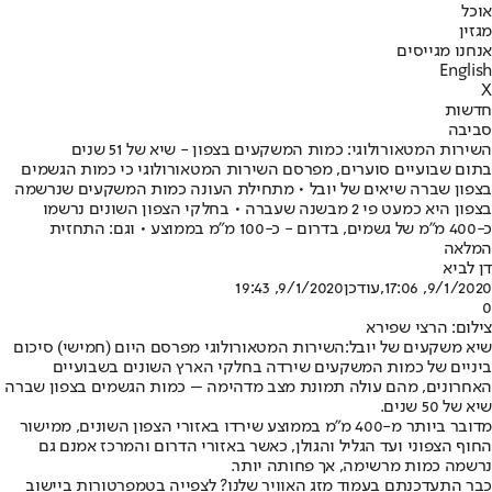
אוכל
מגזין
אנחנו מגייסים
English
X
חדשות
סביבה
השירות המטאורולוגי: כמות המשקעים בצפון - שיא של 51 שנים
בתום שבועיים סוערים, מפרסם השירות המטאורולוגי כי כמות הגשמים
בצפון שברה שיאים של יובל • מתחילת העונה כמות המשקעים שנרשמה
בצפון היא כמעט פי 2 מבשנה שעברה • בחלקי הצפון השונים נרשמו
כ-400 מ"מ של גשמים, בדרום - כ-100 מ"מ בממוצע • וגם: התחזית
המלאה
דן לביא
9/1/2020, 17:06
,עודכן
9/1/2020, 19:43
0
צילום: הרצי שפירא
שיא משקעים של יובל:
השירות המטאורולוגי מפרסם היום (חמישי) סיכום
ביניים של כמות המשקעים שירדה בחלקי הארץ השונים בשבועיים
האחרונים, מהם עולה תמונת מצב מדהימה – כמות הגשמים בצפון שברה
שיא של 50 שנים.
מדובר ביותר מ-400 מ"מ בממוצע שירדו באזורי הצפון השונים, ממישור
החוף הצפוני ועד הגליל והגולן, כאשר באזורי הדרום והמרכז אמנם גם
נרשמה כמות מרשימה, אך פחותה יותר.
כבר התעדכנתם בעמוד מזג האוויר שלנו? לצפייה בטמפרטורות ביישוב