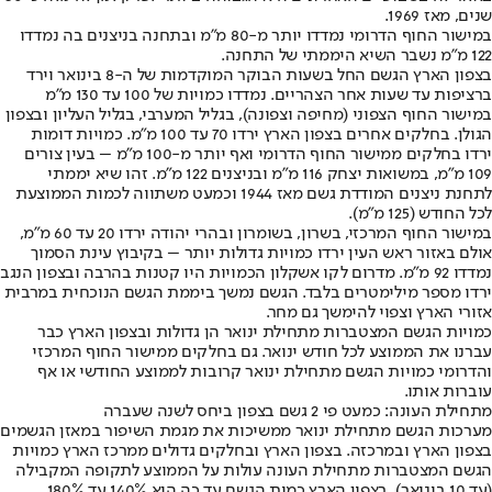
שנים, מאז 1969.
במישור החוף הדרומי נמדדו יותר מ-80 מ"מ ובתחנה בניצנים בה נמדדו
122 מ"מ נשבר השיא היממתי של התחנה.
בצפון הארץ הגשם החל בשעות הבוקר המוקדמות של ה-8 בינואר וירד
ברציפות עד שעות אחר הצהריים. נמדדו כמויות של 100 עד 130 מ"מ
במישור החוף הצפוני (מחיפה וצפונה), בגליל המערבי, בגליל העליון ובצפון
הגולן. בחלקים אחרים בצפון הארץ ירדו 70 עד 100 מ"מ. כמויות דומות
ירדו בחלקים ממישור החוף הדרומי ואף יותר מ-100 מ"מ – בעין צורים
109 מ"מ, במשואות יצחק 116 מ"מ ובניצנים 122 מ"מ. זהו שיא יממתי
לתחנת ניצנים המודדת גשם מאז 1944 וכמעט משתווה לכמות הממוצעת
לכל החודש (125 מ"מ).
במישור החוף המרכזי, בשרון, בשומרון ובהרי יהודה ירדו 20 עד 60 מ"מ,
אולם באזור ראש העין ירדו כמויות גדולות יותר – בקיבוץ עינת הסמוך
נמדדו 92 מ"מ. מדרום לקו אשקלון הכמויות היו קטנות בהרבה ובצפון הנגב
ירדו מספר מילימטרים בלבד. הגשם נמשך ביממת הגשם הנוכחית במרבית
אזורי הארץ וצפוי להימשך גם מחר.
כמויות הגשם המצטברות מתחילת ינואר הן גדולות ובצפון הארץ כבר
עברנו את הממוצע לכל חודש ינואר. גם בחלקים ממישור החוף המרכזי
והדרומי כמויות הגשם מתחילת ינואר קרובות לממוצע החודשי או אף
עוברות אותו.
מתחילת העונה: כמעט פי 2 גשם בצפון ביחס לשנה שעברה
מערכות הגשם מתחילת ינואר ממשיכות את מגמת השיפור במאזן הגשמים
בצפון הארץ ובמרכזה. בצפון הארץ ובחלקים גדולים ממרכז הארץ כמויות
הגשם המצטברות מתחילת העונה עולות על הממוצע לתקופה המקבילה
(עד 10 בינואר). בצפון הארץ כמות הגשם עד כה היא 140% עד 180%