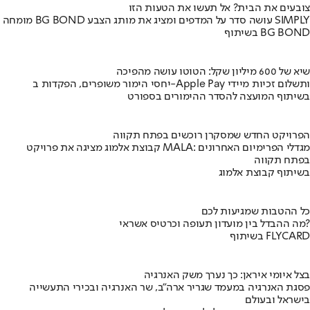
צובעים את הבית? אל תעשו את הטעות הזו
מומחה BG BOND עושה סדר על המדפים ומציג את מותג הצבע SIMPLY
בשיתוף BG BOND
שיא של 600 מיליון שקל: הטוטו עושה מהפיכה
יחסי הימור משופרים, הפקדות ב-Apple Pay ותשלום זכיות מיידי
בשיתוף המועצה להסדר ההימורים בספורט
הפרויקט החדש שמסקרן רוכשים בפתח תקווה
קבוצת אלמוג מציגה את פרויקט MALA: מגדלי הפרימיום האחרונים
בפתח תקווה
בשיתוף קבוצת אלמוג
כל ההטבות שמגיעות לכם
מה ההבדל בין מועדון תעופה וכרטיס אשראי?
בשיתוף FLYCARD
בצל איומי איראן: כך נערך משק האנרגיה
פסגת האנרגיה במעמד שגריר ארה"ב, שר האנרגיה ובכירי התעשייה
בישראל ובעולם