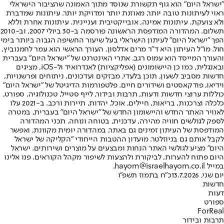
"ישראל היום" הוא גוף תקשורת שנוסד מתוך האמונה שהציבור הישראלי
ראוי לעיתונות טובה יותר, מאוזנת יותר ומדויקת יותר. עיתונות שמדברת
ולא צועקת. עיתונות אמינה, אובייקטיבית ועניינית. עיתונות אחרת וללא
תשלום. המהדורה המודפסת הראשונה פורסמה ב-30 ביולי 2007, וב-2010
הפך "ישראל היום" לעיתון הישראלי בעל שיעור החשיפה הגבוה ביותר בימי
חול. מו"ל העיתון היא ד"ר מרים אדלסון. העורך הראשי הוא עמר לחמנוביץ,
והעורך המייסד הוא עמוס רגב. אתרי האינטרנט של "ישראל היום" בעברית
ובאנגלית, כמו כן היישומונים (אפליקציות) לאנדרואיד ול-iOS, מציגים
חדשות מסביב לשעון, תוכן בלעדי, מבזקים ועדכונים, ניתוחים ופרשנויות,
וידיאו, פודקאסטים ושידורים חיים. פלטפורמות הדיגיטל של "ישראל היום"
כוללות ערוצי חדשות ודעות, תרבות ובידור, לייף סטייל, טכנולוגיה, ספורט,
כלכלה וצרכנות, בריאות, חיילים, אוכל, יהדות, תיירות ורכב. ב-2021 עלו
לאוויר האתר החדש והיישומון החדש של "ישראל היום" בעברית, במטרה
לספק לגולשים חוויה מהירה, עדכנית, בטוחה ונוחה. תכני המהדורה
המודפסת של העיתון זמינים גם באתר, במהדורה יומית מקוונת, ואפשר
לקבל אותם גם בניוזלטר. מועדון ההטבות הייחודי "הקליקה של ישראל
היום" מציע לגולשי האתר הנחות ומבצעים על מוצרים ושירותים. ישראל
היום פתוח להערות, לביקורת ולהצעות לשיפור מקהל הקוראים. פנו אלינו
במייל hayom@israelhayom.co.il.
יום שני, 13.7.2026
כ"ח בתמוז תשפ"ו
חדשות
דעות
ספורט
ForReal
תרבות ובידור