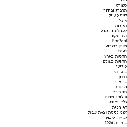
מדורים
ספורט
תרבות ובידור
לייף סטייל
אוכל
תיירות
טכנולוגיה ומדע
הורוסקופ
ForReal
מגזין השבוע
דעות
חדשות בארץ
חדשות בעולם
פוליטי
ביטחוני
חינוך
בריאות
משפט
תחבורה
פוליטי-מדיני
כללי ומידע
דף הבית
זמני כניסת וצאת שבת
מגזין השבוע
בחירות 2026