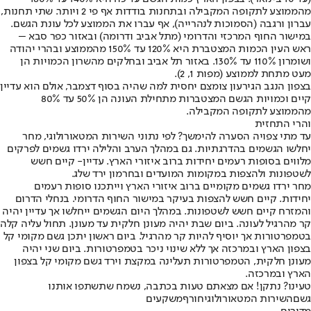
מהממוצע לתקופה המקבילה ובתחנות בודדות אף פי 2 ויותר. שתי תחנות,
עברון ורגבה (הסמוכות לנהרייה), אף עברו את הממוצע לכל עונת הגשם.
במישור החוף המרכזי והדרומי (מתל אביב ודרומה) ובאזור כפר סבא –
ראש העין הכמות המצטברת היא 120% עד 150% מהממוצע ובהרי יהודה
ושומרון 110% עד 130%. באזור תל אביב ובחלקים מהשרון הכמויות הן
מעט מתחת לממוצע (מפות 1, 2).
בצפון הנגב הגירעון צומצם יחסית למה שהיה בסוף דצמבר, אולם הוא עדיין
קיים וכמויות הגשם המצטברות מתחילת העונה הן 50% עד 80%
מהממוצע לתקופה המקבילה.
והרי התחזית
עד מתי צפויה הסערה להימשך? לפי נתוני השירות המטאורולוגי, מחר
יחלשו הגשמים בהדרגתיות. גם במהלך הערב והלילה ירדו גשמים לפרקים
מלווים בסופות רעמים יחידות ברוב איזורי הארץ. עדיין- קיים חשש
לשטפונות ולהצפות במקומות המועדים ובחרמון ירד שלג.
מחר ירדו גשמים מקומיים ברוב איזורי הארץ וייתכנו סופות רעמים
יחידות. קיים חשש להצפות בעיקר במישור החוף הדרומי. בנחלי הדרום
והמזרח קיים חשש לשטפונות. במהלך היום הגשמים ייחלשו אך עדיין יהיה
קר מהרגיל לעונה. ביום שבת יהיה מעונן חלקית עד מעונן. תחול עליה קלה
בטמפרטורות אך יוסיף להיות קר מהרגיל. ביום ראשון יתכן גשם מקומי קל
בצפון הארץ ובמרכזה אך ללא שינוי ניכר בטמפרטורות. ביום שני יהיה
מעונן חלקית, הטמפרטורות תעלינה במקצת וירד גשם מקומי קל בצפון
הארץ ובמרכזה.
טעינו? נתקן! אם מצאתם טעות בכתבה, נשמח שתשתפו אותנו
גשם
השירות המטאורולוגי
חורף
משקעים