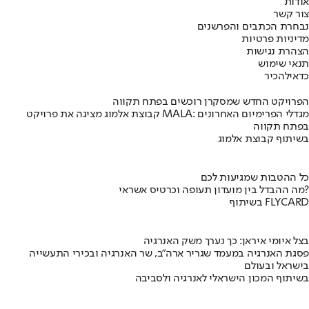
אודות
צור קשר
נבחרת הכתבים והפרשנים
מדיניות פרטיות
הצהרת נגישות
תנאי שימוש
כדאי
להכיר
הפרויקט החדש שמסקרן רוכשים בפתח תקווה
קבוצת אלמוג מציגה את פרויקט MALA: מגדלי הפרימיום האחרונים
בפתח תקווה
בשיתוף קבוצת אלמוג
כל ההטבות שמגיעות לכם
מה ההבדל בין מועדון תעופה וכרטיס אשראי?
בשיתוף FLYCARD
בצל איומי איראן: כך נערך משק האנרגיה
פסגת האנרגיה במעמד שגריר ארה"ב, שר האנרגיה ובכירי התעשייה
בישראל ובעולם
בשיתוף המכון הישראלי לאנרגיה ולסביבה