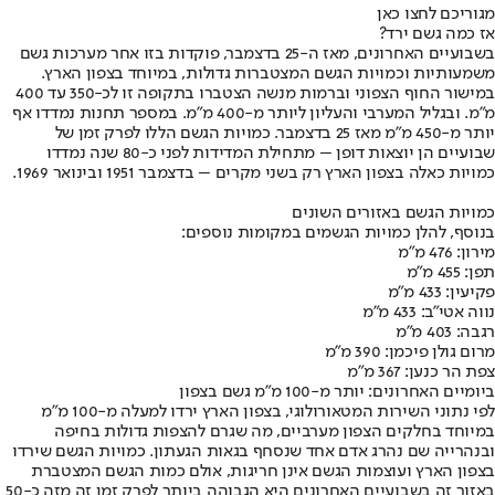
מגוריכם לחצו כאן
אז כמה גשם ירד?
בשבועיים האחרונים, מאז ה-25 בדצמבר, פוקדות בזו אחר מערכות גשם
משמעותיות וכמויות הגשם המצטברות גדולות, במיוחד בצפון הארץ.
במישור החוף הצפוני וברמות מנשה הצטברו בתקופה זו לכ-350 עד 400
מ"מ. ובגליל המערבי והעליון ליותר מ-400 מ"מ. במספר תחנות נמדדו אף
יותר מ-450 מ"מ מאז 25 בדצמבר. כמויות הגשם הללו לפרק זמן של
שבועיים הן יוצאות דופן – מתחילת המדידות לפני כ-80 שנה נמדדו
כמויות כאלה בצפון הארץ רק בשני מקרים – בדצמבר 1951 ובינואר 1969.
כמויות הגשם באזורים השונים
בנוסף, להלן כמויות הגשמים במקומות נוספים:
מירון: 476 מ"מ
תפן: 455 מ"מ
פקיעין: 433 מ"מ
נווה אטי"ב: 433 מ"מ
רגבה: 403 מ"מ
מרום גולן פיכמן: 390 מ"מ
צפת הר כנען: 367 מ"מ
ביומיים האחרונים: יותר מ-100 מ"מ גשם בצפון
לפי נתוני השירות המטאורולוגי, בצפון הארץ ירדו למעלה מ-100 מ"מ
במיוחד בחלקים הצפון מערביים, מה שגרם להצפות גדולות בחיפה
ובנהרייה שם נהרג אדם אחד שנסחף בגאות הגעתון. כמויות הגשם שירדו
בצפון הארץ ועוצמות הגשם אינן חריגות, אולם כמות הגשם המצטברת
באזור זה בשבועיים האחרונים היא הגבוהה ביותר לפרק זמן זה מזה כ-50