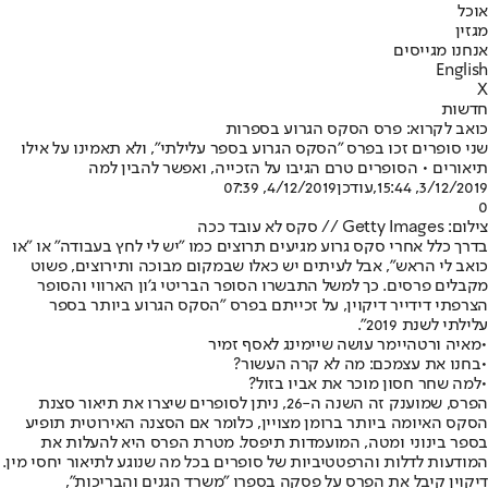
אוכל
מגזין
אנחנו מגייסים
English
X
חדשות
כואב לקרוא: פרס הסקס הגרוע בספרות
שני סופרים זכו בפרס "הסקס הגרוע בספר עלילתי", ולא תאמינו על אילו
תיאורים • הסופרים טרם הגיבו על הזכייה, ואפשר להבין למה
3/12/2019, 15:44
,עודכן
4/12/2019, 07:39
0
צילום: Getty Images // סקס לא עובד ככה
בדרך כלל אחרי סקס גרוע מגיעים תרוצים כמו "יש לי לחץ בעבודה" או "או
כואב לי הראש", אבל לעיתים יש כאלו שבמקום מבוכה ותירוצים, פשוט
מקבלים פרסים. כך למשל התבשרו הסופר הבריטי ג'ון הארווי והסופר
הצרפתי דידייר דיקוין, על זכייתם בפרס "הסקס הגרוע ביותר בספר
עלילתי לשנת 2019".
•
מאיה ורטהיימר עושה שיימינג לאסף זמיר
•
בחנו את עצמכם: מה לא קרה העשור?
•
למה שחר חסון מוכר את אביו בזול?
הפרס, שמוענק זה השנה ה-26, ניתן לסופרים שיצרו את תיאור סצנת
הסקס האיומה ביותר ברומן מצויין, כלומר אם הסצנה האירוטית תופיע
בספר בינוני ומטה, המועמדות תיפסל. מטרת הפרס היא להעלות את
המודעות לדלות והרפטטיביות של סופרים בכל מה שנוגע לתיאור יחסי מין.
דיקוין קיבל את הפרס על פסקה בספרו "משרד הגנים והבריכות",