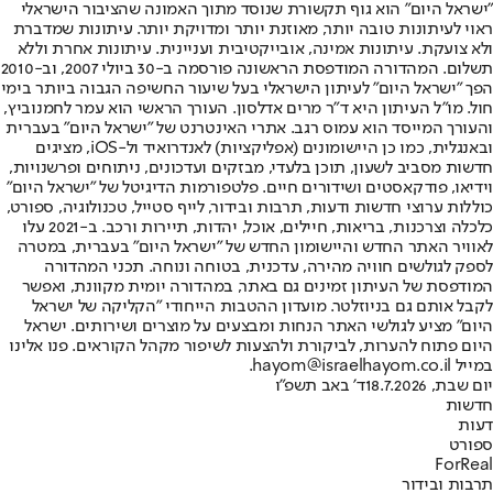
"ישראל היום" הוא גוף תקשורת שנוסד מתוך האמונה שהציבור הישראלי
ראוי לעיתונות טובה יותר, מאוזנת יותר ומדויקת יותר. עיתונות שמדברת
ולא צועקת. עיתונות אמינה, אובייקטיבית ועניינית. עיתונות אחרת וללא
תשלום. המהדורה המודפסת הראשונה פורסמה ב-30 ביולי 2007, וב-2010
הפך "ישראל היום" לעיתון הישראלי בעל שיעור החשיפה הגבוה ביותר בימי
חול. מו"ל העיתון היא ד"ר מרים אדלסון. העורך הראשי הוא עמר לחמנוביץ,
והעורך המייסד הוא עמוס רגב. אתרי האינטרנט של "ישראל היום" בעברית
ובאנגלית, כמו כן היישומונים (אפליקציות) לאנדרואיד ול-iOS, מציגים
חדשות מסביב לשעון, תוכן בלעדי, מבזקים ועדכונים, ניתוחים ופרשנויות,
וידיאו, פודקאסטים ושידורים חיים. פלטפורמות הדיגיטל של "ישראל היום"
כוללות ערוצי חדשות ודעות, תרבות ובידור, לייף סטייל, טכנולוגיה, ספורט,
כלכלה וצרכנות, בריאות, חיילים, אוכל, יהדות, תיירות ורכב. ב-2021 עלו
לאוויר האתר החדש והיישומון החדש של "ישראל היום" בעברית, במטרה
לספק לגולשים חוויה מהירה, עדכנית, בטוחה ונוחה. תכני המהדורה
המודפסת של העיתון זמינים גם באתר, במהדורה יומית מקוונת, ואפשר
לקבל אותם גם בניוזלטר. מועדון ההטבות הייחודי "הקליקה של ישראל
היום" מציע לגולשי האתר הנחות ומבצעים על מוצרים ושירותים. ישראל
היום פתוח להערות, לביקורת ולהצעות לשיפור מקהל הקוראים. פנו אלינו
במייל hayom@israelhayom.co.il.
יום שבת, 18.7.2026
ד' באב תשפ"ו
חדשות
דעות
ספורט
ForReal
תרבות ובידור