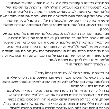
המתרחש בקיוטו הקיסרית במאה ה-12, ושם מופיע התיאור האירוטי
הבא: "קאטסורו גנח בזמן שבליטה החלה להיווצר תחת בד הקימונו שלו,
בליטה שמיוקי תפסה, לשה, עסתה, מעכה וריסקה. עם הליטופים, הפין
והאשכים של קאטסורו הפכו למקשה אחת שנעו תחת אחיזתה. מיוקי חשה
שהיא מתמרנת קוף קטן שזוחל במעלה ידיה". זה הזמן להזכיר שדיקוין
הוא גבר בעצמו, ובכל זאת נדמה שההבנה שלו באנטומיה הגברית מוטלת
בספק.
אם הסצנה הקודמת גרמה לכם לפקפק בכל מה שידעתם על המכניקה של
עשיית אהבה, אצל הסופר הבריטי ג'ון הארווי יחסי המין עולים מדרגה,
מפרקטיקה פרוזאית לסוג של מפה סינופטית. וכך הוא מתאר את המעשה
בסצנה מספרו "פאקס": "היא בערה בחום והחום היה בתוכו. הוא הביט
מטה על גזרתה הרזה. עינייה היו מעורערות כמו שלו, הם היו אש ותשוקה.
יותר סוער, יותר טרופי: שניהם רכבו על קו המשווה. הם התחבקו באחיזה
אלימה כאילו יוכלו לרתך את שניהם לאחד".
•
יש תאריך: "האח הגדול" חוזר
גם ברשימה. ארתור מילר // צילום: Getty Images
בהכרזה אמש על הזוכים הסביר ראש חבר השופטים של הפרס, שלאחר
התלבטות קשה הם החליטו להעניק את הפרס לשניהם, מאחר שהם פשוט
לא הצליחו להגיע להחלטה.
בדרך לזכייה הלא מיוחלת הביסו השניים את הסופרת מרי קוסטלו, עם
סצנת מין באווירה כירורגית שכוללת את השורה "היא התחננה שהוא
יעמיק, והיא כבר לא חוששת שהוא יפצע אותה. הוא נכנס עמוק בנפש
ובגוף, בין חללי איברים צפופים, על פני קווי המתאר של ריאותיה והכבד".
סופרת נוספת שהובסה היא אליזבת גילברט שזכורה מספרה "לאכול,