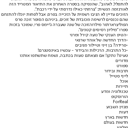
להתפלל, לאהוב", שהנפיקה בספרה האחרון את התיאור המטריד הזה
לאורגזמה הנשית: "צרחתי כאילו נדרסתי על ידי רכבת".
הזוכים עדיין לא הגיבו רשמית על הזכייה בפרס, אבל לפחות יוכלו להתנחם
שהם נכנסים לרשימה מכובדת של זוכים, ביניהם הסופר זוכה פרס
הפוליצר
ארתור מילר
והזוכה של שנה שעברה ג'יימס פרי, שמוכר בזכות
ספרו "מיליון רסיסים קטנים".
•
הטיפ הענקי של נועה קירל ומרגי
•
הדרך החדשה של אוהד שרגאי
•
פרידה? בן זיני וטיילור מגיבים
•
כל התרבות, הרכילות והבידור - עכשיו באינסטגרם!
טעינו? נתקן! אם מצאתם טעות בכתבה, נשמח שתשתפו אותנו
מדורים
ספורט
תרבות ובידור
לייף סטייל
אוכל
תיירות
טכנולוגיה ומדע
הורוסקופ
ForReal
מגזין השבוע
דעות
חדשות בארץ
חדשות בעולם
פוליטי