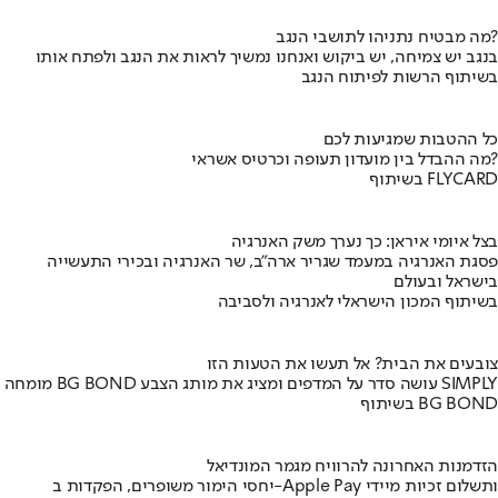
מה מבטיח נתניהו לתושבי הנגב?
בנגב יש צמיחה, יש ביקוש ואנחנו נמשיך לראות את הנגב ולפתח אותו
בשיתוף הרשות לפיתוח הנגב
כל ההטבות שמגיעות לכם
מה ההבדל בין מועדון תעופה וכרטיס אשראי?
בשיתוף FLYCARD
בצל איומי איראן: כך נערך משק האנרגיה
פסגת האנרגיה במעמד שגריר ארה"ב, שר האנרגיה ובכירי התעשייה
בישראל ובעולם
בשיתוף המכון הישראלי לאנרגיה ולסביבה
צובעים את הבית? אל תעשו את הטעות הזו
מומחה BG BOND עושה סדר על המדפים ומציג את מותג הצבע SIMPLY
בשיתוף BG BOND
הזדמנות האחרונה להרוויח מגמר המונדיאל
יחסי הימור משופרים, הפקדות ב-Apple Pay ותשלום זכיות מיידי