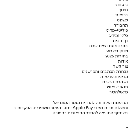
ביטחוני
חינוך
בריאות
משפט
תחבורה
פוליטי-מדיני
כללי ומידע
דף הבית
זמני כניסת וצאת שבת
מגזין השבוע
בחירות 2026
אודות
צור קשר
נבחרת הכתבים והפרשנים
מדיניות פרטיות
הצהרת נגישות
תנאי שימוש
כדאי
להכיר
הזדמנות האחרונה להרוויח מגמר המונדיאל
יחסי הימור משופרים, הפקדות ב-Apple Pay ותשלום זכיות מיידי
בשיתוף המועצה להסדר ההימורים בספורט