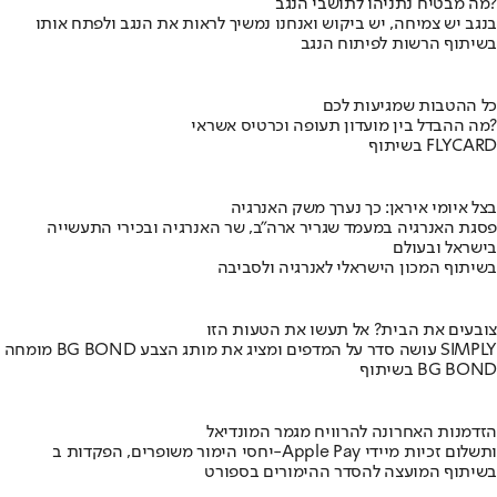
מה מבטיח נתניהו לתושבי הנגב?
בנגב יש צמיחה, יש ביקוש ואנחנו נמשיך לראות את הנגב ולפתח אותו
בשיתוף הרשות לפיתוח הנגב
כל ההטבות שמגיעות לכם
מה ההבדל בין מועדון תעופה וכרטיס אשראי?
בשיתוף FLYCARD
בצל איומי איראן: כך נערך משק האנרגיה
פסגת האנרגיה במעמד שגריר ארה"ב, שר האנרגיה ובכירי התעשייה
בישראל ובעולם
בשיתוף המכון הישראלי לאנרגיה ולסביבה
צובעים את הבית? אל תעשו את הטעות הזו
מומחה BG BOND עושה סדר על המדפים ומציג את מותג הצבע SIMPLY
בשיתוף BG BOND
הזדמנות האחרונה להרוויח מגמר המונדיאל
יחסי הימור משופרים, הפקדות ב-Apple Pay ותשלום זכיות מיידי
בשיתוף המועצה להסדר ההימורים בספורט