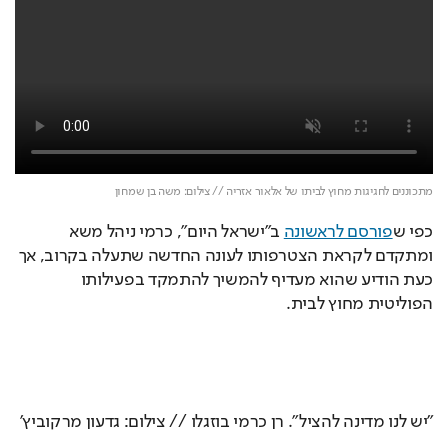
מתכוננים לחגיגות מחוץ לביתו של אלאור אזריה // צילום: משה בן שמחון
כפי ש
פורסם לראשונה
 ב״ישראל היום״, כרמי ניהל משא 
ומתקדם לקראת הצטרפותו לעונה החדשה שתעלה בקרוב, אך 
כעת הודיע שהוא מעדיף להמשיך להתמקד בפעילותו 
הפוליטית מחוץ לבית.
"יש לנו מדינה להציל". רן כרמי בוזגלו // צילום: גדעון מרקוביץ'