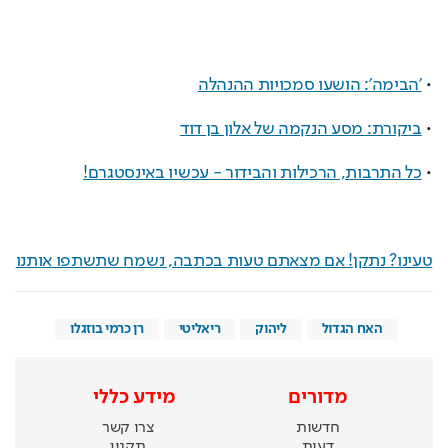
• 
'הבימה': הושעו סמכויות ההנהלה
• 
ביקורת: מסע הנקמה של אלון בן דוד
• 
כל התרבות, הרכילות והבידור - עכשיו באינסטגרם!
טעינו? נתקן! אם מצאתם טעות בכתבה, נשמח שתשתפו אותנו
האח הגדול
ליהוק
ריאליטי
רן כרמי בוזגלו
מדורים
מידע כללי
חדשות
צרו קשר
דעות
תקנון