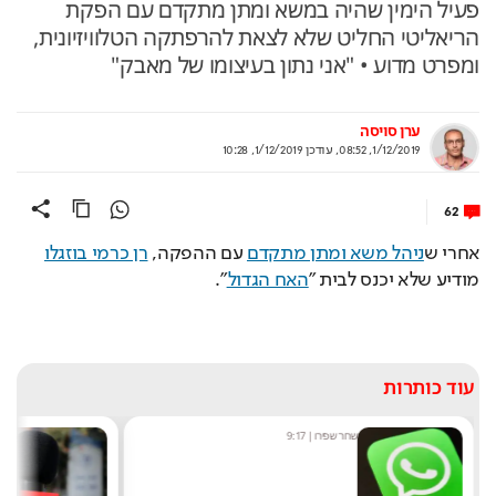
פעיל הימין שהיה במשא ומתן מתקדם עם הפקת
הריאליטי החליט שלא לצאת להרפתקה הטלוויזיונית,
ומפרט מדוע • "אני נתון בעיצומו של מאבק"
ערן סויסה
1/12/2019, 08:52
,
עודכן
1/12/2019, 10:28
62
אחרי ש
ניהל משא ומתן מתקדם
 עם ההפקה, 
רן כרמי בוזגלו
מודיע שלא יכנס לבית ״
האח הגדול
״‬.
עוד כותרות
שחר שפירו
|
9:17
מערכ