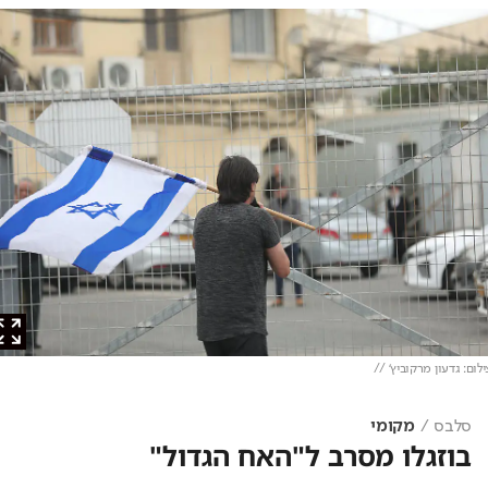
ם: גדעון מרקוביץ' //
סלבס
מקומי
בוזגלו מסרב ל"האח הגדול"