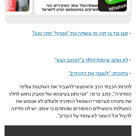
משתדרגת? אחד הפיצ'רים הכי
מציקים בוואטסאפ הגיע לישראל
את 
• 
סבן נגד בן זקן: מי עשתה את "אגרוף" יותר טוב?
• 
לא נעים: עימות קולני ב"הכוכב הבא"
• 
ביקורת: "לשבור את הקרח 2"
למרות הכבוד הרב והאמצעי להעביר את השקפת עולמי 
הסדורה״, כתב כרמי. ״אני נתון בעיצומו של מאבק נחוש לחלץ 
את נתניהו מציפורי השמאל החתרני ולעולם לא אנטוש את 
הפעילות והפעילים המסורים שנותנים בי אמון. יש לנו מדינה 
להציל וכל השאר לא עומד על הפרק״. 