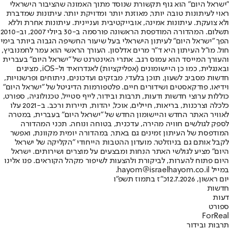
"ישראל היום" הוא גוף תקשורת שנוסד מתוך האמונה שהציבור הישראלי
ראוי לעיתונות טובה יותר, מאוזנת יותר ומדויקת יותר. עיתונות שמדברת
ולא צועקת. עיתונות אמינה, אובייקטיבית ועניינית. עיתונות אחרת וללא
תשלום. המהדורה המודפסת הראשונה פורסמה ב-30 ביולי 2007, וב-2010
הפך "ישראל היום" לעיתון הישראלי בעל שיעור החשיפה הגבוה ביותר בימי
חול. מו"ל העיתון היא ד"ר מרים אדלסון. העורך הראשי הוא עמר לחמנוביץ,
והעורך המייסד הוא עמוס רגב. אתרי האינטרנט של "ישראל היום" בעברית
ובאנגלית, כמו כן היישומונים (אפליקציות) לאנדרואיד ול-iOS, מציגים
חדשות מסביב לשעון, תוכן בלעדי, מבזקים ועדכונים, ניתוחים ופרשנויות,
וידיאו, פודקאסטים ושידורים חיים. פלטפורמות הדיגיטל של "ישראל היום"
כוללות ערוצי חדשות ודעות, תרבות ובידור, לייף סטייל, טכנולוגיה, ספורט,
כלכלה וצרכנות, בריאות, חיילים, אוכל, יהדות, תיירות ורכב. ב-2021 עלו
לאוויר האתר החדש והיישומון החדש של "ישראל היום" בעברית, במטרה
לספק לגולשים חוויה מהירה, עדכנית, בטוחה ונוחה. תכני המהדורה
המודפסת של העיתון זמינים גם באתר, במהדורה יומית מקוונת, ואפשר
לקבל אותם גם בניוזלטר. מועדון ההטבות הייחודי "הקליקה של ישראל
היום" מציע לגולשי האתר הנחות ומבצעים על מוצרים ושירותים. ישראל
היום פתוח להערות, לביקורת ולהצעות לשיפור מקהל הקוראים. פנו אלינו
במייל hayom@israelhayom.co.il.
יום ראשון, 12.7.2026
כ"ז בתמוז תשפ"ו
חדשות
דעות
ספורט
ForReal
תרבות ובידור