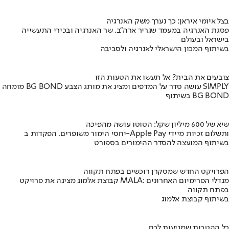
בצל איומי איראן: כך נערך משק האנרגיה
פסגת האנרגיה במעמד שגריר ארה"ב, שר האנרגיה ובכירי התעשייה
בישראל ובעולם
בשיתוף המכון הישראלי לאנרגיה ולסביבה
צובעים את הבית? אל תעשו את הטעות הזו
מומחה BG BOND עושה סדר על המדפים ומציג את מותג הצבע SIMPLY
בשיתוף BG BOND
שיא של 600 מיליון שקל: הטוטו עושה מהפיכה
יחסי הימור משופרים, הפקדות ב-Apple Pay ותשלום זכיות מיידי
בשיתוף המועצה להסדר ההימורים בספורט
הפרויקט החדש שמסקרן רוכשים בפתח תקווה
קבוצת אלמוג מציגה את פרויקט MALA: מגדלי הפרימיום האחרונים
בפתח תקווה
בשיתוף קבוצת אלמוג
כל ההטבות שמגיעות לכם