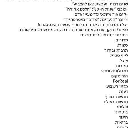
שנים רבות. ועכשיו, צאו להצביע".
•
כוכבי "שנות ה-80": "הלכנו אחורה"
•
קים אור אזולאי נגד מעיין אדם
•
"יוצר "הנערים": "מדובר באפרטהייד"
•
כל התרבות, הרכילות והבידור - עכשיו באינסטגרם!
טעינו? נתקן! אם מצאתם טעות בכתבה, נשמח שתשתפו אותנו
בחירות
ביונסה
ג'יי.זי
גירושים
מדורים
ספורט
תרבות ובידור
לייף סטייל
אוכל
תיירות
טכנולוגיה ומדע
הורוסקופ
ForReal
מגזין השבוע
דעות
חדשות בארץ
חדשות בעולם
פוליטי
ביטחוני
חינוך
בריאות
משפט