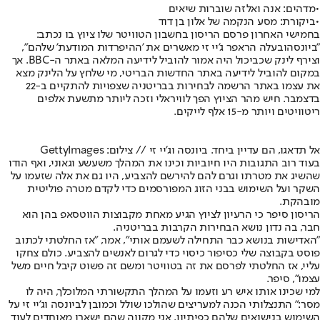
•
מדהים: אנה ואלזה שוברות שיאים
•
ביקורת: מסע הנקמה של אלון בן דוד
בחמישי האחרון פרסם הריסון בחשבון הטוויטר שלו ציוץ בו נכתב:
"
ביונסה
ובעלה הראפר ג'יי זי מאשרים את 'ההיפרדות המודעת' שלהם",
וצירף לינק שכביכול היה אמור להוביל לידיעה המלאה באתר ה-BBC. אך
במקום להוביל לידיעה באתר החדשות הבריטי, מי שלחץ על הלינק מצא
את עצמו באתר הרשמה לבחירות בבריטניה שצפויות להתקיים ב-22
בדצמבר. חיש מהר הציוץ הפך לוויראלי וזכה ליותר מתשעת אלפים
ריטוויטים ויותר מ-15 אלף לייקים.
אל תדאגו, הם עדיין ביחד. ביונסה וג'יי זי // צילום: GettyImages
בעוד רוב התגובות היו חיוביות וכינו את המהלך משעשע וגאוני, ואף הודו
שהשיג את מטרתו וגרם להם להירשם להצביע, היו גם את אלה שזעמו על
השקר ועל השימוש בבני הזוג המפורסמים כדי לקדם מטרה פוליטית
מובהקת.
הריסון סיפר כי הרעיון לציוץ הגיע מאחת מקבוצות הווטסאפ בהן הוא
חבר, בה נדון נושא הבחירות הקרבות בבריטניה.
"האדישות בנושא כבר התחילה לשעמם אותי", אמר, "אז החלטתי לכתוב
פוסט בקבוצה שלי כסיפור כיסוי כדי לגרום לאנשים להצביע. כולם צחקו
עליי, אז החלטתי לפרסם את זה בטוויטר ומשם זה פשוט קיבל חיים משל
עצמו", סיפר.
למי שכינו אותו איש רע וזעמו על המהלך התקשורתי המלוכלך, היה לו
מסר:" התנצלותי הכנה למעריצים שהולכו שולל וכמובן לביונסה וג'יי זי על
השימוש בנישואים שלהם כפיתיון. אני מקווה שהם ישארו מאוחדים לעוד