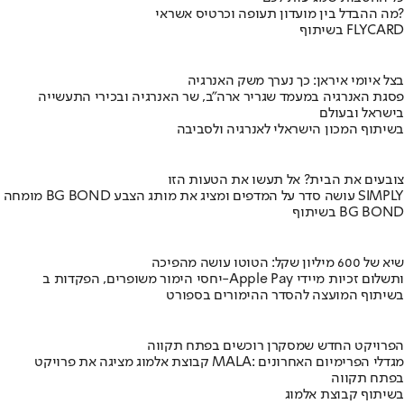
מה ההבדל בין מועדון תעופה וכרטיס אשראי?
בשיתוף FLYCARD
בצל איומי איראן: כך נערך משק האנרגיה
פסגת האנרגיה במעמד שגריר ארה"ב, שר האנרגיה ובכירי התעשייה
בישראל ובעולם
בשיתוף המכון הישראלי לאנרגיה ולסביבה
צובעים את הבית? אל תעשו את הטעות הזו
מומחה BG BOND עושה סדר על המדפים ומציג את מותג הצבע SIMPLY
בשיתוף BG BOND
שיא של 600 מיליון שקל: הטוטו עושה מהפיכה
יחסי הימור משופרים, הפקדות ב-Apple Pay ותשלום זכיות מיידי
בשיתוף המועצה להסדר ההימורים בספורט
הפרויקט החדש שמסקרן רוכשים בפתח תקווה
קבוצת אלמוג מציגה את פרויקט MALA: מגדלי הפרימיום האחרונים
בפתח תקווה
בשיתוף קבוצת אלמוג