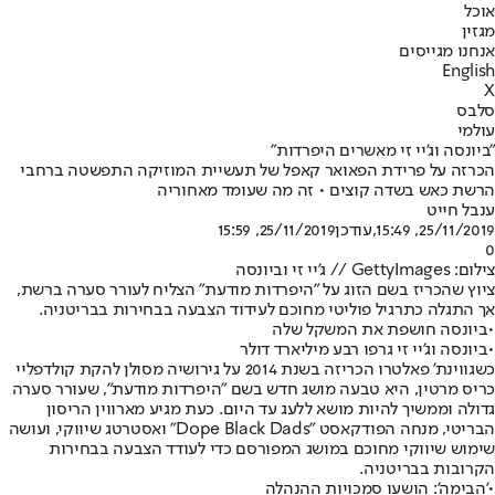
אוכל
מגזין
אנחנו מגייסים
English
X
סלבס
עולמי
"ביונסה וג'יי זי מאשרים היפרדות"
הכרזה על פרידת הפאואר קאפל של תעשיית המוזיקה התפשטה ברחבי
הרשת כאש בשדה קוצים • זה מה שעומד מאחוריה
ענבל חייט
25/11/2019, 15:49
,עודכן
25/11/2019, 15:59
0
צילום: GettyImages // ג'יי זי וביונסה
ציוץ שהכריז בשם הזוג על "היפרדות מודעת" הצליח לעורר סערה ברשת,
אך התגלה כתרגיל פוליטי מחוכם לעידוד הצבעה בבחירות בבריטניה.
•
ביונסה חושפת את המשקל שלה
•
ביונסה וג'יי זי גרפו רבע מיליארד דולר
כשגווינת' פאלטרו הכריזה בשנת 2014 על גירושיה מסולן להקת קולדפליי
כריס מרטין, היא טבעה מושג חדש בשם "היפרדות מודעת", שעורר סערה
גדולה וממשיך להיות מושא ללעג עד היום. כעת מגיע מארווין הריסון
הבריטי, מנחה הפודקאסט "Dope Black Dads" ואסטרטג שיווקי, ועושה
שימוש שיווקי מחוכם במושג המפורסם כדי לעודד הצבעה בבחירות
הקרובות בבריטניה.
•
'הבימה': הושעו סמכויות ההנהלה