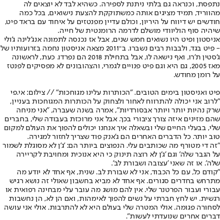
נתפסת, וכנראה גם בלתי ניתנת לספירה. כשהיא לבד לא יוצאים לה
מהווריד, תמיד מציגים אותה כמשתוקקת להצעת נישואים, בכל כמה
חודשים יש דיווח על היריון, וכולם עדיין מפנטזים על איחוד עם בראד פיט,
שיהיה סוף הוליוודי מושלם לדרמה הרומנטית של חייה.
אניסטון ופיט היו נשואים חמש שנים, אבל אז נכנסה לתמונה אנג'לינה ג'ולי
- פיט בגד, ולבבות רבים נשברו. ב־2011 מצאה אניסטון נחמה בזרועותיו של
ג'סטין ת'רו, ואף נישאה לו, אבל בתחילת 2018 הם נפרדו. כעת, לראשונה
מאז 2005, גם היא וגם פיט פנויים לגמרי, והצהובונים לא מפסיקים לפנטז
על רומן מחודש.
פיט ואניסטון בימים הטובים. "הכותרות עלינו מגוחכות" // צילום: אי.פי
"לרוב אני יכולה להתרווח לאחור ולצחוק על הכותרות המגוחכות בעניין,
שרק נהיות יותר ויותר אבסורדיות", אמרה בשנה שעברה, "אני מניחה
שהם מזינים איזה צורך ציבורי בכך. אבל אני מרוכזת בעבודה שלי, בחברים
שלי, בבעלי החיים שלי ובשאלה איך אנחנו יכולים להפוך את העולם למקום
טוב יותר. כל הדברים האחרים הם ג'אנק פוד שצריך לחזור למגירה.
"זה די מטורף מה שכותבים עלי. הנפוצים ביותר הם: 'ג'ן לא מסוגלת לשמור
על הגבר שלה' וגם 'ג'ן לא רוצה תינוק כי היא אנוכית ומחויבת לקריירה
שלה'. או זה שאני 'עצובה ושבורת לב'.
"קודם כל, עם כל הכבוד, אני לא שבורת לב. שנית, אף אחד לא יודע מה
מתרחש בחדרים סגורים. אף אחד לא מביא בחשבון שאולי זה נושא רגיש
עבורי ועבור הפרטנר שלי. אין להם מושג מה עובר עלי מבחינה רפואית או
רגשית. יש לחץ חברתי על נשים להפוך לאימהות, ואם הן לא, הן נחשבות
לסחורה פגומה. אולי המטרה שלי בעולם היא לא להתרבות. אולי אני עושה
דברים אחרים שנועדתי לעשות".