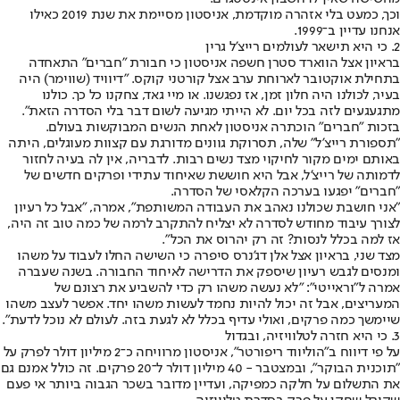
וכך, כמעט בלי אזהרה מוקדמת, אניסטון מסיימת את שנת 2019 כאילו
אנחנו עדיין ב־1999.
2. כי היא תישאר לעולמים רייצ'ל גרין
בראיון אצל הווארד סטרן חשפה אניסטון כי חבורת "חברים" התאחדה
בתחילת אוקטובר לארוחת ערב אצל קורטני קוקס. "דיוויד (שווימר) היה
בעיר, לכולנו היה חלון זמן, אז נפגשנו. או מיי גאד, צחקנו כל כך. כולנו
מתגעגעים לזה בכל יום. לא הייתי מגיעה לשום דבר בלי הסדרה הזאת".
בזכות "חברים" הוכתרה אניסטון לאחת הנשים המבוקשות בעולם.
"תספורת רייצ'ל" שלה, תסרוקת גוונים מדורגת עם קצוות מעוגלים, היתה
באותם ימים מקור לחיקוי מצד נשים רבות. לדבריה, אין לה בעיה לחזור
לדמותה של רייצ'ל, אבל היא חוששת שאיחוד עתידי ופרקים חדשים של
"חברים" יפגעו בערכה הקלאסי של הסדרה.
"אני חושבת שכולנו נאהב את העבודה המשותפת", אמרה, "אבל כל רעיון
לצורך עיבוד מחודש לסדרה לא יצליח להתקרב לרמה של כמה טוב זה היה,
אז למה בכלל לנסות? זה רק יהרוס את הכל".
מצד שני, בראיון אצל אלן דג'נרס סיפרה כי השישה החלו לעבוד על משהו
ומנסים לגבש רעיון שיספק את הדרישה לאיחוד החבורה. בשנה שעברה
אמרה ל"וראייטי": "לא נעשה משהו רק כדי להשביע את רצונם של
המעריצים, אבל זה יכול להיות נחמד לעשות משהו יחד. אפשר לעצב משהו
שיימשך כמה פרקים, ואולי עדיף בכלל לא לגעת בזה. לעולם לא נוכל לדעת".
3. כי היא חזרה לטלוויזיה, ובגדול
על פי דיווח ב"הוליווד ריפורטר", אניסטון מרוויחה כ־2 מיליון דולר לפרק על
"תוכנית הבוקר", ובמצטבר - 40 מיליון דולר ל־20 פרקים. זה כולל אמנם גם
את התשלום על חלקה כמפיקה, ועדיין מדובר בשכר הגבוה ביותר אי פעם