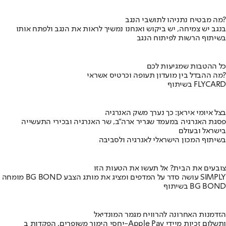
מה מבטיח נתניהו לתושבי הנגב?
בנגב יש צמיחה, יש ביקוש ואנחנו נמשיך לראות את הנגב ולפתח אותו
בשיתוף הרשות לפיתוח הנגב
כל ההטבות שמגיעות לכם
מה ההבדל בין מועדון תעופה וכרטיס אשראי?
בשיתוף FLYCARD
בצל איומי איראן: כך נערך משק האנרגיה
פסגת האנרגיה במעמד שגריר ארה"ב, שר האנרגיה ובכירי התעשייה
בישראל ובעולם
בשיתוף המכון הישראלי לאנרגיה ולסביבה
צובעים את הבית? אל תעשו את הטעות הזו
מומחה BG BOND עושה סדר על המדפים ומציג את מותג הצבע SIMPLY
בשיתוף BG BOND
הזדמנות האחרונה להרוויח מגמר המונדיאל
יחסי הימור משופרים, הפקדות ב-Apple Pay ותשלום זכיות מיידי