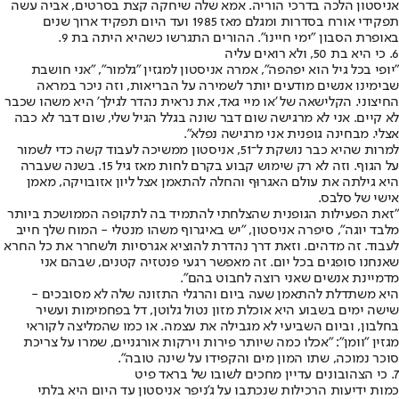
אניסטון הלכה בדרכי הוריה. אמא שלה שיחקה קצת בסרטים, אביה עשה
תפקידי אורח בסדרות ומגלם מאז 1985 ועד היום תפקיד ארוך שנים
באופרת הסבון "ימי חיינו". ההורים התגרשו כשהיא היתה בת 9.
6. כי היא בת 50, ולא רואים עליה
"יופי בכל גיל הוא יפהפה", אמרה אניסטון למגזין "גלמור", "אני חושבת
שבימינו אנשים מודעים יותר לשמירה על הבריאות, וזה ניכר במראה
החיצוני. הקלישאה של 'או מיי גאד, את נראית נהדר לגילך' היא משהו שכבר
לא קיים. אני לא מרגישה שום דבר שונה בגלל הגיל שלי, שום דבר לא כבה
אצלי. מבחינה גופנית אני מרגישה נפלא".
למרות שהיא כבר נושקת ל־51, אניסטון ממשיכה לעבוד קשה כדי לשמור
על הגוף. וזה לא רק שימוש קבוע בקרם לחות מאז גיל 15. בשנה שעברה
היא גילתה את עולם האגרוּף והחלה להתאמן אצל ליון אזובויקה, מאמן
אישי של סלבס.
"זאת הפעילות הגופנית שהצלחתי להתמיד בה לתקופה הממושכת ביותר
מלבד יוגה", סיפרה אניסטון, "יש באיגרוף משהו מנטלי - המוח שלך חייב
לעבוד. זה מדהים. וזאת דרך נהדרת להוציא אגרסיות ולשחרר את כל החרא
שאנחנו סופגים בכל יום. זה מאפשר רגעי פנטזיה קטנים, שבהם אני
מדמיינת אנשים שאני רוצה לחבוט בהם".
היא משתדלת להתאמן שעה ביום והרגלי התזונה שלה לא מסובכים -
שישה ימים בשבוע היא אוכלת מזון נטול גלוטן, דל בפחמימות ועשיר
בחלבון, וביום השביעי לא מגבילה את עצמה. או כמו שהמליצה לקוראי
מגזין "וומן": "אכלו כמה שיותר פירות וירקות אורגניים, שמרו על צריכת
סוכר נמוכה, שתו המון מים והקפידו על שינה טובה".
7. כי הצהובונים עדיין מחכים לשובו של בראד פיט
כמות ידיעות הרכילות שנכתבו על ג'ניפר אניסטון עד היום היא בלתי