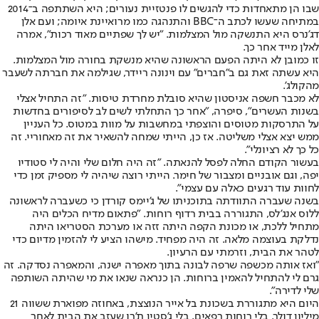
שבו הן מתאחדות כדי להגשים לו פנטזיית נעורים; היא השתתפה ב־2014
במתיחה שעשו לכתב ה־BBC והתנהגה כמו מרואיינת איומה; ועם אלן
דג'נרס היא התנשקה מול המצלמות. "יש לך שפתיים מאוד רכות", אמרה
לאלן מייד אחר כך.
זו כמובן לא היתה הפעם הראשונה שהיא מנשקת בחורה מול המצלמות.
היא עשתה זאת גם ב"חברים" עם וינונה ריידר, שגילמה את חברתה לשעבר
מהקולג'.
לא מכבר חשפה אניסטון שהיא סובלת מחרדת טיסות. "זה התחיל אצלי
בשנות העשרים", סיפרה, "אחר כך התחלתי לשים לב לסיפורים בחדשות
על התרסקות מטוסים והוצפתי במחשבות על מוות במטוס. כל העניין
ממש יצא אצלי משליטה. אז כן, הייתי שמחה להשאיר את זה מאחוריי. זה
כל כך לא רציונלי".
בעשור הקודם החלה לפסל להנאתה. "זה היה חלום שלי והיה לי סטודיו
יפה, וגם אובניים ומצבור של חימר. הייתי רוצה שיהיה לי מספיק זמן כדי
לחוות עוד רגעים כאלה עם עצמי".
בשנה שעברה התוודתה בתוכניתו של ג'יימס קורדן כי כשעברה לראשונה
ללוס אנג'לס, התגוררה בבית רדוף רוחות. "פתאום מדיח הכלים היה
מתחיל ללכת, או מכונת הקפה היתה זזה או מערכת הסטריאו היתה
נדלקת בעוצמה מלאה. זה היה מפחיד. מישהו הציע לי להזמין מדיום כדי
לטהר את הבית, וזרמתי עם הרעיון.
"ואז אותה מכשפה שרפה לבונה בתוך מאפרה ישנה, והמאפרה נסדקה. זה
גרם לי להתחיל להאמין ברוחות. הן כנראה שנאו את מי שהיתה השותפה
שלי לדירה".
היום היא מתגוררת בשכונת בל אייר הנוצצת, באחוזה מפוארת ששווה 21
מיליון דולר. בלי רוחות רפאים, בלי ג'סטין ת'רו שעזב את הבית לאחר