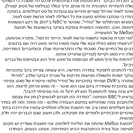
ב"תוכנית הבוקר" היא מגלמת את העיתונאית אלכס לוי, שמגלה כי השותף
שלה להנחיית התוכנית זה 15 שנים, מיץ' קסלר (בגילומו של סטיב קארל),
פוטר לאחר שניהל קשרים מיניים עם עובדות על סט הצילומים. בהפקה
הודו כי שכתבו מחדש כמעט את כל העלילה לאחר פרשת מאט לאוור,
המגיש המיתולוגי של "טודיי", שפוטר מ־NBC ב־2017 על רקע האשמות
דומות. ואכן, התוצאה הסופית עוסקת בעיקר בהשפעות של תנועת
MeToo על התעשייה.
"אני זוכרת שכאשר נחשפה פרשת לאוור, הייתי הרוסה", סיפרה אניסטון,
"הרגשתי ממש כאילו אבא שלי עשה משהו נוראי. מאט היה שם ברגעים
רבים של החיים שלי, סמכתי עליו והתראיינתי אצלו. וכש'חברים' הסתיימה,
אלה היו מאט וקייטי (קוריק) שראיינו אותנו.
"הדמות של מיץ' ממש לא מבוססת על מאט. מיץ' הוא אבטיפוס של גברים
רבים".
כדי להתכונן לתפקיד בסדרה החדשה, היא עשתה צפיית בינג' בתוכניות
בוקר ישנות ותשאלה מגישות ותיקות על שגרת הבוקר שלהן. "חזרתי
אחורה ב־DVR וצפיתי בתוכניות של 'טודיי' מלפני פיטוריו של מאט. צפיתי
גם בתוכנית ששודרה ביום שבו הוא פוטר - זה ממש מרתק לראות. הוא
ידע שזה עומד להתפוצץ? הוא לא ידע? זה מה שניסיתי להבין".
בראיון ל־BBC הוסיפה: "הסדרה הזו תגרום לאנשים לבחון את עצמם
ולהתבונן במה שמתרחש במקום העבודה שלהם - מה מותר, ומה לא בסדר
והם מעלימים ממנו עין. אני חושבת שכולנו מפלסים עכשיו את דרכנו בתוך
שינויים תרבותיים ולומדים את תפקידנו, ולכן חשוב שגם הגברים יהיו חלק
מהשיח.
"תנועת MeToo שינתה את הוליווד לחלוטין. אני חושבת שעדיין יש מקום
לשיפור, אבל צורת ההתנהגות ההיא הסתיימה. אנחנו, הנשים, הפחדנו