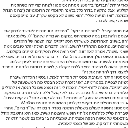
שקיבל שחקן על פרק בסדרת טלוויזיה.
מאז ירידת "חברים" ב־2004 ניסתה אניסטון לפתח קריירה כשחקנית
קולנוע, אבל נתקעה בדרך כלל בז'אנר הקומדיות הרומנטיות ("ברוס הגדול
מכולם", "ואז הגיעה פולי", "הוא פשוט לא בקטע שלך"), עם טייפקאסט
שהיה קשה לשבור.
עם סטיב קארל ב"תוכנית הבוקר". "הסדרה הזו תגרום לאנשים לבחון את
עצמם ולהתבונן במה שמתרחש במקום העבודה שלהם" // צילום: אי.פי
"רק בשנים האחרונות, כששרתי הסטרימינג יצרו הצפה של חומרים
איכותיים, פתאום התחלתי לחשוב, 'וואו, הדברים האלה יותר טובים ממה
שאני עושה'", אמרה לאחרונה, "אני רואה אילו תפקידים זמינים בקולנוע,
והמבחר פשוט הולך ופוחת. בגדול, אלה רק סרטי מארוול או דברים שאני לא
מעוניינת לעשות. אני חושבת שכולנו היינו שמחים לחזור לעידן של מג
ראיין. נראה לי שיהיה נחמד ללכת לקולנוע, לשבת בנוחות וליהנות. חייבים
למצוא דרך להחיות את זה".
אניסטון היתה מעורבת במכירת הסדרה לאפל, ועכשיו הסדרה שיצרה
זמינה לצפייה בסטרימינג. "אני זוכרת שלא הבנתי מה המשמעות של
סטרימינג", אמרה ל"וראייטי", "ואמרו לי: 'זה נמצא שם כל הזמן'. אז להדליק
טלוויזיה בחמישי ב־8 בערב זה כבר לא קטע? וללכת לשירותים בהפסקת
פרסומות כשמישהו צועק 'זה מתחיל!' כבר לא קורה יותר? זה קצת עצוב".
4. כי היא מנצלת את הקאמבק לדיון בהשפעות תנועת MeToo
אניסטון נחשפה לעולם בשמלת חתונה בפרק הבכורה של "חברים", אחרי
שברחה מליל כלולותיה אל חיי חופש והעצמה נשית. מאז היא נחשבת מודל
בינלאומי של אישה חזקה ומצליחה, שמצליחה בו בזמן גם לשמר תדמית
משפחתית דביקה, סוג של מאמי לאומית.