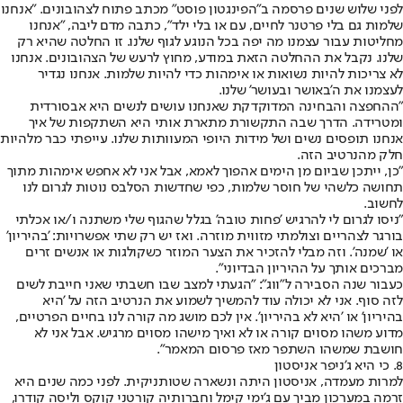
לפני שלוש שנים פרסמה ב"הפינגטון פוסט" מכתב פתוח לצהובונים. "אנחנו
שלמות גם בלי פרטנר לחיים, עם או בלי ילד", כתבה מדם ליבה, "אנחנו
מחליטות עבור עצמנו מה יפה בכל הנוגע לגוף שלנו. זו החלטה שהיא רק
שלנו. נקבל את ההחלטה הזאת במודע, מחוץ לרעש של הצהובונים. אנחנו
לא צריכות להיות נשואות או אימהות כדי להיות שלמות. אנחנו נגדיר
לעצמנו את ה'באושר ובעושר' שלנו.
"ההחפצה והבחינה המדוקדקת שאנחנו עושים לנשים היא אבסורדית
ומטרידה. הדרך שבה התקשורת מתארת אותי היא השתקפות של איך
אנחנו תופסים נשים ושל מידות היופי המעוותות שלנו. עייפתי כבר מלהיות
חלק מהנרטיב הזה.
"כן, ייתכן שביום מן הימים אהפוך לאמא, אבל אני לא אחפש אימהות מתוך
תחושה כלשהי של חוסר שלמות, כפי שחדשות הסלבס נוטות לגרום לנו
לחשוב.
"ניסו לגרום לי להרגיש 'פחות טובה' בגלל שהגוף שלי משתנה ו/או אכלתי
בורגר לצהריים וצולמתי מזווית מוזרה. ואז יש רק שתי אפשרויות: 'בהיריון'
או 'שמנה'. וזה מבלי להזכיר את הצער המוזר כשקולגות או אנשים זרים
מברכים אותך על ההיריון הבדיוני".
כעבור שנה הסבירה ל"ווג": "הגעתי למצב שבו חשבתי שאני חייבת לשים
לזה סוף. אני לא יכולה עוד להמשיך לשמוע את הנרטיב הזה על 'היא
בהיריון' או 'היא לא בהיריון'. אין לכם מושג מה קורה לנו בחיים הפרטיים,
מדוע משהו מסוים קורה או לא ואיך מישהו מסוים מרגיש. אבל אני לא
חושבת שמשהו השתפר מאז פרסום המאמר".
8. כי היא ג'ניפר אניסטון
למרות מעמדה, אניסטון היתה ונשארה שטותניקית. לפני כמה שנים היא
זרמה במערכון מביך עם ג'ימי קימל וחברותיה קורטני קוקס וליסה קודרו,