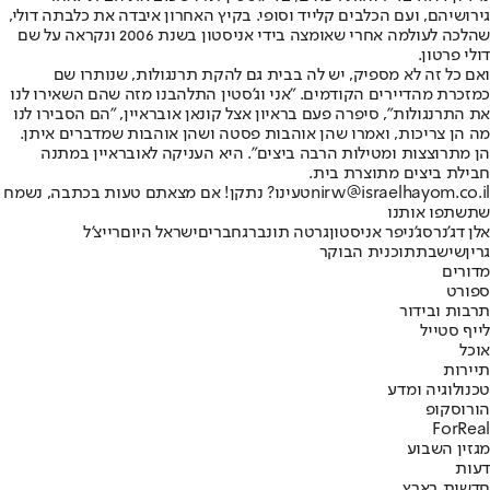
גירושיהם, ועם הכלבים קלייד וסופי. בקיץ האחרון איבדה את כלבתה דולי,
שהלכה לעולמה אחרי שאומצה בידי אניסטון בשנת 2006 ונקראה על שם
דולי פרטון.
ואם כל זה לא מספיק, יש לה בבית גם להקת תרנגולות, שנותרו שם
כמזכרת מהדיירים הקודמים. "אני וג'סטין התלהבנו מזה שהם השאירו לנו
את התרנגולות", סיפרה פעם בראיון אצל קונאן אובראיין, "הם הסבירו לנו
מה הן צריכות, ואמרו שהן אוהבות פסטה ושהן אוהבות שמדברים איתן.
הן מתרוצצות ומטילות הרבה ביצים". היא העניקה לאובראיין במתנה
חבילת ביצים מתוצרת בית.
nirw@israelhayom.co.il
טעינו? נתקן! אם מצאתם טעות בכתבה, נשמח
שתשתפו אותנו
אלן דג'נרס
ג'ניפר אניסטון
גרטה תונברג
חברים
ישראל היום
רייצ'ל
גרין
שישבת
תוכנית הבוקר
מדורים
ספורט
תרבות ובידור
לייף סטייל
אוכל
תיירות
טכנולוגיה ומדע
הורוסקופ
ForReal
מגזין השבוע
דעות
חדשות בארץ