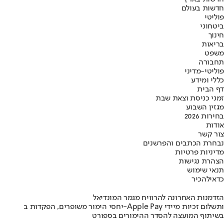
חדשות בעולם
פוליטי
ביטחוני
חינוך
בריאות
משפט
תחבורה
פוליטי-מדיני
כללי ומידע
דף הבית
זמני כניסת וצאת שבת
מגזין השבוע
בחירות 2026
אודות
צור קשר
נבחרת הכתבים והפרשנים
מדיניות פרטיות
הצהרת נגישות
תנאי שימוש
כדאי
להכיר
הזדמנות האחרונה להרוויח מגמר המונדיאל
יחסי הימור משופרים, הפקדות ב-Apple Pay ותשלום זכיות מיידי
בשיתוף המועצה להסדר ההימורים בספורט