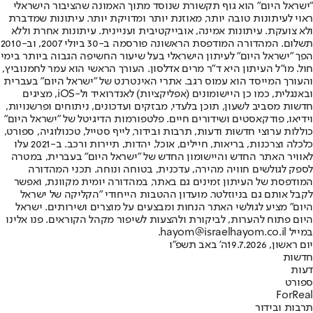
"ישראל היום" הוא גוף תקשורת שנוסד מתוך האמונה שהציבור הישראלי
ראוי לעיתונות טובה יותר, מאוזנת יותר ומדויקת יותר. עיתונות שמדברת
ולא צועקת. עיתונות אמינה, אובייקטיבית ועניינית. עיתונות אחרת וללא
תשלום. המהדורה המודפסת הראשונה פורסמה ב-30 ביולי 2007, וב-2010
הפך "ישראל היום" לעיתון הישראלי בעל שיעור החשיפה הגבוה ביותר בימי
חול. מו"ל העיתון היא ד"ר מרים אדלסון. העורך הראשי הוא עמר לחמנוביץ,
והעורך המייסד הוא עמוס רגב. אתרי האינטרנט של "ישראל היום" בעברית
ובאנגלית, כמו כן היישומונים (אפליקציות) לאנדרואיד ול-iOS, מציגים
חדשות מסביב לשעון, תוכן בלעדי, מבזקים ועדכונים, ניתוחים ופרשנויות,
וידיאו, פודקאסטים ושידורים חיים. פלטפורמות הדיגיטל של "ישראל היום"
כוללות ערוצי חדשות ודעות, תרבות ובידור, לייף סטייל, טכנולוגיה, ספורט,
כלכלה וצרכנות, בריאות, חיילים, אוכל, יהדות, תיירות ורכב. ב-2021 עלו
לאוויר האתר החדש והיישומון החדש של "ישראל היום" בעברית, במטרה
לספק לגולשים חוויה מהירה, עדכנית, בטוחה ונוחה. תכני המהדורה
המודפסת של העיתון זמינים גם באתר, במהדורה יומית מקוונת, ואפשר
לקבל אותם גם בניוזלטר. מועדון ההטבות הייחודי "הקליקה של ישראל
היום" מציע לגולשי האתר הנחות ומבצעים על מוצרים ושירותים. ישראל
היום פתוח להערות, לביקורת ולהצעות לשיפור מקהל הקוראים. פנו אלינו
במייל hayom@israelhayom.co.il.
יום ראשון, 19.7.2026
ה' באב תשפ"ו
חדשות
דעות
ספורט
ForReal
תרבות ובידור