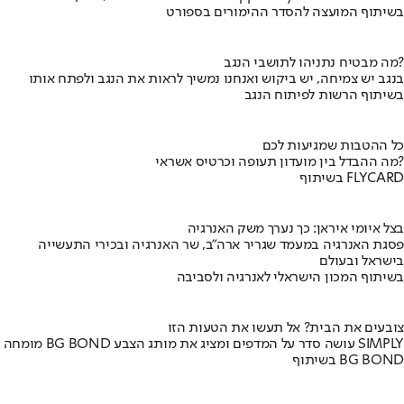
בשיתוף המועצה להסדר ההימורים בספורט
מה מבטיח נתניהו לתושבי הנגב?
בנגב יש צמיחה, יש ביקוש ואנחנו נמשיך לראות את הנגב ולפתח אותו
בשיתוף הרשות לפיתוח הנגב
כל ההטבות שמגיעות לכם
מה ההבדל בין מועדון תעופה וכרטיס אשראי?
בשיתוף FLYCARD
בצל איומי איראן: כך נערך משק האנרגיה
פסגת האנרגיה במעמד שגריר ארה"ב, שר האנרגיה ובכירי התעשייה
בישראל ובעולם
בשיתוף המכון הישראלי לאנרגיה ולסביבה
צובעים את הבית? אל תעשו את הטעות הזו
מומחה BG BOND עושה סדר על המדפים ומציג את מותג הצבע SIMPLY
בשיתוף BG BOND