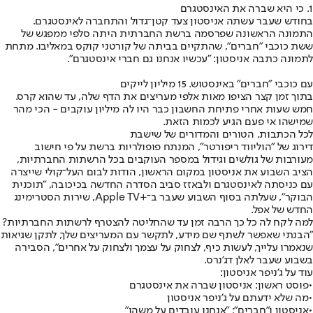
1. כי היא שברה את האינסטגרם
בחודש שעבר עשתה אניסטון צעד קטן־גדול והתחברה לאינסטגרם.
התמונה הראשונה שפרסמה ברשת החברתית היתה סלפי ממפגש של
ששת כוכבי "חברים", שהתקיים בביתה של קורטני קוקס במאליבו. מתחת
לתמונה כתבה אניסטון: "עכשיו אנחנו גם חברי אינסטגרם".
עם כוכבי "חברים" באינסטוש. 15 מיליון לייקים
בתוך זמן קצר הציפו מאות אלפי מעריצים את הדף שלה, עד שהוא קרס.
חמש שעות אחרי פתיחת החשבון כבר היו לה מיליון עוקבים - הכי מהר
שמישהו אי פעם הגיע לכמות הזאת.
לכל הכתבות, הטורים והמדורים של שישבת
דירוג של "הוליווד ריפורטר", המנתח פופולריות ברשת על פי חישוב
מעורבות של גולשים וגידול במספר העוקבים בכל הרשתות החברתיות,
הציב השבוע את אניסטון במקום הראשון, הודות לבום העל־קולי שייצרה
עם כניסתה לאינסטגרם ולבאזז סביב הסדרה החדשה בכיכובה, "תוכנית
הבוקר", שעלתה בסוף השבוע שעבר ב־+Apple TV, שירות הסטרימינג
החדש של אפל.
למה לקח לה כל כך הרבה זמן עד שהחליטה להצטרף לרשתות החברתיות?
"הבנתי שאפשר לשתף שם מידע, לתקשר עם המעריצים שלך, לתקן שגיאות
שנאמרו עלייך, לעשות כיף, לצחוק על עצמך ולצחוק על אחרים", הסבירה
בשבוע שעבר לאלן דג'נרס.
עוד על ג'ניפר אניסטון:
•
פוסט ראשון: אניסטון שברה את אינסטגרם
•
מה שלא ידעתם על ג'ניפר אניסטון
•
אניסטון ו"חברים": "אנחנו עובדים על משהו"