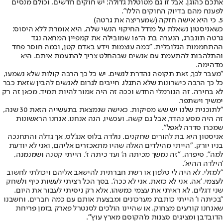
אתכם כהוגן. אבל זו גם מטוטלת גדולה: יש חוקים חדשים, וכולם מנסים
לפענח מהם בדיוק החוקים הללו".
5. כי היא אישה חזקה (שמעריצה את גרטה)
כשאניסטון נשאלת על מודל החיקוי הנשי שלה, היא אומרת ללא היסוס:
גרטה תונברג, הנערה בת ה־16 שמובילה את קמפיין המחאה נגד
ההתחממות הגלובלית. "כמה עוצמות וידע באדם קטן, וכמה חוסר פחד
והתלהבות להתעמת עם אנשים שבהחלט צריך להתעמת איתם. היא
מדהימה.
"מעבר לכך, זאת תקופה נהדרת לנשים. יש כל כך הרבה קולות שלא נשמעו,
כל כך הרבה כישרונות שלא התגלו. חייבים לגרום לאנשים להבין שזאת כבר
לא בחירה. זה הנורמלי החדש וככה זה היה אמור להיות תמיד. מכאן זה רק
ימשיך וישתפר.
"לתוכנית שלנו יש שש מפיקות. כאישה שנמצאת בתעשייה הזאת 30 שנה,
זה היה מסע נהדר, אבל גם קשה. ועכשיו, הנה אנחנו. אנחנו הראשונות
שמכרו סדרה לאפל".
אניסטון היא בת להורים שחקנים. נולדה בלוס אנג'לס, אך גדלה והתחנכה
בניו יורק. "הייתי מהילדים האלה שהיו מתאכזרים אליהם, ואני לא יודעת
למה", סיפרה, "זה נמשך מכיתה ה' ועד כיתה ז'. הייתי קטנה ושמנמנה,
'הילדה ההיא'.
"למזלי, לא היה לי טלפון או רשת חברתית להישאב אליהם ויכולתי לחשוב
לעצמי, 'אה, אני לא כזאת, אני לא ככה'. בסך הכל רציתי לעשות כיף ולשחק
שני דגלים. לא ראיתי את עצמי כמשהו, אלא רק ניסיתי לעבור את היום.
"בכיתה ו' הייתי כותבת מערכונים ומבצעת אותם עם כמה חברים, וחשבנו
שאנחנו קורעים מצחוק. או שהיינו הולכים לסנטרל פארק בזמן פריחת
הדובדבן ומציגים סצנות מ'הקוסם מארץ עוץ'".