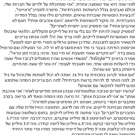
לפני שנה היא עוד נשמעה אחרת. "אני מסתכלת על ילדים של חברות שלי,
וכולם נאבקים בגלל הרשתות החברתיות", סיפרה למגזין "וראייטי",
"הבעיות הנפשיות שוברות שיאים, ומחקרים גילו שזה בגלל המדיה
החברתית. זה מקור להשוואות ולייאוש. 'האם אוהבים אותי? האם לא
אוהבים אותי? אני מספיק טוב יחסית לאחרים?'
"מספיק קשה להיות ילד גם בלי צרות של לייקים מקוללים. הלוואי שיבטלו
את האפשרות לעשות לייקים. למה צריך את זה? למה אנחנו צריכים
להשאיר מקום לתגובות, שדרכן אותם טרולים חסרי חיים ינסו לפגוע?"
אניסטון הודתה בעבר כי פיד האינסטגרם לא זר לה, וכי הפעילה שם פרופיל
בשם בדוי. "יש מקרים שאני חושבת 'או מיי גאד, איזה בזבוז זמן נוראי'",
אמרה בראיון ל־"InStyle", "פגשתי אנשים שהיו מסוגלים לבזבז אולי שעה
כדי להעלות פוסט אחד, ואז חשבתי לעצמי: 'זה גמר לך שעה מהחיים,
ויימחק בתוך 60 שניות'.
"אם אסור לנהוג במכונית עד גיל 16, ואתה לא יכול לשתות אלכוהול עד גיל
21, למה מותר לך להיות ברשת חברתית? למה הם צריכים הסחה שתמנע
מהם ללמוד לתקשר עם אנשים?
"עכשיו יוצרים סביבה ופלטפורמה שבהן אנחנו מודיעים לאחר: 'אני אוהבת
אותך' או 'אני לא אוהבת אותך'. זה נראה כמו נוסחה מאוד לא בריאה בקרב
מתבגרים חסרי ביטחון, ואנחנו רק מוסיפים שמן למדורה".
לפחות מבחינת לייקים, אין לה מה לדאוג. התמונה הוויראלית שלה עם
החברים מ"חברים" כבר סחטה 15 מיליון לייקים. בתום כשלושה שבועות
באינסטגרם, יש לאניסטון 18.5 מיליון עוקבים, הרבה־הרבה יותר מה־5.7
מיליון של קורטני קוקס, מה־4.3 מיליון של ליסה קודרו, מה־3.9 מיליון של
מאט לה־בלאנק ומה־3 מיליון של דיוויד שווימר. מתיו פרי נותר היחיד
מהשישה שאין לו חשבון אינסטגרם.