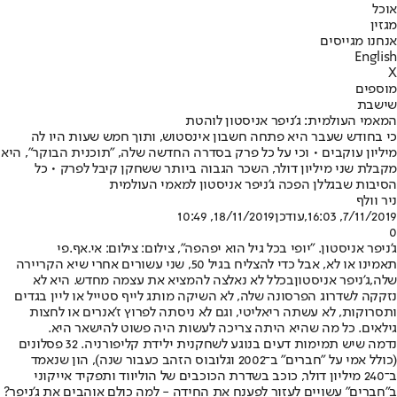
אוכל
מגזין
אנחנו מגייסים
English
X
מוספים
שישבת
המאמי העולמית: ג'ניפר אניסטון לוהטת
כי בחודש שעבר היא פתחה חשבון אינסטוש, ותוך חמש שעות היו לה
מיליון עוקבים • וכי על כל פרק בסדרה החדשה שלה, "תוכנית הבוקר", היא
מקבלת שני מיליון דולר, השכר הגבוה ביותר ששחקן קיבל לפרק • כל
הסיבות שבגללן הפכה ג'ניפר אניסטון למאמי העולמית
ניר וולף
7/11/2019, 16:03
,עודכן
18/11/2019, 10:49
0
ג'ניפר אניסטון. "יופי בכל גיל הוא יפהפה", צילום: צילום: אי.אף.פי
תאמינו או לא, אבל כדי להצליח בגיל 50, שני עשורים אחרי שיא הקריירה
שלה,
ג'ניפר אניסטון
בכלל לא נאלצה להמציא את עצמה מחדש. היא לא
נזקקה לשדרוג הפרסונה שלה, לא השיקה מותג לייף סטייל או ליין בגדים
ותסרוקות, לא עשתה ריאליטי, וגם לא ניסתה לפרוץ ז'אנרים או לחצות
גילאים. כל מה שהיא היתה צריכה לעשות היה פשוט להישאר היא.
נדמה שיש תמימות דעים בנוגע לשחקנית ילידת קליפורניה. 32 פסלונים
(כולל אמי על "
חברים
" ב־2002 וגלובוס הזהב כעבור שנה), הון שנאמד
ב־240 מיליון דולר, כוכב בשדרת הכוכבים של הוליווד ותפקיד אייקוני
ב"חברים" עשויים לעזור לפענח את החידה - למה כולם אוהבים את ג'ניפר?