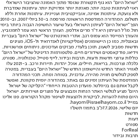
"ישראל היום" הוא גוף תקשורת שנוסד מתוך האמונה שהציבור הישראלי
ראוי לעיתונות טובה יותר, מאוזנת יותר ומדויקת יותר. עיתונות שמדברת
ולא צועקת. עיתונות אמינה, אובייקטיבית ועניינית. עיתונות אחרת וללא
תשלום. המהדורה המודפסת הראשונה פורסמה ב-30 ביולי 2007, וב-2010
הפך "ישראל היום" לעיתון הישראלי בעל שיעור החשיפה הגבוה ביותר בימי
חול. מו"ל העיתון היא ד"ר מרים אדלסון. העורך הראשי הוא עמר לחמנוביץ,
והעורך המייסד הוא עמוס רגב. אתרי האינטרנט של "ישראל היום" בעברית
ובאנגלית, כמו כן היישומונים (אפליקציות) לאנדרואיד ול-iOS, מציגים
חדשות מסביב לשעון, תוכן בלעדי, מבזקים ועדכונים, ניתוחים ופרשנויות,
וידיאו, פודקאסטים ושידורים חיים. פלטפורמות הדיגיטל של "ישראל היום"
כוללות ערוצי חדשות ודעות, תרבות ובידור, לייף סטייל, טכנולוגיה, ספורט,
כלכלה וצרכנות, בריאות, חיילים, אוכל, יהדות, תיירות ורכב. ב-2021 עלו
לאוויר האתר החדש והיישומון החדש של "ישראל היום" בעברית, במטרה
לספק לגולשים חוויה מהירה, עדכנית, בטוחה ונוחה. תכני המהדורה
המודפסת של העיתון זמינים גם באתר, במהדורה יומית מקוונת, ואפשר
לקבל אותם גם בניוזלטר. מועדון ההטבות הייחודי "הקליקה של ישראל
היום" מציע לגולשי האתר הנחות ומבצעים על מוצרים ושירותים. ישראל
היום פתוח להערות, לביקורת ולהצעות לשיפור מקהל הקוראים. פנו אלינו
במייל hayom@israelhayom.co.il.
יום שלישי, 7.7.2026
כ"ב בתמוז תשפ"ו
חדשות
דעות
ספורט
ForReal
תרבות ובידור