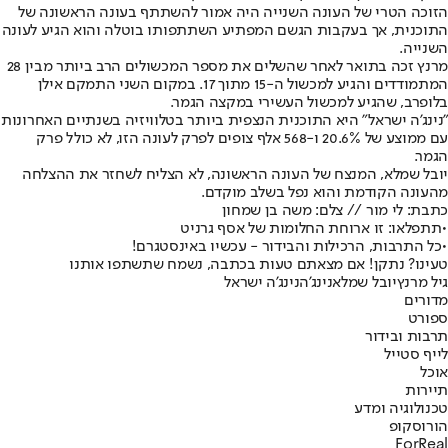
הזוכה הטרי של העונה השנייה היה אמור להשתתף בעונה הראשונה של
התוכנית, אך בעקבות הגשם המפתיע השתתפותו בוטלה והוא הגיע לעונה
השנייה.
מרנץ זכה בתואר לאחר שהשלים את מספר המכשולים הרב ביותר מבין 28
המתמודדים והגיע למכשול ה-15 מתוך 17. במקום השני התמקם אילן
בלופרב, שהגיע למכשול העשירי במקצה הגמר.
"נינג'ה ישראל" היא התוכנית הנצפית ביותר בטלוויזיה בשנתיים האחרונות
עם ממוצע של 20.6% ו-568 אלף צופים לפרק לעונה הזו, לא כולל פרק
הגמר.
יובל שמלא, המנצח של העונה הראשונה, לא הצליח לשחזר את ההצלחה
מהעונה הקודמת והוא נפל בשלב מוקדם.
כתבת: לי מור // צלם: משה בן שמחון
•
תתפלאו: זו ארוחת החלומות של אסף גרניט
•
כל התרבות, הרכילות והבידור - עכשיו באינסטגרם!
טעינו? נתקן! אם מצאתם טעות בכתבה, נשמח שתשתפו אותנו
גיל מרנץ
יובל שמלא
נינג'ה
נינג'ה ישראל
מדורים
ספורט
תרבות ובידור
לייף סטייל
אוכל
תיירות
טכנולוגיה ומדע
הורוסקופ
ForReal