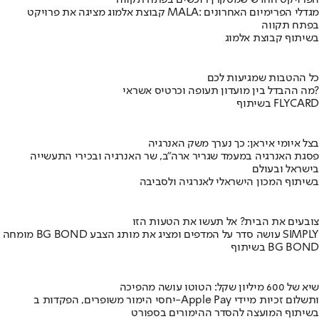
הפרויקט החדש שמסקרן רוכשים בפתח תקווה
קבוצת אלמוג מציגה את פרויקט MALA: מגדלי הפרימיום האחרונים
בפתח תקווה
בשיתוף קבוצת אלמוג
כל ההטבות שמגיעות לכם
מה ההבדל בין מועדון תעופה וכרטיס אשראי?
בשיתוף FLYCARD
בצל איומי איראן: כך נערך משק האנרגיה
פסגת האנרגיה במעמד שגריר ארה"ב, שר האנרגיה ובכירי התעשייה
בישראל ובעולם
בשיתוף המכון הישראלי לאנרגיה ולסביבה
צובעים את הבית? אל תעשו את הטעות הזו
מומחה BG BOND עושה סדר על המדפים ומציג את מותג הצבע SIMPLY
בשיתוף BG BOND
שיא של 600 מיליון שקל: הטוטו עושה מהפיכה
יחסי הימור משופרים, הפקדות ב-Apple Pay ותשלום זכיות מיידי
בשיתוף המועצה להסדר ההימורים בספורט