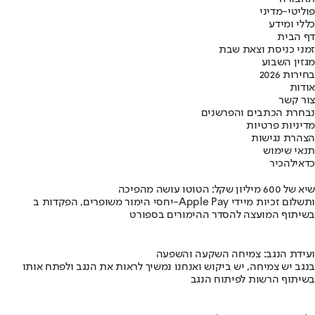
פוליטי-מדיני
כללי ומידע
דף הבית
זמני כניסת וצאת שבת
מגזין השבוע
בחירות 2026
אודות
צור קשר
נבחרת הכתבים והפרשנים
מדיניות פרטיות
הצהרת נגישות
תנאי שימוש
כדאי
להכיר
שיא של 600 מיליון שקל: הטוטו עושה מהפיכה
יחסי הימור משופרים, הפקדות ב-Apple Pay ותשלום זכיות מיידי
בשיתוף המועצה להסדר ההימורים בספורט
ועידת הנגב: צמיחה השקעה והשפעה
בנגב יש צמיחה, יש ביקוש ואנחנו נמשיך לראות את הנגב ולפתח אותו
בשיתוף הרשות לפיתוח הנגב