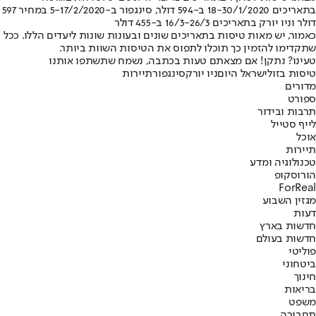
בתאריכים 18-30/1/2020 ב-594 דולר, סינגפור ב-5-17/2/2020 במחיר 597
דולר וניו יורק בתאריכים 16/3-26/3 ב-455 דולר
כאמור, יש מאות טיסות בתאריכים שונים ובעונות שונות ליעדים הללו. ככל
שתקדימו להזמין כך תוכלו לתפוס את הטיסות השוות ביותר.
טעינו? נתקן! אם מצאתם טעות בכתבה, נשמח שתשתפו אותנו
טיסות בזול
ישראל היום
ניו יורק
סינגפור
תיירות
מדורים
ספורט
תרבות ובידור
לייף סטייל
אוכל
תיירות
טכנולוגיה ומדע
הורוסקופ
ForReal
מגזין השבוע
דעות
חדשות בארץ
חדשות בעולם
פוליטי
ביטחוני
חינוך
בריאות
משפט
תחבורה