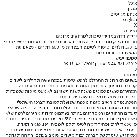
אוכל
מגזין
אנחנו מגייסים
English
X
תיירות
ירידה חדה במחירי טיסות למרחקים ארוכים
חברות הענק מתחרות על הקווים הארוכים • טיסות בעונות השיא לברזיל
ב-550 דולרים, טיסות לסינגפור בפחות מ-600 דולרים • מצאנו את
ההצעות הטובות ביותר
שמעון יעיש
3/11/2019, 13:44
,עודכן
4/11/2019, 09:15
0
סינגפור
בשנים האחרונות התרגלנו לחפש טיסות בכמה עשרות דולרים ליעדים
קרובים כמו יוון, קפריסין, הונגריה ויעדים נוספים ברחבי אירופה.
המחירים נעשים נמוכים משנה לשנה וישנן גם לא מעט טיסות שנמכרות
במחירים מצחיקים של חמישה ועשרה יורו.
השנה, אנחנו רואים מגמה נוספת שפועלת לטובת הצרכן הישראלי –
חברות התעופה הגדולות והטובות בעולם מ
תחרות על הנוסע הישראלי
ליעדים הרחוקים והמסקרנים ביותר בעולם
ומורידות מחירים לרמה שלא
ראינו כאן לדוגמה, טיסות לברזיל ב-550 דולרים, טיסות לסינגפור בפחות
מ-600 דולרים ומחיר דומה לטיסות לקולומביה, יפן, פנמה וקנדה.
ביעדים אליהם יש יותר מחברת תעופה אחת המבצעת טיסות ישירות
ואליהן יש טיסות של חברות רבות מיעדים שונים בעולם, התחרות גדולה