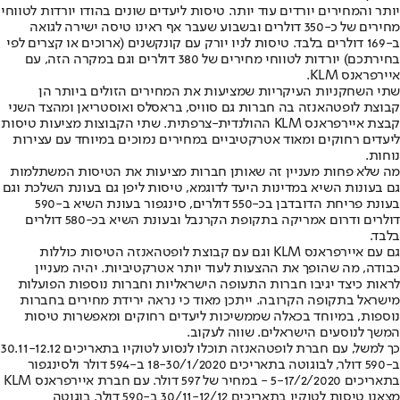
יותר והמחירים יורדים עוד יותר. טיסות ליעדים שונים בהודו יורדות לטווחי
מחירים של כ-350 דולרים ובשבוע שעבר אף ראינו טיסה ישירה לגואה
ב-169 דולרים בלבד. טיסות לניו יורק עם קונקשנים (ארוכים או קצרים לפי
בחירתכם) יורדות לטווחי מחירים של 380 דולרים וגם במקרה הזה, עם
איירפראנס KLM.
שתי השחקניות העיקריות שמציעות את המחירים הזולים ביותר הן
קבוצת לופטהאנזה בה חברות גם סוויס, בראסלס ואוסטריאן ומהצד השני
קבצת איירפראנס KLM ההולנדית-צרפתית. שתי הקבוצות מציעות טיסות
ליעדים רחוקים ומאוד אטרקטיביים במחירים נמוכים במיוחד עם עצירות
נוחות.
מה שלא פחות מעניין זה שאותן חברות מציעות את הטיסות המשתלמות
גם בעונות השיא במדינות היעד לדוגמא, טיסות ליפן גם בעונת השלכת וגם
בעונת פריחת הדובדבן בכ-550 דולרים, סינגפור בעונת השיא ב-590
דולרים ודרום אמריקה בתקופת הקרנבל ובעונת השיא בכ-580 דולרים
בלבד.
גם עם איירפראנס KLM וגם עם קבוצת לופטהאנזה הטיסות כוללות
כבודה, מה שהופך את ההצעות לעוד יותר אטרקטיביות. יהיה מעניין
לראות כיצד יגיבו חברות התעופה הישראליות וחברות נוספות הפועלות
מישראל בתקופה הקרובה. ייתכן מאוד כי נראה ירידת מחירים בחברות
נוספות, במיוחד בכאלה שממשיכות ליעדים רחוקים ומאפשרות טיסות
המשך לנוסעים הישראלים. שווה לעקוב.
כך למשל, עם חברת לופטהאנזה תוכלו לנסוע לטוקיו בתאריכים 30.11-12.12
ב-590 דולר, לבוגוטה בתאריכים 18-30/1/2020 ב-594 דולר ולסינגפור
בתאריכים 5-17/2/2020 - במחיר של 597 דולר. עם חברת איירפראנס KLM
מצאנו טיסות לטוקיו בתאריכים 30/11-12/12 ב-590 דולר, בוגוטה