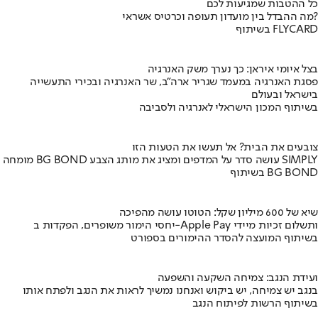
כל ההטבות שמגיעות לכם
מה ההבדל בין מועדון תעופה וכרטיס אשראי?
בשיתוף FLYCARD
בצל איומי איראן: כך נערך משק האנרגיה
פסגת האנרגיה במעמד שגריר ארה"ב, שר האנרגיה ובכירי התעשייה
בישראל ובעולם
בשיתוף המכון הישראלי לאנרגיה ולסביבה
צובעים את הבית? אל תעשו את הטעות הזו
מומחה BG BOND עושה סדר על המדפים ומציג את מותג הצבע SIMPLY
בשיתוף BG BOND
שיא של 600 מיליון שקל: הטוטו עושה מהפיכה
יחסי הימור משופרים, הפקדות ב-Apple Pay ותשלום זכיות מיידי
בשיתוף המועצה להסדר ההימורים בספורט
ועידת הנגב: צמיחה השקעה והשפעה
בנגב יש צמיחה, יש ביקוש ואנחנו נמשיך לראות את הנגב ולפתח אותו
בשיתוף הרשות לפיתוח הנגב