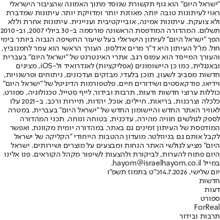
"ישראל היום" הוא גוף תקשורת שנוסד מתוך האמונה שהציבור הישראלי
ראוי לעיתונות טובה יותר, מאוזנת יותר ומדויקת יותר. עיתונות שמדברת
ולא צועקת. עיתונות אמינה, אובייקטיבית ועניינית. עיתונות אחרת וללא
תשלום. המהדורה המודפסת הראשונה פורסמה ב-30 ביולי 2007, וב-2010
הפך "ישראל היום" לעיתון הישראלי בעל שיעור החשיפה הגבוה ביותר בימי
חול. מו"ל העיתון היא ד"ר מרים אדלסון. העורך הראשי הוא עמר לחמנוביץ,
והעורך המייסד הוא עמוס רגב. אתרי האינטרנט של "ישראל היום" בעברית
ובאנגלית, כמו כן היישומונים (אפליקציות) לאנדרואיד ול-iOS, מציגים
חדשות מסביב לשעון, תוכן בלעדי, מבזקים ועדכונים, ניתוחים ופרשנויות,
וידיאו, פודקאסטים ושידורים חיים. פלטפורמות הדיגיטל של "ישראל היום"
כוללות ערוצי חדשות ודעות, תרבות ובידור, לייף סטייל, טכנולוגיה, ספורט,
כלכלה וצרכנות, בריאות, חיילים, אוכל, יהדות, תיירות ורכב. ב-2021 עלו
לאוויר האתר החדש והיישומון החדש של "ישראל היום" בעברית, במטרה
לספק לגולשים חוויה מהירה, עדכנית, בטוחה ונוחה. תכני המהדורה
המודפסת של העיתון זמינים גם באתר, במהדורה יומית מקוונת, ואפשר
לקבל אותם גם בניוזלטר. מועדון ההטבות הייחודי "הקליקה של ישראל
היום" מציע לגולשי האתר הנחות ומבצעים על מוצרים ושירותים. ישראל
היום פתוח להערות, לביקורת ולהצעות לשיפור מקהל הקוראים. פנו אלינו
במייל hayom@israelhayom.co.il.
יום שלישי, 14.7.2026
כ"ט בתמוז תשפ"ו
חדשות
דעות
ספורט
ForReal
תרבות ובידור