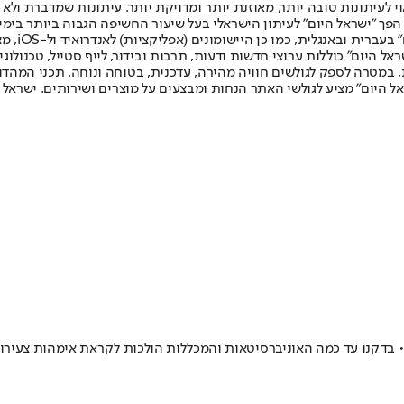
לעיתונות טובה יותר, מאוזנת יותר ומדויקת יותר. עיתונות שמדברת ולא צ
שלום. המהדורה המודפסת הראשונה פורסמה ב-30 ביולי 2007, וב-2010 הפך "ישראל היום" לעיתון הישראלי בעל שי
לחמנוביץ,
ל היום" כוללות ערוצי חדשות ודעות, תרבות ובידור, לייף סטייל, טכנולוגיה
ברית, במטרה לספק לגולשים חוויה מהירה, עדכנית, בטוחה ונוחה. תכני המה
ל היום" מציע לגולשי האתר הנחות ומבצעים על מוצרים ושירותים. ישראל 