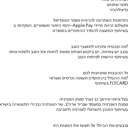
תנאי שימוש
כדאי
להכיר
הזדמנות האחרונה להרוויח מגמר המונדיאל
יחסי הימור משופרים, הפקדות ב-Apple Pay ותשלום זכיות מיידי
בשיתוף המועצה להסדר ההימורים בספורט
מה מבטיח נתניהו לתושבי הנגב?
בנגב יש צמיחה, יש ביקוש ואנחנו נמשיך לראות את הנגב ולפתח אותו
בשיתוף הרשות לפיתוח הנגב
כל ההטבות שמגיעות לכם
מה ההבדל בין מועדון תעופה וכרטיס אשראי?
בשיתוף FLYCARD
בצל איומי איראן: כך נערך משק האנרגיה
פסגת האנרגיה במעמד שגריר ארה"ב, שר האנרגיה ובכירי התעשייה בישראל
בשיתוף המכון הישראלי לאנרגיה ולסביבה
צובעים את הבית? אל תעשו את הטעות הזו