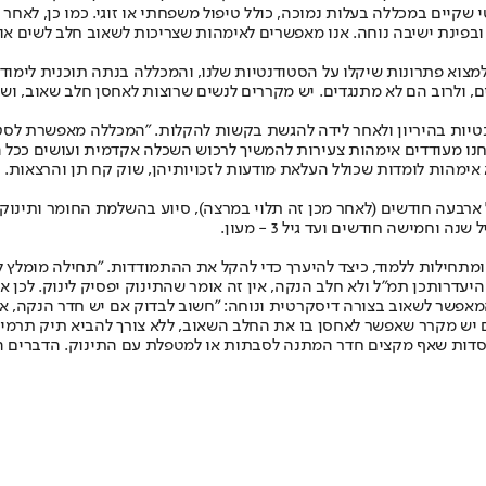
ינת ישיבה נוחה. אנו מאפשרים לאימהות שצריכות לשאוב חלב לשים אותו ב
למצוא פתרונות שיקלו על הסטודנטיות שלנו, והמכללה בנתה תוכנית לימוד
, ולרוב הם לא מתנגדים. יש מקררים לנשים שרוצות לאחסן חלב שאוב, ושת
יות בהיריון ולאחר לידה להגשת בקשות להקלות. "המכללה מאפשרת לסטו
נחנו מעודדים אימהות צעירות להמשיך לרכוש השכלה אקדמית ועושים ככל 
ומתחילות ללמוד, כיצד להיערך כדי להקל את ההתמודדות. "תחילה מומלץ ל
 היעדרותכן תמ"ל ולא חלב הנקה, אין זה אומר שהתינוק יפסיק לינוק. לכ
המאפשר לשאוב בצורה דיסקרטית ונוחה: "חשוב לבדוק אם יש חדר הנקה, 
ם יש מקרר שאפשר לאחסן בו את החלב השאוב, ללא צורך להביא תיק תרמ
וסדות שאף מקצים חדר המתנה לסבתות או למטפלת עם התינוק. הדברים הא