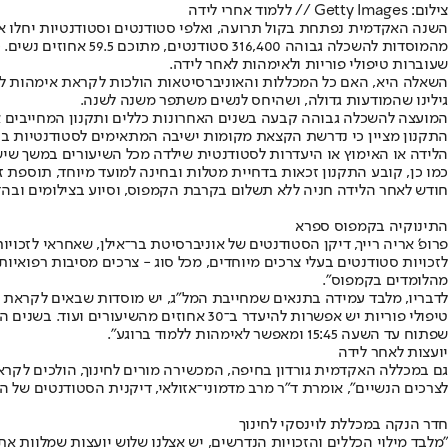
צילום: Getty Images // ללמוד אחרי לידה
השנה האקדמית נפתחת בקול תרועה
מהמוסדות להשכלה גב
שעוברות טיפולי פוריות ולאימהות לאחר לידה.
השאלה היא, האם כל המכללות והאוניברסיטאות הולכות לקראת אימהות לומד
גילינו שהמודעות גדולה, ושהיחס לנשים משתפר משנה לשנה.
המועצה להשכלה גבוהה קבעה בשנים האחרונות כללים ותקנון המחייבים את 
הלידה או האימוץ או היעדרות לסטודנטית שילדה מכל השיעורים במשך שיש
כמו כן, קובע התקנון זכאות בדחיית מטלות ובחינה למועד מיוחד, תוספת 
חודש לאחר הלידה חניה ללא תשלום בקרבת הקמפוס, וסיוע בצילומים ובה
התינוקיה בקמפוס ספרא
פרופ' אריה רייך, דיקן הסטודנטים של אוניברסיטת בר־אילן, שאחראי לזכו
מהלומדים בקמפוס".
שפתוח עד השעה 15:45 ומאפשר לאימהות ללמוד ברוגע".
יועצות לאחר לידה
גם במכללה האקדמית גורדון בחיפה, המכשירה מורים לחינוך, הולכים לקר
לצרכים הנשיים", אומרת ד"ר מרב מדמוני־אזולאי, דיקנית הסטודנטים של ה
חדר הנקה במכללת לוינסקי לחינוך
"מלבד מילוי הכללים והזכויות הנדרשים, יש אצלנו שלוש יועצות שמלוות את