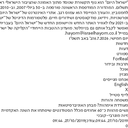
"ישראל היום" הוא גוף תקשורת שנוסד מתוך האמונה שהציבור הישראלי ראוי 
ת
ופרשנויות, וידיאו, פודקאסטים ושידורים חיים. פלטפורמות הדיגיטל של "ישרא
ב-2021 עלו לאוויר האתר החדש והיישומון החדש של "ישראל היום" בע
ואפשר לקבל אותם גם בניוזלטר. מועדון ההטבות הייחודי "הקליקה של ישרא
במייל hayom@israelhayom.co.il.
יום חמישי, 16.7.2026
ב' באב תשפ"ו
חדשות
דעות
ספורט
ForReal
תרבות ובידור
אוכל
מגזין
אנחנו מגייסים
English
X
לייף סטייל
משפחה והורות
מעודדת אימהות? מבחן האוניברסיטאות
נשים מהוות כ־60 אחוזים מכלל הסטודנטים שיפתחו את השנה האקדמית • בדקנו עד כמה האוניברסיטאות והמכללות הולכות לקראת אימהות צעירות ונשים בהיריון • המסקנה מעודדת
זיוה מוגרבי-קובני
27/10/2019, 09:44
,עודכן
27/10/2019, 09:44
0