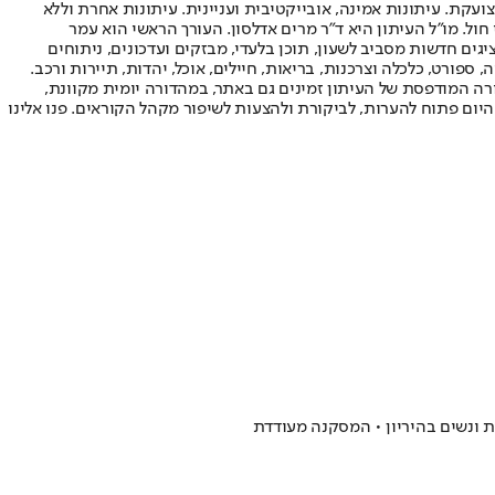
ועקת. עיתונות אמינה, אובייקטיבית ועניינית. עיתונות אחרת וללא
עור החשיפה הגבוה ביותר בימי חול. מו"ל העיתון היא ד"ר מרים אדלסון. העורך הראשי הוא עמר
 והעורך המייסד הוא עמוס רגב. אתרי האינטרנט של "ישראל היום" בעברית ובאנגלית, כמו כן היישומונים (אפליקציות) לאנדרואיד ול-iOS, מציגים חדשות מסביב לשעון, תוכן בלעדי, מבזקים ועדכונים, ניתוחים
, ספורט, כלכלה וצרכנות, בריאות, חיילים, אוכל, יהדות, תיירות ורכב.
דורה המודפסת של העיתון זמינים גם באתר, במהדורה יומית מקוונת,
היום פתוח להערות, לביקורת ולהצעות לשיפור מקהל הקוראים. פנו אלינו