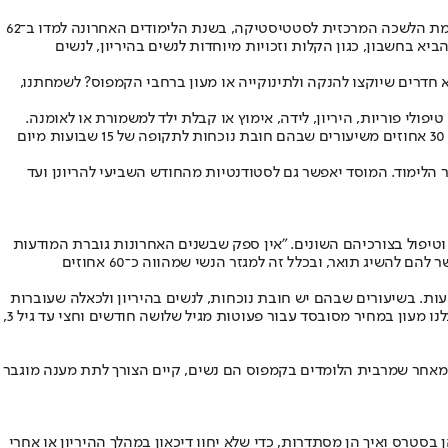
, ואלפי סטודנטים וסטודנטיות יחלו או ימשיכו את התואר שלהם במוסדות האקדמיים השונים. מנתונים שמפרסמת הלשכה המרכזית לסטטיסטיקה, בשנת הלימודים האחרונה למדו ב־62
דות השונים צריכים להביא בחשבון, כגון הקלות וזכויות מיוחדות לנשים בהיריון, לנשים
 חדרים שיוקצו להנקה ולתינוקייה או מעון ברחבי הקמפוס? לשמחתנו,
י פוריות, היריון, לידה, אימוץ או קבלת ילד למשמורת או לאומנה.
התקנון מציין כי נדרשת הקצאת מקומות ישיבה המתאימים לסטודנטיות בהיריון, חדרי הנקה ומשטחי החתלה והקלות פרטניות, כגון היעדרות של עד 30 אחוזים משיעורים שבהם חובת נוכחות לתקופה של 15 שבועות מיום
 הלימוד. המוסד יאפשר גם לסטודנטיות מהחודש השביעי להריונן ועד
ם וטיפול בצורכיהם השונים. "אין ספק שבשנים האחרונות גוברת המודעות
לזכויות סטודנטים בעלי צרכים מיוחדים, מכל סוג - צרכים מסיבות רפואיות שקשורות למחלות או למוגבלות, וכן לזכויות של אימהות. כל זאת כדי לאפשר להם להשיג תואר, ובכלל זה למגזר הנשי שמהווה כ־60 אחוזים
ד עמידה בתנאים שמחייבת המל"ג, יש מוסדות שבאים לקראת האימהות בהקלות ובסיוע נוסף. "אנחנו מאפשרים ליולדת להיעדר ל־15 שבועות. בשיעורים שבהם יש חובת נוכחות, לנשים בהיריון ולכאלה שעוברות
טיפולי פוריות יש אפשרות להיעדר ב־30 אחוזים מהשיעורים ועוד. בשנים האחרונות גם הוספנו עשרה חדרי הנקה ברחבי הקמפוס. יתרה מזאת, יש אצלנו מעון במחיר מסובסד עבור פעוטות מגיל שלושה חודשים וחצי עד גיל 3,
 ומאחר שמרבית הלומדים בקמפוס הם נשים, קיים הצורך לתת מענה מוגבר
 בסטרס ואיך הן מסתדרות, כדי שלא יחוו דיכאון במהלך ההיריון או אחרי