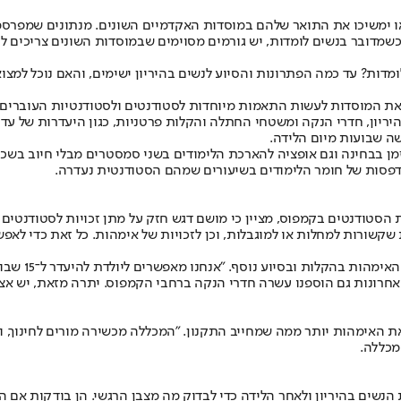
והה 316,400 סטודנטים, מתוכם 59.5 אחוזים נשים. כשמדובר בנשים לומדות, יש גורמים מסוימים שבמוס
ות? עד כמה הפתרונות והסיוע לנשים בהיריון ישימים, והאם נוכל למצוא
המוסדות לעשות התאמות מיוחדות לסטודנטים ולסטודנטיות העוברים טיפול
ה שבועות מיום הלידה.
זמן בבחינה וגם אופציה להארכת הלימודים בשני סמסטרים מבלי חיוב בשכר
דפסות של חומר הלימודים בשיעורים שמהם הסטודנטית נעדרה.
יות הסטודנטים בקמפוס, מציין כי מושם דגש חזק על מתן זכויות לסטודנטי
לדבריו, מלב
את האימהות יותר ממה שמחייב התקנון. "המכללה מכשירה מורים לחינוך,
מכללה.
 הנשים בהיריון ולאחר הלידה כדי לבדוק מה מצבן הרגשי. הן בודקות אם הן