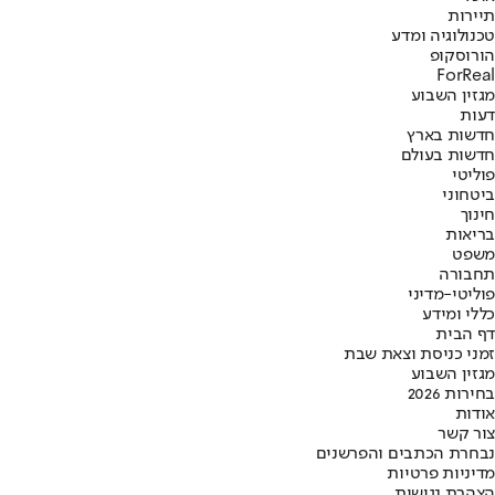
תיירות
טכנולוגיה ומדע
הורוסקופ
ForReal
מגזין השבוע
דעות
חדשות בארץ
חדשות בעולם
פוליטי
ביטחוני
חינוך
בריאות
משפט
תחבורה
פוליטי-מדיני
כללי ומידע
דף הבית
זמני כניסת וצאת שבת
מגזין השבוע
בחירות 2026
אודות
צור קשר
נבחרת הכתבים והפרשנים
מדיניות פרטיות
הצהרת נגישות