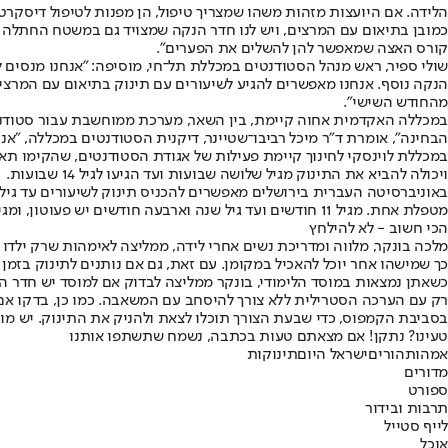
כמובן בתיאום עם המרצים, ויש לנו חדר הנקה שמצויד גם במשטח החתלה ובפ
קורס האצה שמאפשר להן להשלים את הפערים".
שולי ספיר, ראש מנהל הסטודנטים במכללת תל־חי, מוסיפה: "אנחנו מנסים 
הנקה נוסף. אנחנו מאפשרים להגיע לשיעורים עם תינוק בתיאום עם המרצים
מהחודש השישי".
במכללה האקדמית אחוה קיימת, בין השאר, מערכת ממוחשבת עבור סטודנט
הבחינה", אומרת ד"ר מיכל רביבו־שטיינר, דיקנית הסטודנטים במכללה, "א
ויכולה להביא את התינוק מגיל שלושה שבועות ועד הגיעו לגיל 14 שבועות.
מטפלת אחת. מגיל 11 חודשים ועד גיל שנה וארבעה חודשים יש פעוטון, ומגיל שנה וחמישה חודשים ועד גיל 3 - מעון.
הכי חשוב - לא להילחץ
מלכה בונקר, מלווה ומדריכת נשים אחרי לידה, ממליצה לאימהות שרק ילדו 
כך שמישהו אחר יוכל להאכיל במקומן. עם זאת, גם אם נותנים לתינוק בזמן
כשאתן נמצאות במוסד הלימודי, בונקר ממליצה לבדוק אם למוסד יש חדר 
רק עם הערכה הסטרילית ללא צורך להיסחב עם המשאבה. כמו כן, בדקו א
בסביבת הקמפוס, כדי שבעת הצורך תוכלו לצאת ולהניק את התינוק. יש מ
טעינו? נתקן! אם מצאתם טעות בכתבה, נשמח שתשתפו אותנו
אמהות
הורים
ישראל היום
תינוקות
מדורים
ספורט
תרבות ובידור
לייף סטייל
אוכל