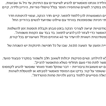
הלידה. אם היועצות מזהות משהו שמצריך טיפול, הן מפנות לטיפול דיסקרטי שקיים במכללה בעלות נמוכה, כולל טיפול משפחתי או זוגי. כמו כן, לאחר הלידה אנחנו מאפשרים להגיע לשיעורים עם התינוק עד גיל 14 שבועות,
מקרר. לנשים שהחסירו חומר בגלל טיפולי פוריות, היריון ולידה, קיים
ים המאפשרת להן ללמוד לתואר. קיים חדר הנקה, וצפוי להיפתח חדר
י חניות שמסומנות בוורוד עם שילוט שמיועד לנשים בהיריון החל
דנטיות יציאה לצורכי הנקה בזמן מבחן וקבלת תוספת זמן להשלמת
האפשר כדי לעזור להן להגיע לתואר, בד בבד עם הקמת משפחה".
במכללת לוינסקי לחינוך קיימת פעילות של אגודת הסטודנטים, שהקימו תא אימהות לומדות שכולל העלאת מודעות לזכויותיהן, שוק קח תן והרצאות. סטודנטית רשאית להיעדר עד 40 אחוזים מכלל השיעורים בכל קורס,
באוניברסיטה העברית בירושלים מאפשרים להכניס תינוק לשיעורים עד גיל ארבעה חודשים (לאחר מכן זה תלוי במרצה), סיוע בהשלמת החומר ותינוקייה ומעון עד השעה 16:00, שבו על כל חמישה תינוקות יש השגחה של
א להילחץ. נשים מניקות יכולות לשאוב חלב ולשמור במקרר מבעוד מועד,
ן אפשר לתת מדי פעם תחליף כשלא מתאפשר להניק".
אם יש משאבות ציבוריות - דבר שמקל מאוד מאחר שאפשר להגיע לקמפוס
י ששומר על קור. בדקו אם המוסד מאפשר לסבתא או למטפלת לשהות
לה מסייעים ללמוד ברוגע ולהיות פחות מוטרדות".