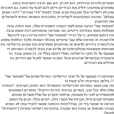
חומרים ולהיות יצירתית, הוא לא רב. ויש שם הרבה כישרונות בחוץ,
שמחכים שמישהו ידליק את הכיריים וייתן להם לעוף על המנה. גם תוכניות
שהן לא ריאליטי אבל סובבות סביב אוכל, דוגמת "גידי ואהרוני" ו"הכי טעים
בעולם", ופינות המוקדשות לקולינריה בתוכניות השונות, פתחו לישראלים
את התיאבון.
"
מאסטר שף
" הגיעה אמש לגמר העונה השמינית שלה. זאת היתה עונה
מוצלחת מאוד מבחינת רייטינג, מה שמראה שהפורמט הזה פשוט עובד.
וזה דווקא מפתיע, כי על הנייר "מאסטר שף" היתה צריכה כבר להיכשל
ולהישכח: זה פורמט שלא עבר שינויים במהלך העונות מלבד החלפת שופט,
אין לכאורה גירויים חדשים או טוויסטים מפתיעים כמו שנהוג בריאליטי, אין
משימות משוגעות שכולם מדברים עליהן ואין באזז. לכאורה הפורמט די
מצפצף על כל חוקי הריאליטי, ואולי דווקא בגלל זה, זה פשוט עובד. זה
והעובדה שבישראל אוהבים אוכל. ואם אי אפשר לאכול עם הידיים, אז
אוכלים עם העיניים.
הפורמט די מצפצף על כל חוקי הריאליטי. הפיינליסטים של "מאסטר שף"
// צילום: באדיבות יח"צ קשת 12
מה שכן נשאר בפורמט מהריאליטי המסורתי הוא התוכן השיווקי. "המזווה
שלנו מלא בכל טוב, בשרים, גבינות, פירות וירקות", אומרים השופטים
למתמודדים לפני כל משימה, וצילומי תקריב של שלל מוצרים ממותג
סופרמרקטים גדול, חברות של מוצרי חלב, דגנים וכולי, רצים על המסך.
כנראה אי אפשר בלי זה, אבל לזכות ההפקה אפשר להגיד שזה לא הופיע
בצורה מוגזמת או בוטה כמו שקורה בתוכניות ריאליטי אחרות ("הישרדות"
למשל).