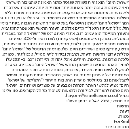
"ישראל היום" הוא גוף תקשורת שנוסד מתוך האמונה שהציבור הישראלי
ראוי לעיתונות טובה יותר, מאוזנת יותר ומדויקת יותר. עיתונות שמדברת
ולא צועקת. עיתונות אמינה, אובייקטיבית ועניינית. עיתונות אחרת וללא
תשלום. המהדורה המודפסת הראשונה פורסמה ב-30 ביולי 2007, וב-2010
הפך "ישראל היום" לעיתון הישראלי בעל שיעור החשיפה הגבוה ביותר בימי
חול. מו"ל העיתון היא ד"ר מרים אדלסון. העורך הראשי הוא עמר לחמנוביץ,
והעורך המייסד הוא עמוס רגב. אתרי האינטרנט של "ישראל היום" בעברית
ובאנגלית, כמו כן היישומונים (אפליקציות) לאנדרואיד ול-iOS, מציגים
חדשות מסביב לשעון, תוכן בלעדי, מבזקים ועדכונים, ניתוחים ופרשנויות,
וידיאו, פודקאסטים ושידורים חיים. פלטפורמות הדיגיטל של "ישראל היום"
כוללות ערוצי חדשות ודעות, תרבות ובידור, לייף סטייל, טכנולוגיה, ספורט,
כלכלה וצרכנות, בריאות, חיילים, אוכל, יהדות, תיירות ורכב. ב-2021 עלו
לאוויר האתר החדש והיישומון החדש של "ישראל היום" בעברית, במטרה
לספק לגולשים חוויה מהירה, עדכנית, בטוחה ונוחה. תכני המהדורה
המודפסת של העיתון זמינים גם באתר, במהדורה יומית מקוונת, ואפשר
לקבל אותם גם בניוזלטר. מועדון ההטבות הייחודי "הקליקה של ישראל
היום" מציע לגולשי האתר הנחות ומבצעים על מוצרים ושירותים. ישראל
היום פתוח להערות, לביקורת ולהצעות לשיפור מקהל הקוראים. פנו אלינו
במייל hayom@israelhayom.co.il.
יום חמישי, 4.6.2026
י"ט בסיון תשפ"ו
חדשות
דעות
ספורט
ForReal
תרבות ובידור