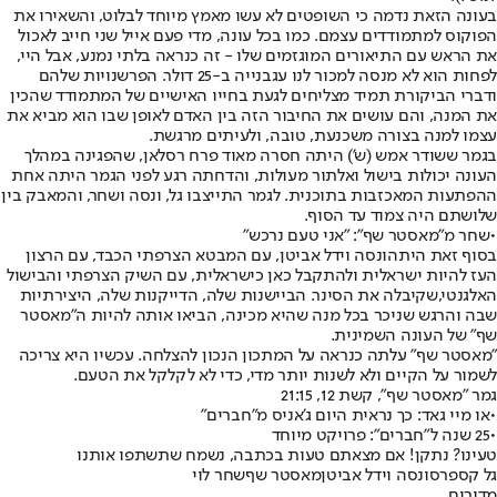
בעונה הזאת נדמה כי השופטים לא עשו מאמץ מיוחד לבלוט, והשאירו את
הפוקוס למתמודדים עצמם. כמו בכל עונה, מדי פעם אייל שני חייב לאכול
את הראש עם התיאורים המוגזמים שלו - זה כנראה בלתי נמנע, אבל היי,
לפחות הוא לא מנסה למכור לנו עגבנייה ב-25 דולר. הפרשנויות שלהם
ודברי הביקורת תמיד מצליחים לגעת בחייו האישיים של המתמודד שהכין
את המנה, והם עושים את החיבור הזה בין האדם לאופן שבו הוא מביא את
עצמו למנה בצורה משכנעת, טובה, ולעיתים מרגשת.
בגמר ששודר אמש (ש') היתה חסרה מאוד פרח רסלאן, שהפגינה במהלך
העונה יכולות בישול ואלתור מעולות, והדחתה רגע לפני הגמר היתה אחת
ההפתעות המאכזבות בתוכנית. לגמר התייצבו גל, ונסה ושחר, והמאבק בין
שלושתם היה צמוד עד הסוף.
•
שחר מ"מאסטר שף": "אני טעם נרכש"
בסוף זאת היתה
ונסה וידל אביטן
, עם המבטא הצרפתי הכבד, עם הרצון
העז להיות ישראלית ולהתקבל כאן כישראלית, עם השיק הצרפתי והבישול
האלגנטי,
שקיבלה את הסינר
. הביישנות שלה, הדייקנות שלה, היצירתיות
שבה והרגש שניכר בכל מנה שהיא מכינה, הביאו אותה להיות ה"מאסטר
שף" של העונה השמינית.
"מאסטר שף" עלתה כנראה על המתכון הנכון להצלחה. עכשיו היא צריכה
לשמור על הקיים ולא לשנות יותר מדי, כדי לא לקלקל את הטעם.
גמר "מאסטר שף", קשת 12, 21:15
•
או מיי גאד: כך נראית היום ג'אניס מ"חברים"
•
25 שנה ל"חברים": פרויקט מיוחד
טעינו? נתקן! אם מצאתם טעות בכתבה, נשמח שתשתפו אותנו
גל קספרס
ונסה וידל אביטן
מאסטר שף
שחר לוי
מדורים