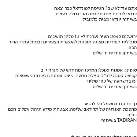
אתם עוד לא שם? הטיסה למונדיאל כבר יצאה
יונדאי לוקחת אתכם לבמה הכי גדולה בעולם
בשיתוף יונדאי מבית כלמוביל
ירושלים 2040: העיר נערכת ל- 1.5 מליון תושבים
מנכ"לית העירייה מציגה תוכנית להשארת הצעירים ובניית עתיד הדור
הבא
בשיתוף עיריית ירושלים
שופינג, אמנות ואוכל: המרכז המתחדש של מזרח י-ם
קפיצה קטנה לחו"ל: טיילת חדשה, מיצגי אמנות, וכיכרות משופצות
בהשקעה של 100 מיליון ₪
בשיתוף עיריית ירושלים
כך תחסכו בחשמל בלי להזיע
מהפכת האנרגיה של תדיראן: שליטה, אבטחת מידע וניהול אקלים חכם
בבית
בשיתוף TADIRAN