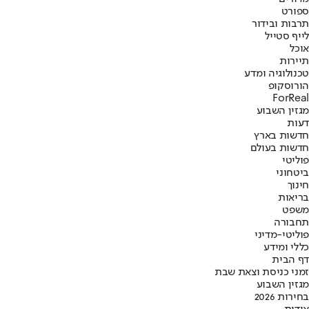
ספורט
תרבות ובידור
לייף סטייל
אוכל
תיירות
טכנולוגיה ומדע
הורוסקופ
ForReal
מגזין השבוע
דעות
חדשות בארץ
חדשות בעולם
פוליטי
ביטחוני
חינוך
בריאות
משפט
תחבורה
פוליטי-מדיני
כללי ומידע
דף הבית
זמני כניסת וצאת שבת
מגזין השבוע
בחירות 2026