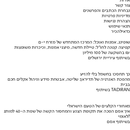
אודות
צור קשר
נבחרת הכתבים והפרשנים
מדיניות פרטיות
הצהרת נגישות
תנאי שימוש
כדאי
להכיר
שופינג, אמנות ואוכל: המרכז המתחדש של מזרח י-ם
קפיצה קטנה לחו"ל: טיילת חדשה, מיצגי אמנות, וכיכרות משופצות
בהשקעה של 100 מיליון ₪
בשיתוף עיריית ירושלים
כך תחסכו בחשמל בלי להזיע
מהפכת האנרגיה של תדיראן: שליטה, אבטחת מידע וניהול אקלים חכם
בבית
בשיתוף TADIRAN
מאחורי הקלעים של הטעם הישראלי
איך אסם הפכה את תקופת הצנע והמחסור הקשה של שנות ה-40 למותג
לאומי?
בשיתוף אסם