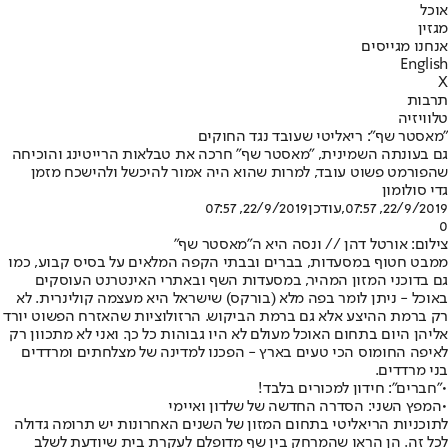
אוכל
מגזין
אנחנו מגייסים
English
X
תרבות
טלוויזיה
"מאסטר שף": ריאליטי שעובד נגד החוקים
גם בעונתה השמינית, "מאסטר שף" חרכה את טבלאות הרייטינג והוכיחה
שהפורמט פשוט עובד, למרות שהוא היה אמור להיכשל ולהישכח מזמן
גדי סולומון
22/9/2019, 07:57
,עודכן
22/9/2019, 07:57
0
צילום: אורטל דהן // ונסה היא ה"מאסטר שף"
ממבט חטוף במסעדות, בברים ובבתי הקפה המלאים על בסיס קבוע, כמו
גם בדוכני המזון המהיר, במסעדות השף ובאתרי האינטרנט העוסקים
באוכל - ניתן לומר בפה מלא (בורקס) שישראל היא מעצמה קולינרית. לא
רק ברמת ההיצע אלא גם ברמת הביקוש. הרזולוציות שהאזרח הפשוט יורד
אליהן היום בתחום האוכל מעולם לא היו גבוהות כל כך. ואני לא מתכוון רק
לאיפה החומוס הכי טעים בארץ - הפכנו למדינה של מצלחתים ומרדדים
בני מרדדים.
•
"חברים": חידון למכורים בלבד!
•
המפץ השני: הסדרה החדשה של שלדון ואיימי
לתוכניות הריאליטי בתחום המזון של השנים האחרונות יש תרומה גדולה
לכל זה. הן הראו שהמרחק בין שף מדופלם לעקרת בית שיודעת לשלב