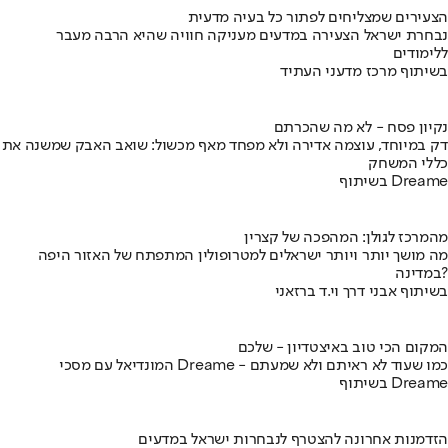
הצעירים שמצליחים לפתור כל בעיה מדעית
נבחרת ישראל הצעירה במדעים מעניקה חוויה שהיא הרבה מעבר
ללימודים
בשיתוף מרכז מדעני העתיד
נקיון פסח - לא מה שהכרתם
דק במיוחד, עוצמה אדירה ולא מפחד מאף מכשול: שואב האבק שמשנה את
כללי המשחק
בשיתוף Dreame
מהמרכז לגולן: המהפכה של קצרין
מה מושך יותר ויותר ישראלים למטרופולין המתפתח של האזור היפה
במדינה?
בשיתוף אבני דרך וי.ד ברזאני
המקום הכי טוב באיצטדיון - שלכם
המונדיאל עם מסכי Dreame - כמו שעוד לא ראיתם ולא שמעתם
בשיתוף Dreame
הזדמנות אחרונה להצטרף לנבחרות ישראל במדעים