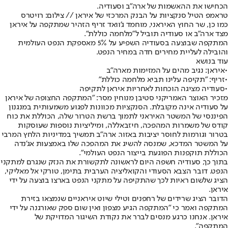
הכחישו את ההאשמות של ארה"ב וסעודיה.
טראמפ הטיל סנקציות על הבנק המרכזי של איראן // צילום: רויטרס
כמו כן, שר החוץ האיראני, מוחמד ג'וואד זריף הזהיר שמתקפה על איראן
מצד ארה"ב או סעודיה תוביל ל"מלחמה כוללת".
המתקפה שבוצעה בסעודיה השפיע על 5% מאספקת הנפט העולמית
והובילה לעליית מחירים חדה במחיר הנפט.
עוד בנושא
•
איראן: נגיב מהים על המזימות מארה"ב
•
זריף: "תקיפה עלינו תביא מלחמה כוללת"
•
סעודיה מציגה הוכחות לאחריות איראן לתקיפה
מזכיר האוצר האמריקני סטיבן מנוחין מסר: "המתקפה החצופה של איראן
על סעודיה אינה מקובלת. הסנקציות מכוונות לפגוע משמעותית במנגנון
הפיננסי של המשטר האיראני לתמוך ברשת הטרור שלה, הכוללת את כוח
קודס של משמרות המהפכה, חיזבאללה, ומיליציות נוספות שעוסקות
בטרור וגורמות לחוסר יציבות באזור. ארה"ב תמשיך במדיניות הלחץ המרבי
על המשטר המדכא, שמנסה להשיג את המהפכה שלו באמצעות אג'נדה
הכוללת תוקפנות הפוגעת בייצור הנפט העולמי".
בתוך כך, סעודיה חשפה היום לראשונה לתקשורת את הנזק שנגרם למתקני
הנפט. דובר הצבא הסעודי והקואליציה הערבית בתימן, טורקי אל מאליקי,
הציג שלשום ראיות לכך שהתקיפה על מתקני הנפט בארצו בוצעה על ידי
איראן.
הדובר הציג שרידים של רחפנים וטילי שיוט איראניים שנמצאו בזירת
המתקפה ואמר כי "המתקפה הגיע מצפון ואין שום ספק שאורגנה על ידי
איראן. אנחנו כרגע מנסים לברר את נקודת השיגור המדויקת של
המתקפה".