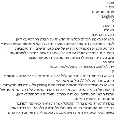
אוכל
מגזין
אנחנו מגייסים
English
X
חדשות
העולם
המזרח התיכון
הנשיא טראמפ הכריז: סנקציות חדשות על הבנק המרכזי באיראן
לאחר המתקפה נגד אתרי הנפט הסעודיים ועל רקע מתיחות השיא במפרץ
הפרסי, הנשיא האמריקני הודיע על עיצומים חדשים • "הסנקציות
החמורות ביותר שהוטלו על מדינה", אמר טראמפ בתדריך לעיתונאים •
וגם: סעודיה חשפה לראשונה את מתקני הנפט שהופצצו
נטע בר
20/9/2019, 16:03
,עודכן
20/9/2019, 20:40
0
הנשיא טראמפ, היום בחדר הסגלגל // צילום: אי.אף.פי // הנשיא טראמפ,
היום בחדר הסגלגל // צילום: אי.אף.פי
הנשיא האמריקני דונלד טראמפ הכריז היום (שישי) על שורה של סנקציות
חדשות על הבנק המרכזי של איראן. ההצהרה נמסרה על רקע המתקפה של
אתרי הנפט הסעודיים, שאותה ארה"ב וסעודיה מייחסות לאיראן,
והמתיחות במפרץ הפרסי.
בתדרוך לעיתונאים בחדר הסגלגל אמר הנשיא האמריקני: "מדובר
בסנקציות החמורות ביותר שהוטלו על מדינה כלשהי". הדברים נאמרו
בשעה שטראמפ אירח את ראש ממשלת אוסטרליה ורעייתו. האיראנים