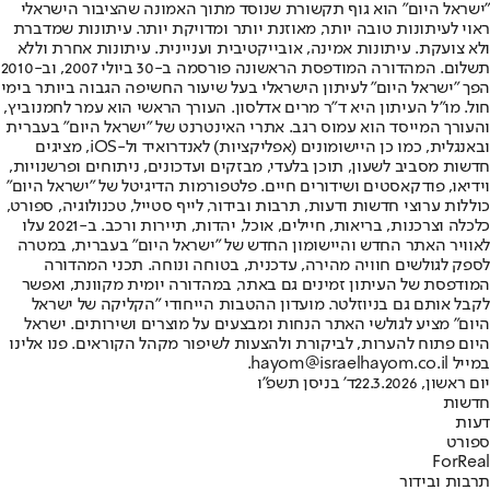
"ישראל היום" הוא גוף תקשורת שנוסד מתוך האמונה שהציבור הישראלי
ראוי לעיתונות טובה יותר, מאוזנת יותר ומדויקת יותר. עיתונות שמדברת
ולא צועקת. עיתונות אמינה, אובייקטיבית ועניינית. עיתונות אחרת וללא
תשלום. המהדורה המודפסת הראשונה פורסמה ב-30 ביולי 2007, וב-2010
הפך "ישראל היום" לעיתון הישראלי בעל שיעור החשיפה הגבוה ביותר בימי
חול. מו"ל העיתון היא ד"ר מרים אדלסון. העורך הראשי הוא עמר לחמנוביץ,
והעורך המייסד הוא עמוס רגב. אתרי האינטרנט של "ישראל היום" בעברית
ובאנגלית, כמו כן היישומונים (אפליקציות) לאנדרואיד ול-iOS, מציגים
חדשות מסביב לשעון, תוכן בלעדי, מבזקים ועדכונים, ניתוחים ופרשנויות,
וידיאו, פודקאסטים ושידורים חיים. פלטפורמות הדיגיטל של "ישראל היום"
כוללות ערוצי חדשות ודעות, תרבות ובידור, לייף סטייל, טכנולוגיה, ספורט,
כלכלה וצרכנות, בריאות, חיילים, אוכל, יהדות, תיירות ורכב. ב-2021 עלו
לאוויר האתר החדש והיישומון החדש של "ישראל היום" בעברית, במטרה
לספק לגולשים חוויה מהירה, עדכנית, בטוחה ונוחה. תכני המהדורה
המודפסת של העיתון זמינים גם באתר, במהדורה יומית מקוונת, ואפשר
לקבל אותם גם בניוזלטר. מועדון ההטבות הייחודי "הקליקה של ישראל
היום" מציע לגולשי האתר הנחות ומבצעים על מוצרים ושירותים. ישראל
היום פתוח להערות, לביקורת ולהצעות לשיפור מקהל הקוראים. פנו אלינו
במייל hayom@israelhayom.co.il.
יום ראשון, 22.3.2026
ד' בניסן תשפ"ו
חדשות
דעות
ספורט
ForReal
תרבות ובידור