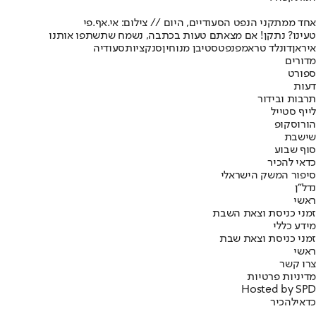
אחד ממתקני הנפט הסעודיים, היום // צילום: אי.אף.פי
טעינו? נתקן! אם מצאתם טעות בכתבה, נשמח שתשתפו אותנו
איראן
דונלד טראמפ
נפט
סטיבן מנוחין
סנקציות
סעודיה
מדורים
ספורט
דעות
תרבות ובידור
לייף סטייל
הורוסקופ
שישבת
סוף שבוע
כדאי להכיר
סיפור המשק הישראלי
נדל"ן
ראשי
זמני כניסת וצאת השבת
מידע כללי
זמני כניסת וצאת שבת
ראשי
צרו קשר
מדיניות פרטיות
Hosted by SPD
כדאי
להכיר