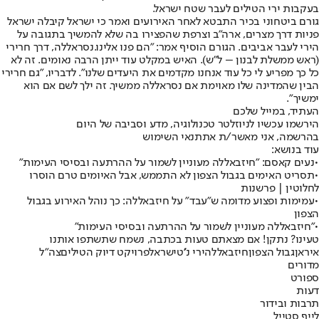
בעקבות ירי הטילים לעבר שטח ישראל.
גורם ביטחוני בכיר התבטא לאחר האירועים ואמר כי ישראל קיבלה ישראל
פניות דרך מצרים, ארה"ב וצרפת שהפצירו בה שלא להמשיך בתגובה על
הירי לעבר אביבים. הגורם הוסיף אמר: "הם פנו אלינו.
נסראללה
, דרך חרירי
(ראש ממשלת לבנון – ל"ש). האיש במקלט עוד ייתן הרבה נאומים. זה לא
כל כך מפריע לי כל עוד אנחנו מקדמים את היעדים שלנו". לדבריו, "גם חרירי
הבין שהמדינה שלו מאוימת אם נסראללה ממשיך. זה ילך לשם אם הוא
ימשיך".
העתיד, במייל שלכם
הירשמו עכשיו לניוזלטר טכנולוגיה, מדע וסביבה של היום
בהרשמה, אני מאשר/ת את
תנאי השימוש
עוד בנושא:
•
נעים קאסם: "חיזבאללה מעוניין לשמור על ההרתעה ובסיסי העימות"
•
תסריט האימים בגבול הצפון לא התממש, אבל האיומים טרם הוסרו
לחלוטין | פרשנות
•
עמימות ופצוע מדומה ש"עבד" על חיזבאללה: כך נוהל האירוע בגבול
הצפון
•
"חיזבאללה מעוניין לשמור על ההרתעה ובסיסי העימות"
טעינו? נתקן! אם מצאתם טעות בכתבה, נשמח שתשתפו אותנו
איראן
גבול הצפון
חיזבאללה
ירי נ''ט
ישראל
פרויקט דיוק הטילים
צה"ל
מדורים
ספורט
דעות
תרבות ובידור
לייף סטייל