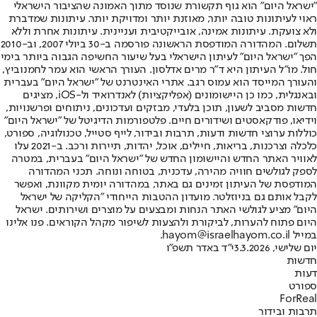
"ישראל היום" הוא גוף תקשורת שנוסד מתוך האמונה שהציבור הישראלי
ראוי לעיתונות טובה יותר, מאוזנת יותר ומדויקת יותר. עיתונות שמדברת
ולא צועקת. עיתונות אמינה, אובייקטיבית ועניינית. עיתונות אחרת וללא
תשלום. המהדורה המודפסת הראשונה פורסמה ב-30 ביולי 2007, וב-2010
הפך "ישראל היום" לעיתון הישראלי בעל שיעור החשיפה הגבוה ביותר בימי
חול. מו"ל העיתון היא ד"ר מרים אדלסון. העורך הראשי הוא עמר לחמנוביץ,
והעורך המייסד הוא עמוס רגב. אתרי האינטרנט של "ישראל היום" בעברית
ובאנגלית, כמו כן היישומונים (אפליקציות) לאנדרואיד ול-iOS, מציגים
חדשות מסביב לשעון, תוכן בלעדי, מבזקים ועדכונים, ניתוחים ופרשנויות,
וידיאו, פודקאסטים ושידורים חיים. פלטפורמות הדיגיטל של "ישראל היום"
כוללות ערוצי חדשות ודעות, תרבות ובידור, לייף סטייל, טכנולוגיה, ספורט,
כלכלה וצרכנות, בריאות, חיילים, אוכל, יהדות, תיירות ורכב. ב-2021 עלו
לאוויר האתר החדש והיישומון החדש של "ישראל היום" בעברית, במטרה
לספק לגולשים חוויה מהירה, עדכנית, בטוחה ונוחה. תכני המהדורה
המודפסת של העיתון זמינים גם באתר, במהדורה יומית מקוונת, ואפשר
לקבל אותם גם בניוזלטר. מועדון ההטבות הייחודי "הקליקה של ישראל
היום" מציע לגולשי האתר הנחות ומבצעים על מוצרים ושירותים. ישראל
היום פתוח להערות, לביקורת ולהצעות לשיפור מקהל הקוראים. פנו אלינו
במייל hayom@israelhayom.co.il.
יום שלישי, 3.3.2026
י"ד באדר תשפ"ו
חדשות
דעות
ספורט
ForReal
תרבות ובידור