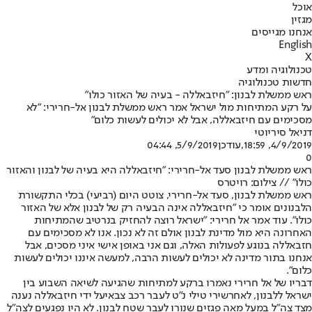
אוכל
מגזין
אנחנו מגייסים
English
X
טכנולוגיה ומדע
חדשות טכנולוגיה
ראש ממשלת לבנון: "חיזבאללה - בעיה של האזור כולו"
על רקע המתיחות מול ישראל אמר ראש ממשלת לבנון אל-חרירי: "לא
מסכימים עם חיזבאללה, אבל לא יכולים לעשות כלום"
דניאל סיריוטי
4/9/2019, 18:59
,עודכן
5/9/2019, 04:44
0
ראש ממשלת לבנון סעד אל-חרירי: "חיזבאללה היא בעיה של לבנון והאזור
כולו" // צילום: רויטרס
ראש ממשלת לבנון, סעד אל-חרירי, צוטט היום (רביעי) בכלי התקשורת
הלבנונים אומר כי ״חיזבאללה אינה הבעיה רק של לבנון אלא של האזור
כולו". עוד אמר אל חרירי: "ישראל רוצה להחזיק בנרטיב שהמתיחות
האחרונה היא מול מדינת לבנון אולם זה לא נכון. אנו לא מסכימים עם
חזבאללה בנוגע לפעולות האלה, וגם אני באופן אישי איני מסכים, אבל
אנחנו בתור מדינה לא יכולים לעשות הרבה, למעשה איננו יכולים לעשות
כלום״.
דבריו של אל חרירי נאמרו ברקע למתיחות שהגיעה לשיאה השבוע בין
ישראל ללבנון, לאחר
שירי טילי נ"ט לעבר רכב צבאי
על ידי חיזבאללה נענה
מצד צה"ל במעל מאה פגזים שנורו לעבר שטח לבנון. לא היו נפגעים לצה"ל