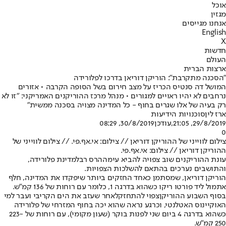
אוכל
מגזין
אנחנו מגייסים
English
X
חדשות
העולם
ארצות הברית
"הסכנה מתקרבת": הוריקן דוריאן בדרכו לפלורידה
המושל דה סנטיס הכריז על מצב חירום בשל הסופה הקרבה • אזורים
נרחבים לא יהיו ראויים למגורים • מנהל מרכז ההוריקנים האמריקני: "זו לא
רק בעיה של אלו שגרים בחוף - כל המדינה מצויה בסכנה ממשית"
ארז לין
סוכנויות הידיעות
29/8/2019, 21:05
,עודכן
30/8/2019, 08:29
0
צילום לווייני של ההוריקן דוריאן // צילום: אי.אף.פי. // צילום לווייני של
ההוריקן דוריאן // צילום: אי.אף.פי.
עונת ההוריקנים שוב צפויה להביא עימה
הרס רב
למדינת פלורידה,
והתושבים נערכים בהתאם להשלכות הצפויות.
הוריקן דוריאן, שמסתמן כאחד החזקים ביותר שיפקדו את המדינה, חלף
אתמול ליד פורטו ריקו כשהוא בדרגה 1, כלומר עם רוחות של 136 קמ"ש.
בסוף השבוע ההוריקן
צפוי להתחזק
לאחר שעזב את הים הקריבי ועבר למי
האוקיינוס האטלנטי, וכרגע נראה שהוא יכה בחוף המזרחי של פלורידה
כשהוא בדרגה 4 ביום שני לפנות בוקר (שעון מקומי), עם רוחות של 223-
250 קמ"ש.