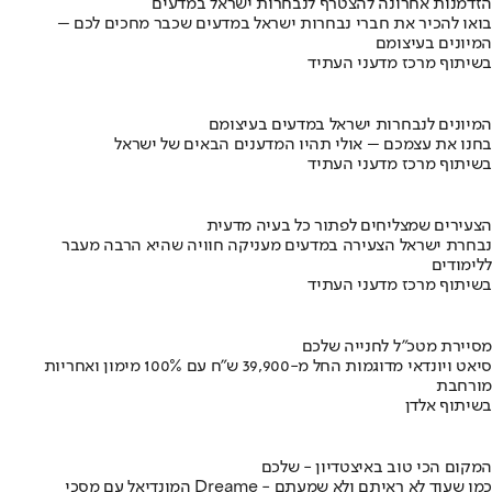
הזדמנות אחרונה להצטרף לנבחרות ישראל במדעים
בואו להכיר את חברי נבחרות ישראל במדעים שכבר מחכים לכם –
המיונים בעיצומם
בשיתוף מרכז מדעני העתיד
המיונים לנבחרות ישראל במדעים בעיצומם
בחנו את עצמכם – אולי תהיו המדענים הבאים של ישראל
בשיתוף מרכז מדעני העתיד
הצעירים שמצליחים לפתור כל בעיה מדעית
נבחרת ישראל הצעירה במדעים מעניקה חוויה שהיא הרבה מעבר
ללימודים
בשיתוף מרכז מדעני העתיד
מסיירת מטכ"ל לחנייה שלכם
סיאט ויונדאי מדוגמות החל מ-39,900 ש״ח עם 100% מימון ואחריות
מורחבת
בשיתוף אלדן
המקום הכי טוב באיצטדיון - שלכם
המונדיאל עם מסכי Dreame - כמו שעוד לא ראיתם ולא שמעתם