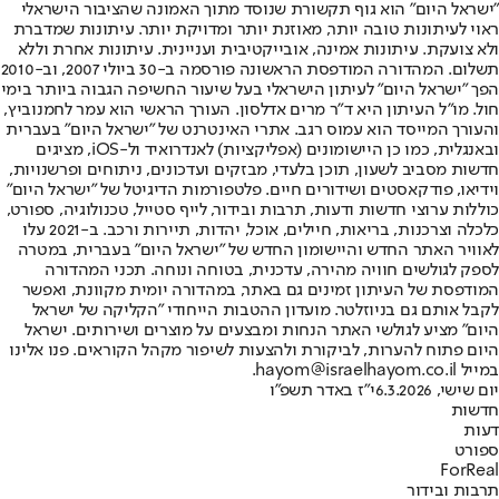
"ישראל היום" הוא גוף תקשורת שנוסד מתוך האמונה שהציבור הישראלי
ראוי לעיתונות טובה יותר, מאוזנת יותר ומדויקת יותר. עיתונות שמדברת
ולא צועקת. עיתונות אמינה, אובייקטיבית ועניינית. עיתונות אחרת וללא
תשלום. המהדורה המודפסת הראשונה פורסמה ב-30 ביולי 2007, וב-2010
הפך "ישראל היום" לעיתון הישראלי בעל שיעור החשיפה הגבוה ביותר בימי
חול. מו"ל העיתון היא ד"ר מרים אדלסון. העורך הראשי הוא עמר לחמנוביץ,
והעורך המייסד הוא עמוס רגב. אתרי האינטרנט של "ישראל היום" בעברית
ובאנגלית, כמו כן היישומונים (אפליקציות) לאנדרואיד ול-iOS, מציגים
חדשות מסביב לשעון, תוכן בלעדי, מבזקים ועדכונים, ניתוחים ופרשנויות,
וידיאו, פודקאסטים ושידורים חיים. פלטפורמות הדיגיטל של "ישראל היום"
כוללות ערוצי חדשות ודעות, תרבות ובידור, לייף סטייל, טכנולוגיה, ספורט,
כלכלה וצרכנות, בריאות, חיילים, אוכל, יהדות, תיירות ורכב. ב-2021 עלו
לאוויר האתר החדש והיישומון החדש של "ישראל היום" בעברית, במטרה
לספק לגולשים חוויה מהירה, עדכנית, בטוחה ונוחה. תכני המהדורה
המודפסת של העיתון זמינים גם באתר, במהדורה יומית מקוונת, ואפשר
לקבל אותם גם בניוזלטר. מועדון ההטבות הייחודי "הקליקה של ישראל
היום" מציע לגולשי האתר הנחות ומבצעים על מוצרים ושירותים. ישראל
היום פתוח להערות, לביקורת ולהצעות לשיפור מקהל הקוראים. פנו אלינו
במייל hayom@israelhayom.co.il.
יום שישי, 6.3.2026
י"ז באדר תשפ"ו
חדשות
דעות
ספורט
ForReal
תרבות ובידור