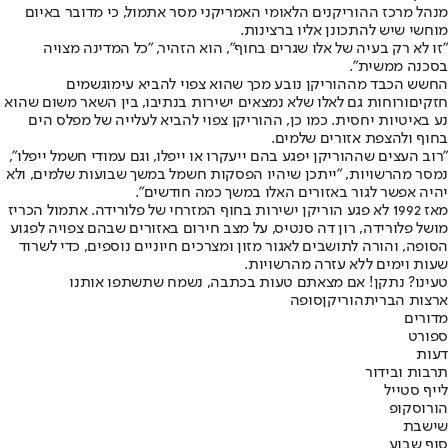
מנהל מרכז ההוריקנים הלאומי האמריקני מסר אתמול, כי מדובר באיום
מוחשי שיש להתכונן אליו ברצינות.
"זו לא רק בעיה של אלו שגרים בחוף", הוא הזהיר, "כל המדינה מצויה
בסכנה ממשית".
החשש הכבד מההוריקן נובע מכך שהוא צפוי להביא עימו
גשמים
חזקים
ורוחות גם לאלו שלא נמצאים ישירות בנתיבו, בין השאר משום שהוא
נע באיטיות יחסית. כמו כן, ההוריקן צפוי להביא לעלייה של מפלס הים
בחוף ולהצפת אזורים שלמים.
"רוב העצים שההוריקן יפגע בהם ייעקרו או ייפלו, וגם עמודי חשמל ייפלו",
נמסר מהרשויות, "ייתכן שיהיו הפסקות חשמל במשך שבועות שלמים, ולא
יהיה אפשר לגור באזורים האלו במשך כמה חודשים".
מאז 1992 לא פגע הוריקן ישירות בחוף המזרחי של פלורידה. אתמול הכריז
מושל פלורידה, רון דה סנטיס, על מצב חירום באזורים שבהם צפויה לפגוע
הסופה, והורה לתושבים לאגור מזון ומצרכים חיוניים נוספים, כדי לשרוד
שעות וימים ללא עזרה מהרשויות.
טעינו? נתקן! אם מצאתם טעות בכתבה, נשמח שתשתפו אותנו
ארצות הברית
הוריקן
סופה
מדורים
ספורט
דעות
תרבות ובידור
לייף סטייל
הורוסקופ
שישבת
סוף שבוע