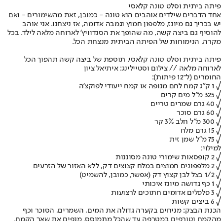
פיתה ביתית וסלט טונה קלאסי
אחד הדברים שילדים אוהבים הוא טונה - כמובן, זאת מהשימורים - ואם
יש בכריך גם מיונז, מלפפון חמוץ וגמבה אדומה, אז ניצחנו. אני אוהב
להוסיף גם ביצה קשה, מה שהופך את הסנדוויץ' לארוחה מלאה לילד. בכל
מקרה, הנימוחות של הפיתה הביתית מנצחת הכל.
פיתה ביתית וסלט טונה קלאסי. תוספת של ביצה קשה תהפוך הכל
לארוחה מלאה // צילום וסטיילינג: איתיאל ציון
החומרים (ל־12 פיתות):
√ 1 ק"ג קמח לחם מנופה או קמח ייעודי לפוקצ'ה
√ 325 מ"ל מים קרים
√ 40 גרם שמרים טריים
√ 60 גרם סוכר
√ 300 מ"ל חלב 3% קר
√ 15 גרם מלח
√ 75 מ"ל שמן זית
למילוי:
√ 2 קופסאות שימורי טונה מסוננות
√ 2 מלפפונים חמוצים במלח קצוצים דק, ללא האזור של הזרעים
√ 1/2 בצל לבן קצוץ דק (אפשר, כמובן, להשמיט)
√ 1 כף גדושה מיונז איכותי
√ 3 פלפלים אדומים חתוכים לרצועות
√ 6 ביצים קשות
הכנת הבצק: מניחים בקערה גדולה את המים, השמרים, הסוכר וכף
מהקמח וטורפים במטרפה עד שהכל מתמוסס. מנפים את שאר הקמח,