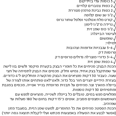
√ 3 כוסות עלי בזיליקום
√ 2 כפות צנוברים קלויים
√ 2 כפות גבינת פרמזן מגוררת
√ 1/2 שן שום קלופה
√ קורט מלח אטלנטי ופלפל שחור גרוס
√ גרידה מ־1/2 לימון
√ 1/2 כוס שמן זית
לעיטור הבייגלה:
√ שומשום
למילוי:
√ 5-6 עגבניות אדומות וצהובות
פרוסות דק
√ 3-4 כדורי מוצרלה גדולים פרוסים דק
√ 4 כפות שמן זית
הכנת הבצק: מניחים את כל חומרי הבצק בקערת מיקסר ולשים בוו לישה
עד שמתקבל בצק אחיד, גמיש וחלק. מכסים את הבצק לתפיחה של חצי
שעה. כעבור 30 דקות מוציאים את הבצק מהקערה ומחלקים ל־4 כדורים.
בעזרת הידיים יוצרים חור בכל כדור, ולאט־לאט פותחים אותו לצורה של
בייגלה מוארך וצר. מניחים על תבנית מרופדת בנייר אפייה, מכסים במגבת
ומתפיחים 30 דקות נוספות.
ממלאים מגש במים, טובלים כל בייגלה לשנייה, מוציאים למגש עם
השומשום ומצפים מסביב. אופים כ־15 דקות בחום של 180 מעלות עד
שמזהיב.
הכנת הפסטו: מניחים את כל החומרים, למעט שמן הזית, במעבד מזון
(אפשר לבצע את הפעולה באמצעות מכתש ועלי לקבלת תוצאה גסה יותר)