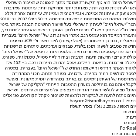
"ישראל היום" הוא גוף תקשורת שנוסד מתוך האמונה שהציבור הישראלי
ראוי לעיתונות טובה יותר, מאוזנת יותר ומדויקת יותר. עיתונות שמדברת
ולא צועקת. עיתונות אמינה, אובייקטיבית ועניינית. עיתונות אחרת וללא
תשלום. המהדורה המודפסת הראשונה פורסמה ב-30 ביולי 2007, וב-2010
הפך "ישראל היום" לעיתון הישראלי בעל שיעור החשיפה הגבוה ביותר בימי
חול. מו"ל העיתון היא ד"ר מרים אדלסון. העורך הראשי הוא עמר לחמנוביץ,
והעורך המייסד הוא עמוס רגב. אתרי האינטרנט של "ישראל היום" בעברית
ובאנגלית, כמו כן היישומונים (אפליקציות) לאנדרואיד ול-iOS, מציגים
חדשות מסביב לשעון, תוכן בלעדי, מבזקים ועדכונים, ניתוחים ופרשנויות,
וידיאו, פודקאסטים ושידורים חיים. פלטפורמות הדיגיטל של "ישראל היום"
כוללות ערוצי חדשות ודעות, תרבות ובידור, לייף סטייל, טכנולוגיה, ספורט,
כלכלה וצרכנות, בריאות, חיילים, אוכל, יהדות, תיירות ורכב. ב-2021 עלו
לאוויר האתר החדש והיישומון החדש של "ישראל היום" בעברית, במטרה
לספק לגולשים חוויה מהירה, עדכנית, בטוחה ונוחה. תכני המהדורה
המודפסת של העיתון זמינים גם באתר, במהדורה יומית מקוונת, ואפשר
לקבל אותם גם בניוזלטר. מועדון ההטבות הייחודי "הקליקה של ישראל
היום" מציע לגולשי האתר הנחות ומבצעים על מוצרים ושירותים. ישראל
היום פתוח להערות, לביקורת ולהצעות לשיפור מקהל הקוראים. פנו אלינו
במייל hayom@israelhayom.co.il.
יום ראשון, 15.3.2026
כ"ו באדר תשפ"ו
חדשות
דעות
ספורט
ForReal
תרבות ובידור