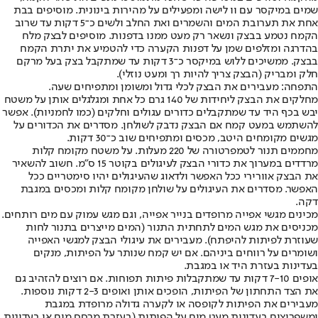
שמים במיקסר עם וו לישה ומפעילים על מהירות בינונית. מוסיפים בבת
אחת את תערובת המים והשמרים ואת החלב ולשים כ־5 דקות עד שרוב
הקמח נטמע בבצק ונשאר רק מעט ממנו בדפנות. מוסיפים לבצק מלח
בהדרגה ומזלפים שמן על דפנות הקערה כדי להטמיע את יתרת הקמח
בבצק. ממשיכים ללוש במיקסר כ־3 דקות עד שמתקבל בצק בעל מרקם
חלק ומבריק (הבצק צריך להיות רך ומעט נוזלי).
התפחה: מעבירים את הבצק לכלי גדול ומשומן ומתפיחים שעה.
מחלקים את הבצק ליחידות של 140 גרם כל אחת ומגלגלים אותן על משטח
יבש בכף היד עד שמתקבלים כדורים עגולים וחלקים (כמו לחמניות). אפשר
להשתמש במעט קמח אם הבצק נדבק לשולחן. מסדרים את הכדורים על
מגשים מקומחים היטב, מכסים ומתפיחים שוב כ־30 דקות.
מחממים תנור לטמפרטורה של 220 מעלות. על משטח מקומח קלות
מרדדים במערוך את כדורי הבצק לעיגולים בקוטר 15 ס"מ. חשוב להשאיר
את הבצק אוורירי ככל האפשר ולדאוג שהעיגולים יהיו סימטריים ככל
האפשר. מסדרים את העיגולים על שולחן מקומח קלות ומכסים במגבת
דקה.
מכינים מגשי אפייה מרופדים בנייר אפייה, וגם מגש עמוק עם מים רותחים.
מכניסים את מגש המים לתחתית התנור (המים מייצרים בתנור לחות
שעוזרת לפיתות להיפתח). מעבירים את עיגולי הבצק למגשי האפייה
ושומרים על רווחים ביניהם. אם יש קמח שנותר על הפיתות, מנקים
בעדינות בעזרת היד או במגבת.
אופים 7-10 דקות עד שמתקבלות פיתות תפוחות. אם רוצים להזהיב גם
את הצד התחתון של הפיתות, הופכים אותן ואופים 2-3 דקות נוספות.
מעבירים את הפיתות לקופסה או לקערה גדולה מרופדת במגבת
ומשפריצים בעדינות מעט מים על הפיתות (בעזרת מרסס מים או בעדינות