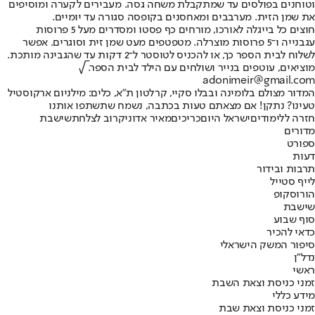
וטוחנים בפולסים עד שמתקבלת משחה גסה. מעבירים לקערה ומוסיפים
את שמן הזית. מערבבים ומאחסנים בקופסה סגורה עד יומיים.
חוצים כל בייגלה לאורכו, מורחים כף פסטו ומסדרים מעל 5 פרוסות
עגבנייה ו־5 פרוסות מוצרלה. מטפטפים מעט שמן זית וסוגרים. אפשר
לשלוח לבית הספר כך, או להכניס לטוסטר ל־2 דקות עד שהגבינה מותכת.
מוציאים, עוטפים בנייר ושולחים עם הילד לבית הספר. √
adonimeir@gmail.com
המדור מצולם בלומינה ובבלו סקיי, קרלטון ת"א, כלים: מילניום ארקוסטיל
טעינו? נתקן! אם מצאתם טעות בכתבה, נשמח שתשתפו אותנו
חזרה ללימודים
ישראל היום
כריכים
מאיר אדוני
קרוב לצלחת
שישבת
מדורים
ספורט
דעות
תרבות ובידור
לייף סטייל
הורוסקופ
שישבת
סוף שבוע
כדאי להכיר
סיפור המשק הישראלי
נדל"ן
ראשי
זמני כניסת וצאת השבת
מידע כללי
זמני כניסת וצאת שבת