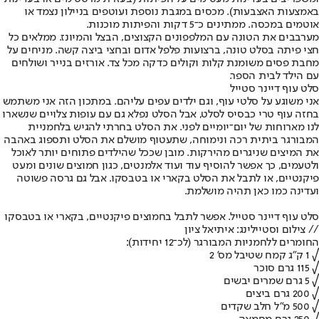
באמצעות האצבעות). מכסים במגבת נוספת ועוטפים בניילון נצמד או
אוטמים במכסה. ממתינים כ־5 דקות והפיתות מוכנות.
מערבבים את הטונה עם המלפפונים הקצוצים, הבצל והמיונז. ממלאים כל
חצי פיתה בסלט טונה, ברצועות פלפל אדום ובחצי ביצה קשה. מניחים על
מחבת פסים משומנת קלות וקולים כדקה מכל צד. אורזים בנייר ושולחים
עם הילד לבית הספר.
סלט עוף דיינר סטייל
אני משוגע על סלטי עוף, וגם ילדים עפים עליהם. במתכון הזה אני משתמש
בחזה עוף טרי כבסיס לסלט, אבל הסלט נפלא גם עם עופות צלויים שנשארו
לנו מארוחות של יום־יומיים לפני. את הסלט בחרתי להגיש בלחמניית
המבורגר ביתית רכה ונימוחה, שתעטוף מושלם את הסלט ותספוג באהבה
את המיצים שניגרים מהירקות. מובן שככל שהילדים פתוחים יותר לאוכל
ולטעמים, כך אפשר להוסיף עוד ועוד אלמנטים, כגון חמוצים שונים ומעט
פיקנטיים, או לתבל את הסלט בקארי או בטבסקו. אבל גם גרסה פשוטה
ועדינה כמו כאן תהיה מושלמת.
סלט עוף דיינר סטייל. אפשר לתבל בחמוצים פיקנטיים, בקארי או בטבסקו
// צילום וסטיילינג: איתיאל ציון
החומרים ללחמניות המבורגר (לכ־12 יחידות):
√ 1 ק"ג קמח שטיבל מס' 2
√ 115 גרם סוכר
√ 5 גרם שמרים יבשים
√ 200 גרם ביצים
√ 500 מ"ל חלב שקדים