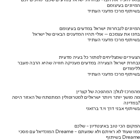
בואו להכיר את חברי נבחרות ישראל במדעים שכבר מחכים לכם –
המיונים בעיצומם
בשיתוף מרכז מדעני העתיד
המיונים לנבחרות ישראל במדעים בעיצומם
בחנו את עצמכם – אולי תהיו המדענים הבאים של ישראל
בשיתוף מרכז מדעני העתיד
הצעירים שמצליחים לפתור כל בעיה מדעית
נבחרת ישראל הצעירה במדעים מעניקה חוויה שהיא הרבה מעבר
ללימודים
בשיתוף מרכז מדעני העתיד
מהמרכז לגולן: המהפכה של קצרין
מה מושך יותר ויותר ישראלים למטרופולין המתפתח של האזור היפה
במדינה?
בשיתוף אבני דרך וי.ד ברזאני
המקום הכי טוב באיצטדיון - שלכם
המונדיאל עם מסכי Dreame - כמו שעוד לא ראיתם ולא שמעתם
בשיתוף Dreame