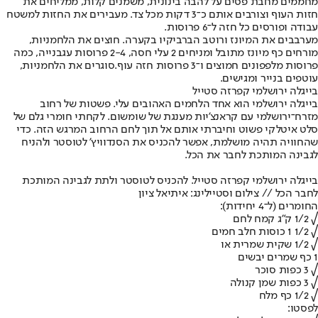
מחממים מחבת פסים על להבה בינונית, משמנים קלות, ממליחים את
חזות העוף וצורבים אותם כ־3 דקות מכל צד. מעבירים את החזות למשטח
עבודה ופורסים כל חזה ל־6 פרוסות.
מערבבים את המיונז ורוטב הברביקיו בקערה. חוצים את הלחמניות,
מורחים כף מיונז מתובל ומניחים 2 עלי חסה, 2-4 פרוסות עגבנייה, כמה
פרוסות מלפפונים חמוצים ו־3 פרוסות חזה עוף.סוגרים את הלחמניות,
עוטפים בנייר ומגישים.
בייגלה ירושלמי קפרזה סטייל
בייגלה ירושלמי הוא אחד הלחמים האהובים עלי. פשטות של רחוב
מזרח־ירושלמי עם קראנצ'יות מענגת של שומשום. לקחתי חומרי גלם של
סלט איטלקי פשוט וחיברתי אותם אל תוך לחם הרחוב המרגש הזה. כדי
שהחוויה תהיה מושלמת, אפשר להכניס את הסנדוויץ' לטוסטר ולהניח
לגבינה המותכת לחבר את הכל.
בייגלה ירושלמי קפרזה סטייל. להכניס לטוסטר ולתת לגבינה המותכת
לחבר הכל // צילום וסטיילינג: איתיאל ציון
החומרים (ל־4 יחידות):
√ 1/2 ק"ג קמח לחם
√ 1/2 1 כוסות חלב חמים
√ 1/2 שקית שמרית או
1 כף שמרים יבשים
√ 3 כפות סוכר
√ 3 כפות שמן קנולה
√ 1/2 כף מלח
לפסטו: