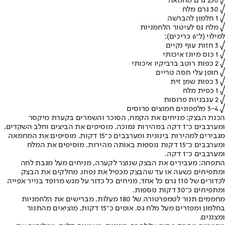
√ 250 גרם מחמאה
√ 30 גרם מלח
√ 1 חלמון להברשה
√ מלח גס לעיטור הלחמניות
למילוי (ל־6 כריכים):
√ 3 חזות עוף נקיים
√ 1 כוס מיונז איכותי
√ 2 כפות רוטב ברביקיו איכותי
√ חופן עלי חסה טריים
√ 3 כפות שמן זית
√ 1 כפית מלח
√ 2 עגבניות פרוסות
√ 3-4 מלפפונים חמוצים פרוסים
הכנת הבצק: מניחים את הקמח, הסוכר והשמרים בקערת מיקסר
ומערבבים כ־1 דקה במהירות נמוכה. מוסיפים את הביצים וחלב השקדים,
מגבירים למהירות בינונית ומערבבים כ־15 דקות. מוסיפים את המחמאה
ומערבבים כ־15 דקות נוספות באותה מהירות. מוסיפים את המלח
ומערבבים כ־1 דקה.
התפחה: מעבירים את הבצק שנוצר לקערה, מניחים מעל מגבת לחה
ומתפיחים כשעה או עד שהבצק מכפיל את נפחו. מחלקים את הבצק
לכדורים של 110 גרם כל אחד, מניחים כל כדור על מגש מרופד בנייר אפייה
ומתפיחים כ־30 דקות נוספות.
מחממים תנור לטמפרטורה של 180 מעלות, מברישים את הלחמניות
בחלמון ומפזרים מעל מלח גס. אופים כ־15 דקות, מוציאים מהתנור
ומצננים.