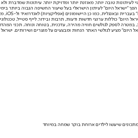
לעיתונות טובה יותר, מאוזנת יותר ומדויקת יותר. עיתונות שמדברת ולא צ
שלום. המהדורה המודפסת הראשונה פורסמה ב-30 ביולי 2007, וב-2010 הפך "ישראל היום" לעיתון הישראלי בעל שי
לחמנוביץ,
ל היום" כוללות ערוצי חדשות ודעות, תרבות ובידור, לייף סטייל, טכנולוגיה
ברית, במטרה לספק לגולשים חוויה מהירה, עדכנית, בטוחה ונוחה. תכני המה
ל היום" מציע לגולשי האתר הנחות ומבצעים על מוצרים ושירותים. ישראל 
תכונים שיעשו לילדים ארוחת בוקר שמחה במיוחד