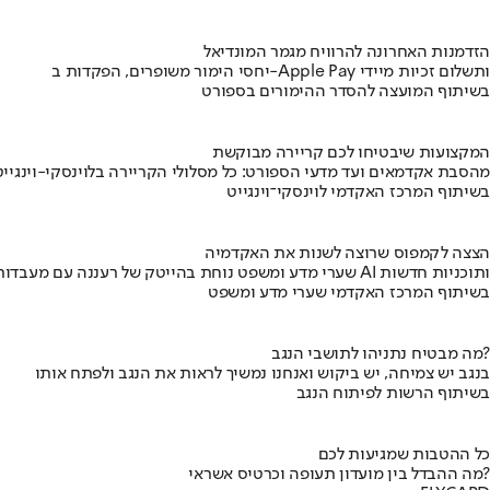
הזדמנות האחרונה להרוויח מגמר המונדיאל
יחסי הימור משופרים, הפקדות ב-Apple Pay ותשלום זכיות מיידי
בשיתוף המועצה להסדר ההימורים בספורט
המקצועות שיבטיחו לכם קריירה מבוקשת
מהסבת אקדמאים ועד מדעי הספורט: כל מסלולי הקריירה בלוינסקי-וינגייט
בשיתוף המרכז האקדמי לוינסקי־וינגייט
הצצה לקמפוס שרוצה לשנות את האקדמיה
שערי מדע ומשפט נוחת בהייטק של רעננה עם מעבדות AI ותוכניות חדשות
בשיתוף המרכז האקדמי שערי מדע ומשפט
מה מבטיח נתניהו לתושבי הנגב?
בנגב יש צמיחה, יש ביקוש ואנחנו נמשיך לראות את הנגב ולפתח אותו
בשיתוף הרשות לפיתוח הנגב
כל ההטבות שמגיעות לכם
מה ההבדל בין מועדון תעופה וכרטיס אשראי?