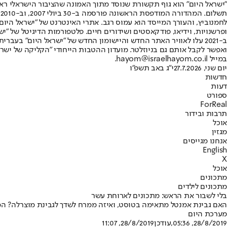
"ישראל היום" הוא גוף תקשורת שנוסד מתוך האמונה שהציבור הישראלי ראוי 
ת
ופרשנויות, וידיאו, פודקאסטים ושידורים חיים. פלטפורמות הדיגיטל של "ישרא
ב-2021 עלו לאוויר האתר החדש והיישומון החדש של "ישראל היום" בע
ואפשר לקבל אותם גם בניוזלטר. מועדון ההטבות הייחודי "הקליקה של ישרא
במייל hayom@israelhayom.co.il.
יום שני, 27.7.2026
י"ג באב תשפ"ו
חדשות
דעות
ספורט
ForReal
תרבות ובידור
אוכל
מגזין
אנחנו מגייסים
English
X
אוכל
מתכונים
מתכונים לילדים
בלי לשבור את הראש: מתכונים לארוחת עשר
האם גבינת אמנטל מתאימה בטוסט, ואיזה ממרח לשדך לגבינת מוצרלה? המ
מערכת היום
28/8/2019, 05:36
,עודכן
28/8/2019, 11:07