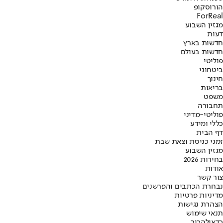
הורוסקופ
ForReal
מגזין השבוע
דעות
חדשות בארץ
חדשות בעולם
פוליטי
ביטחוני
חינוך
בריאות
משפט
תחבורה
פוליטי-מדיני
כללי ומידע
דף הבית
זמני כניסת וצאת שבת
מגזין השבוע
בחירות 2026
אודות
צור קשר
נבחרת הכתבים והפרשנים
מדיניות פרטיות
הצהרת נגישות
תנאי שימוש
כדאי
להכיר