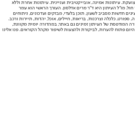
ועקת. עיתונות אמינה, אובייקטיבית ועניינית. עיתונות אחרת וללא
עור החשיפה הגבוה ביותר בימי חול. מו"ל העיתון היא ד"ר מרים אדלסון. העורך הראשי הוא עמר
 והעורך המייסד הוא עמוס רגב. אתרי האינטרנט של "ישראל היום" בעברית ובאנגלית, כמו כן היישומונים (אפליקציות) לאנדרואיד ול-iOS, מציגים חדשות מסביב לשעון, תוכן בלעדי, מבזקים ועדכונים, ניתוחים
, ספורט, כלכלה וצרכנות, בריאות, חיילים, אוכל, יהדות, תיירות ורכב.
דורה המודפסת של העיתון זמינים גם באתר, במהדורה יומית מקוונת,
היום פתוח להערות, לביקורת ולהצעות לשיפור מקהל הקוראים. פנו אלינו