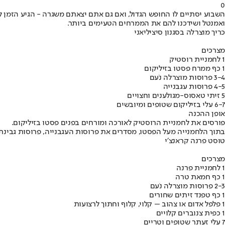
0
השבוע יסתיים לו החופש הגדול, ואם גם אתם יצאתם משגרה - הגיע הזמן ל
ואמנטל ושידכנו להם את הממרחים הטעימים ביותר.
כריך מוצרלה בסגנון סיציליאני
מצרכים
1 לחמניית רוסטיק
1 כף ממרח פסטו בזיליקום
3-4 פרוסות מוצרלה נֹעם
4-5 פרוסות עגבנייה
5 זיתי טאסוס-מגולענים וחצויים
6-7 עלי בזיליקום שטופים ומיובשים
אופן ההכנה
פורסים את לחמניית הרוסטיק לאורכה ומורחים בפנים פסטו בזיליקום.
בתוך הלחמנייה מעל הפסטו, מסדרים את פרוסות העגבנייה, פרוסות גבינת 
טוסט פרנה קראנצ׳י
מצרכים
1 לחמניית פרנה
1 כף חמאת טרה
2-3 פרוסות מוצרלה נֹעם
1 כף טפנד זיתים שחורים
1 פלפל אדום או צהוב – קלוי, קלוף וחתוך לרצועות
1 כפית צנוברים קלויים
7 עלי זעתר שטופים וטריים