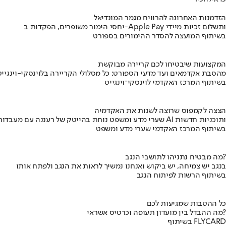
הזדמנות האחרונה להרוויח מגמר המונדיאל
יחסי הימור משופרים, הפקדות ב-Apple Pay ותשלום זכיות מיידי
בשיתוף המועצה להסדר ההימורים בספורט
המקצועות שיבטיחו לכם קריירה מבוקשת
מהסבת אקדמאים ועד מדעי הספורט: כל מסלולי הקריירה בלוינסקי-וינגייט
בשיתוף המרכז האקדמי לוינסקי־וינגייט
הצצה לקמפוס שרוצה לשנות את האקדמיה
שערי מדע ומשפט נוחת בהייטק של רעננה עם מעבדות AI ותוכניות חדשות
בשיתוף המרכז האקדמי שערי מדע ומשפט
מה מבטיח נתניהו לתושבי הנגב?
בנגב יש צמיחה, יש ביקוש ואנחנו נמשיך לראות את הנגב ולפתח אותו
בשיתוף הרשות לפיתוח הנגב
כל ההטבות שמגיעות לכם
מה ההבדל בין מועדון תעופה וכרטיס אשראי?
בשיתוף FLYCARD