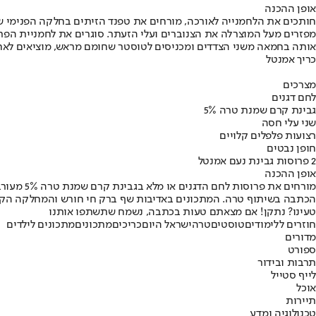
אופן ההכנה
חותכים את הלחמנייה לאורכה, מורחים את טפנד הזיתים בחלקה הפנימי ש
מפזרים מעל המוצרלה את הצנוברים ועלי הזעתר. סוגרים את לחמניית הפר
אותה בחמאה משני הצדדים ומכניסים לטוסטר שחומם מראש, מוציאים לאח
כריך אמנטל
מצרכים
לחם דגנים
גבינת קרם שמנת טרה 5%
שני עלי חסה
רצועות פלפלים קלויים
חופן נבטים
2 פרוסות גבינת נעם אמנטל
אופן ההכנה
מורחים את פרוסות לחם הדגנים או מלא בגבינת קרם שמנת טרה 5% מעורבבת עם עירית קצוצה. מוסיפים את עלי החסה, רצועות פלפלים קלויים, חופן נבטי אלפלפא ושתי פרוסות גבינת אמנטל נעם. בתאבון!
הכתבה בשיתוף טרה. המתכונים באדיבות שף ברק חי חורש והמחלקה הקו
טעינו? נתקן! אם מצאתם טעות בכתבה, נשמח שתשתפו אותנו
חוזרים ללימודים
טוסטים
טרה
ישראל היום
כריכים
מתכונים
מתכונים לילדים
מדורים
ספורט
תרבות ובידור
לייף סטייל
אוכל
תיירות
טכנולוגיה ומדע