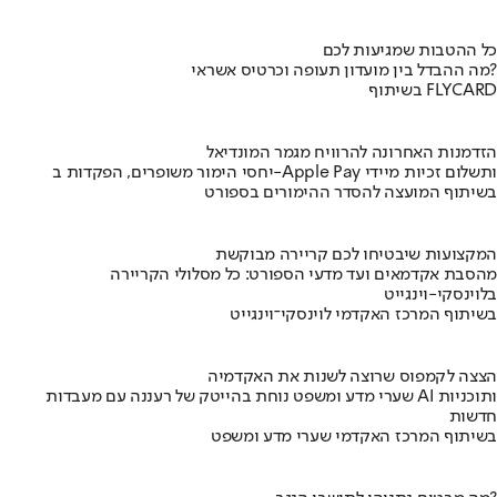
כל ההטבות שמגיעות לכם
מה ההבדל בין מועדון תעופה וכרטיס אשראי?
בשיתוף FLYCARD
הזדמנות האחרונה להרוויח מגמר המונדיאל
יחסי הימור משופרים, הפקדות ב-Apple Pay ותשלום זכיות מיידי
בשיתוף המועצה להסדר ההימורים בספורט
המקצועות שיבטיחו לכם קריירה מבוקשת
מהסבת אקדמאים ועד מדעי הספורט: כל מסלולי הקריירה
בלוינסקי-וינגייט
בשיתוף המרכז האקדמי לוינסקי־וינגייט
הצצה לקמפוס שרוצה לשנות את האקדמיה
שערי מדע ומשפט נוחת בהייטק של רעננה עם מעבדות AI ותוכניות
חדשות
בשיתוף המרכז האקדמי שערי מדע ומשפט