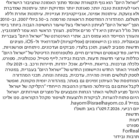
"ישראל היום" הוא גוף תקשורת שנוסד מתוך האמונה שהציבור הישראלי
ראוי לעיתונות טובה יותר, מאוזנת יותר ומדויקת יותר. עיתונות שמדברת
ולא צועקת. עיתונות אמינה, אובייקטיבית ועניינית. עיתונות אחרת וללא
תשלום. המהדורה המודפסת הראשונה פורסמה ב-30 ביולי 2007, וב-2010
הפך "ישראל היום" לעיתון הישראלי בעל שיעור החשיפה הגבוה ביותר בימי
חול. מו"ל העיתון היא ד"ר מרים אדלסון. העורך הראשי הוא עמר לחמנוביץ,
והעורך המייסד הוא עמוס רגב. אתרי האינטרנט של "ישראל היום" בעברית
ובאנגלית, כמו כן היישומונים (אפליקציות) לאנדרואיד ול-iOS, מציגים
חדשות מסביב לשעון, תוכן בלעדי, מבזקים ועדכונים, ניתוחים ופרשנויות,
וידיאו, פודקאסטים ושידורים חיים. פלטפורמות הדיגיטל של "ישראל היום"
כוללות ערוצי חדשות ודעות, תרבות ובידור, לייף סטייל, טכנולוגיה, ספורט,
כלכלה וצרכנות, בריאות, חיילים, אוכל, יהדות, תיירות ורכב. ב-2021 עלו
לאוויר האתר החדש והיישומון החדש של "ישראל היום" בעברית, במטרה
לספק לגולשים חוויה מהירה, עדכנית, בטוחה ונוחה. תכני המהדורה
המודפסת של העיתון זמינים גם באתר, במהדורה יומית מקוונת, ואפשר
לקבל אותם גם בניוזלטר. מועדון ההטבות הייחודי "הקליקה של ישראל
היום" מציע לגולשי האתר הנחות ומבצעים על מוצרים ושירותים. ישראל
היום פתוח להערות, לביקורת ולהצעות לשיפור מקהל הקוראים. פנו אלינו
במייל hayom@israelhayom.co.il.
יום רביעי, 29.7.2026
ט"ו באב תשפ"ו
חדשות
דעות
ספורט
ForReal
תרבות ובידור