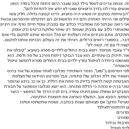
זה. אנחנו צריכים לטפל בילד קטן שעבר היום ניתוח והכל בסדר. המון
אנשים עזרו לנו בדרך ורופאים שאני לא יודע איך להודות להם".
"הבטיחות במקום זה פשוט היה מזעזע. היינו קבוצה גדולה. חלק עשו
פילים אני הייתי האחרון והם היו הראשונים. הם התקדמו ומהסרטון עכשיו
אני רואה שבתוך מה שמתברר ככלוב עם במבוק עומד חיית טרף. אין היגיון
שמאחורי כלוב עם במבוק שעומד רק שומר שלוקח כרטיס ורק אומק
תתקדם. אתם מבינים איזה רשלנות יש פה? הכניסו אותנו למקום בלי שום
דבר... בספארי רואים ברזלים. ראיתי את זה בעולם. הכניסו אותנו למקום..
קשה לי עם זה. קשה לנו".
ד"ר עאבד מוחמד, רופא בבית החולים לילדים ספרא בשיבא: "קיבלנו את
אור, תינוק בן שנתיים. הוא עבר הבוקר ניתוח מורכב של פה ולסת. הוא
מאושפז ביחידה לטיפול נמרץ ילדים בבית החולים ספרא להמשך טיפול
והשגחה".
לפי הפרסום ב"סאן", הנמר השתחרר מכלובו לאחר שסבא של אור ברנס
השאיר את דלת הכלוב שלו פתוחה, אבל מסרטון הווידאו של מצלמת
האבטחה קשה לראות בדיוק מי פתח את הדלת. כך או כך, ברגע שהנמר
טוני בן ה-6 מזהה כי הדלת פתוחה, הוא יוצא מכלובו ומסתער על חבורת
המבקרים שמולו, שמבחינתו עמדה בינו לבין הדרך אל החופש - היער
הסמוך. הסבא אגב, התעלף כשראה את תוצאות התקיפה.
טעינו? נתקן! אם מצאתם טעות בכתבה, נשמח שתשתפו אותנו
גן חיות
נמר
תאילנד
מדורים
ספורט
תרבות ובידור
לייף סטייל