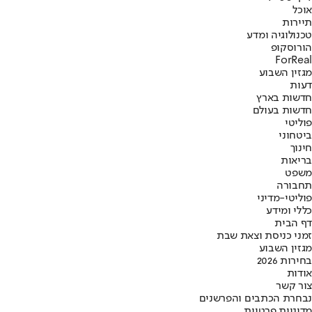
אוכל
תיירות
טכנולוגיה ומדע
הורוסקופ
ForReal
מגזין השבוע
דעות
חדשות בארץ
חדשות בעולם
פוליטי
ביטחוני
חינוך
בריאות
משפט
תחבורה
פוליטי-מדיני
כללי ומידע
דף הבית
זמני כניסת וצאת שבת
מגזין השבוע
בחירות 2026
אודות
צור קשר
נבחרת הכתבים והפרשנים
מדיניות פרטיות