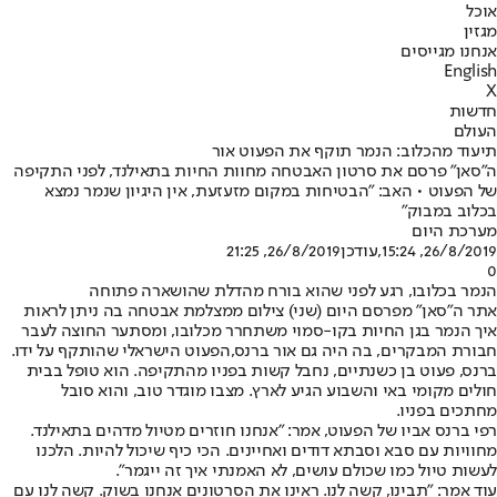
אוכל
מגזין
אנחנו מגייסים
English
X
חדשות
העולם
תיעוד מהכלוב: הנמר תוקף את הפעוט אור
ה"סאן" פרסם את סרטון האבטחה מחוות החיות בתאילנד, לפני התקיפה
של הפעוט • האב: "הבטיחות במקום מזעזעת, אין היגיון שנמר נמצא
בכלוב במבוק"
מערכת היום
26/8/2019, 15:24
,עודכן
26/8/2019, 21:25
0
הנמר בכלובו, רגע לפני שהוא בורח מהדלת שהושארה פתוחה
אתר ה"סאן" מפרסם היום (שני) צילום ממצלמת אבטחה בה ניתן לראות
איך הנמר בגן החיות בקו-סמוי משתחרר מכלובו, ומסתער החוצה לעבר
חבורת המבקרים, בה היה גם אור ברנס,
הפעוט הישראלי שהותקף על ידו
.
ברנס, פעוט בן כשנתיים, נחבל קשות בפניו מהתקיפה. הוא טופל בבית
חולים מקומי באי והשבוע הגיע לארץ. מצבו מוגדר טוב, והוא סובל
מחתכים בפניו.
רפי ברנס אביו של הפעוט, אמר: "אנחנו חוזרים מטיול מדהים בתאילנד.
מחוויות עם סבא וסבתא דודים ואחיינים. הכי כיף שיכול להיות. הלכנו
לעשות טיול כמו שכולם עושים, לא האמנתי איך זה ייגמר".
עוד אמר: "תבינו, קשה לנו. ראינו את הסרטונים אנחנו בשוק. קשה לנו עם