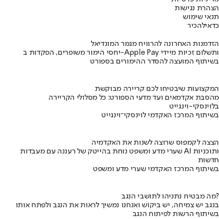
הצהרת נגישות
תנאי שימוש
כדאי
להכיר
הזדמנות האחרונה להרוויח מגמר המונדיאל
יחסי הימור משופרים, הפקדות ב-Apple Pay ותשלום זכיות מיידי
בשיתוף המועצה להסדר ההימורים בספורט
המקצועות שיבטיחו לכם קריירה מבוקשת
מהסבת אקדמאים ועד מדעי הספורט: כל מסלולי הקריירה
בלוינסקי-וינגייט
בשיתוף המרכז האקדמי לוינסקי־וינגייט
הצצה לקמפוס שרוצה לשנות את האקדמיה
שערי מדע ומשפט נוחת בהייטק של רעננה עם מעבדות AI ותוכניות
חדשות
בשיתוף המרכז האקדמי שערי מדע ומשפט
מה מבטיח נתניהו לתושבי הנגב?
בנגב יש צמיחה, יש ביקוש ואנחנו נמשיך לראות את הנגב ולפתח אותו
בשיתוף הרשות לפיתוח הנגב