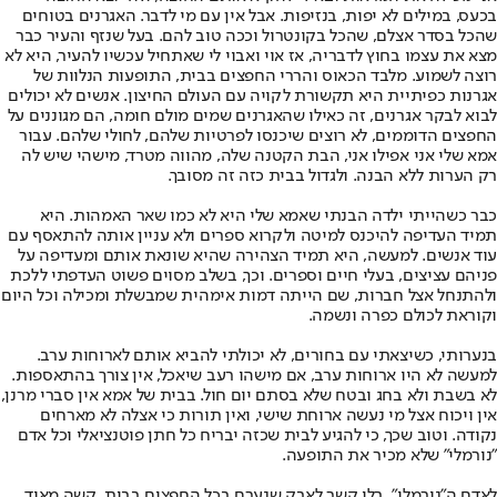
בכעס, במילים לא יפות, בנזיפות. אבל אין עם מי לדבר. האגרנים בטוחים
שהכל בסדר אצלם, שהכל בקונטרול וככה טוב להם. בעל שנזף והעיר כבר
מצא את עצמו בחוץ לדבריה, אז אוי ואבוי לי שאתחיל עכשיו להעיר, היא לא
רוצה לשמוע. מלבד הכאוס והררי החפצים בבית, התופעות הנלוות של
אגרנות כפיתיית היא תקשורת לקויה עם העולם החיצון. אנשים לא יכולים
לבוא לבקר אגרנים, זה כאילו שהאגרנים שמים מולם חומה, הם מגוננים על
החפצים הדוממים, לא רוצים שיכנסו לפרטיות שלהם, לחולי שלהם. עבור
אמא שלי אני אפילו אני, הבת הקטנה שלה, מהווה מטרד, מישהי שיש לה
רק הערות ללא הבנה. ולגדול בבית כזה זה מסובך.
כבר כשהייתי ילדה הבנתי שאמא שלי היא לא כמו שאר האמהות. היא
תמיד העדיפה להיכנס למיטה ולקרוא ספרים ולא עניין אותה להתאסף עם
עוד אנשים. למעשה, היא תמיד הצהירה שהיא שונאת אותם ומעדיפה על
פניהם עציצים, בעלי חיים וספרים. וכך, בשלב מסוים פשוט העדפתי ללכת
ולהתנחל אצל חברות, שם הייתה דמות אימהית שמבשלת ומכילה וכל היום
וקוראת לכולם כפרה ונשמה.
בנערותי, כשיצאתי עם בחורים, לא יכולתי להביא אותם לארוחות ערב.
למעשה לא היו ארוחות ערב, אם מישהו רעב שיאכל, אין צורך בהתאספות.
לא בשבת ולא בחג ובטח שלא בסתם יום חול. בבית של אמא אין סברי מרנן,
אין ויכוח אצל מי נעשה ארוחת שישי, ואין תורות כי אצלה לא מארחים
נקודה. וטוב שכך, כי להגיע לבית שכזה יבריח כל חתן פוטנציאלי וכל אדם
"נורמלי" שלא מכיר את התופעה.
לאדם ה"נורמלי", בלי קשר לאבק שנערם בכל החפצים בבית, קשה מאוד