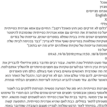
אוכל
מגזין
אנחנו מגייסים
English
X
כללי
"כלום לא זורקים כאן חוץ מאוכל רקוב": החיים עם אמא אגרנית כפייתית
יעל פז מתארת את החיים עם אמא אגרנית כפייתית שמסרבת להיפטר
מחפצים ישנים וחיה בבית שמלא בספרים ישנים, ערימות של בגדים
ושקיות שמלאות בפריטים שאף אחד לא צריך: "כבר בכניסה לבית שלה
מונחות ערימות של שקיות שאלוהים יודע מה יש בתוכן"
יעל פז
18/8/2019, 11:30
,עודכן
19/8/2019, 09:45
0
עוד מעט תתחיל שנה חדשה. עבור רבים מדובר בזמן אידיאלי להבריק את
הבית ובין היתר גם לערום שקיות עם חפצים מיותרים ולהשליך אותם לפח.
זה מה שמרבית האנשים עושים בארץ ואף בעולם. כולם חוץ מאגרנים
כפייתיים, להם סדר עולם אחר. הם לא זורקים דבר, והזבל של האחר הוא
האוצר שלהם. עוד משהו להביא הביתה לערימת החפצים הבלתי נגמרת.
אגרנות כפייתית היא סוג של הפרעה נפשית הגורמת ללוקים בה לאגור
ולאסוף באופן אובססיבי חפצים ופריטים שונים שלרוב הם חסרי כל שימוש
או ערך ממשי. ביקור בבית של אגרן כפייתי הוא לפעמים קשה מנשוא. יותר
משניתן לתאר במילים. כבת לאם שהיא אגרנית כפייתית, התופעה קשה
להכלה. במיוחד לאור הרגש שנלווה לעניין מעצם העובדה שמדובר באמי.