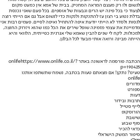
לנשום ולו רק מעצם המראה המחניק. בבית של אמא אין כמעט מקום
לצעוד כי בכל פינה יש הרים וגבעות של אוספים. בכל פעם שאני נכנסת
בדלת נטוע בי רצון עז להתנקות ולנקות כדי לנשום אבל גם אם הייתי רוצה
לנסות ולסדר לא הייתי יודעת איפה להתחיל ואיפה לסיים. פעמים רבות אני
מדמיינת את עצמי מזמינה שופל שירים את הכל כמו שהוא ויזרוק החוצה,
למכולות. לקח לי שנים להבין שאמא שלי אגרנית כפייתית, הלוואי והיא
הייתה מבינה ורואה אותי מבעד לכל הבלגן.
הכתבה פורסמה לראשונה באתר onlife
https://www.onlife.co.il/?
p=190425
טעינו? נתקן! אם מצאתם טעות בכתבה, נשמח שתשתפו אותנו
onlife
מדורים
ספורט
דעות
תרבות ובידור
לייף סטייל
הורוסקופ
שישבת
סוף שבוע
כדאי להכיר
סיפור המשק הישראלי