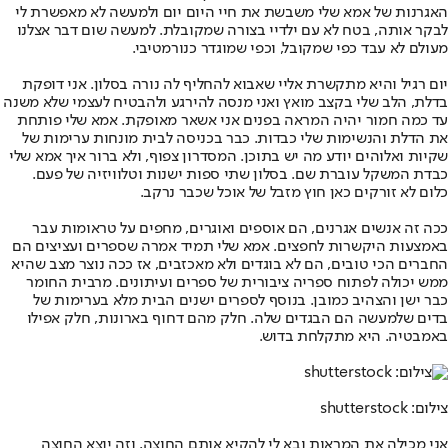
האגרנות של אמא שלי משבשת את חיי היום יום ולמעשה לא מאפשרת לי
לבקר אותה, בטח לא עם ילדיי בצורה שמקובלת. למעשה שום דבר אצלנו
מעולם לא עבד כפי שמקובל, וכפי שמוגדר כנורמטיבי.
יום רגיל והיא מתקשרת אליי שאבוא להחליף לה נורה בסלון. אני דופקת
בדלת, הלב שלי בקצב מואץ ואני מנסה להירגע ולהבטיח לעצמי שלא משנה
עד כמה חמור יהיה המראה בפנים אני אשאר מאופקת. אמא שלי פותחת
את הדלת והנשימות שלי כבדות. כבר בכניסה לבית מונחות ערימות של
שקיות ואלוהים יודע מה יש בתוכן. המסדרון צפוף, ולא ברור איך אמא שלי
כבדת המשקל עוברת שם. בסלון שתי ספות ישנות וטלוויזיה של פעם.
כלום לא זורקים כאן חוץ מזבל של אוכל שכבר נרקב.
ככה זה אנשים אגרנים, הם אוספים ואוגרים, מחפים על טראומות עבר
באמצעות היקשרות לחפצים. אמא שלי תמיד אמרה שספרים ועציצים הם
החברים הכי טובים, הם לא בוגדים ולא מאכזבים, אז ככה נוצר מצב שהיא
ממש יכולה לפתוח ספריה ציבורית של ספרים ועיתונים. מרבית החומר
כבר ישן והצהיב כמובן. בנוסף לספרים ישנים הבית מלא בערימות של
בדים שלמעשה הם הבגדים שלה. חלק מהם דחוף בארונות, חלק אפילו
באמבטיה. היא מתקלחת בדוש.
צילום: shutterstock
אני מכילה את המראות ובא לי להקיא אותם החוצה, וזה יוצא החוצה