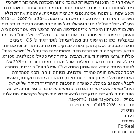
"ישראל היום" הוא גוף תקשורת שנוסד מתוך האמונה שהציבור הישראלי
ראוי לעיתונות טובה יותר, מאוזנת יותר ומדויקת יותר. עיתונות שמדברת
ולא צועקת. עיתונות אמינה, אובייקטיבית ועניינית. עיתונות אחרת וללא
תשלום. המהדורה המודפסת הראשונה פורסמה ב-30 ביולי 2007, וב-2010
הפך "ישראל היום" לעיתון הישראלי בעל שיעור החשיפה הגבוה ביותר בימי
חול. מו"ל העיתון היא ד"ר מרים אדלסון. העורך הראשי הוא עמר לחמנוביץ,
והעורך המייסד הוא עמוס רגב. אתרי האינטרנט של "ישראל היום" בעברית
ובאנגלית, כמו כן היישומונים (אפליקציות) לאנדרואיד ול-iOS, מציגים
חדשות מסביב לשעון, תוכן בלעדי, מבזקים ועדכונים, ניתוחים ופרשנויות,
וידיאו, פודקאסטים ושידורים חיים. פלטפורמות הדיגיטל של "ישראל היום"
כוללות ערוצי חדשות ודעות, תרבות ובידור, לייף סטייל, טכנולוגיה, ספורט,
כלכלה וצרכנות, בריאות, חיילים, אוכל, יהדות, תיירות ורכב. ב-2021 עלו
לאוויר האתר החדש והיישומון החדש של "ישראל היום" בעברית, במטרה
לספק לגולשים חוויה מהירה, עדכנית, בטוחה ונוחה. תכני המהדורה
המודפסת של העיתון זמינים גם באתר, במהדורה יומית מקוונת, ואפשר
לקבל אותם גם בניוזלטר. מועדון ההטבות הייחודי "הקליקה של ישראל
היום" מציע לגולשי האתר הנחות ומבצעים על מוצרים ושירותים. ישראל
היום פתוח להערות, לביקורת ולהצעות לשיפור מקהל הקוראים. פנו אלינו
במייל hayom@israelhayom.co.il.
יום רביעי, 11.3.2026
כ"ב באדר תשפ"ו
חדשות
דעות
ספורט
ForReal
תרבות ובידור