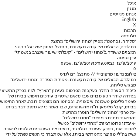
אוכל
מגזין
אנחנו מגייסים
English
X
תרבות
טלוויזיה
"סליחה, נסחפנו": מפיק "מחוז ירושלים" מתנצל
רם לנדס, הבעלים של קודה תקשורת, התנצל באופן אישי על הקטע
המבוים ששודר ב"מחוז ירושלים" • "קיבלתי שיעור שנצרב בנשמתי"
ערן סויסה
12/8/2019, 09:23
,עודכן
12/8/2019, 09:36
0
צילום: גדעון מרקוביץ' // מתנצל. רם לנדס
רם לנדס, הבעלים של קודה תקשורת, מפיקת הסדרה "מחוז ירושלים",
מבקש סליחה.
כזכור, הסערה החלה בעקבות הפרסום בעיתון "הארץ", לפיו בפרק התשיעי
בסדרה שודר קטע מבוים שבו נראים שוטרים עורכים חיפוש בביתו של
סאמר סלימאן משכונת עיסאוויה, ובסיומו הם מוצאים רובה. לאחר החיפוש
בביתו, קיבל סלימאן דו"ח מהשוטרים, שבו נאמר כי לא נתפס דבר בביתו.
•
כל פרקי "מחוז ירושלים" הוסרו מהרשת
•
התאגיד מתנתק מיוצרי "מחוז ירושלים"
•
איבדנו פרופורציות: "מחוז ירושלים" כמשל
למרות זאת, בפרק ששודר בטלויזיה, רואים את השוטרים שולפים לכאורה
נשק צה"לי מקוצר מהמרתף בביתו. אלא שמתברר כי הנשק נשתל על ידי