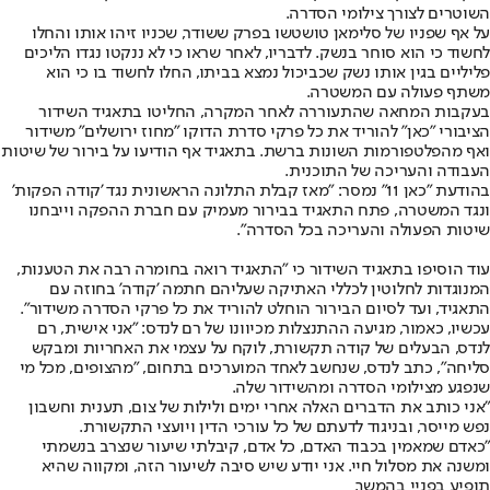
השוטרים לצורך צילומי הסדרה.
על אף שפניו של סלימאן טושטשו בפרק ששודר, שכניו זיהו אותו והחלו
לחשוד כי הוא סוחר בנשק. לדבריו, לאחר שראו כי לא ננקטו נגדו הליכים
פליליים בגין אותו נשק שכביכול נמצא בביתו, החלו לחשוד בו כי הוא
משתף פעולה עם המשטרה.
בעקבות המחאה שהתעוררה לאחר המקרה, החליטו בתאגיד השידור
הציבורי "כאן" להוריד את כל פרקי סדרת הדוקו "מחוז ירושלים" משידור
ואף מהפלטפורמות השונות ברשת. בתאגיד אף הודיעו על בירור של שיטות
העבודה והעריכה של התוכנית.
בהודעת "כאן 11" נמסר: "מאז קבלת התלונה הראשונית נגד 'קודה הפקות'
ונגד המשטרה, פתח התאגיד בבירור מעמיק עם חברת ההפקה וייבחנו
שיטות הפעולה והעריכה בכל הסדרה".
עוד הוסיפו בתאגיד השידור כי "התאגיד רואה בחומרה רבה את הטענות,
המנוגדות לחלוטין לכללי האתיקה שעליהם חתמה 'קודה' בחוזה עם
התאגיד, ועד לסיום הבירור הוחלט להוריד את כל פרקי הסדרה משידור".
עכשיו, כאמור, מגיעה ההתנצלות מכיוונו של רם לנדס: ״אני אישית, רם
לנדס, הבעלים של קודה תקשורת, לוקח על עצמי את האחריות ומבקש
סליחה״, כתב לנדס, שנחשב לאחד המוערכים בתחום, ״מהצופים, מכל מי
שנפגע מצילומי הסדרה ומהשידור שלה.
"אני כותב את הדברים האלה אחרי ימים ולילות של צום, תענית וחשבון
נפש מייסר, ובניגוד לדעתם של כל עורכי הדין ויועצי התקשורת.
"כאדם שמאמין בכבוד האדם, כל אדם, קיבלתי שיעור שנצרב בנשמתי
ומשנה את מסלול חיי. אני יודע שיש סיבה לשיעור הזה, ומקווה שהיא
תופיע בפניי בהמשך.