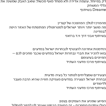
דק במיוחד, עוצמה אדירה ולא מפחד מאף מכשול: שואב האבק שמשנה את
כללי המשחק
בשיתוף Dreame
מהמרכז לגולן: המהפכה של קצרין
מה מושך יותר ויותר ישראלים למטרופולין המתפתח של האזור היפה
במדינה?
בשיתוף אבני דרך וי.ד ברזאני
הזדמנות אחרונה להצטרף לנבחרות ישראל במדעים
בואו להכיר את חברי נבחרות ישראל במדעים שכבר מחכים לכם –
המיונים בעיצומם
בשיתוף מרכז מדעני העתיד
הצעירים שמצליחים לפתור כל בעיה מדעית
נבחרת ישראל הצעירה במדעים מעניקה חוויה שהיא הרבה מעבר
ללימודים
בשיתוף מרכז מדעני העתיד
הסיוע שמניע את העסקים בצפון
בעלי עסקים מספרים - זה המענק הכספי שעוזר לנו לחזור למסלול