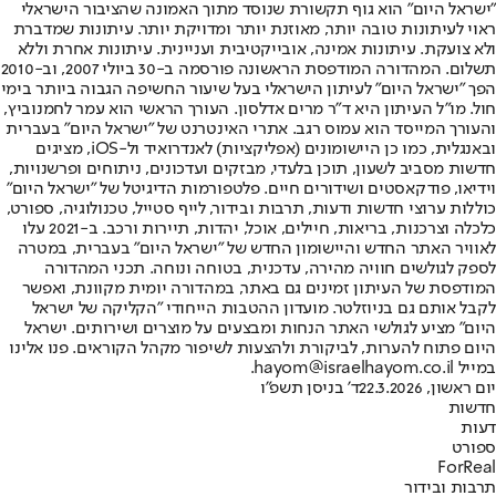
"ישראל היום" הוא גוף תקשורת שנוסד מתוך האמונה שהציבור הישראלי
ראוי לעיתונות טובה יותר, מאוזנת יותר ומדויקת יותר. עיתונות שמדברת
ולא צועקת. עיתונות אמינה, אובייקטיבית ועניינית. עיתונות אחרת וללא
תשלום. המהדורה המודפסת הראשונה פורסמה ב-30 ביולי 2007, וב-2010
הפך "ישראל היום" לעיתון הישראלי בעל שיעור החשיפה הגבוה ביותר בימי
חול. מו"ל העיתון היא ד"ר מרים אדלסון. העורך הראשי הוא עמר לחמנוביץ,
והעורך המייסד הוא עמוס רגב. אתרי האינטרנט של "ישראל היום" בעברית
ובאנגלית, כמו כן היישומונים (אפליקציות) לאנדרואיד ול-iOS, מציגים
חדשות מסביב לשעון, תוכן בלעדי, מבזקים ועדכונים, ניתוחים ופרשנויות,
וידיאו, פודקאסטים ושידורים חיים. פלטפורמות הדיגיטל של "ישראל היום"
כוללות ערוצי חדשות ודעות, תרבות ובידור, לייף סטייל, טכנולוגיה, ספורט,
כלכלה וצרכנות, בריאות, חיילים, אוכל, יהדות, תיירות ורכב. ב-2021 עלו
לאוויר האתר החדש והיישומון החדש של "ישראל היום" בעברית, במטרה
לספק לגולשים חוויה מהירה, עדכנית, בטוחה ונוחה. תכני המהדורה
המודפסת של העיתון זמינים גם באתר, במהדורה יומית מקוונת, ואפשר
לקבל אותם גם בניוזלטר. מועדון ההטבות הייחודי "הקליקה של ישראל
היום" מציע לגולשי האתר הנחות ומבצעים על מוצרים ושירותים. ישראל
היום פתוח להערות, לביקורת ולהצעות לשיפור מקהל הקוראים. פנו אלינו
במייל hayom@israelhayom.co.il.
יום ראשון, 22.3.2026
ד' בניסן תשפ"ו
חדשות
דעות
ספורט
ForReal
תרבות ובידור