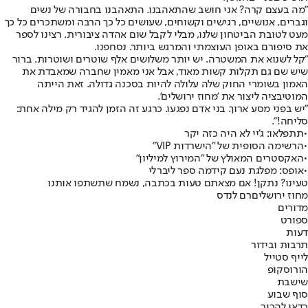
"מה בעצם קרה? אני חושב שהתאהבנו. התאהבנו בחבורה של נשים
וגברים, אנושיים, רגישים וקשוחים, שעושים כל כך הרבה ומשתכרים כל כך
מעט לטובת הביטחון שלנו, מבלי לקבל שום אהדה ציבורית. רצינו לספר
את סיפורם באופן העוצמתי והמרגש ביותר. נסחפנו.
"קל לשנוא את המשטרה. יש יותר משלושים אלף שוטרים ושוטרות. ברור
שיש שם גם תקלות קשות מאוד, אבל אני מאמין שחברה שמאבדת את
האמון בשומרי החוק שלה עלולה להיות בסכנה גדולה. זאת הייתה
המוטיבציה ליצור את 'מחוז ירושלים'.
"יש בפני מסע ארוך. בני אדם נפגעו. כרגע זה הזמן להגיד רק מילה אחת:
סליחה!״.
•
תתפלאו: ג'יי לא היה כזה יקר
•
הרשימה הסופית של "הישרדות VIP"
•
האקסטרים המאולץ של "המירוץ למיליון"
•
אופס: מפלגת נעם קידמה ספר ליברלי
טעינו? נתקן! אם מצאתם טעות בכתבה, נשמח שתשתפו אותנו
מחוז ירושלים
רם לנדס
מדורים
ספורט
דעות
תרבות ובידור
לייף סטייל
הורוסקופ
שישבת
סוף שבוע
כדאי להכיר