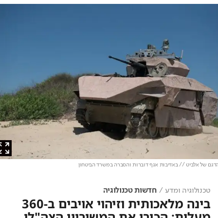
 של אלביט // באדיבות אגף דוברות והסברה במשרד הביטחון
טכנולוגיה ומדע
חדשות טכנולוגיה
בינה מלאכותית וזיהוי אויבים ב-360
מעלות: הכירו את המשוריין הצה"לי