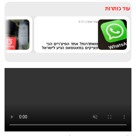
עוד כותרות
שחר שפירו
|
9:17
מערכ
משתדרגת? אחד הפיצ'רים הכי
מציקים בוואטסאפ הגיע לישראל
את 