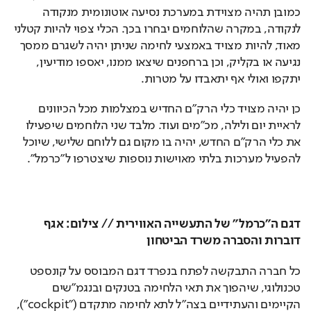
כמובן תהיה מצוידת במערכת נסיעה אוטונומית מנקודה 
לנקודה, במקרה שהלוחמים יבחרו בכך. הכלי צפוי להיות קטלני 
מאוד, להיות מצויד באמצעי לחימה שניתן יהיה לשגרם ממסך 
נגיעה או בקליק, וכן ברחפנים שיצאו ממנו, יאספו מודיעין, 
יתקפו ואולי אף יתאבדו על מטרות. 
כן יהיה מצויד כלי הרק"ם החדיש במצלמות מכל הכיוונים 
לראיית יום ולילה, מכ"מים ועוד. מלבד שני הלוחמים שיפעילו 
את כלי הרק"ם החדש, יהיה בו מקום גם ללוחם שלישי, שיוכל 
להפעיל מערכות בלתי מאוישות נוספות שיצטרפו ל"כרמל".
דגם ה
"
כרמל" של התעשייה האווירית // צילום: אגף 
דוברות והסברה משרד הביטחון
כל חברה התבקשה לפתח בנפרד דגם המבוסס על קונספט 
טכנולוגי, שיהפוך את תאי הלחימה בטנקים ובנגמ"שים 
הקיימים והעתידיים בצה"ל לתא לחימה מתקדם ("cockpit"), 