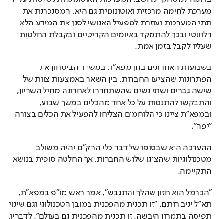
מערכת לחימה מרכזית ואוטונומית גם היא, המסנכרנת את 
תתי המערכות ועוזרת למפעיל האנושי לסנן את המידע הלא 
רלוונטי ובכך להתמקד באיומים הקריטיים ובקבלת החלטות 
שעליו לקבל בזמן אמת. 
בשבועות האחרונים בחן מפא"ת במשרד הביטחון את 
הפתרונות שהציעו החברות, בין השאר באמצעות צוות של 
שישה גברים ושתי נשים שהשתחררו לאחרונה מחיל השריון, 
והתבקשו להתנסות על כל אחד מהכלים במשך שבוע, 
ובמפא"ת ציינו כי הלוחמים הצליחו להפעיל את הכלים בצורה 
"יפה". 
ההערכה היא שבסופו של דבר כלי הרק"ם יהיה משולב 
מטכנולוגיות שהציגו שלוש החברות, אך החלטה סופית בנושא 
התקיימה.
"הכרמל הוא חזון שהלך והתגבש", אמר ראש מו"פ במפא"ת, 
תא"ל יניב רותם. "זו תכנית מהפכנית במובן הטכנולוגי וגם שינוי 
תפיסה בתמרון היבשה. זו תכנית מהפכנית גם בעולם". לדבריו, 