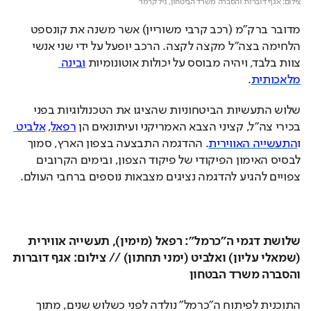
צילום: אגף דוברות והסברה משרד הביטחון, גיל קרמר
מדובר ברק"מ (רכב קרבי משוריין) אשר משנה את קונספט 
הלחימה בצה"ל מקצה לקצה. הרכב יופעל על ידי שני אנשי 
צוות בלבד, ויהיה מבוסס על יכולות אוטונומיות 
ובינה 
מלאכותית
.  
שלוש התעשיות הביטחוניות שהציגו את הטכנולוגיות בפני 
בכירי צה"ל, קציני הצבא האמריקני ועיתונאים הן 
רפאל
, 
אלביט 
ו
התעשייה האווירית
. ההדגמה התבצעה בצפון הארץ, סמוך 
לבסיס האימון הפיקודי של פיקוד הצפון, ובימים הקרובים 
צפויים להגיע להדגמה נציגים מצבאות נוספים ברחבי העולם.  
שלושת דגמי ה"כרמל": רפאל (מימין), תעשייה אווירית 
(שמאלי עליון) ואלביט (ימני תחתון) // צילום: אגף דוברות 
והסברה משרד הבטחון
התוכנית לפיתוח ה"כרמל" נולדה לפני כשלוש שנים, מתוך 