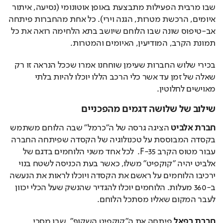
שבו מרבית הפעילות מתבצעת באופן אוטונומי (נסיעה, איתור 
איומים, הרכשת מטרות, הגנה וירי). כל אחת מהחברות פיתחה 
אב-טיפוס שונה שבו הלוחם שיושב בתא הלחימה רואה את כל 
תמונת הקרב, המודיעין, האיומים והמטרות. 
בכירי שלוש החברות שעימן שוחחנו אמרו שככל הנראה זו רק 
שאלה של זמן עד אשר כלי הרכב הללו יוכלו להיות בלתי 
מאוישים לחלוטין.
שילוב של שלושה דגמים מהפכניים
חברת אלביט
 הציגה גרסה של ה"כרמל" שבה הלוחם משתמש 
בקסדה המבוססת על טכנולוגיה של הקסדה שפיתחה החברה 
עבור מטוס הקרב F-35.  לכל אחד משני הלוחמים בדגם של 
אלביט יהיה "קוקפיט" משלו, כאשר בעת הכניסה לשטח בנוי 
ירכיבו הלוחמים על ראשם את הקסדה ויוכלו לראות את הנעשה 
ב-360 מעלות. הלוחמים יוכלו להגדיר שהנשק שעל הכלי יכוון 
לעבר המקום שאליו מסתכל הלוחם. 
חברת רפאל 
פיתחה את ה"קוקפיט השקוף", שבו מסכי 