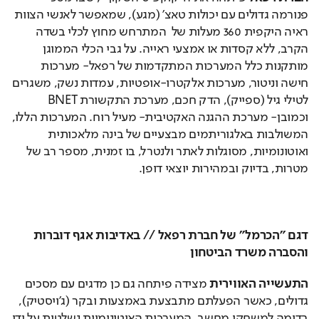
פנורמה גדולים עם יכולות טאצ' (מגע), שמאפשר לאנשי הצוות 
ראיה היקפית 360 מעלות של  המתרחש מחוץ לכלי בשדה 
הקרב, ללא קסדות או אמצעי ראייה. על גבי הכלי הממוגן 
מותקנות כלל המערכות המתקדמות של רפאל- מערכות 
חישה וניטור, מערכות אלקטרו-אופטיות, עמדות נשק, משגרים 
לטילי גיל (ספייק), הדק חכם, מערכת התקשורת BNET 
וכמובן- מערכת ההגנה האקטיבית- מעיל רוח. המערכות הללו, 
המשולבות באלגוריתמים מבצעיים של בינה מלאכותית 
ואוטונומיות, מסוגלות לאתר ולנטרל, בו זמנית, מספר רב של 
מטרות, בדיוק ובמהירות יוצאי דופן.
דגם "הכרמל" של חברת רפאל // באדיבות אגף דוברות 
והסברה משרד הביטחון 
התעשייה האווירית
 מצידה פיתחה גם כן מדגים עם מסכים 
גדולים, כאשר הפעלתם מתבצעת באמצעות ובקר (ג'ויסטיק), 
בדומה למשחקי מחשב. המערכות האוטונומיות נשלטות על ידי 