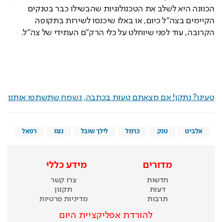
הכוונה היא לשלב את הטכנולוגיות שהבשילו כבר בטנקים 
הקיימים בצה"ל כיום, או באלו שיכנסו לשירות בתקופה 
הקרובה, עוד לפני שיוחלט על כלי הרק"ם העתידי של צה"ל.  
טעינו? נתקן! אם מצאתם טעות בכתבה, נשמח שתשתפו אותנו
אלביט
טנק
כרמל
לילך שובל
נגמ
רפאל
מדורים
מידע כללי
חדשות
צרו קשר
דעות
תקנון
תרבות
מדיניות פרטיות
להורדת אפליקציית היום