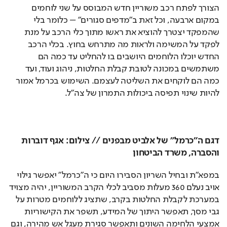
הצורך לפתח רכב משוריין חדש המבוסס על שני לוחמים 
במקום ארבעה, וכל זאת ב"מדפים סגורים" – כלומר בלי 
שהמפקד יצטרך להוציא את ראשו מתוך כלי הרכב על מנת 
לפקד על המשימה ולראות מה מתרחש בחוץ. בכלי הרכב 
החדש יוכלו הלוחמים היושבים בו להחליט עד כמה הם 
משתמשים במכונה לטובת קבלת החלטות, ניהוג ועוד, ועד 
כמה הם לוקחים את השליטה לעצמם. השימוש בכרמל אמור 
להיות שינוי תפיסה ביכולות התמרון של צה"ל. 
דגם ה"כרמל" של אלביט מבפנים // צילום: אגף דוברות 
והסברה, משרד הביטחון
במפא"ת ובחיל השריון הסבירו היום כי ה"כרמל" יאפשר גילוי 
אויב נעלם 360 מעלות מסביב לכלי הקרב המשוריין, יהיה מצויד 
במערכת לקבלת החלטות בקרב, שתציג ללוחמים מטרות על 
גבי מסך, תאפשר היתוך של המידע, תשפר את הקישוריות 
אמצעי הלחימה השונים ותאפשר סגירת מעגל אש מהירה, וגם 