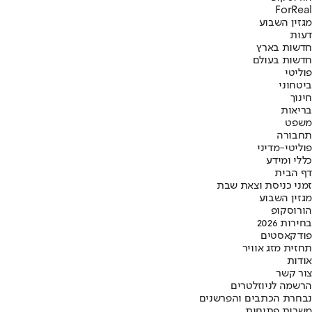
ForReal
מגזין השבוע
דעות
חדשות בארץ
חדשות בעולם
פוליטי
ביטחוני
חינוך
בריאות
משפט
תחבורה
פוליטי-מדיני
כללי ומידע
דף הבית
זמני כניסת וצאת שבת
מגזין השבוע
הורוסקופ
בחירות 2026
פודקאסטים
תחזית מזג אוויר
אודות
צור קשר
הרשמה לניוזלטרים
נבחרת הכתבים והפרשנים
משרות פתוחות