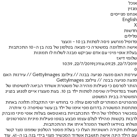
אוכל
מגזין
אנחנו מגייסים
English
X
חדשות
פלילים
פדופיל מורשע ניסה לפתות בן 10 - ונעצר
אישה התלוננה במשטרה כי מצאה בטלפון של בנה בן ה-10 התכתבות
בעלת אופי מיני עם אדם שביקש מבנה לשלוח לו תמונות
שלומי דיאז
22/7/2019, 09:25
,עודכן
22/7/2019, 10:39
0
עירנות האם מנעה פגיעה בבנה // צילום: GettyImages // עירנות האם
מנעה פגיעה בבנה // צילום: GettyImages
הותר לפרסם כי פעילות מהירה של משטרת אשדוד הביאה לחשיפתו של
חשוד בפדופיליה שניסה לפתות ילד בן 10. בעת מעצרו איים לפגוע בנציג
המשטרה בבית המשפט.
מהפרטים המותרים לפרסום עולה כי בחודש יוני התקבלה תלונה באחת
מתחנות המשטרה בדרום מפי אימו של ילד בן עשר שסיפרה כי איתרה
במכשיר הסלולר של הילד התכתבויות בוואטסאפ בעלות אופי מיני מובהק
לרבות בקשות מהילד לצלם עצמו מבצע בגופו פעילות מינית והסרטונים
נשלחו בווידאו לחשוד המנהל איתו את ההתכתבות.
פעולות חקירה ראשוניות העלו כי בעלת מספר הטלפון שממנו נוצר קשר
עם הילד הינה אישה תושבת אשדוד המכשיר מצוי בידי בנה בן ה-41. עוד