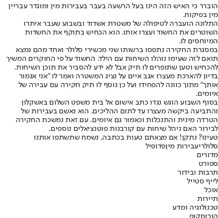
הוברר כי האיש הזה הינו בעל הרשעה בעבר בעבירות מין ומוגדר עבריין
מין בפיקוח.
התלונה הועברה לטיפולה של משטרת אשדוד ובשבוע שעבר איתרו
השוטרים את החשוד ועצרו אותו. הוא הכחיש בתוקף את החשדות
המיוחסים לו.
במסגרת החקירה נתפסו ברשותו שני מכשירי סלולר ואחד מהם נמצא
תואם לזה שעימו נוהלו השיחות עם הילד. החשוד על פי החוקרים המשיך
להכחיש וטען שתופרים לו תיק אבל לא ידע להסביר את תוכן השיחות.
בדיון להארכת מעצרו אגב איים על נציג המשטרה ואמר לו "אני אגמור
אותך" מתוך כוונה להפחידו ועל כן נוסף לו תיק חקירה עם עבירה של
איומים.
בסוף השבוע הוגש נגדו כתב אישום אל בית משפט השלום באשקלון
והתביעה ביקשה מעצרו עד לתום ההליכים. הוא נאשם בעבירות של
הטרדה מינית והתנכלות וכאמור גם איומים. עם זאת נמשכת החקירה
לבירור האם ניהל שיחות עם קורבנות פוטנציאלים נוספים.
טעינו? נתקן! אם מצאתם טעות בכתבה, נשמח שתשתפו אותנו
סלולרי
עבירות מין
פדופיל
מדורים
ספורט
תרבות ובידור
לייף סטייל
אוכל
תיירות
טכנולוגיה ומדע
הורוסקופ