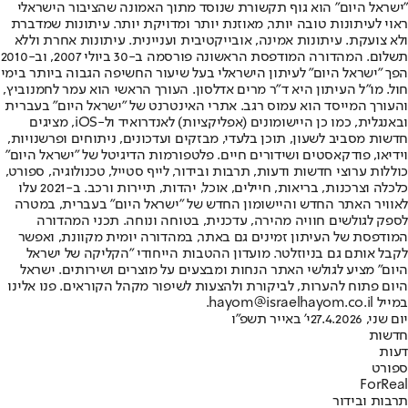
"ישראל היום" הוא גוף תקשורת שנוסד מתוך האמונה שהציבור הישראלי
ראוי לעיתונות טובה יותר, מאוזנת יותר ומדויקת יותר. עיתונות שמדברת
ולא צועקת. עיתונות אמינה, אובייקטיבית ועניינית. עיתונות אחרת וללא
תשלום. המהדורה המודפסת הראשונה פורסמה ב-30 ביולי 2007, וב-2010
הפך "ישראל היום" לעיתון הישראלי בעל שיעור החשיפה הגבוה ביותר בימי
חול. מו"ל העיתון היא ד"ר מרים אדלסון. העורך הראשי הוא עמר לחמנוביץ,
והעורך המייסד הוא עמוס רגב. אתרי האינטרנט של "ישראל היום" בעברית
ובאנגלית, כמו כן היישומונים (אפליקציות) לאנדרואיד ול-iOS, מציגים
חדשות מסביב לשעון, תוכן בלעדי, מבזקים ועדכונים, ניתוחים ופרשנויות,
וידיאו, פודקאסטים ושידורים חיים. פלטפורמות הדיגיטל של "ישראל היום"
כוללות ערוצי חדשות ודעות, תרבות ובידור, לייף סטייל, טכנולוגיה, ספורט,
כלכלה וצרכנות, בריאות, חיילים, אוכל, יהדות, תיירות ורכב. ב-2021 עלו
לאוויר האתר החדש והיישומון החדש של "ישראל היום" בעברית, במטרה
לספק לגולשים חוויה מהירה, עדכנית, בטוחה ונוחה. תכני המהדורה
המודפסת של העיתון זמינים גם באתר, במהדורה יומית מקוונת, ואפשר
לקבל אותם גם בניוזלטר. מועדון ההטבות הייחודי "הקליקה של ישראל
היום" מציע לגולשי האתר הנחות ומבצעים על מוצרים ושירותים. ישראל
היום פתוח להערות, לביקורת ולהצעות לשיפור מקהל הקוראים. פנו אלינו
במייל hayom@israelhayom.co.il.
יום שני, 27.4.2026
י' באייר תשפ"ו
חדשות
דעות
ספורט
ForReal
תרבות ובידור