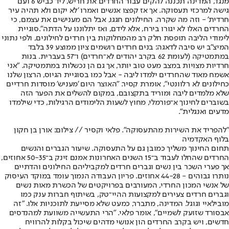
מנגד, המדינה תכננה להקים עבור החרדים את חריש, ליד כביש 6 ועם
גישה למרכזי תעסוקה. אך אז קפצו אנשים ואמרו 'לא יקום ולא תהיה עיר
חרדית' - וזה מה שקרה. החילונים חגגו, אבל הם מענישים את עצמם, כי
החרדים האלו לא יגורו בירח, אלא לידם, ואז יתלוננו על הדתה".סוגיית
לימודי הליבה תופסת חלק רב מהמחלוקות בין חרדים לחילונים, ולפי נתוני
המיצ"ב יש סיבה לדאגה: בנים חרדים רושמים ציון ממוצע 39 בלבד
במתמטיקה (לעומת 62 בקרב יהודים לא־חרדים) ו־57 בעברית. בנות
חרדיות מצויות במצב מעט טוב יותר, אך גם הן נכשלות במתמטיקה. "אני
אשמח מאוד שהחרדים ילמדו ליבה - אבל כמו בסוגיית הגיוס, הרצון שלנו
כחילונים לא רלוונטי", אומרת קסיר. "האוצר היום 'מעניש' מוסדות חרדיים
שלא מלמדים ליבה ומוריד בתקצובם, במקום להשלים את הפער הזה
בשוברים לחינוך א־פורמלי, מחוץ לשעות הלימודים הרגילות, כדי שילמדו
מדעים ואנגלית".
"להפריד את השירות מהתעסוקה". פלאי וקסיר // צילום: אורן בן חקון
בלוף האקדמיה
תחום החינוך משליך כמובן גם על התעסוקה. שיעור הגברים והנשים
החרדים שהחלו לעבוד ב־15 השנים האחרונות אמנם זינק ב־50-35 אחוזים,
אך פערי השכר בין נשים וגברים חרדים למקביליהם החילונים והדתיים
נותרו גבוהים - 44-28 אחוזים. פריון העבודה הנמוך עומד במוקד העיסוק
של אנשי המכון החרדי, המעורבים בפרויקטים של הכשרת מאות נשים
וגברים חרדים צעירים למקצועות ההיי־טק, בשיתוף חברות ענק כמו
מובילאיי וגוגל. המדינה, מתברר, כמעט שלא מסייעת לתוכניות אלו. "זה
אבסורד שזועק לשמיים", אומר פלאי. "הרי התעשייה משוועת למהנדסים
חדשים, ויש בקרב החרדים הון אנושי מדהים שיכול בקלות להרוויח