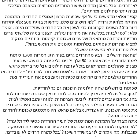
גבוהה. אצל החרדים קיים 'פרדוקס העוני' - הם עניים הרבה יותר מיהודים
לא־חרדים, אבל באופן מדהים שיעור החרדים המרוצים ממצבם הכלכלי
גבוה יותר מחילונים ומדתיים".
קסיר ופלאי מדגישים כי על אף שביעות הרצון שמגלים החרדים, התמונה
רחוקה מלהיות ורודה. "לפי חישובים שלנו, נדרשות בניית 200 אלף יחידות
דיור ב־20 השנים הקרובות כדי לשכן את כל החרדים שנולדים היום", אומר
פלאי. "כמו לבנות בכל שנה את מודיעין עילית. הצענו בנייה של שתי ערים
חרדיות והרחבה מותאמת של ערים ושכונות קיימות. בינתיים במקום
למצוא פתרונות עסוקים במלחמות וטומנים את הראש בחול".
אילו פתרונות לא מיישמים למשל?
"קח את ירושלים - רבע מהחרדים גרים בעיר הזו. חסרות 1,300 כיתות
לימוד לחרדים - זה אומר כ־50 אלף ילדים בלי כיתה קבועה. יש בעיר
מבנים שהולכים ומתרוקנים בגלל עזיבת חילונים אבל ניר ברקת כראש
עירייה לא היה מוכן לשחרר אותם כי 'שטח משוחרר לא יוחזר' - לחרדים. אז
החרדים נאלצים להקים קרוואנים ככיתות ומעצבנים את העירייה ואת
החילונים".
שכונות בירושלים שהיו חילוניות הופכות גם כך לחרדיות.
"נכון, אבל זה לא היה צריך להיות ככה. לחרדים אין שכונות ייעודיות לגור
בהן, אז הם עוברים לרמות, לגבעה הצרפתית, לנווה יעקב ואפילו לבית
הכרם. ואז הצעיר החילוני מקריית יובל מתעצבן כי הוא מרגיש כי שינו לו
את אופי השכונה. הוא צודק, אבל אם מראש היו מתכננים שכונות לחרדים
- זה היה נמנע".
אתה מברך על הקמתה המתוכננת של העיר החרדית כסיף ליד תל ערד?
"לא. במקום לעזור מרחיקים את החרדים לאזור עם אפשרויות תעסוקה
מוגבלות. מה אומרים לנו במשרד השיכון? 'בכל מקרה חרדים לא עובדים'.