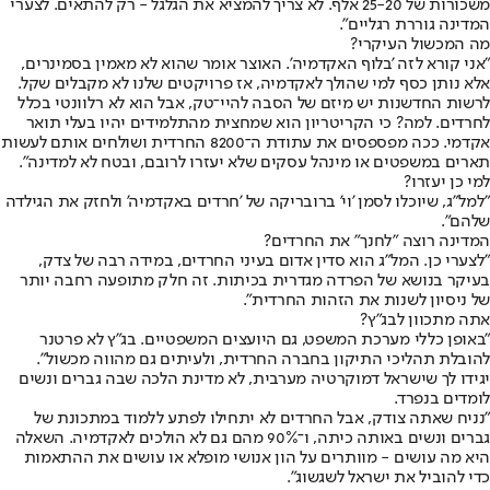
משכורות של 25-20 אלף. לא צריך להמציא את הגלגל - רק להתאים. לצערי
המדינה גוררת רגליים".
מה המכשול העיקרי?
"אני קורא לזה 'בלוף האקדמיה'. האוצר אומר שהוא לא מאמין בסמינרים,
אלא נותן כסף למי שהולך לאקדמיה, אז פרויקטים שלנו לא מקבלים שקל.
לרשות החדשנות יש מיזם של הסבה להיי־טק, אבל הוא לא רלוונטי בכלל
לחרדים. למה? כי הקריטריון הוא שמחצית מהתלמידים יהיו בעלי תואר
אקדמי. ככה מפספסים את עתודת ה־8200 החרדית ושולחים אותם לעשות
תארים במשפטים או מינהל עסקים שלא יעזרו לרובם, ובטח לא למדינה".
למי כן יעזרו?
"למל"ג, שיוכלו לסמן 'וי' ברובריקה של 'חרדים באקדמיה' ולחזק את הגילדה
שלהם".
המדינה רוצה "לחנך" את החרדים?
"לצערי כן. המל"ג הוא סדין אדום בעיני החרדים, במידה רבה של צדק,
בעיקר בנושא של הפרדה מגדרית בכיתות. זה חלק מתופעה רחבה יותר
של ניסיון לשנות את הזהות החרדית".
אתה מתכוון לבג"ץ?
"באופן כללי מערכת המשפט, גם היועצים המשפטיים. בג"ץ לא פרטנר
להובלת תהליכי התיקון בחברה החרדית, ולעיתים גם מהווה מכשול".
יגידו לך שישראל דמוקרטיה מערבית, לא מדינת הלכה שבה גברים ונשים
לומדים בנפרד.
"נניח שאתה צודק, אבל החרדים לא יתחילו לפתע ללמוד במתכונת של
גברים ונשים באותה כיתה, ו־90% מהם גם לא הולכים לאקדמיה. השאלה
היא מה עושים - מוותרים על הון אנושי מופלא או עושים את ההתאמות
כדי להוביל את ישראל לשגשוג".