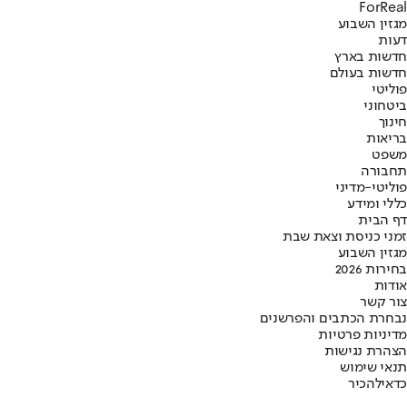
ForReal
מגזין השבוע
דעות
חדשות בארץ
חדשות בעולם
פוליטי
ביטחוני
חינוך
בריאות
משפט
תחבורה
פוליטי-מדיני
כללי ומידע
דף הבית
זמני כניסת וצאת שבת
מגזין השבוע
בחירות 2026
אודות
צור קשר
נבחרת הכתבים והפרשנים
מדיניות פרטיות
הצהרת נגישות
תנאי שימוש
כדאי
להכיר