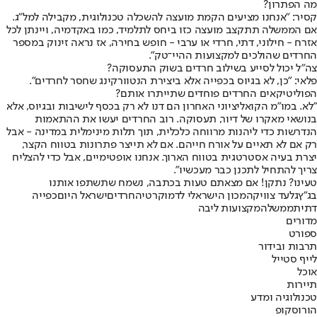
מה הפתרון?
קסיר: "אנחנו מציעים הקמת מועצה להשכלה טכנולוגית, מקבילה למל"ג.
אם הממשלה תתקצב מועצה כזו ביחס לתלמיד, כמו באקדמיה, ויינתן לכל
אזרח - חילוני, דתי, חרדי או ערבי - חופש בחירה, אז נראה זינוק במספר
החרדים שהולכים למקצועות ההיי־טק".
צה"ל יכול לסייע בשילוב חרדים בשוק התעסוקה?
פלאי: "כן, לא בגיוס בכפייה אלא ביצירת הנטוורקינג שחסר לחרדים".
הפוליטיקאים החרדים פוחדים שתייתרו אותם?
"לא. במו"מ הקואליציוני האחרון הם דנו לא רק בכסף לישיבות ובגיוס, אלא
בנושאי מאקרו של דיור, תעסוקה. רוב החרדים יעשו את ההתאמות
הנדרשות כדי ליהנות מרווחה כלכלית, תוך תלות מינימלית במדינה - אבל
רק אם לא תאיים על אורח חייהם. אם לא תייצר פתרונות בטווח הקצר,
יצרת בעיה אסטרטגית בטווח הארוך. אנחנו אופטימיים, אבל כדי להצליח
צריך להתחיל לתכנן כבר מעכשיו".
טעינו? נתקן! אם מצאתם טעות בכתבה, נשמח שתשתפו אותנו
בג"ץ
גלעד צוויק
המכון הישראלי לדמוקרטיה
חרדים
ישראל היום
כפייה
דתית
ממשלה
מקצועות ליבה
מדורים
ספורט
תרבות ובידור
לייף סטייל
אוכל
תיירות
טכנולוגיה ומדע
הורוסקופ