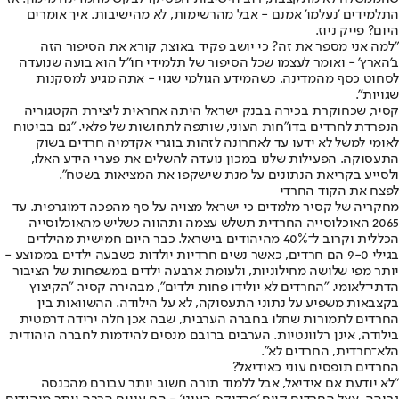
התלמידים 'נעלמו' אמנם - אבל מהרשימות, לא מהישיבות. איך אומרים
היום? פייק ניוז.
"למה אני מספר את זה? כי יושב פקיד באוצר, קורא את הסיפור הזה
ב'הארץ' - ואומר לעצמו שכל הסיפור של תלמידי חו"ל הוא בועה שנועדה
לסחוט כסף מהמדינה. כשהמידע הגולמי שגוי - אתה מגיע למסקנות
שגויות".
קסיר, שכחוקרת בכירה בבנק ישראל היתה אחראית ליצירת הקטגוריה
הנפרדת לחרדים בדו"חות העוני, שותפה לתחושות של פלאי. "גם בביטוח
לאומי למשל לא ידעו עד לאחרונה לזהות בוגרי אקדמיה חרדים בשוק
התעסוקה. הפעילות שלנו במכון נועדה להשלים את פערי הידע האלו,
ולסייע בקריאת הנתונים על מנת שישקפו את המציאות בשטח".
לפצח את הקוד החרדי
מחקריה של קסיר מלמדים כי ישראל מצויה על סף מהפכה דמוגרפית. עד
2065 האוכלוסייה החרדית תשלש עצמה ותהווה כשליש מהאוכלוסייה
הכללית וקרוב ל־40% מהיהודים בישראל. כבר היום חמישית מהילדים
בגילי 9-0 הם חרדים, כאשר נשים חרדיות יולדות כשבעה ילדים בממוצע -
יותר מפי שלושה מחילוניות, ולעומת ארבעה ילדים במשפחות של הציבור
הדתי־לאומי. "החרדים לא יולידו פחות ילדים", מבהירה קסיר. "הקיצוץ
בקצבאות משפיע על נתוני התעסוקה, לא על הילודה. ההשוואות בין
החרדים לתמורות שחלו בחברה הערבית, שבה אכן חלה ירידה דרמטית
בילודה, אינן רלוונטיות. הערבים ברובם מנסים להידמות לחברה היהודית
הלא־חרדית, החרדים לא".
החרדים תופסים עוני כאידיאל?
"לא יודעת אם אידיאל, אבל ללמוד תורה חשוב יותר עבורם מהכנסה