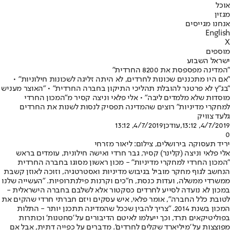
אוכל
מגזין
אנחנו מגייסים
English
X
מוספים
ישראל השבוע
"המדינה מפספסת את 8200 החרדית"
"אם היו מתכננים שכונות לחרדים, לא היתה זליגה לשכונות חילוניות" •
"בג"ץ לא פרטנר להובלת תהליכי התיקון בחברה החרדית" • "האוצר מעניש
מוסדות שלא מלמדים ליבה" • אלי פלאי וניצה קסיר מ"המכון החרדי
למחקרי מדיניות" רוצים שהמדינה תפסיק לנסות לשנות את החרדים
גלעד צוויק
4/7/2019, 13:12
,עודכן
4/7/2019, 13:12
0
יריד תעסוקה בירושלים, צילום: ליאור מזרחי
אלי פלאי וניצה (קלינר) קסיר, גבר חרדי ואישה חילונית, עומדים בראש
"המכון החרדי למחקרי מדיניות" - מכון ראשון מסוגו בחברה החרדית
הנחשב לגוף מחקר מוביל בגיבוש מדיניות ואסטרטגיה, וזוכה לאוזן קשבת
ממשרדי ממשלה, ועדות כנסת, ח"כים וקרנות פילנתרופיות. "העשייה שלנו
במכון לא נועדה לסייע לחרדים כסקטור אלא לשלבם בחברה הישראלית -
לטובת כלל החברה", אומר פלאי, איש עסקים ויזם חברתי חרדי שהקים את
המכון בשנת 2014. "צריך להבין שככל שהמדינה תתכנן יותר - התלות
בפוליטיקאים תרד, וכך ייעלמו לאיטם הדיבורים על 'סחטנות' וכותרות
מפוצצות על 'מיליארד שקלים לחרדים'. מדברים על כפייה דתית, אבל אם