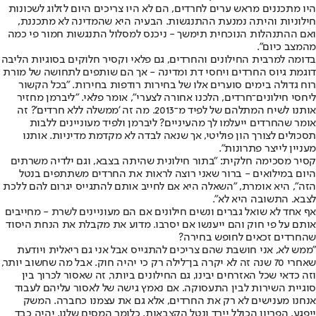
היו מתכננים מראש ערים לחרדים, הם לא היו צריכים היום לזלוג לשכונות
חילוניות והיתה נמנעת ההתנגשות. הבעיה היא שהמדינה לא מתכננת,
ואם ההתנהלות הנוכחית תימשך - ניכנס למסלול התנגשות חמור פי כמה
מהמצב כיום".
בדומה למרבית החילונים והחרדים, גם פלאי וקסיר חלוקים בסוגיות הליבה
דוגמת גיוס החרדים ויחסי דת ומדינה - אך הם שותפים לתחושה של מורת
רוח גדולה בימים סוערים אלו של בחירות רודפות בחירות. "בכל הקשור
ליחסי חילונים־חרדים, הלכנו אחורה לצערי", אומר פלאי. "ליברמן מחזיר
אותנו לשיח המתלהם של לפיד מ־2013. מה זה 'ממשלה ללא חרדים'? זה
אומר שהחרדים ייעלמו לך מהעיניים? ליברמן ולפיד מעוניינים ללבות
תסכולים לצורך הון פוליטי, אך שנאה לבדה לא מקדמת מדיניות. אותנו
מעניין לייצר פתרונות".
קסיר מסכימה חלקית: "בתור חילונית שהיתה בצבא, וגם ילדיה משרתים
היום במילואים - ברור שאני רוצה לראות את החרדים משתתפים בנטל
הזה", היא אומרת, "השאלה היא אם לחייב אותם להתגייס יגרום להם ללכת
לצבא. התשובה היא לא".
אף אחד לא שואל גברים ונשים חילונים אם הם מעוניינים לשרת - מחייבים
אותם על פי חוק והם ייענשו אם יסרבו. מדוע את מקבלת את הנחת היסוד
שהחרדים זכאים לחופש בחירה?
"ממש לא, אני חושבת שהם צריכים להתגייס אבל אני גם ריאלית ויודעת
שאחרי 70 שנה זה לא יקרה בן־לילה רק כי יהיה חוק. אבל מה שחשוב יותר,
וזה כדאי שכל האזרחים יבינו, גם החילונים ביותר, זה שאסור לכרוך בין
סוגיית השירות לבין התעסוקה. אם נאמץ גישה של לאסור עליהם לעבוד
אנחנו מענישים לא רק את החרדים, אלא גם את עצמנו כחברה. המשק
ייפגע, הפריון הכולל יירד ונטל הקצבאות, כלומר המסים שלנו, יהיה כבד