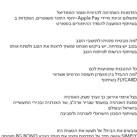
הזדמנות האחרונה להרוויח מגמר המונדיאל
יחסי הימור משופרים, הפקדות ב-Apple Pay ותשלום זכיות מיידי
בשיתוף המועצה להסדר ההימורים בספורט
מה מבטיח נתניהו לתושבי הנגב?
בנגב יש צמיחה, יש ביקוש ואנחנו נמשיך לראות את הנגב ולפתח אותו
בשיתוף הרשות לפיתוח הנגב
כל ההטבות שמגיעות לכם
מה ההבדל בין מועדון תעופה וכרטיס אשראי?
בשיתוף FLYCARD
בצל איומי איראן: כך נערך משק האנרגיה
פסגת האנרגיה במעמד שגריר ארה"ב, שר האנרגיה ובכירי התעשייה
בישראל ובעולם
בשיתוף המכון הישראלי לאנרגיה ולסביבה
צובעים את הבית? אל תעשו את הטעות הזו
מומחה BG BOND עושה סדר על המדפים ומציג את מותג הצבע SIMPLY