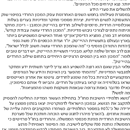
יותר. נצא קירחים מכל הכיוונים".
להשלים את פערי הידע
במסגרת פעילותו בחמש השנים האחרונות עסק המכון החרדי במיפוי שוק
התעסוקה לנשים חרדיות, יצירת מסמכי מחקר ומדיניות בערים בעלות
אוכלוסייה חרדית, מיזמים לשילוב חרדים בהיי־טק וכמובן - ריכוז, מחקר
וניתוח נתונים לצורכי גיבוש מדיניות. "המכון החרדי עושה עבודת קודש",
מחמיא דב מורן, ממציא הדיסק־און־קי ואחד האישים המשפיעים ביותר
בארץ ובעולם בתעשיית ההיי־טק. יו"ר ועדת הכספים ח"כ משה גפני
(יהדות התורה) מוסיף כי "מה שהמכון החרדי עושה חשוב לכלל ישראל",
וגם לרב ופרופ' שלמה קליש, מבכירי תעשיית ההיי־טק, יש דברים טובים
לומר: "המכון הוא בין הגופים הרציניים היחידים בתחום שילוב החרדים
בהיי־טק".
פלאי הבין שאם הוא רוצה להשפיע הוא צריך לייצר תשתית ידע ומחקר
למגבשי המדיניות. "נדהמתי מהפער בין האיכות והידע של הגורמים
המקצועיים לבורות בכל מה שנוגע לחרדים. ציטטו את אחרון האייטמים
שראו בטלוויזיה או קראו בעיתון על חרדים, והביאו לי אותם כסימוכין,
כאילו מדובר באמת צרופה שבאמת משקפת משהו מהמציאות".
מה למשל?
"נושא תלמידי הישיבות מחו"ל. בתחילת העשור המדינה החליטה להפסיק
לתקצב את הנושא, ובמכון הישראלי לדמוקרטיה יצאו בנתון מפוצץ על
ירידה של כ־90% במספר התלמידים. כשחזרו התקציבים היתה עלייה של
מאות אחוזים. ב'הארץ' מיהרו לחגוג שיש הוכחה חותכת שכל מערכת
הישיבות החרדית מוזנת מכספי הממשלה, והחרדים בחו"ל פרזיטים כי
הממשלה נותנת 700 שקלים לישיבה. מה הסיפור האמיתי? מרגע
שהממשלה לא מתקצבת, רוב הישיבות הפסיקו לבקש מהמדינה מימון. אז