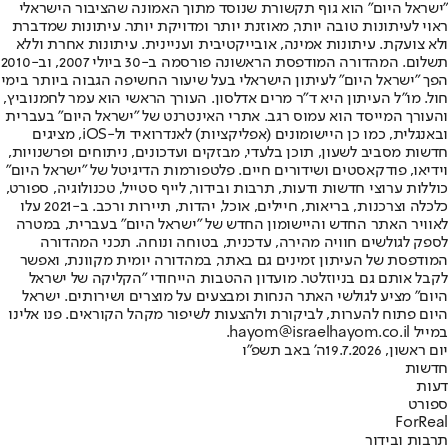
"ישראל היום" הוא גוף תקשורת שנוסד מתוך האמונה שהציבור הישראלי
ראוי לעיתונות טובה יותר, מאוזנת יותר ומדויקת יותר. עיתונות שמדברת
ולא צועקת. עיתונות אמינה, אובייקטיבית ועניינית. עיתונות אחרת וללא
תשלום. המהדורה המודפסת הראשונה פורסמה ב-30 ביולי 2007, וב-2010
הפך "ישראל היום" לעיתון הישראלי בעל שיעור החשיפה הגבוה ביותר בימי
חול. מו"ל העיתון היא ד"ר מרים אדלסון. העורך הראשי הוא עמר לחמנוביץ,
והעורך המייסד הוא עמוס רגב. אתרי האינטרנט של "ישראל היום" בעברית
ובאנגלית, כמו כן היישומונים (אפליקציות) לאנדרואיד ול-iOS, מציגים
חדשות מסביב לשעון, תוכן בלעדי, מבזקים ועדכונים, ניתוחים ופרשנויות,
וידיאו, פודקאסטים ושידורים חיים. פלטפורמות הדיגיטל של "ישראל היום"
כוללות ערוצי חדשות ודעות, תרבות ובידור, לייף סטייל, טכנולוגיה, ספורט,
כלכלה וצרכנות, בריאות, חיילים, אוכל, יהדות, תיירות ורכב. ב-2021 עלו
לאוויר האתר החדש והיישומון החדש של "ישראל היום" בעברית, במטרה
לספק לגולשים חוויה מהירה, עדכנית, בטוחה ונוחה. תכני המהדורה
המודפסת של העיתון זמינים גם באתר, במהדורה יומית מקוונת, ואפשר
לקבל אותם גם בניוזלטר. מועדון ההטבות הייחודי "הקליקה של ישראל
היום" מציע לגולשי האתר הנחות ומבצעים על מוצרים ושירותים. ישראל
היום פתוח להערות, לביקורת ולהצעות לשיפור מקהל הקוראים. פנו אלינו
במייל hayom@israelhayom.co.il.
יום ראשון, 19.7.2026
ה' באב תשפ"ו
חדשות
דעות
ספורט
ForReal
תרבות ובידור