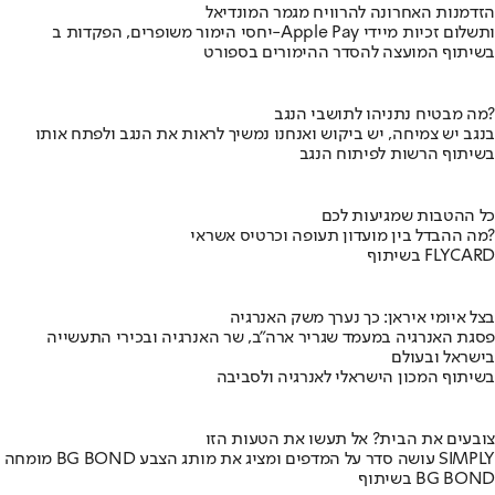
הזדמנות האחרונה להרוויח מגמר המונדיאל
יחסי הימור משופרים, הפקדות ב-Apple Pay ותשלום זכיות מיידי
בשיתוף המועצה להסדר ההימורים בספורט
מה מבטיח נתניהו לתושבי הנגב?
בנגב יש צמיחה, יש ביקוש ואנחנו נמשיך לראות את הנגב ולפתח אותו
בשיתוף הרשות לפיתוח הנגב
כל ההטבות שמגיעות לכם
מה ההבדל בין מועדון תעופה וכרטיס אשראי?
בשיתוף FLYCARD
בצל איומי איראן: כך נערך משק האנרגיה
פסגת האנרגיה במעמד שגריר ארה"ב, שר האנרגיה ובכירי התעשייה
בישראל ובעולם
בשיתוף המכון הישראלי לאנרגיה ולסביבה
צובעים את הבית? אל תעשו את הטעות הזו
מומחה BG BOND עושה סדר על המדפים ומציג את מותג הצבע SIMPLY
בשיתוף BG BOND