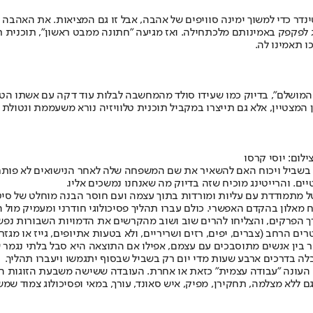
דר כדי למשוך ימינה סוויפים של אהבה, אבל זו גם המציאות. את האהבה ג
ג לפקפק באמינותם מלכתחילה. ואז מגיעה "
חתונה ממבט ראשון
", תוכנית 
 תאמינו לה.
 המושלם", בדיוק כמו שעידו סולד מהמחשבה לבלות עוד דקה עם אשתו הטלו
 המצטיין, אלא גם תייצרו במקביל תוכנית טלוויזיה נורא משעממת ונטולת
לום: יוסי קרסו
ל בשביל ויכוח האם להשאיר את שם המשפחה שלה לאחר הנישואים לא פותחי
. והרייטינג מוכיח שזה בדיוק מה שאנחנו נמשכים אליו.
 מתמודדת עם עליות ומורדות בתוך עצמה ועם חוסר הבנה מוחלט של סיטוא
מאלון בהקדם האפשרי. כולם עברו תהליך פסיכולוגי חודרני ומעמיק מול
אורך הפרקים, והצליחו להרים שוב ושוב מהקרשים את הדמויות השבורות נפש
הרחב (צברים, יפים, רזים ושריריים, ולא בטעות אתיופים, גייז או מגזר
ין אנשים מתוסבכים עם עצמם, אפילו אם התוצאה היא סבל בלתי נגמר של ב
ה בדרכים ארבע שעות מדי יום רק בשביל שבסוף יתגמשו ויעברו תהליך.
 שם העונה "עבודה עצמית" כזאת או אחרת. העובדה ששישה משבעת הזוגות 
גם ללא מצלמה, תחקירן, מפיק, איש סאונד, עורך, במאי ופסיכולוג צמוד ש