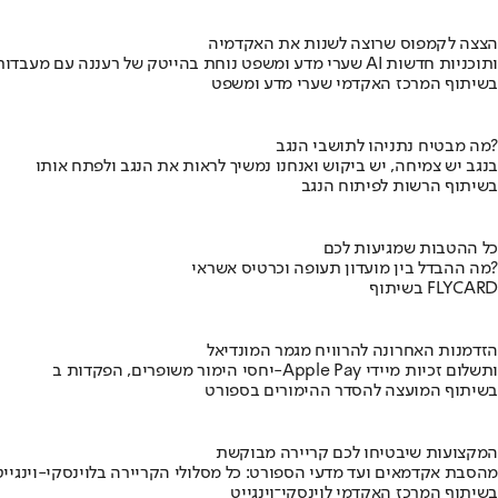
הצצה לקמפוס שרוצה לשנות את האקדמיה
שערי מדע ומשפט נוחת בהייטק של רעננה עם מעבדות AI ותוכניות חדשות
בשיתוף המרכז האקדמי שערי מדע ומשפט
מה מבטיח נתניהו לתושבי הנגב?
בנגב יש צמיחה, יש ביקוש ואנחנו נמשיך לראות את הנגב ולפתח אותו
בשיתוף הרשות לפיתוח הנגב
כל ההטבות שמגיעות לכם
מה ההבדל בין מועדון תעופה וכרטיס אשראי?
בשיתוף FLYCARD
הזדמנות האחרונה להרוויח מגמר המונדיאל
יחסי הימור משופרים, הפקדות ב-Apple Pay ותשלום זכיות מיידי
בשיתוף המועצה להסדר ההימורים בספורט
המקצועות שיבטיחו לכם קריירה מבוקשת
מהסבת אקדמאים ועד מדעי הספורט: כל מסלולי הקריירה בלוינסקי-וינגייט
בשיתוף המרכז האקדמי לוינסקי־וינגייט