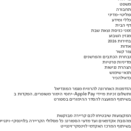
משפט
תחבורה
פוליטי-מדיני
כללי ומידע
דף הבית
זמני כניסת וצאת שבת
מגזין השבוע
בחירות 2026
אודות
צור קשר
נבחרת הכתבים והפרשנים
מדיניות פרטיות
הצהרת נגישות
תנאי שימוש
כדאי
להכיר
הזדמנות האחרונה להרוויח מגמר המונדיאל
יחסי הימור משופרים, הפקדות ב-Apple Pay ותשלום זכיות מיידי
בשיתוף המועצה להסדר ההימורים בספורט
המקצועות שיבטיחו לכם קריירה מבוקשת
מהסבת אקדמאים ועד מדעי הספורט: כל מסלולי הקריירה בלוינסקי-וינגייט
בשיתוף המרכז האקדמי לוינסקי־וינגייט