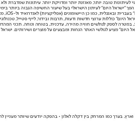
לעיתונות טובה יותר, מאוזנת יותר ומדויקת יותר. עיתונות שמדברת ולא צ
שלום. המהדורה המודפסת הראשונה פורסמה ב-30 ביולי 2007, וב-2010 הפך "ישראל היום" לעיתון הישראלי בעל שי
לחמנוביץ,
ל היום" כוללות ערוצי חדשות ודעות, תרבות ובידור, לייף סטייל, טכנולוגיה
ברית, במטרה לספק לגולשים חוויה מהירה, עדכנית, בטוחה ונוחה. תכני המה
ל היום" מציע לגולשי האתר הנחות ומבצעים על מוצרים ושירותים. ישראל 
 וארץ, בערך כמו המרחק בין דקלה לאלון • בהפקה יודעים שיותר מעניין 