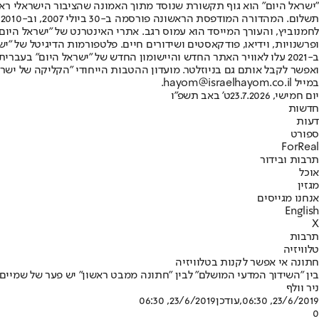
"ישראל היום" הוא גוף תקשורת שנוסד מתוך האמונה שהציבור הישראלי ראוי 
ת
ופרשנויות, וידיאו, פודקאסטים ושידורים חיים. פלטפורמות הדיגיטל של "ישרא
ב-2021 עלו לאוויר האתר החדש והיישומון החדש של "ישראל היום" בע
ואפשר לקבל אותם גם בניוזלטר. מועדון ההטבות הייחודי "הקליקה של ישרא
במייל hayom@israelhayom.co.il.
יום חמישי, 23.7.2026
ט' באב תשפ"ו
חדשות
דעות
ספורט
ForReal
תרבות ובידור
אוכל
מגזין
אנחנו מגייסים
English
X
תרבות
טלוויזיה
חתונה אי אפשר לקנות בטלוויזיה
בין "השידוך המדעי המושלם" לבין "חתונה ממבט ראשון" יש פער של שמיים
ניר וולף
23/6/2019, 06:30
,עודכן
23/6/2019, 06:30
0