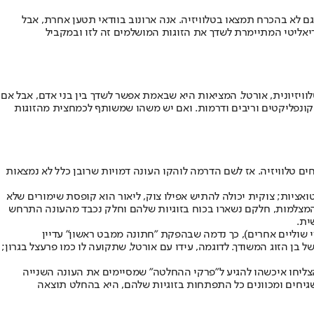
ם לא בהכרח תמצאו בטלוויזיה. אנה ארונוב בוודאי תטען אחרת, אבל
ריאליטי המתיימרת לשדך את הזוגות המושלמים זה לזו ובמקביל
ויזיונית, אורטל. המציאות היא שבאמת אפשר לשדך בין בני אדם, אבל אם
 קונפליקטים וריבים ודרמות. ואם יש משהו שמשותף לכמחצית מהזוגות
ם טלוויזיה. אז לשם הדרמה לוהקו העונה דמויות שרובן כלל לא נמצאות
ציות; צוקית יכולה להתיש אפילו צוק, ליאור הוא קופסת שימורים שלא
 המצלמות, חלקם נשארו בכוח בזוגיות שלהם וחלק נכבד מהעונה התרחש
ית.
י שוליים אחרים), כך נדמה שבהפקת "חתונה ממבט ראשון" עדיין
ן הזוג המשודך. לדוגמה, עידו עם אורטל, שתקועה לו כמו פרעצל בגרון;
הצליחו איכשהו להגיע ל"פרקי ההחלטה" שמסיימים את העונה השנייה
משגיחים ומכוונים כל התפתחות בזוגיות שלהם, היא בהחלט תוצאה