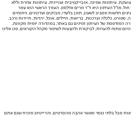
ועקת. עיתונות אמינה, אובייקטיבית ועניינית. עיתונות אחרת וללא
עור החשיפה הגבוה ביותר בימי חול. מו"ל העיתון היא ד"ר מרים אדלסון. העורך הראשי הוא עמר
 והעורך המייסד הוא עמוס רגב. אתרי האינטרנט של "ישראל היום" בעברית ובאנגלית, כמו כן היישומונים (אפליקציות) לאנדרואיד ול-iOS, מציגים חדשות מסביב לשעון, תוכן בלעדי, מבזקים ועדכונים, ניתוחים
, ספורט, כלכלה וצרכנות, בריאות, חיילים, אוכל, יהדות, תיירות ורכב.
דורה המודפסת של העיתון זמינים גם באתר, במהדורה יומית מקוונת,
היום פתוח להערות, לביקורת ולהצעות לשיפור מקהל הקוראים. פנו אלינו
לראות סבל בלתי נגמר מאשר אהבה מהסרטים, והרייטינג מוכיח שגם אתם