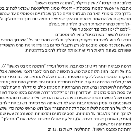
צילום: יוסי קרסו // אלון ודקלה, "חתונה ממבט ראשון"
אהבה אי אפשר לקנות במכולת - זו אולי מסוג הקלישאות שכדאי לכתוב בטינ
בדרך כלל סיפורי האהבה הטלוויזיוניים כל כך שבלוניים ומפוסלים עד שנהו
מקשקשת על התאמה מדעית ותהליך שמייצר התאהבות תוך כדי תהליך, ולכו
•
גל גדות נבחרה לאחת הנשים הלוהטות בעולם
•
"לסגור": ינון מגל נגד "מאסטר שף"
•
רוצים להשאר מעודכנים? בואו לאינסטגרם
תרשו לי רגע לייצר פה פקפוק בתהליך וסלידה מהדיבור על "השידוך המדעי
תעשו את זה ממש טוב אז לא רק תקבלו מקום בגן עדן או את פרס הקופידון
ששודכו בעונה הזאת הרי זאת אותה יכולת להגיב בדרמטיות.
דרמה מביאה יותר רייטינג מאהבה. אורטל ועידו, "חתונה ממבט ראשון" // צי
בת אל ויוגב, הזוג הלוהט של מושב תאשור, הם הכי לאבי דאבי שאפשר, אב
במקום הנפשי הבשל להקים משפחה, ובטח שלא להתחייב על כזו בפריים-טיים
שירי, מלכת הדרמה והקור, סובלת מחרדת זוגיות עוד מפרק הפתיחה; אורטל
מצליחה להיפתח; וברשתות החברתיות הסכימו כולם כי דקלה חייבת לברוח 
על ספת הפסיכולוגים, יעל דורון ודני פרידלנדררררר. שניהם בלטו מאוד ל
כשם שכל המשתתפים שפגשנו בעונה הזאת הם ישראלים שנגזרו מהמיינסטרים 
משוכנעים כי עניין ההתאהבות הוא לא השאיפה המרכזית; חשוב יותר לחבר ב
או למשל ההחלטה לשלוח את דקלה להתגורר אצל דוש מראש פינה כדי שתבל
לפיכך, יותר מלעבוד על הזוגיות, הפסיכולוגים והדמויות המעורבות עשו
(הפרק האחרון ישודר הערב, א'), וחלקם אפילו ימשיכו הלאה את "התהליך" 
מפתיעה ומרשימה.
"חתונה ממבט ראשון", ההחלטה, קשת 12, 21:15