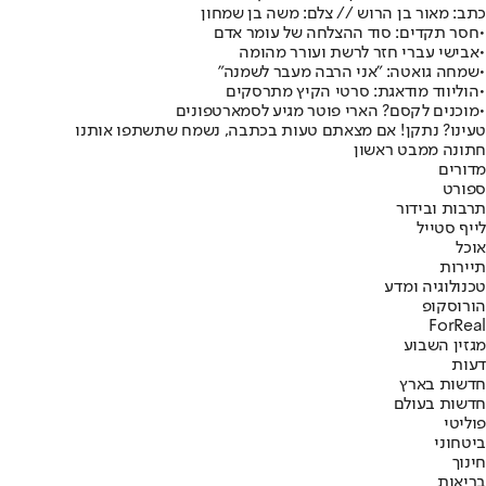
כתב: מאור בן הרוש // צלם: משה בן שמחון
•
חסר תקדים: סוד ההצלחה של עומר אדם
•
אבישי עברי חזר לרשת ועורר מהומה
•
שמחה גואטה: "אני הרבה מעבר לשמנה"
•
הוליווד מודאגת: סרטי הקיץ מתרסקים
•
מוכנים לקסם? הארי פוטר מגיע לסמארטפונים
טעינו? נתקן! אם מצאתם טעות בכתבה, נשמח שתשתפו אותנו
חתונה ממבט ראשון
מדורים
ספורט
תרבות ובידור
לייף סטייל
אוכל
תיירות
טכנולוגיה ומדע
הורוסקופ
ForReal
מגזין השבוע
דעות
חדשות בארץ
חדשות בעולם
פוליטי
ביטחוני
חינוך
בריאות