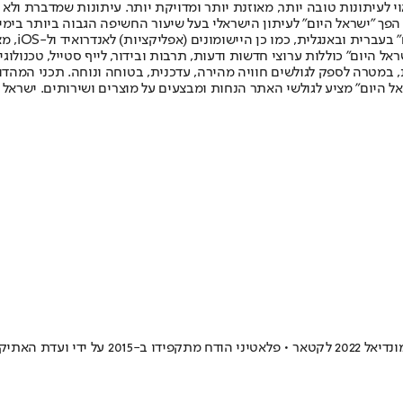
לעיתונות טובה יותר, מאוזנת יותר ומדויקת יותר. עיתונות שמדברת ולא צ
שלום. המהדורה המודפסת הראשונה פורסמה ב-30 ביולי 2007, וב-2010 הפך "ישראל היום" לעיתון הישראלי בעל שי
לחמנוביץ,
ל היום" כוללות ערוצי חדשות ודעות, תרבות ובידור, לייף סטייל, טכנולוגיה
ברית, במטרה לספק לגולשים חוויה מהירה, עדכנית, בטוחה ונוחה. תכני המה
ל היום" מציע לגולשי האתר הנחות ומבצעים על מוצרים ושירותים. ישראל 
יקה של פיפ"א