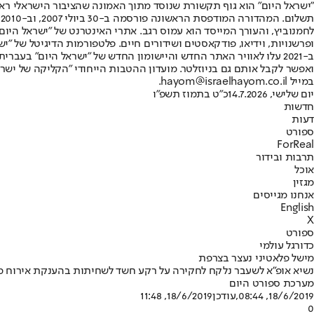
"ישראל היום" הוא גוף תקשורת שנוסד מתוך האמונה שהציבור הישראלי ראוי 
ת
ופרשנויות, וידיאו, פודקאסטים ושידורים חיים. פלטפורמות הדיגיטל של "ישרא
ב-2021 עלו לאוויר האתר החדש והיישומון החדש של "ישראל היום" בע
ואפשר לקבל אותם גם בניוזלטר. מועדון ההטבות הייחודי "הקליקה של ישרא
במייל hayom@israelhayom.co.il.
יום שלישי, 14.7.2026
כ"ט בתמוז תשפ"ו
חדשות
דעות
ספורט
ForReal
תרבות ובידור
אוכל
מגזין
אנחנו מגייסים
English
X
ספורט
כדורגל עולמי
מישל פלאטיני נעצר בצרפת
נשיא אופ"א לשעבר נלקח לחקירה על רקע חשד לשחיתות בהענקת אירוח מונדיאל 2022 לקטאר • פלאטיני הודח מתקפידו ב-2015 על ידי ועדת האת
מערכת ספורט היום
18/6/2019, 08:44
,עודכן
18/6/2019, 11:48
0