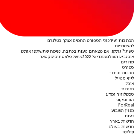
הכתבות ועידכוני הספורט החמים אצלך בטלגרם
להצטרפות
טעינו? נתקן! אם מצאתם טעות בכתבה, נשמח שתשתפו אותנו
אופ
גביע העולם
מונדיאל 2022
מישל פלאטיני
פיפ
קטאר
מדורים
ספורט
תרבות ובידור
לייף סטייל
אוכל
תיירות
טכנולוגיה ומדע
הורוסקופ
ForReal
מגזין השבוע
דעות
חדשות בארץ
חדשות בעולם
פוליטי