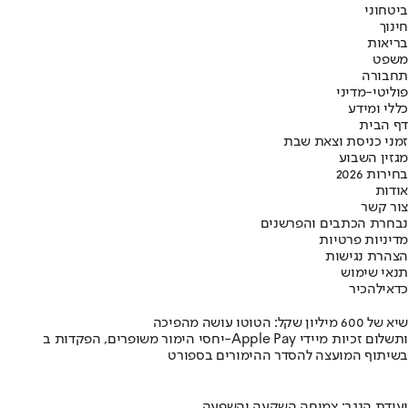
ביטחוני
חינוך
בריאות
משפט
תחבורה
פוליטי-מדיני
כללי ומידע
דף הבית
זמני כניסת וצאת שבת
מגזין השבוע
בחירות 2026
אודות
צור קשר
נבחרת הכתבים והפרשנים
מדיניות פרטיות
הצהרת נגישות
תנאי שימוש
כדאי
להכיר
שיא של 600 מיליון שקל: הטוטו עושה מהפיכה
יחסי הימור משופרים, הפקדות ב-Apple Pay ותשלום זכיות מיידי
בשיתוף המועצה להסדר ההימורים בספורט
ועידת הנגב: צמיחה השקעה והשפעה