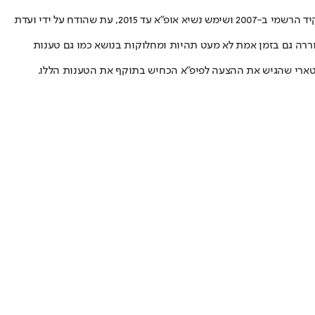
נשיא אופ"א לשעבר, מישל פלאטיני נעצר הבוקר (ג') בצרפת ונחקר על רקע הענקת אירוח גביע העולם ב-2022 לקטאר. שחקן העבר המופלא נבחר לתפקיד הרשמי ב-2007 ושימש נשיא אופ"א עד 2015, עת שהודח על ידי ועדת
ררה גם בזמן אמת לא מעט תהיות ומחלוקות בנושא כמו גם טענות
הקטארי שהגיש את ההצעה לפיפ"א הכחיש בתוקף את הטענות הללו.