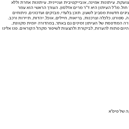
ועקת. עיתונות אמינה, אובייקטיבית ועניינית. עיתונות אחרת וללא
עור החשיפה הגבוה ביותר בימי חול. מו"ל העיתון היא ד"ר מרים אדלסון. העורך הראשי הוא עמר
 והעורך המייסד הוא עמוס רגב. אתרי האינטרנט של "ישראל היום" בעברית ובאנגלית, כמו כן היישומונים (אפליקציות) לאנדרואיד ול-iOS, מציגים חדשות מסביב לשעון, תוכן בלעדי, מבזקים ועדכונים, ניתוחים
, ספורט, כלכלה וצרכנות, בריאות, חיילים, אוכל, יהדות, תיירות ורכב.
דורה המודפסת של העיתון זמינים גם באתר, במהדורה יומית מקוונת,
היום פתוח להערות, לביקורת ולהצעות לשיפור מקהל הקוראים. פנו אלינו