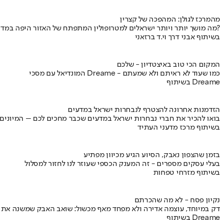
מהמרכז לגולן: המהפכה של קצרין
מה מושך יותר ויותר ישראלים למטרופולין המתפתח של האזור היפה במדינה?
בשיתוף אבני דרך וי.ד ברזאני
המקום הכי טוב באיצטדיון - שלכם
המונדיאל עם מסכי Dreame - כמו שעוד לא ראיתם ולא שמעתם
בשיתוף Dreame
הזדמנות אחרונה להצטרף לנבחרות ישראל במדעים
בואו להכיר את חברי נבחרות ישראל במדעים שכבר מחכים לכם – המיונים
בשיתוף מרכז מדעני העתיד
בזמן שהצפון נאבק, הסיוע הגיע מכיוון מפתיע
בעלי עסקים מספרים - זה המענק הכספי שעוזר לנו לחזור למסלול
בשיתוף מזרחי טפחות
נקיון פסח - לא מה שהכרתם
דק במיוחד, עוצמה אדירה ולא מפחד מאף מכשול: שואב האבק שמשנה את
בשיתוף Dreame