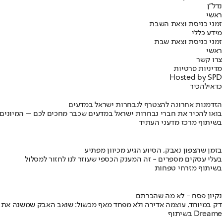
נדל"ן
ראשי
זמני כניסת וצאת השבת
מידע כללי
זמני כניסת וצאת שבת
ראשי
צרו קשר
מדיניות פרטיות
Hosted by SPD
כדאי
להכיר
הזדמנות אחרונה להצטרף לנבחרות ישראל במדעים
בואו להכיר את חברי נבחרות ישראל במדעים שכבר מחכים לכם – המיונים
בשיתוף מרכז מדעני העתיד
בזמן שהצפון נאבק, הסיוע הגיע מכיוון מפתיע
בעלי עסקים מספרים - זה המענק הכספי שעוזר לנו לחזור למסלול
בשיתוף מזרחי טפחות
נקיון פסח - לא מה שהכרתם
דק במיוחד, עוצמה אדירה ולא מפחד מאף מכשול: שואב האבק שמשנה את
בשיתוף Dreame