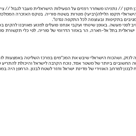
 חקון // נתניהו משחרר רמזים על הפעילות הישראלית מעבר לגבול // צילו
הישראלי תקפו הלילה
(רביעי) מטרות בשטח סוריה. בטקס האזכרה הממלכתי
גיבים בתקיפות ובעוצמה לכל התקפה נגדנו".
יב לפני מעשה. באופן שיטתי ועקבי אנחנו פועלים למנוע מאויבנו להקים בס
 ישראלית בתל אל-חארה, הר באזור הדרומי של סוריה. לפי כלי תקשורת סו
לנזק, ושהכוח הישראלי שיבש את המכ"מים במרכז השליטה באמצעות לוחמה
ה החשובים ביותר של משטר אסד, נוכח הקרבה לישראל והיכולת להתריע על
לבנון למרחב האווירי של מדינת ישראל וחזר לשטח לבנון. הרחפן היה במע