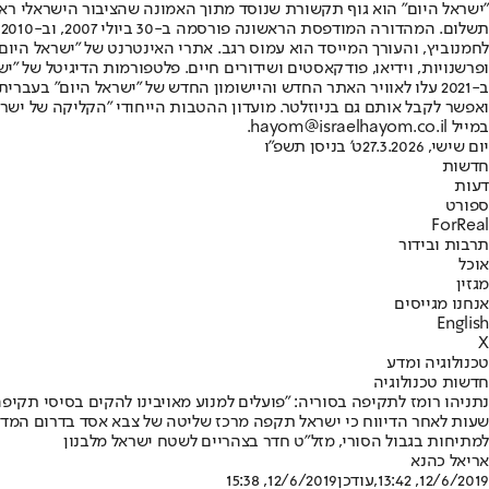
"ישראל היום" הוא גוף תקשורת שנוסד מתוך האמונה שהציבור הישראלי ראוי 
ת
ופרשנויות, וידיאו, פודקאסטים ושידורים חיים. פלטפורמות הדיגיטל של "ישרא
ב-2021 עלו לאוויר האתר החדש והיישומון החדש של "ישראל היום" בע
ואפשר לקבל אותם גם בניוזלטר. מועדון ההטבות הייחודי "הקליקה של ישרא
במייל hayom@israelhayom.co.il.
יום שישי, 27.3.2026
ט' בניסן תשפ"ו
חדשות
דעות
ספורט
ForReal
תרבות ובידור
אוכל
מגזין
אנחנו מגייסים
English
X
טכנולוגיה ומדע
חדשות טכנולוגיה
נתניהו רומז לתקיפה בסוריה: "פועלים למנוע מאויבינו להקים בסיסי תקיפה
שעות לאחר הדיווח כי ישראל תקפה מרכז שליטה של צבא אסד בדרום המדינה
למתיחות בגבול הסורי, מזל"ט חדר בצהריים לשטח ישראל מלבנון
אריאל כהנא
12/6/2019, 13:42
,עודכן
12/6/2019, 15:38