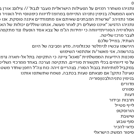
0
נתניהו משחרר רמזים על הפעילות הישראלית מעבר לגבול // צילום: אורן בן
ראש הממשלה בנימין נתניהו התייחס במרומז לדיווח כי
מטוסי חיל האוויר 
אמר נתניהו: "שרשרת המבחנים שאיתם אנו מתמודדים איננה פוסקת. אנו מ
נתניהו הדגיש: "איננו פועלים רק לאחר מעשה, אנחנו שוללים יכולות של האו
הטלוויזיה הסורית
דיווחה כי יחידות הנ"מ של צבא אסד הופעלו נגד מתקפה
לעבר מרכז שליטה.
העתיד, במייל שלכם
הירשמו עכשיו לניוזלטר טכנולוגיה, מדע וסביבה של היום
בהרשמה, אני מאשר/ת את
תנאי השימוש
סוכנות הידיעות הממשלתית "סאנא" ציינה כי התקיפה בתל אל-חארה גרמה 
על פי דיווחים בכלי תקשורת סוריים, התקיפה נערכה באחד ממרכזי השליט
במקביל למתיחות בגבול הסורי, בצהריים זיהה כוח צה"ל רחפן שחדר משטח 
טעינו? נתקן! אם מצאתם טעות בכתבה, נשמח שתשתפו אותנו
בנימין נתניהו
לבנון
סוריה
מדורים
ספורט
דעות
תרבות ובידור
לייף סטייל
הורוסקופ
שישבת
סוף שבוע
כדאי להכיר
סיפור המשק הישראלי