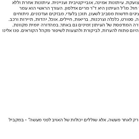
ועקת. עיתונות אמינה, אובייקטיבית ועניינית. עיתונות אחרת וללא
עור החשיפה הגבוה ביותר בימי חול. מו"ל העיתון היא ד"ר מרים אדלסון. העורך הראשי הוא עמר
 והעורך המייסד הוא עמוס רגב. אתרי האינטרנט של "ישראל היום" בעברית ובאנגלית, כמו כן היישומונים (אפליקציות) לאנדרואיד ול-iOS, מציגים חדשות מסביב לשעון, תוכן בלעדי, מבזקים ועדכונים, ניתוחים
, ספורט, כלכלה וצרכנות, בריאות, חיילים, אוכל, יהדות, תיירות ורכב.
דורה המודפסת של העיתון זמינים גם באתר, במהדורה יומית מקוונת,
היום פתוח להערות, לביקורת ולהצעות לשיפור מקהל הקוראים. פנו אלינו
רק לאחר מעשה, אלא שוללים יכולות של האויב לפני מעשה" • במקביל