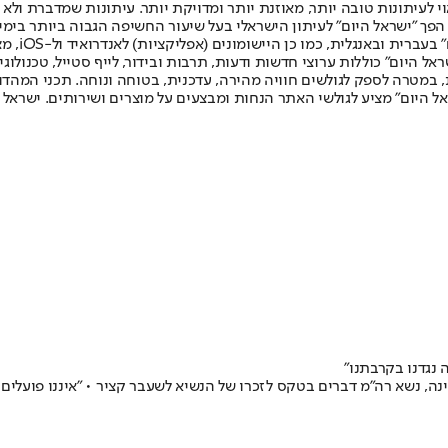
לעיתונות טובה יותר, מאוזנת יותר ומדויקת יותר. עיתונות שמדברת ולא צ
שלום. המהדורה המודפסת הראשונה פורסמה ב-30 ביולי 2007, וב-2010 הפך "ישראל היום" לעיתון הישראלי בעל שי
לחמנוביץ,
ל היום" כוללות ערוצי חדשות ודעות, תרבות ובידור, לייף סטייל, טכנולוגיה
ברית, במטרה לספק לגולשים חוויה מהירה, עדכנית, בטוחה ונוחה. תכני המה
ל היום" מציע לגולשי האתר הנחות ומבצעים על מוצרים ושירותים. ישראל 
 נגדנו בקרבתנו"
, נשא רה"מ דברים בטקס לזכרו של הנשיא לשעבר קציר • "איננו פועלים 