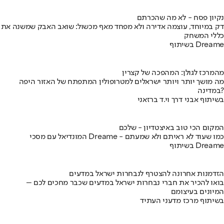
נקיון פסח - לא מה שהכרתם
דק במיוחד, עוצמה אדירה ולא מפחד מאף מכשול: שואב האבק שמשנה את
כללי המשחק
בשיתוף Dreame
מהמרכז לגולן: המהפכה של קצרין
מה מושך יותר ויותר ישראלים למטרופולין המתפתח של האזור היפה
במדינה?
בשיתוף אבני דרך וי.ד ברזאני
המקום הכי טוב באיצטדיון - שלכם
המונדיאל עם מסכי Dreame - כמו שעוד לא ראיתם ולא שמעתם
בשיתוף Dreame
הזדמנות אחרונה להצטרף לנבחרות ישראל במדעים
בואו להכיר את חברי נבחרות ישראל במדעים שכבר מחכים לכם –
המיונים בעיצומם
בשיתוף מרכז מדעני העתיד