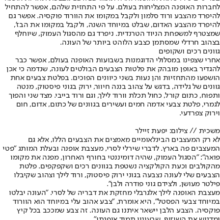
לחברות האופנה המצליחות בעולם. על פי התחזית שלהם, אפשר להתחיל
להיפרד מהצבע ורוד סלמון ולקבל במקומו את הוורוד פוקסיה. אפשר גם
להיפרד מהצבע האדום, שבלט במיוחד השנה, ולקבל במקומו את הבז',
שמצטרף למשפחת הניוד הטרנדית. ניפרד גם מהסגול העמוק, שיוחלף
בצהוב חרדלי שמסתמן כצבע הלוהט ביותר של העונה.
גוונים רכים ושקופים
אחרי שצפינו במסלולי הדוגמנות בשבועות האופנה בעולם, אפשר כבר
להגדיר באופן מובהק את פלטות הצבעים הבולטים לעונה, שנדמה כי אכן
הושפעו מהתחזיות והן נעות בשני כיוונים הפוכים. בפלטת צבעים אחת
גוונים של גלידה, בדגש על צהוב בננה חיוור, ירוק בגוני פיסטוק, מנטה
ותפוח, כתום קורל, כחול תכלת וורוד לילך, וגם ורוד בייבי. מצד שני והפוך
לגמרי, פלטת צבעי אדמה חמים ועשירים בגוונים של כתום, אדום, חום
וירוק צפרדעי.
משכית // צילום: יפעת זיילר
לא רק המעצבים הבינלאומיים מאמצים את הצבעים הללו, אלא גם
המעצבים פה בארץ. לדברי שירלי לסרי, מעצבת אופנה ובעלת המותג "פטי
פואה": "הסגול העמוק, שהיה דומיננטי בחורף האחרון, מפנה את מקומו
מהקולבים וכעת הקולקציה נשטפת בגוונים רכים ושקפקפים. פלטת
הצבעים שלי לעונה נצבעה בגוני ירוק פיסטוק, ורוד לילך וצהוב שקיבלו
פילטר מעושן, ולצידם גוני פודרה ולבן".
מעצבת האופנה לילך אלגרבלי מחזקת את דבריה של לסרי. "העונה יבלטו
במיוחד צבעי הפסטל", היא אומרת, "צבע אהוב עלי במיוחד הוא הוורוד
פוקסיה. הצבע הלבן יישאר איתנו גם העונה. זה צבע שמככב בכל קיץ
ומדגיש את השיזוף, שבעיניי תמיד אופנתי".