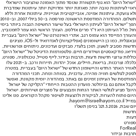
"ישראל היום" הוא גוף תקשורת שנוסד מתוך האמונה שהציבור הישראלי
ראוי לעיתונות טובה יותר, מאוזנת יותר ומדויקת יותר. עיתונות שמדברת
ולא צועקת. עיתונות אמינה, אובייקטיבית ועניינית. עיתונות אחרת וללא
תשלום. המהדורה המודפסת הראשונה פורסמה ב-30 ביולי 2007, וב-2010
הפך "ישראל היום" לעיתון הישראלי בעל שיעור החשיפה הגבוה ביותר בימי
חול. מו"ל העיתון היא ד"ר מרים אדלסון. העורך הראשי הוא עמר לחמנוביץ,
והעורך המייסד הוא עמוס רגב. אתרי האינטרנט של "ישראל היום" בעברית
ובאנגלית, כמו כן היישומונים (אפליקציות) לאנדרואיד ול-iOS, מציגים
חדשות מסביב לשעון, תוכן בלעדי, מבזקים ועדכונים, ניתוחים ופרשנויות,
וידיאו, פודקאסטים ושידורים חיים. פלטפורמות הדיגיטל של "ישראל היום"
כוללות ערוצי חדשות ודעות, תרבות ובידור, לייף סטייל, טכנולוגיה, ספורט,
כלכלה וצרכנות, בריאות, חיילים, אוכל, יהדות, תיירות ורכב. ב-2021 עלו
לאוויר האתר החדש והיישומון החדש של "ישראל היום" בעברית, במטרה
לספק לגולשים חוויה מהירה, עדכנית, בטוחה ונוחה. תכני המהדורה
המודפסת של העיתון זמינים גם באתר, במהדורה יומית מקוונת, ואפשר
לקבל אותם גם בניוזלטר. מועדון ההטבות הייחודי "הקליקה של ישראל
היום" מציע לגולשי האתר הנחות ומבצעים על מוצרים ושירותים. ישראל
היום פתוח להערות, לביקורת ולהצעות לשיפור מקהל הקוראים. פנו אלינו
במייל hayom@israelhayom.co.il.
יום שבת, 21.3.2026
ג' בניסן תשפ"ו
חדשות
דעות
ספורט
ForReal
תרבות ובידור