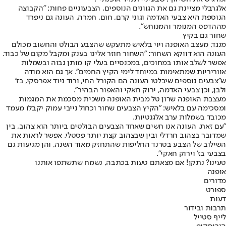
אלגרבלי מציינת גם את הגוונים הנוספים, הצבעוניים פחות: "הקבוצה
הנוספת היא צבעי האדמה וגוני קרם, חום, חמרה. העונה גם ניפרד
מההדפס המנומר והמנוחש".
שחור גם בקיץ
מנגד, מעצב האופנה ויוי בלאיש מתעקש שהצבע הבולט והחשוב מכולם
העונה הוא דווקא השחור: "השחור חוזר אלינו בענק ומקבל מקום של כבוד.
אפשר לשלב אותו במחוכים, במכנסיים בעלי קו מותן גבוה ובשמלות
אווריריות שמתאימות במיוחד לימי הקיץ החמים". אך גם הוא מודה
ש"צבעים נוספים שיבלטו העונה הם הקורל החי, ורוד ניוד אפרסקי, בז'
ולבן, וכן צבעי האדמה, ירוק חאקי והאפור הבהיר".
מעצבת האופנה שרון טל מבית האופנה משכית מסכמת את המגמות
ומסכימה עם בלאיש: "הקיץ הצבעים שחור וכחול נייבי עמוק יקבלו מעמד
מכובד בשמלות ערב אלגנטיות.
"עם זאת, העונה אנו חשים שאחד הצבעים הבולטים ביותר הוא צהוב, בין
שמדובר בצהוב חרדלי ובין שבצהוב קצת יותר פסטלי. אפשר לראות את
השילוב של הצבע בטרנד החליפות שהתחזק מאוד השנה, והן מגיעות גם
בצבעי בז' וירוק חאקי".
טעינו? נתקן! אם מצאתם טעות בכתבה, נשמח שתשתפו אותנו
אופנה
מדורים
ספורט
דעות
תרבות ובידור
לייף סטייל