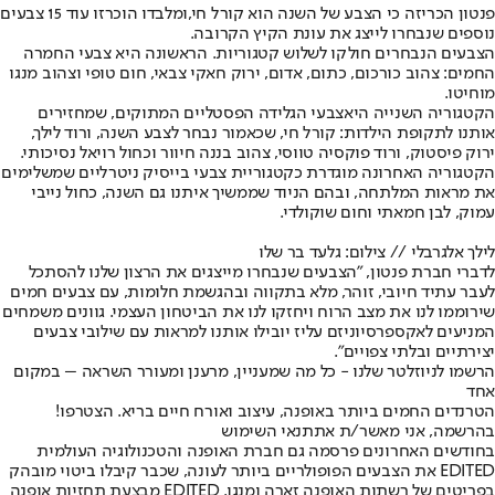
פנטון הכריזה כי הצבע של השנה הוא קורל חי,
ומלבדו הוכרזו עוד 15 צבעים
נוספים שנבחרו לייצג את עונת הקיץ הקרובה.
הצבעים הנבחרים חולקו לשלוש קטגוריות. הראשונה היא צבעי החמרה
החמים: צהוב כורכום, כתום, אדום, ירוק חאקי צבאי, חום טופי וצהוב מנגו
מוחיטו.
הקטגוריה השנייה היא
צבעי הגלידה הפסטליים המתוקים
, שמחזירים
אותנו לתקופת הילדות: קורל חי, שכאמור נבחר לצבע השנה, ורוד לילך,
ירוק פיסטוק, ורוד פוקסיה טווסי, צהוב בננה חיוור וכחול רויאל נסיכותי.
הקטגוריה האחרונה מוגדרת כקטגוריית צבעי בייסיק ניטרליים שמשלימים
את מראות המלתחה, ובהם הניוד שממשיך איתנו גם השנה, כחול נייבי
עמוק, לבן חמאתי וחום שוקולדי.
לילך אלגרבלי // צילום: גלעד בר שלו
לדברי חברת פנטון, "הצבעים שנבחרו מייצגים את הרצון שלנו להסתכל
לעבר עתיד חיובי, זוהר, מלא בתקווה ובהגשמת חלומות, עם צבעים חמים
שירוממו לנו את מצב הרוח ויחזקו לנו את הביטחון העצמי. גוונים משמחים
המניעים לאקספרסיוניזם עליז יובילו אותנו למראות עם שילובי צבעים
יצירתיים ובלתי צפויים".
הרשמו לניוזלטר שלנו - כל מה שמעניין, מרענן ומעורר השראה – במקום
אחד
הטרנדים החמים ביותר באופנה, עיצוב ואורח חיים בריא. הצטרפו!
בהרשמה, אני מאשר/ת את
תנאי השימוש
בחודשים האחרונים פרסמה גם חברת האופנה והטכנולוגיה העולמית
EDITED את הצבעים הפופולריים ביותר לעונה, שכבר קיבלו ביטוי מובהק
בפריטים של רשתות האופנה זארה ומנגו. EDITED מבצעת תחזיות אופנה