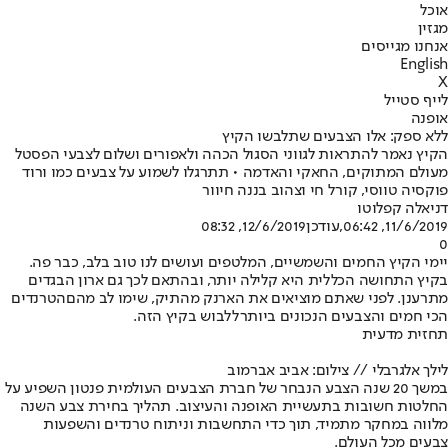
אוכל
מגזין
אנחנו מגייסים
English
X
לייף סטייל
אופנה
ללא ספק: אלו הצבעים שתלבשו הקיץ
הקיץ נאמר להתראות לגווני הסגול הכהה ולאפורים ושלום לצבעי הפסטל
מעולם המתוקים, החאקי והאדמה • תתרגלו לשמוע על צבעים כמו ורוד
פוקסיה טווסי, קורל חי וצהוב בננה חיוור
דניאלה קפלוטו
11/6/2019, 06:42
,עודכן
12/6/2019, 08:32
0
יימי הקיץ החמים והשמשיים, המלטפים ועושים לנו טוב בלב, כבר פה.
בקיץ התחושה הכללית היא קלילה יותר, ובהתאם לכך גם ארון הבגדים
מתרענן. לפני שאתם מוציאים את הארנק מהתיק, שימו לב מהם
הטרנדים
הכי חמים והצבעים הנכונים ביותר
ללבוש בקיץ הזה.
תחזית מדעית
לילך אלגרבלי // צילום: אביב אברמוב
במשך 20 שנה הצבע הנבחר של חברת הצבעים העולמית פנטון השפיע על
החלטות חשובות בתעשיית האופנה והעיצוב. תהליך בחירת צבע השנה
מלווה במחקר מתמיד, תוך כדי התחשבות וניתוח טרנדים והשפעות
צבעים מכל העולם.