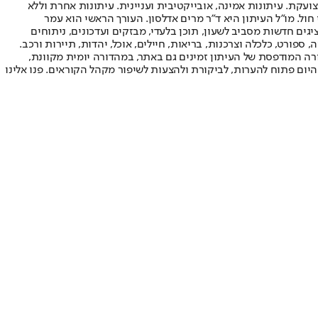
ועקת. עיתונות אמינה, אובייקטיבית ועניינית. עיתונות אחרת וללא
עור החשיפה הגבוה ביותר בימי חול. מו"ל העיתון היא ד"ר מרים אדלסון. העורך הראשי הוא עמר
 והעורך המייסד הוא עמוס רגב. אתרי האינטרנט של "ישראל היום" בעברית ובאנגלית, כמו כן היישומונים (אפליקציות) לאנדרואיד ול-iOS, מציגים חדשות מסביב לשעון, תוכן בלעדי, מבזקים ועדכונים, ניתוחים
, ספורט, כלכלה וצרכנות, בריאות, חיילים, אוכל, יהדות, תיירות ורכב.
דורה המודפסת של העיתון זמינים גם באתר, במהדורה יומית מקוונת,
היום פתוח להערות, לביקורת ולהצעות לשיפור מקהל הקוראים. פנו אלינו