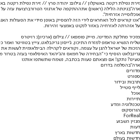
זירת נפילת רקטה באשקלון // צילום: יהודה פרץ // זירת נפילת רקטה באש
ארה"ב
גינתה הלילה (ראשון) את
ההתקפה של ארגוני הטרור
ברצועת עזה על 
אוכלוסייה אזרחית".
"אנו קוראים לכל האחראים לירי הזה להפסיק באופן מידי את הפעולות האג
על אזהרתה לאזרחיה באזור לנקוט באמצעי זהירות.
מזכיר מחלקת המדינה. מייק פומפאו // צילום (ארכיון): רויטרס
שליח הנשיא טראמפ למזרח התיכון, ג'ייסון גרינבלאט, צייץ בטוויטר ואמר
הזכות של ישראל להגן על עצמה, וקוראים לקהילה הבינלאומית לעשות את א
גרינבלאט הוסיף כי "הבחירה של חמאס והג'יהאד האיסלאמי בעזה בטרור מו
טעינו? נתקן! אם מצאתם טעות בכתבה, נשמח שתשתפו אותנו
ארה"ב
הסלמה בדרום
מדורים
ספורט
תרבות ובידור
לייף סטייל
אוכל
תיירות
טכנולוגיה ומדע
הורוסקופ
ForReal
מגזין השבוע
דעות
חדשות בארץ
חדשות בעולם