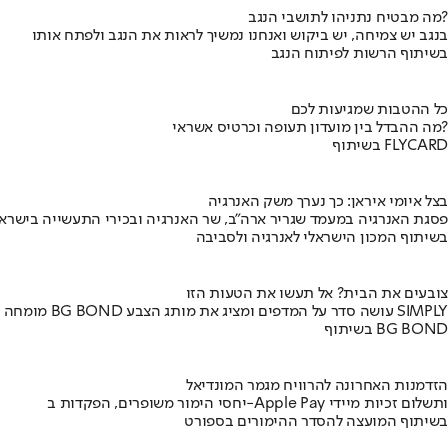
מה מבטיח נתניהו לתושבי הנגב?
בנגב יש צמיחה, יש ביקוש ואנחנו נמשיך לראות את הנגב ולפתח אותו
בשיתוף הרשות לפיתוח הנגב
כל ההטבות שמגיעות לכם
מה ההבדל בין מועדון תעופה וכרטיס אשראי?
בשיתוף FLYCARD
בצל איומי איראן: כך נערך משק האנרגיה
פסגת האנרגיה במעמד שגריר ארה"ב, שר האנרגיה ובכירי התעשייה בישראל
בשיתוף המכון הישראלי לאנרגיה ולסביבה
צובעים את הבית? אל תעשו את הטעות הזו
מומחה BG BOND עושה סדר על המדפים ומציג את מותג הצבע SIMPLY
בשיתוף BG BOND
הזדמנות האחרונה להרוויח מגמר המונדיאל
יחסי הימור משופרים, הפקדות ב-Apple Pay ותשלום זכיות מיידי
בשיתוף המועצה להסדר ההימורים בספורט