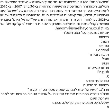
"ישראל היום" הוא גוף תקשורת שנוסד מתוך האמונה שהציבור הישראלי ראוי 
ת
ופרשנויות, וידיאו, פודקאסטים ושידורים חיים. פלטפורמות הדיגיטל של "ישרא
ב-2021 עלו לאוויר האתר החדש והיישומון החדש של "ישראל היום" בע
ואפשר לקבל אותם גם בניוזלטר. מועדון ההטבות הייחודי "הקליקה של ישרא
במייל hayom@israelhayom.co.il.
יום שני, 20.7.2026
ו' באב תשפ"ו
חדשות
דעות
ספורט
ForReal
תרבות ובידור
אוכל
מגזין
אנחנו מגייסים
English
X
טכנולוגיה ומדע
חדשות טכנולוגיה
ארה"ב: "לישראל זכות להגן על עצמה מפני הטרור מעזה"
ארה"ב גינתה בחריפות את ירי הטילים של ארגוני הטרור הפלשתינים לעבר י
מערכת היום
5/5/2019, 02:21
,עודכן
5/5/2019, 05:46
0