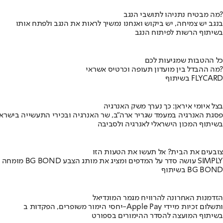
מה מבטיח נתניהו לתושבי הנגב?
בנגב יש צמיחה, יש ביקוש ואנחנו נמשיך לראות את הנגב ולפתח אותו
בשיתוף הרשות לפיתוח הנגב
כל ההטבות שמגיעות לכם
מה ההבדל בין מועדון תעופה וכרטיס אשראי?
בשיתוף FLYCARD
בצל איומי איראן: כך נערך משק האנרגיה
פסגת האנרגיה במעמד שגריר ארה"ב, שר האנרגיה ובכירי התעשייה בישראל
בשיתוף המכון הישראלי לאנרגיה ולסביבה
צובעים את הבית? אל תעשו את הטעות הזו
מומחה BG BOND עושה סדר על המדפים ומציג את מותג הצבע SIMPLY
בשיתוף BG BOND
הזדמנות האחרונה להרוויח מגמר המונדיאל
יחסי הימור משופרים, הפקדות ב-Apple Pay ותשלום זכיות מיידי
בשיתוף המועצה להסדר ההימורים בספורט