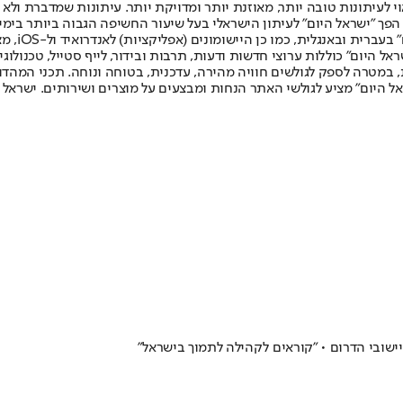
לעיתונות טובה יותר, מאוזנת יותר ומדויקת יותר. עיתונות שמדברת ולא צ
שלום. המהדורה המודפסת הראשונה פורסמה ב-30 ביולי 2007, וב-2010 הפך "ישראל היום" לעיתון הישראלי בעל שי
לחמנוביץ,
ל היום" כוללות ערוצי חדשות ודעות, תרבות ובידור, לייף סטייל, טכנולוגיה
ברית, במטרה לספק לגולשים חוויה מהירה, עדכנית, בטוחה ונוחה. תכני המה
ל היום" מציע לגולשי האתר הנחות ומבצעים על מוצרים ושירותים. ישראל 
ישובי הדרום • "קוראים לקהילה לתמוך בישראל"