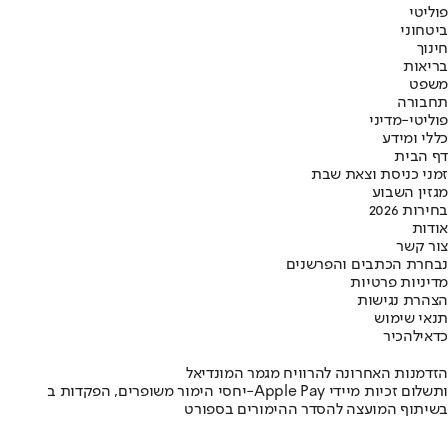
פוליטי
ביטחוני
חינוך
בריאות
משפט
תחבורה
פוליטי-מדיני
כללי ומידע
דף הבית
זמני כניסת וצאת שבת
מגזין השבוע
בחירות 2026
אודות
צור קשר
נבחרת הכתבים והפרשנים
מדיניות פרטיות
הצהרת נגישות
תנאי שימוש
כדאי
להכיר
הזדמנות האחרונה להרוויח מגמר המונדיאל
יחסי הימור משופרים, הפקדות ב-Apple Pay ותשלום זכיות מיידי
בשיתוף המועצה להסדר ההימורים בספורט