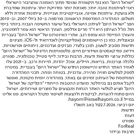
"ישראל היום" הוא גוף תקשורת שנוסד מתוך האמונה שהציבור הישראלי
ראוי לעיתונות טובה יותר, מאוזנת יותר ומדויקת יותר. עיתונות שמדברת
ולא צועקת. עיתונות אמינה, אובייקטיבית ועניינית. עיתונות אחרת וללא
תשלום. המהדורה המודפסת הראשונה פורסמה ב-30 ביולי 2007, וב-2010
הפך "ישראל היום" לעיתון הישראלי בעל שיעור החשיפה הגבוה ביותר בימי
חול. מו"ל העיתון היא ד"ר מרים אדלסון. העורך הראשי הוא עמר לחמנוביץ,
והעורך המייסד הוא עמוס רגב. אתרי האינטרנט של "ישראל היום" בעברית
ובאנגלית, כמו כן היישומונים (אפליקציות) לאנדרואיד ול-iOS, מציגים
חדשות מסביב לשעון, תוכן בלעדי, מבזקים ועדכונים, ניתוחים ופרשנויות,
וידיאו, פודקאסטים ושידורים חיים. פלטפורמות הדיגיטל של "ישראל היום"
כוללות ערוצי חדשות ודעות, תרבות ובידור, לייף סטייל, טכנולוגיה, ספורט,
כלכלה וצרכנות, בריאות, חיילים, אוכל, יהדות, תיירות ורכב. ב-2021 עלו
לאוויר האתר החדש והיישומון החדש של "ישראל היום" בעברית, במטרה
לספק לגולשים חוויה מהירה, עדכנית, בטוחה ונוחה. תכני המהדורה
המודפסת של העיתון זמינים גם באתר, במהדורה יומית מקוונת, ואפשר
לקבל אותם גם בניוזלטר. מועדון ההטבות הייחודי "הקליקה של ישראל
היום" מציע לגולשי האתר הנחות ומבצעים על מוצרים ושירותים. ישראל
היום פתוח להערות, לביקורת ולהצעות לשיפור מקהל הקוראים. פנו אלינו
במייל hayom@israelhayom.co.il.
יום רביעי, 22.7.2026
ח' באב תשפ"ו
חדשות
דעות
ספורט
ForReal
תרבות ובידור