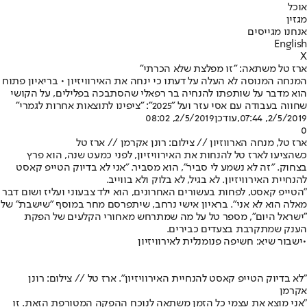
אוכל
מגזין
אנחנו מגייסים
English
X
ארז טל משתאה: "זו מפלצת שלא הכרתי"
המנחה המנוסה לא העלה על דעתו כי ינחה את האירוויזיון • בריאיון פתוח
הוא מדבר על שותפתו להנחיה בר רפאלי שהסתבכה בפלילים, על הקושי
שחווה בעבודה עם אסי עזר ועל "2025": "ציפינו לתוצאות אחרות לגמרי"
2/5/2019, 07:44
,עודכן
2/5/2019, 08:02
0
ארז טל, מנחה הארווזיון // צילום: רונן אקרמן // ארז טל
כשהציעו לארז טל להנחות את ה
אירוויזיון
, לפני כמעט שנה, הוא פרץ
בצחוק. "זה לא נשמע לי סביר", הוא מסביר. "אני לא בדיוק הטייפ קאסט
להנחיית האירוויזיון. לא בגיל, לא בלוק ולא בווייב.
"הטייפ קאסט, לפחות בעשורים האחרונים, הוא ילד צבעוני ועליז ושום דבר
מאלה הוא לא אני". בראיון אישי נרחב, שיתפרסם מחר במוסף "שישבת" של
"ישראל היום", מספר טל על מה שמתרחש מאחורי הקלעים של הפקת
הענק שמתקרבת בצעדים כבירים.
•
ישבור שיא: חשיפה פנומנלית לאירוויזיון
"לא בדיוק הטייפ קאסט להנחיית האירוויזיון". ארז טל // צילום: רונן
אקרמן
"אני מוצא את עצמי כל הזמן משתאה לנוכח ההפקה המטורפת הזאת. זו