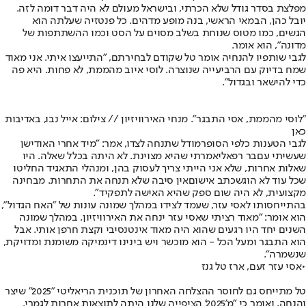
מפלצת בסדר גודל שלא הכרתי, ובישראל מעולם לא היה דבר דומה לזה.
יובל כהן, הבמאי הראשי, בנה מופע מדהים. כל פנטזיה שעלתה הוא
הגשים, כמו מטוס שנוחת בשלב מסוים על הסט וכמו ההשתתפות של
מדונה", הוא אומר.
לגבי שותפיו להנחיה אומר טל שקודם לבחירתם, "התייעצו איתי. אני מאוד
שמח בדיוק עם הרביעייה שנוצרה. לוסי איוב מהממת, לא פחות. היא פה
כדי להישאר ובגדול".
"לוסי מהממת, אסי התבגר". מנחי האירוויזיון // צילום: אייל נבו, באדיבות
כאן
לגבי הטענות כלפי הסופרמודל שתנחה לצדו, אמר: "מיד אחרי האודישן
שעשיתי עם
בר רפאלי
אמרתי שהיא מצוינת. לא היתה בכלל שאלה. היו
שאלות אחרות, שלא אני הייתי צריך לעסוק בהן, ומנהלי התאגיד החליטו
שכל עוד לא הוגש
כתב אישום
אין סיבה שלא תנחה את התחרות. מבחינה
מקצועית, לא היה שום ספק שהיא האישה לתפקיד".
בהתייחסותו ל
אסי עזר
, שעמד לצידו במהלך שמונה עונות של "האח הגדול",
הוא אומר: "מאוד רציתי שאסי עזר ינחה את האירוויזיון. במהלך שמונה
השנים יחד היו רגעים שהוא היה מאוד אינטנסיבי וקצת חרפן אותי. אבל
הוא התבגר ומעל הכל - הוא מוכשר ויש בינינו דינמיקה משומנת ומדויקת,
שנשמרה".
•
אסי עזר זעם, ארז טל גנז
טל מתייחס גם לחוסר ההצלחה האחרון של תוכנית הריאליטי "2025" שיצר
והנחה, ואומר כי "מ'2025' הציפייה שלנו היתה לתוצאות אחרות לגמרי.