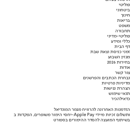
פוליטי
ביטחוני
חינוך
בריאות
משפט
תחבורה
פוליטי-מדיני
כללי ומידע
דף הבית
זמני כניסת וצאת שבת
מגזין השבוע
בחירות 2026
אודות
צור קשר
נבחרת הכתבים והפרשנים
מדיניות פרטיות
הצהרת נגישות
תנאי שימוש
כדאי
להכיר
הזדמנות האחרונה להרוויח מגמר המונדיאל
יחסי הימור משופרים, הפקדות ב-Apple Pay ותשלום זכיות מיידי
בשיתוף המועצה להסדר ההימורים בספורט