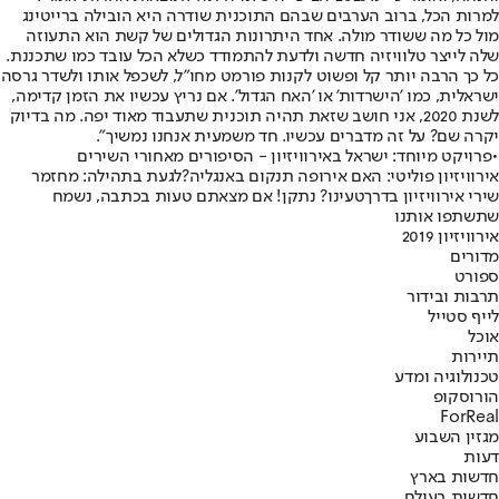
למרות הכל, ברוב הערבים שבהם התוכנית שודרה היא הובילה ברייטינג
מול כל מה ששודר מולה. אחד היתרונות הגדולים של קשת הוא התעוזה
שלה לייצר טלוויזיה חדשה ולדעת להתמודד כשלא הכל עובד כמו שתכננת.
כל כך הרבה יותר קל ופשוט לקנות פורמט מחו"ל, לשכפל אותו ולשדר גרסה
ישראלית, כמו 'הישרדות' או 'האח הגדול'. אם נריץ עכשיו את הזמן קדימה,
לשנת 2020, אני חושב שזאת תהיה תוכנית שתעבוד מאוד יפה. מה בדיוק
יקרה שם? על זה מדברים עכשיו. חד משמעית אנחנו נמשיך".
•
פרויקט מיוחד: ישראל באירוויזיון - הסיפורים מאחורי השירים
אירוויזיון פוליטי: האם אירופה תנקום באנגליה?
לגעת בתהילה: מחזמר
שירי אירוויזיון בדרך
טעינו? נתקן! אם מצאתם טעות בכתבה, נשמח
שתשתפו אותנו
אירוויזיון 2019
מדורים
ספורט
תרבות ובידור
לייף סטייל
אוכל
תיירות
טכנולוגיה ומדע
הורוסקופ
ForReal
מגזין השבוע
דעות
חדשות בארץ
חדשות בעולם