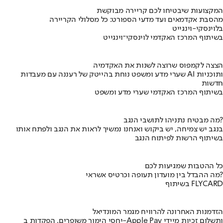
המקצועות שיבטיחו לכם קריירה מבוקשת
מהסבת אקדמאים ועד מדעי הספורט: כל מסלולי הקריירה
בלוינסקי-וינגייט
בשיתוף המרכז האקדמי לוינסקי־וינגייט
הצצה לקמפוס שרוצה לשנות את האקדמיה
שערי מדע ומשפט נוחת בהייטק של רעננה עם מעבדות AI ותוכניות
חדשות
בשיתוף המרכז האקדמי שערי מדע ומשפט
מה מבטיח נתניהו לתושבי הנגב?
בנגב יש צמיחה, יש ביקוש ואנחנו נמשיך לראות את הנגב ולפתח אותו
בשיתוף הרשות לפיתוח הנגב
כל ההטבות שמגיעות לכם
מה ההבדל בין מועדון תעופה וכרטיס אשראי?
בשיתוף FLYCARD
הזדמנות האחרונה להרוויח מגמר המונדיאל
יחסי הימור משופרים, הפקדות ב-Apple Pay ותשלום זכיות מיידי