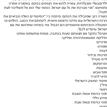
ילדים
בעלי מוגבלויות, צפויה לרגש את הצופים בטקס. במפגרה אמרה
נחמיאס: ״אני מברכת את כל עם ישראל. המסר שלי הוא אל תשליכני לעת
זקנה״.
השרה רגב שמובילה את הטקס, סיכמה כי: ״הסיפורים האלה מביאים את
הרוח הישראלית עם נתינה ודוגמא אישית. לקחתם את הכאב, החלום או
המגבלה והוכחתם שהשמיים הם הגבול. אני בטוחה שתרגשו את עם
ישראל, שיצדיע לכם״.
טעינו? נתקן! אם מצאתם טעות בכתבה, נשמח שתשתפו אותנו
הדלקת המשואות
יהודה פוליקר
מדורים
ספורט
דעות
תרבות ובידור
לייף סטייל
הורוסקופ
שישבת
סוף שבוע
כדאי להכיר
סיפור המשק הישראלי
נדל"ן
ראשי
זמני כניסת וצאת השבת
מידע כללי
זמני כניסת וצאת שבת
ראשי