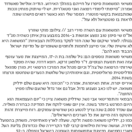
משיאי המשואות סיפרו על חייהם במהלך האירוע. הודיה אוליאל מאשדוד
אמרה: ״סיימתי לימודי רפואה ואני סטאז׳רית. יש לי שיתוק מוחין ונכות
שמתבטאת בקושי מוטורי. המסר שלי הוא כאשר רואים מישהו שונה
לראות בו פוטנציאל ולא עול״.
משיאי המשואות עם השרה מירי רגב // צילום: מוקי שוורץ
אל״מ שי סימן טוב נפצע אנושות ב-2014 במבצע צוק איתן כשהיה מג״ד
בגולני. לאחר שיקום של שנה חזר לפקד במכללות הצבאיות: ״המשואה היא
לא אישית שלי. אני מייצג לוחמות ולוחמים ששומרים על מדינת ישראל
הכבוד הוא להם״.
משיאי משואות נוספים הם: גיל שלמה בת ה-17, המייצגת את נוער עוטף
עזה ואת תנועת הצופים, ד״ר סלמאן זרקא, רופא דרוזי, שהיה מפקד
שירותי הרפואה של צה״ל וכיום מנהל את המרכז הרפואי זיו, מורן סמואל
מדליסטית פראלימפית, וגם אימותיהן של שלושת הנערים שנחטפו ונרצחו
בשנת 2014.
איריס יפרח, אחת האימהות, אמרה כי ״הכוונה היא שעם שלם ידליק
משואה. יש לנו כאב וגעגוע גדול, אבל גם אור גדול שהעם שלנו מפיץ
החוצה״.
הבמאי והתסריטאי אבי נשר, שידליק משואה ציין כי ״יום העצמאות הוא
היום המרגש ביותר בשנה. אין יום שאני לוקח את המדינה כברורה מאליה.
עם שנדד 2,000 שנה צריך לנטוע כאן שורשים עמוקים. רוח מייצרת זהות
והטקס הזה מייצג את כל הערכים הישראלים״.
כמו כן, ידליקו משואה מנשה זלקה, שעלה לארץ מאתיופיה, משחק בהפועל
חדרה, ועושה שירות מילואים קרבי לצד הקריירה שלו ככדורגלן בליגת העל.
מארי נחמיאס, מייצגת את
משפחות האומנה בישראל וטיפלה ב-52