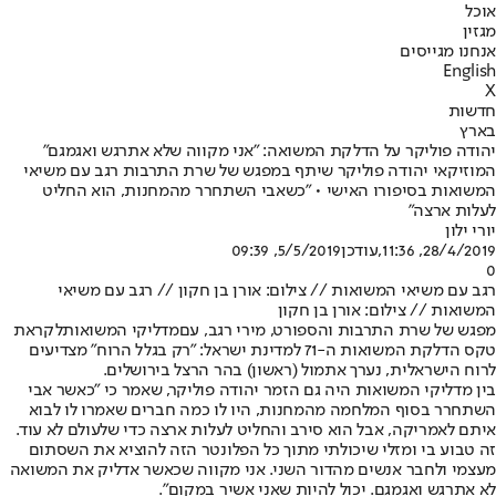
אוכל
מגזין
אנחנו מגייסים
English
X
חדשות
בארץ
יהודה פוליקר על הדלקת המשואה: "אני מקווה שלא אתרגש ואגמגם"
המוזיקאי יהודה פוליקר שיתף במפגש של שרת התרבות רגב עם משיאי
המשואות בסיפורו האישי • ״כשאבי השתחרר מהמחנות, הוא החליט
לעלות ארצה"
יורי ילון
28/4/2019, 11:36
,עודכן
5/5/2019, 09:39
0
רגב עם משיאי המשואות // צילום: אורן בן חקון // רגב עם משיאי
המשואות // צילום: אורן בן חקון
מפגש של שרת התרבות והספורט, מירי רגב, עם
מדליקי המשואות
לקראת
טקס הדלקת המשואות ה-71 למדינת ישראל: ״רק בגלל הרוח״ מצדיעים
לרוח הישראלית, נערך אתמול (ראשון) בהר הרצל בירושלים.
בין מדליקי המשואות היה גם הזמר יהודה פוליקר, שאמר כי ״כאשר אבי
השתחרר בסוף המלחמה מהמחנות, היו לו כמה חברים שאמרו לו לבוא
איתם לאמריקה, אבל הוא סירב והחליט לעלות ארצה כדי שלעולם לא עוד.
זה טבוע בי ומזלי שיכולתי מתוך כל הפלונטר הזה להוציא את השסתום
מעצמי ולחבר אנשים מהדור השני. אני מקווה שכאשר אדליק את המשואה
לא אתרגש ואגמגם. יכול להיות שאני אשיר במקום״.