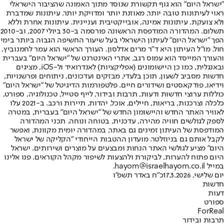
"ישראל היום" הוא גוף תקשורת שנוסד מתוך האמונה שהציבור הישראלי
ראוי לעיתונות טובה יותר, מאוזנת יותר ומדויקת יותר. עיתונות שמדברת
ולא צועקת. עיתונות אמינה, אובייקטיבית ועניינית. עיתונות אחרת וללא
תשלום. המהדורה המודפסת הראשונה פורסמה ב-30 ביולי 2007, וב-2010
הפך "ישראל היום" לעיתון הישראלי בעל שיעור החשיפה הגבוה ביותר בימי
חול. מו"ל העיתון היא ד"ר מרים אדלסון. העורך הראשי הוא עמר לחמנוביץ,
והעורך המייסד הוא עמוס רגב. אתרי האינטרנט של "ישראל היום" בעברית
ובאנגלית, כמו כן היישומונים (אפליקציות) לאנדרואיד ול-iOS, מציגים
חדשות מסביב לשעון, תוכן בלעדי, מבזקים ועדכונים, ניתוחים ופרשנויות,
וידיאו, פודקאסטים ושידורים חיים. פלטפורמות הדיגיטל של "ישראל היום"
כוללות ערוצי חדשות ודעות, תרבות ובידור, לייף סטייל, טכנולוגיה, ספורט,
כלכלה וצרכנות, בריאות, חיילים, אוכל, יהדות, תיירות ורכב. ב-2021 עלו
לאוויר האתר החדש והיישומון החדש של "ישראל היום" בעברית, במטרה
לספק לגולשים חוויה מהירה, עדכנית, בטוחה ונוחה. תכני המהדורה
המודפסת של העיתון זמינים גם באתר, במהדורה יומית מקוונת, ואפשר
לקבל אותם גם בניוזלטר. מועדון ההטבות הייחודי "הקליקה של ישראל
היום" מציע לגולשי האתר הנחות ומבצעים על מוצרים ושירותים. ישראל
היום פתוח להערות, לביקורת ולהצעות לשיפור מקהל הקוראים. פנו אלינו
במייל hayom@israelhayom.co.il.
יום שלישי, 17.3.2026
כ"ח באדר תשפ"ו
חדשות
דעות
ספורט
ForReal
תרבות ובידור