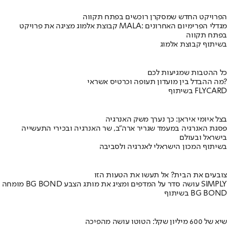
הפרויקט החדש שמסקרן רוכשים בפתח תקווה
קבוצת אלמוג מציגה את פרויקט MALA: מגדלי הפרימיום האחרונים
בפתח תקווה
בשיתוף קבוצת אלמוג
כל ההטבות שמגיעות לכם
מה ההבדל בין מועדון תעופה וכרטיס אשראי?
בשיתוף FLYCARD
בצל איומי איראן: כך נערך משק האנרגיה
פסגת האנרגיה במעמד שגריר ארה"ב, שר האנרגיה ובכירי התעשייה
בישראל ובעולם
בשיתוף המכון הישראלי לאנרגיה ולסביבה
צובעים את הבית? אל תעשו את הטעות הזו
מומחה BG BOND עושה סדר על המדפים ומציג את מותג הצבע SIMPLY
בשיתוף BG BOND
שיא של 600 מיליון שקל: הטוטו עושה מהפיכה