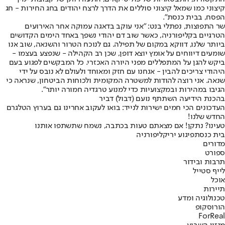
קיצוני כמו שמאל קיצוני סוללים את הדרך לרצח יהודים בחג החירות - חג
הפסח, בבית כנסת".
שר התפוצות, נפתלי בנט: "אני עוקב בדאגה עמוקה אחר האירועים
הטרגיים בקליפורניה, כאשר שוב דם יהודי נשפך באחד הימים הקדושים
ביותר שלנו, דווקא במקום של תפילה. גם לנוכח הטרור והשנאה, שוב אנו
שומעים דיווחים על אומץ יוצא דופן, שכן רב הקהילה - שנפצע בעצמו -
ביקש להגן על המתפללים מפני היורה האכזרי. כל המבקשים לפגוע בעם
היהודי צריכים להבין - אנחנו עם חזק ומאוחד ולעולם לא נובס על ידי
שנאה. אני רוצה להודות למשטרה המקומית ולכוחות הביטחון, שנראה כי
הגיבו במהירות ובמקצועיות כדי למנוע טרגדיה חמורה יותר".
בהכנת הידיעה השתתף נועם (דבול) דביר
העדכונים הכי חמים ישירות לנייד: בואו לעקוב אחרינו גם בערוץ הטלגרם
החדש שלנו
!
טעינו? נתקן! אם מצאתם טעות בכתבה, נשמח שתשתפו אותנו
בית כנסת
פיגוע ירי
קליפורניה
מדורים
ספורט
תרבות ובידור
לייף סטייל
אוכל
תיירות
טכנולוגיה ומדע
הורוסקופ
ForReal