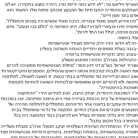
השריף ויליאם גור: "לא ידוע כמה יריות נורו, היורה נמצא בחקירה. יש לנו
העתקים מהמדיה החברתית של המבצע ומכתב פתוח שלו. החשוד הוא
אדם בוגר מסן דייגו".
"זהו אירוע חשוב מאוד עבורינו, הרבה מאוד אנשים היו בפנים והתפללו",
סיפרה מינו אנבארי לערוץ nbc7. היא הוסיפה כי "כולם בכו וצעקו". אדם
נכנס פנימה, קילל ואז החל לירות".
עוד בנושא:
•
זה לא חדש: הניו יורק טיימס מעודד אנטישמיות
•
בובה בעלת סממנים יהודיים הוכתה ונשרפה בפולין
•
בערב החג: תקרית אנטישמית ברוסיה
•
הקהילות בארה"ב הוזהרו מפיגוע משולב
שגריר ישראל באו"ם דני דנון מסר: "מחלת האנטישמיות ממשיכה להרים
את ראשה ולגבות קורבנות אנחנו רואים שהמילים, המפגנים והקריקטורות
שוב הופכים ליריות נגד מתפללים בבתי כנסת. זו השעה לפעולה, למלחמה
נחושה ולא לגינויים רפים שמאפשרים לכוחות השנאה להחיות תקופות
חשוכות בהיסטוריה".
יו"ר הסוכנות היהודית, יצחק הרצוג, הגיב לאירוע הירי: "ההתקפה
האנטישמית על בית הכנסת בעיירה פווי היא איומה ומדאיגה. אנו בסוכנות
היהודית עוקבים בדאגה אחר הדיווחים, מתפללים להחלמה מהירה של
הפצועים ומבכים את אובדן החיים. התקפה על כל מי שמתפלל בבית
תפילה היא בלתי מוסרית בעליל ויש להיאבק כנגד התופעה הזו בכל
החומרה בכל מקום בתבל".
מ"מ יו"ר ההסתדרות הציונית העולמית יעקב חגואל: ארה"ב סובלת מעלייה
חמורה באנטישמיות, בהסתה ובאלימות. ביטויים ורמיזות אנטישמיות מצד
התקשורת, התבטאויות של פוליטיקאים, התעוררותן של קבוצות ימין