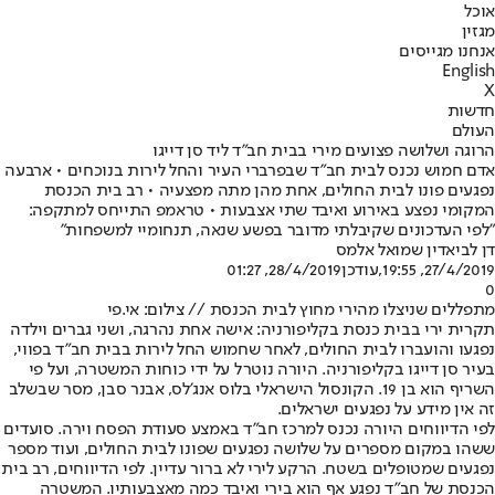
אוכל
מגזין
אנחנו מגייסים
English
X
חדשות
העולם
הרוגה ושלושה פצועים מירי בבית חב"ד ליד סן דייגו
אדם חמוש נכנס לבית חב"ד שבפרברי העיר והחל לירות בנוכחים • ארבעה
נפגעים פונו לבית החולים, אחת מהן מתה מפצעיה • רב בית הכנסת
המקומי נפצע באירוע ואיבד שתי אצבעות • טראמפ התייחס למתקפה:
"לפי העדכונים שקיבלתי מדובר בפשע שנאה, תנחומיי למשפחות"
דן לביא
דין שמואל אלמס
27/4/2019, 19:55
,עודכן
28/4/2019, 01:27
0
מתפללים שניצלו מהירי מחוץ לבית הכנסת // צילום: אי.פי
תקרית ירי בבית כנסת בקליפורניה
: אישה אחת נהרגה, ושני גברים וילדה
נפגעו והועברו לבית החולים, לאחר שחמוש החל לירות בבית חב"ד בפווי,
בעיר סן דייגו בקליפורניה. היורה נוטרל על ידי כוחות המשטרה, ועל פי
השריף הוא בן 19. הקונסול הישראלי בלוס אנג'לס, אבנר סבן, מסר שבשלב
זה אין מידע על נפגעים ישראלים.
לפי הדיווחים היורה נכנס למרכז חב"ד באמצע סעודת הפסח וירה. סועדים
ששהו במקום מספרים על שלושה נפגעים שפונו לבית החולים, ועוד מספר
נפגעים שמטופלים בשטח. הרקע לירי לא ברור עדיין. לפי הדיווחים, רב בית
הכנסת של חב"ד נפגע אף הוא בירי ואיבד כמה מאצבעותיו. המשטרה