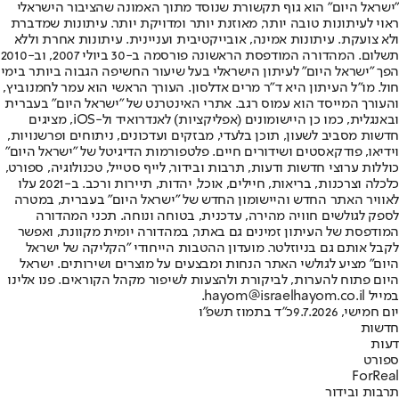
"ישראל היום" הוא גוף תקשורת שנוסד מתוך האמונה שהציבור הישראלי
ראוי לעיתונות טובה יותר, מאוזנת יותר ומדויקת יותר. עיתונות שמדברת
ולא צועקת. עיתונות אמינה, אובייקטיבית ועניינית. עיתונות אחרת וללא
תשלום. המהדורה המודפסת הראשונה פורסמה ב-30 ביולי 2007, וב-2010
הפך "ישראל היום" לעיתון הישראלי בעל שיעור החשיפה הגבוה ביותר בימי
חול. מו"ל העיתון היא ד"ר מרים אדלסון. העורך הראשי הוא עמר לחמנוביץ,
והעורך המייסד הוא עמוס רגב. אתרי האינטרנט של "ישראל היום" בעברית
ובאנגלית, כמו כן היישומונים (אפליקציות) לאנדרואיד ול-iOS, מציגים
חדשות מסביב לשעון, תוכן בלעדי, מבזקים ועדכונים, ניתוחים ופרשנויות,
וידיאו, פודקאסטים ושידורים חיים. פלטפורמות הדיגיטל של "ישראל היום"
כוללות ערוצי חדשות ודעות, תרבות ובידור, לייף סטייל, טכנולוגיה, ספורט,
כלכלה וצרכנות, בריאות, חיילים, אוכל, יהדות, תיירות ורכב. ב-2021 עלו
לאוויר האתר החדש והיישומון החדש של "ישראל היום" בעברית, במטרה
לספק לגולשים חוויה מהירה, עדכנית, בטוחה ונוחה. תכני המהדורה
המודפסת של העיתון זמינים גם באתר, במהדורה יומית מקוונת, ואפשר
לקבל אותם גם בניוזלטר. מועדון ההטבות הייחודי "הקליקה של ישראל
היום" מציע לגולשי האתר הנחות ומבצעים על מוצרים ושירותים. ישראל
היום פתוח להערות, לביקורת ולהצעות לשיפור מקהל הקוראים. פנו אלינו
במייל hayom@israelhayom.co.il.
יום חמישי, 9.7.2026
כ"ד בתמוז תשפ"ו
חדשות
דעות
ספורט
ForReal
תרבות ובידור