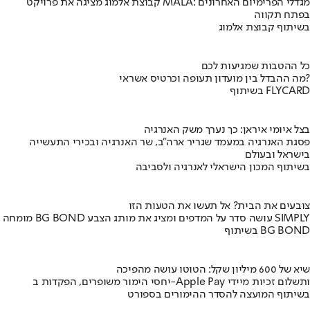
קבוצת אלמוג מציגה את פרויקט MALA: מגדלי הפרימיום האחרונים
בפתח תקווה
בשיתוף קבוצת אלמוג
כל ההטבות שמגיעות לכם
מה ההבדל בין מועדון תעופה וכרטיס אשראי?
בשיתוף FLYCARD
בצל איומי איראן: כך נערך משק האנרגיה
פסגת האנרגיה במעמד שגריר ארה"ב, שר האנרגיה ובכירי התעשייה
בישראל ובעולם
בשיתוף המכון הישראלי לאנרגיה ולסביבה
צובעים את הבית? אל תעשו את הטעות הזו
מומחה BG BOND עושה סדר על המדפים ומציג את מותג הצבע SIMPLY
בשיתוף BG BOND
שיא של 600 מיליון שקל: הטוטו עושה מהפיכה
יחסי הימור משופרים, הפקדות ב-Apple Pay ותשלום זכיות מיידי
בשיתוף המועצה להסדר ההימורים בספורט