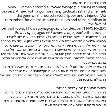
מתגברת כוחות במקום.
Today, Gunman entered a Poway synagogue during morning
prayers. Armed with a gun wearning tactical vest and a helmet,
the gunman murdered 1 worshipper and 4 injured. We
remember the victims, mourn their loss and remain defiant in
the face of
terror.
#Poway
#Powaysynagogue
pic.twitter.com/FNAV20yZDC
April 27, 2019
— Poway synagogue (@Powaysynagogue)
כלי התקשורת בארצות הברית טוענים כי שלושת הפצועים פונו למרכז
הרפואי פלומר. אחד הפצועים הוא הרב ישראל גולדשטיין שייסד את המרכז,
בגיר נוסף וילדה. על פי השריף המקומי, שוטר סיור פגע ברכב שבו נמלט
היורה, אך לא פגע בו. על פי המשטרה המקומית, החשוד התקשר אליהם,
הודה בירי, והסביר להם היכן הוא נמצא. השוטרים מצאו אותו, והחשוד יצא
מהרכב בידיים מורמות ונעצר. הנשק שבו השתמש נמצא על המושב הקדמי
ברכב שבו נמלט.
הנשיא טראמפ התייחס לאירוע: "לפי העדכונים האחרונים שקיבלתי מדובר
בפשע שנאה. אנחנו מכבדים את האנשים מקליפורניה, ואני מוסר את
תנחומיי הכנים לנפגעים. נדאג לטפל בפוגעים. מברך את כוחות הביטחון על
התנהלותם באירוע".
כוחות הביטחון מחוץ לבית הכנסת
ראש העיר סטיב ואוס אמר במסיבת עיתונאים: "אני רוצה שתדעו שזו לא
פווי. אנחנו תמיד הולכים מחובקים וכך גם היום. אנחנו מעריכים את
האנשים מחב"ד. אנחנו נעבור זאת. הלבבות שלנו מופנים למשפחות. פווי
תישאר חזקה ונישאר שם אחד בשביל השני".