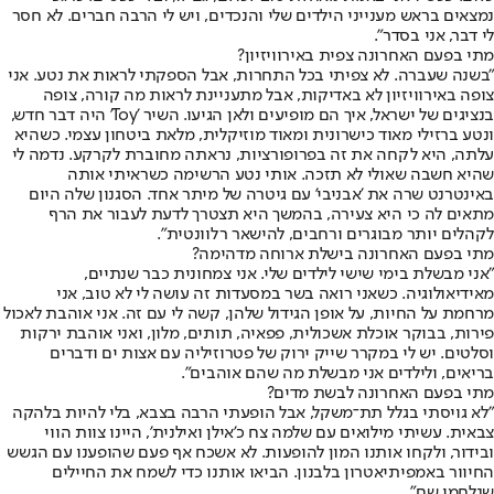
נמצאים בראש מענייני הילדים שלי והנכדים, ויש לי הרבה חברים. לא חסר
לי דבר, אני בסדר".
מתי בפעם האחרונה צפית באירוויזיון?
"בשנה שעברה. לא צפיתי בכל התחרות, אבל הספקתי לראות את נטע. אני
צופה באירוויזיון לא באדיקות, אבל מתעניינת לראות מה קורה, צופה
בנציגים של ישראל, איך הם מופיעים ולאן הגיעו. השיר 'Toy' היה דבר חדש,
ונטע ברזילי מאוד כישרונית ומאוד מוזיקלית, מלאת ביטחון עצמי. כשהיא
עלתה, היא לקחה את זה בפרופורציות, נראתה מחוברת לקרקע. נדמה לי
שהיא חשבה שאולי לא תזכה. אותי נטע הרשימה כשראיתי אותה
באינטרנט שרה את 'אבניבי' עם גיטרה של מיתר אחד. הסגנון שלה היום
מתאים לה כי היא צעירה, בהמשך היא תצטרך לדעת לעבור את הרף
לקהלים יותר מבוגרים ורחבים, להישאר רלוונטית".
מתי בפעם האחרונה בישלת ארוחה מדהימה?
"אני מבשלת בימי שישי לילדים שלי. אני צמחונית כבר שנתיים,
מאידיאולוגיה. כשאני רואה בשר במסעדות זה עושה לי לא טוב, אני
מרחמת על החיות, על אופן הגידול שלהן, קשה לי עם זה. אני אוהבת לאכול
פירות, בבוקר אוכלת אשכולית, פפאיה, תותים, מלון, ואני אוהבת ירקות
וסלטים. יש לי במקרר שייק ירוק של פטרוזיליה עם אצות ים ודברים
בריאים, ולילדים אני מבשלת מה שהם אוהבים".
מתי בפעם האחרונה לבשת מדים?
"לא גויסתי בגלל תת־משקל, אבל הופעתי הרבה בצבא, בלי להיות בלהקה
צבאית. עשיתי מילואים עם שלמה צח כ'אילן ואילנית', היינו צוות הווי
ובידור, ולקחו אותנו המון להופעות. לא אשכח אף פעם שהופענו עם הגשש
החיוור באמפיתיאטרון בלבנון. הביאו אותנו כדי לשמח את החיילים
שנלחמו שם".