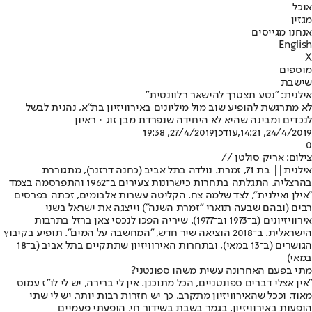
אוכל
מגזין
אנחנו מגייסים
English
X
מוספים
שישבת
אילנית: "נטע תצטרך להישאר רלוונטית"
לא מתרגשת להופיע שוב מול מיליונים באירוויזיון בת"א, נהנית לבשל
לנכדים ומבינה שהיא לא היחידה שנפרדת מבן זוג • ראיון
24/4/2019, 14:21
,עודכן
27/4/2019, 19:38
0
צילום: אריק סולטן //
אילנית
|| בת 71, זמרת. נולדה בתל אביב (כחנה דרזנר), מתגוררת
בהרצליה. התגלתה בתחרות כישרונות צעירים ב־1962 והתפרסמה בצמד
"אילן ואילנית", לצד שלמה צח. הקליטה עשרות אלבומים, זכתה בפרסים
רבים (ובהם שבעה תוארי "זמרת השנה") וייצגה את ישראל בשני
אירוויזיונים (ב־1973 וב־1977). שיריה הפכו לנכסי צאן ברזל בתרבות
הישראלית. ב־2018 הוציאה שיר חדש, "המחשבה על המים". תופיע בקיבוץ
הגושרים (ב־13 במאי), ובתחרות האירוויזיון שתתקיים בתל אביב (ב־18
במאי)
מתי בפעם האחרונה עשית משהו ספונטני?
"אין אצלי דברים ספונטניים, הכל מתוכנן. אין לי ברירה, יש לי לו"ז עמוס
מאוד, וככל שהאירוויזיון מתקרב, כך יש חזרות רבות יותר. יש לי שתי
הופעות באירוויזיון, בגמר בשבת בשידור חי. הופעתי פעמיים