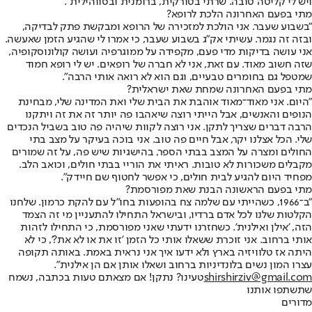
ויש לי קליטה טובה. שרתי בטורקית, ברומנית ובסווהילית".
מתי בפעם האחרונה הלכת לרופא?
"בשבוע שעבר. אני הולכת למזכירה של הרופא ומבקשת פתק לבדיקה,
ובזה זה נגמר. עשיתי אק"ג בשבוע שעבר, כי אמרו לי שהגיע הזמן שאעשה.
אני עושה בדיקות מדי פעם, מקפידה על ממוגרפיה ועושה קולונוסקופיה,
שזה חשוב מאוד. עם זאת, אני לא חברה של רופאים. יש לי רופא חמוד
שמטפל גם בחומרים טבעיים, וגם הוא לא רואה אותי הרבה".
מתי בפעם האחרונה שמחת שאת ישראלית?
"היום. אני מאוד־מאוד אוהבת את הבית שלי ואת המדינה שלי, מבחינת
הנופים והאנשים, אבל הייתי רוצה שיאהבו פה יותר זה את זה ויתקנו
הרבה דברים שצריך לתקן. אני רוצה לקוות שיהיה פה טוב בשביל הנכדים
שלי. הכל אצלנו יקר, אבל חיים פה טוב. אני בוכה בעיקר על מצב בתי
החולים ומצרה על המצב בבתי הספר, בהישגיות שיש פה, על זה שמורים
מקבלים משכורות לא טובות. ראיתי את הוריי בבתי חולים, וכואב הלב.
מפחיד היום להגיע לבית חולים, כי אפשר לחטוף שם חיידק".
מתי בפעם הראשונה הבנת שאת מפורסמת?
"ב־1966, כשהייתי עם שלמה צח בהופעות בחו"ל עם להקת כרמון. שלחנו
הקלטות שלנו לכל אדם ברדיו, ובישראל התחילו להתעניין מי זה הצמד
הזה, 'אילן ואילנית'. כשחזרנו ידעתי שאני מפורסמת, כי התחילו לזהות
אותי ברחוב. אני זוכרת ששאלו אותי כל הזמן 'זו את או לא את?', כי לא
היתה אז טלוויזיה בארץ ולא ידעו איך אני נראית באמת. באותה תקופה
עצרו המון נשים בלונדיניות ברחוב ושאלו אותן אם הן אילנית".
shirshirziv@gmail.com
טעינו? נתקן! אם מצאתם טעות בכתבה, נשמח
שתשתפו אותנו
מדורים