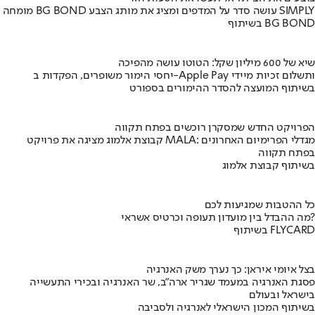
מומחה BG BOND עושה סדר על המדפים ומציג את מותג הצבע SIMPLY
בשיתוף BG BOND
שיא של 600 מיליון שקל: הטוטו עושה מהפיכה
יחסי הימור משופרים, הפקדות ב-Apple Pay ותשלום זכיות מיידי
בשיתוף המועצה להסדר ההימורים בספורט
הפרויקט החדש שמסקרן רוכשים בפתח תקווה
קבוצת אלמוג מציגה את פרויקט MALA: מגדלי הפרימיום האחרונים
בפתח תקווה
בשיתוף קבוצת אלמוג
כל ההטבות שמגיעות לכם
מה ההבדל בין מועדון תעופה וכרטיס אשראי?
בשיתוף FLYCARD
בצל איומי איראן: כך נערך משק האנרגיה
פסגת האנרגיה במעמד שגריר ארה"ב, שר האנרגיה ובכירי התעשייה
בישראל ובעולם
בשיתוף המכון הישראלי לאנרגיה ולסביבה