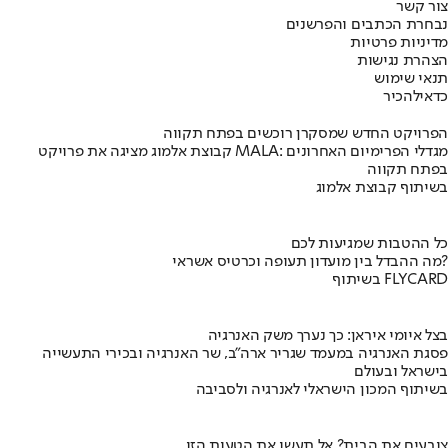
צור קשר
נבחרת הכתבים והפרשנים
מדיניות פרטיות
הצהרת נגישות
תנאי שימוש
כדאי
להכיר
הפרויקט החדש שמסקרן רוכשים בפתח תקווה
קבוצת אלמוג מציגה את פרויקט MALA: מגדלי הפרימיום האחרונים
בפתח תקווה
בשיתוף קבוצת אלמוג
כל ההטבות שמגיעות לכם
מה ההבדל בין מועדון תעופה וכרטיס אשראי?
בשיתוף FLYCARD
בצל איומי איראן: כך נערך משק האנרגיה
פסגת האנרגיה במעמד שגריר ארה"ב, שר האנרגיה ובכירי התעשייה
בישראל ובעולם
בשיתוף המכון הישראלי לאנרגיה ולסביבה
צובעים את הבית? אל תעשו את הטעות הזו