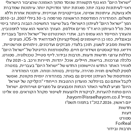
"ישראל היום" הוא גוף תקשורת שנוסד מתוך האמונה שהציבור הישראלי
ראוי לעיתונות טובה יותר, מאוזנת יותר ומדויקת יותר. עיתונות שמדברת
ולא צועקת. עיתונות אמינה, אובייקטיבית ועניינית. עיתונות אחרת וללא
תשלום. המהדורה המודפסת הראשונה פורסמה ב-30 ביולי 2007, וב-2010
הפך "ישראל היום" לעיתון הישראלי בעל שיעור החשיפה הגבוה ביותר בימי
חול. מו"ל העיתון היא ד"ר מרים אדלסון. העורך הראשי הוא עמר לחמנוביץ,
והעורך המייסד הוא עמוס רגב. אתרי האינטרנט של "ישראל היום" בעברית
ובאנגלית, כמו כן היישומונים (אפליקציות) לאנדרואיד ול-iOS, מציגים
חדשות מסביב לשעון, תוכן בלעדי, מבזקים ועדכונים, ניתוחים ופרשנויות,
וידיאו, פודקאסטים ושידורים חיים. פלטפורמות הדיגיטל של "ישראל היום"
כוללות ערוצי חדשות ודעות, תרבות ובידור, לייף סטייל, טכנולוגיה, ספורט,
כלכלה וצרכנות, בריאות, חיילים, אוכל, יהדות, תיירות ורכב. ב-2021 עלו
לאוויר האתר החדש והיישומון החדש של "ישראל היום" בעברית, במטרה
לספק לגולשים חוויה מהירה, עדכנית, בטוחה ונוחה. תכני המהדורה
המודפסת של העיתון זמינים גם באתר, במהדורה יומית מקוונת, ואפשר
לקבל אותם גם בניוזלטר. מועדון ההטבות הייחודי "הקליקה של ישראל
היום" מציע לגולשי האתר הנחות ומבצעים על מוצרים ושירותים. ישראל
היום פתוח להערות, לביקורת ולהצעות לשיפור מקהל הקוראים. פנו אלינו
במייל hayom@israelhayom.co.il.
יום ראשון, 12.7.2026
כ"ז בתמוז תשפ"ו
חדשות
דעות
ספורט
ForReal
תרבות ובידור