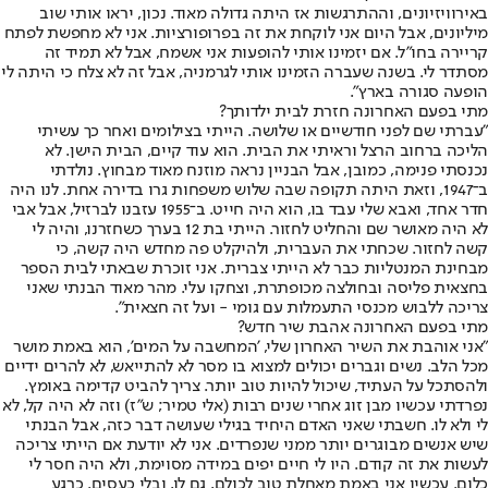
באירוויזיונים, וההתרגשות אז היתה גדולה מאוד. נכון, יראו אותי שוב
מיליונים, אבל היום אני לוקחת את זה בפרופורציות. אני לא מחפשת לפתח
קריירה בחו"ל. אם יזמינו אותי להופעות אני אשמח, אבל לא תמיד זה
מסתדר לי. בשנה שעברה הזמינו אותי לגרמניה, אבל זה לא צלח כי היתה לי
הופעה סגורה בארץ".
מתי בפעם האחרונה חזרת לבית ילדותך?
"עברתי שם לפני חודשיים או שלושה. הייתי בצילומים ואחר כך עשיתי
הליכה ברחוב הרצל וראיתי את הבית. הוא עוד קיים, הבית הישן. לא
נכנסתי פנימה, כמובן, אבל הבניין נראה מוזנח מאוד מבחוץ. נולדתי
ב־1947, וזאת היתה תקופה שבה שלוש משפחות גרו בדירה אחת. לנו היה
חדר אחד, ואבא שלי עבד בו, הוא היה חייט. ב־1955 עזבנו לברזיל, אבל אבי
לא היה מאושר שם והחליט לחזור. הייתי בת 12 בערך כשחזרנו, והיה לי
קשה לחזור. שכחתי את העברית, ולהיקלט פה מחדש היה קשה, כי
מבחינת המנטליות כבר לא הייתי צברית. אני זוכרת שבאתי לבית הספר
בחצאית פליסה ובחולצה מכופתרת, וצחקו עלי. מהר מאוד הבנתי שאני
צריכה ללבוש מכנסי התעמלות עם גומי - ועל זה חצאית".
מתי בפעם האחרונה אהבת שיר חדש?
"אני אוהבת את השיר האחרון שלי, 'המחשבה על המים', הוא באמת מושר
מכל הלב. נשים וגברים יכולים למצוא בו מסר לא להתייאש, לא להרים ידיים
ולהסתכל על העתיד, שיכול להיות טוב יותר. צריך להביט קדימה באומץ.
נפרדתי עכשיו מבן זוג אחרי שנים רבות (אלי טמיר; ש"ז) וזה לא היה קל, לא
לי ולא לו. חשבתי שאני האדם היחיד בגילי שעושה דבר כזה, אבל הבנתי
שיש אנשים מבוגרים יותר ממני שנפרדים. אני לא יודעת אם הייתי צריכה
לעשות את זה קודם. היו לי חיים יפים במידה מסוימת, ולא היה חסר לי
כלום. עכשיו אני באמת מאחלת טוב לכולם, גם לו, ובלי כעסים. כרגע