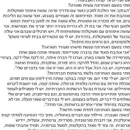
עם נעליים על קצות האצבעות".
מתי בפעם האחרונה עשית ספורט?
"הבוקר. אני הולכת למכון כושר עם מדריך פרטי, עושה אימוני משקולות
ואוהבת את זה מאוד. המינימום זה פעמיים בשבוע, ואני עושה גם הליכות
בים. אני לא מכורה או פנאטית, אלא עושה את זה למען בריאות הנפש
ולמען הגוף שלי. אני בת 71, לא נהיית צעירה יותר וצריך את הגמישות. אני
עושה אימונים עם משקולות שמתאימות לי, ויש תרגילים שבהם אני עולה
בכובד של המשקולות, בזהירות. יש לי גם מכשירים בבית לשיווי משקל
ולסקווטים, הם נראים כמו פיתות".
מתי בפעם האחרונה פגשת מישהו מעורר השראה?
"אני אוהבת מאוד את ברברה סטרייסנד. פגשתי אותה פעם אחת
בפרמיירה של משהו בארץ, וערכו לי הכרה איתה, זה לקח אולי דקה. בעיניי
היא כישרון עצום, מודל לחיקוי. היא זמרת, שחקנית, במאית ואישה
מצחיקה. יש בה הכל, אבל היא זו היא, ואני זו אני. אני בדברים שלי".
מתי בפעם האחרונה גלשת ברשתות חברתיות?
"היום. יש לי סדר יום. אני קמה בבוקר, שותה מיץ לימון עם מים חמים,
אוכלת פירות עם טחינה גולמית וגרנולה, שותה קפה, ואז יושבת לקרוא
אימיילים. אני עוברת גם על הרשתות החברתיות. יש לי מפעילים לעמוד
העסקי ומתייגים אותי הרבה באינסטגרם, וגם בפייסבוק. מעריצים שלי
שולחים לי דברים, מעלים בעצמם, ויש לי גם דברים שאני מעלה. אני לא
עוקבת במיוחד אחרי אחרים ברשתות, אני מודה".
מתי בפעם האחרונה למדת שפה חדשה?
"בשנה שעברה. טיילתי עם חברים באיטליה, ותוך כדי הנסיעה למדתי קצת
איטלקית. אני דוברת פורטוגזית, ספרדית, צרפתית, אנגלית, יידיש
וגרמנית. זה עזר לי מאוד בהקלטות, למשל בגרמניה. תמיד אהבתי שפות,