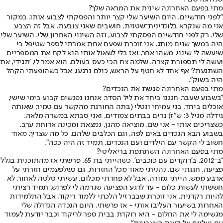
מתי בפעם האחרונה שינית את המראה שלך?
"לפני חודשיים. היום השיער שלי קצר יותר והפסקתי לצבוע אותו. במקור
אני מה שנקרא בלונדינית־שטנית. חושבים שאני צובעת, אבל זה הצבע
שלי. רק לפני חודשיים הפסקתי לצבוע, וזה השינוי האחרון שלי. השיער שלי
היה במשך שנים מותג. אני זוכרת שפעם אחת אמרתי לספר שטיפל בי
שיעשה לי שינוי, משהו אחר, ואז בלי לשאול אותי הוא לקח את המספריים
ועשה לי תספורת קצרה. שלמה צח הכי כעס בעולם. הוא אמר לי, 'תגידי, את
השתגעת?' אף אחד לא חטף על הראש, כולם נרגעו, אבל כשהופעתי הקהל
היה בשוק".
מתי בפעם האחרונה פגשת את הנכדים?
"בשבוע שעבר. חגגנו ביחד את ליל הסדר. אנחנו נפגשים קבוע בימי שישי,
אוכלים ביחד. בני עמיחי ונטלי (בתה החורגת מהקשר עם טמיר, שאותה
גידלה מגיל 3; ש"ז) גרים בבתים צמודים, ואני סבתא במשרה מלאה.
כשצריכים אותי - אני שם. מוציאה מהגן, נמצאת ומכינה ארוחת ערב.
בשבוע הבא הנכדים באים לפה, וגם הכלבים שלהם, כל מה שצריך. מאוד
חשוב לי הקשר עם הילדים ועם הנכדים, תמיד זה היה ככה".
מתי בפעם האחרונה השתתפת בריאליטי?
"ב־2012, ב'רוקדים עם כוכבים', כשהייתי בת 65. פרשתי אז מהתוכנית בגלל
פציעה. חגגתי שם, נהניתי מאוד מכל החזרות, גם כשלפעמים חזרתי על
ארבע ממש, הייתי גמורה. אבל לא פחדתי מכלום, עשיתי סלטה לאחור, לא
חששתי לעשות כלום - עד לרגע הפציעה שגרמה לי לפרוש. תמיד רציתי
להיות רקדנית. אני זוכרת שבברזיל הלכתי ללמוד ריקוד, אבל התלמידות
האחרות בשיעור העליבו אותי - אז פרשתי. היום הנכדה הגדולה שלי
מגשימה לי את החלום - היא רוקדת בבית ספר לריקוד וכבר יודעת לעמוד