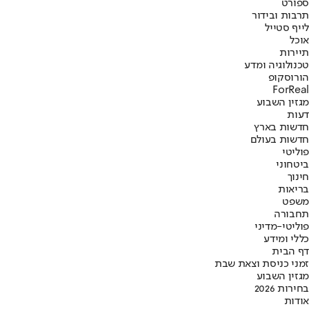
ספורט
תרבות ובידור
לייף סטייל
אוכל
תיירות
טכנולוגיה ומדע
הורוסקופ
ForReal
מגזין השבוע
דעות
חדשות בארץ
חדשות בעולם
פוליטי
ביטחוני
חינוך
בריאות
משפט
תחבורה
פוליטי-מדיני
כללי ומידע
דף הבית
זמני כניסת וצאת שבת
מגזין השבוע
בחירות 2026
אודות