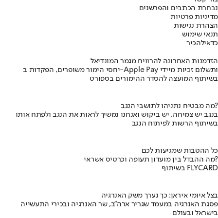
נבחרת הכתבים והפרשנים
מדיניות פרטיות
הצהרת נגישות
תנאי שימוש
כדאי
להכיר
הזדמנות האחרונה להרוויח מגמר המונדיאל
יחסי הימור משופרים, הפקדות ב-Apple Pay ותשלום זכיות מיידי
בשיתוף המועצה להסדר ההימורים בספורט
מה מבטיח נתניהו לתושבי הנגב?
בנגב יש צמיחה, יש ביקוש ואנחנו נמשיך לראות את הנגב ולפתח אותו
בשיתוף הרשות לפיתוח הנגב
כל ההטבות שמגיעות לכם
מה ההבדל בין מועדון תעופה וכרטיס אשראי?
בשיתוף FLYCARD
בצל איומי איראן: כך נערך משק האנרגיה
פסגת האנרגיה במעמד שגריר ארה"ב, שר האנרגיה ובכירי התעשייה
בישראל ובעולם