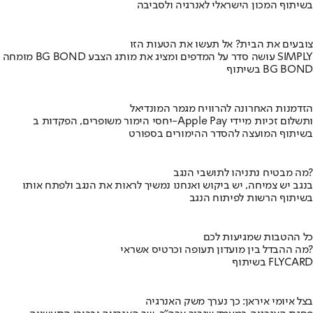
בשיתוף המכון הישראלי לאנרגיה ולסביבה
צובעים את הבית? אל תעשו את הטעות הזו
מומחה BG BOND עושה סדר על המדפים ומציג את מותג הצבע SIMPLY
בשיתוף BG BOND
הזדמנות האחרונה להרוויח מגמר המונדיאל
יחסי הימור משופרים, הפקדות ב-Apple Pay ותשלום זכיות מיידי
בשיתוף המועצה להסדר ההימורים בספורט
מה מבטיח נתניהו לתושבי הנגב?
בנגב יש צמיחה, יש ביקוש ואנחנו נמשיך לראות את הנגב ולפתח אותו
בשיתוף הרשות לפיתוח הנגב
כל ההטבות שמגיעות לכם
מה ההבדל בין מועדון תעופה וכרטיס אשראי?
בשיתוף FLYCARD
בצל איומי איראן: כך נערך משק האנרגיה