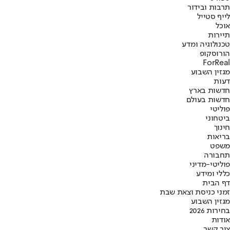
תרבות ובידור
לייף סטייל
אוכל
תיירות
טכנולוגיה ומדע
הורוסקופ
ForReal
מגזין השבוע
דעות
חדשות בארץ
חדשות בעולם
פוליטי
ביטחוני
חינוך
בריאות
משפט
תחבורה
פוליטי-מדיני
כללי ומידע
דף הבית
זמני כניסת וצאת שבת
מגזין השבוע
בחירות 2026
אודות
צור קשר