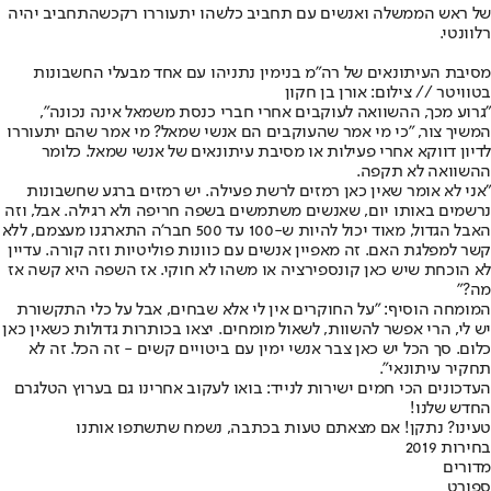
של ראש הממשלה ואנשים עם תחביב כלשהו יתעוררו רק
כשהתחביב יהיה
רלוונטי.
מסיבת העיתונאים של רה"מ בנימין נתניהו עם אחד מבעלי החשבונות
בטוויטר // צילום: אורן בן חקון
"גרוע מכך, ההשוואה לעוקבים אחרי חברי כנסת משמאל אינה נכונה",
המשיך צור, "כי מי אמר שהעוקבים הם אנשי שמאל? מי אמר שהם יתעוררו
לדיון דווקא אחרי פעילות או מסיבת עיתונאים של אנשי שמאל. כלומר
ההשוואה לא תקפה.
"אני לא אומר שאין כאן רמזים לרשת פעילה. יש רמזים ברגע שחשבונות
נרשמים באותו יום, שאנשים משתמשים בשפה חריפה ולא רגילה. אבל, וזה
האבל הגדול, מאוד יכול להיות ש-100 עד 500 חבר'ה התארגנו מעצמם, ללא
קשר למפלגת האם. זה מאפיין אנשים עם כוונות פוליטיות וזה קורה. עדיין
לא הוכחת שיש כאן קונספירציה או משהו לא חוקי. אז השפה היא קשה אז
מה?"
המומחה הוסיף: "על החוקרים אין לי אלא שבחים, אבל על כלי התקשורת
יש לי, הרי אפשר להשוות, לשאול מומחים. יצאו בכותרות גדולות כשאין כאן
כלום. סך הכל יש כאן צבר אנשי ימין עם ביטויים קשים - זה הכל. זה לא
תחקיר עיתונאי".
העדכונים הכי חמים ישירות לנייד: בואו לעקוב אחרינו גם בערוץ הטלגרם
החדש שלנו
!
טעינו? נתקן! אם מצאתם טעות בכתבה, נשמח שתשתפו אותנו
בחירות 2019
מדורים
ספורט