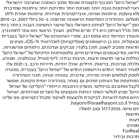
"ישראל היום" הוא גוף תקשורת שנוסד מתוך האמונה שהציבור הישראלי
ראוי לעיתונות טובה יותר, מאוזנת יותר ומדויקת יותר. עיתונות שמדברת
ולא צועקת. עיתונות אמינה, אובייקטיבית ועניינית. עיתונות אחרת וללא
תשלום. המהדורה המודפסת הראשונה פורסמה ב-30 ביולי 2007, וב-2010
הפך "ישראל היום" לעיתון הישראלי בעל שיעור החשיפה הגבוה ביותר בימי
חול. מו"ל העיתון היא ד"ר מרים אדלסון. העורך הראשי הוא עמר לחמנוביץ,
והעורך המייסד הוא עמוס רגב. אתרי האינטרנט של "ישראל היום" בעברית
ובאנגלית, כמו כן היישומונים (אפליקציות) לאנדרואיד ול-iOS, מציגים
חדשות מסביב לשעון, תוכן בלעדי, מבזקים ועדכונים, ניתוחים ופרשנויות,
וידיאו, פודקאסטים ושידורים חיים. פלטפורמות הדיגיטל של "ישראל היום"
כוללות ערוצי חדשות ודעות, תרבות ובידור, לייף סטייל, טכנולוגיה, ספורט,
כלכלה וצרכנות, בריאות, חיילים, אוכל, יהדות, תיירות ורכב. ב-2021 עלו
לאוויר האתר החדש והיישומון החדש של "ישראל היום" בעברית, במטרה
לספק לגולשים חוויה מהירה, עדכנית, בטוחה ונוחה. תכני המהדורה
המודפסת של העיתון זמינים גם באתר, במהדורה יומית מקוונת, ואפשר
לקבל אותם גם בניוזלטר. מועדון ההטבות הייחודי "הקליקה של ישראל
היום" מציע לגולשי האתר הנחות ומבצעים על מוצרים ושירותים. ישראל
היום פתוח להערות, לביקורת ולהצעות לשיפור מקהל הקוראים. פנו אלינו
במייל hayom@israelhayom.co.il.
יום שישי, 17.7.2026
ג' באב תשפ"ו
חדשות
דעות
ספורט
ForReal
תרבות ובידור