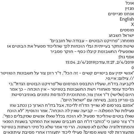
אוכל
מגזין
אנחנו מגייסים
English
X
מוספים
ישראל השבוע
מומחה: "פרויקט הבוטים - עבודה של חובבים"
שיטת מחקר בעייתית ובלי הוכחות לכך שהליכוד מפעיל את הבוטים או
שמפעילי החשבונות קיבלו כסף - חוקר מסביר
אסף גולן
2/4/2019, 11:27
,עודכן
2/4/2019, 15:04
0
"אנשי ימין עם ביטויים קשים - זה הכל", ד"ר רונן צור על חשבונות הטוויטר
// צילום: איי.פי.
לקביעה בדו"ח, שעליו התבסס הפרסום של
"פרויקט הבוטים הגדול",
כי
הליכוד עומד מאחורי רשת החשבונות בטוויטר - אין הוכחה - כך אמר
היום (שלישי) ד"ר אורן צור, מהתוכנית להנדסת נתונים באוניברסיטת
בן-גוריון בנגב, בשיחה עם "ישראל היום".
"אמנם בפרסום לא שוייך הדו"ח לליכוד, אבל בדו"ח הארוך כן נכתב שזו
פעילות של המפלגה – קביעה שאין לה הוכחה", אמר והוסיף: "לא הוכח
שאלו בוטים שהליכוד מפעיל. לא הוכח בכלל שאלו אנשים שמקבלים כסף".
ד"ר צור טוען כי "כותבי דו"ח הם חובבים שעשו את המחקר בשעות הפנאי
והמתודולוגיה שלהם לא פשוטה. הרי מי אמר שלא כל מיני רשתות בטוויטר
מתעוררות לפי נושא מסוים? פעילי ליכוד יתעוררו אחרי מסיבת עיתונאים