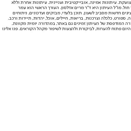
ועקת. עיתונות אמינה, אובייקטיבית ועניינית. עיתונות אחרת וללא
עור החשיפה הגבוה ביותר בימי חול. מו"ל העיתון היא ד"ר מרים אדלסון. העורך הראשי הוא עמר
 והעורך המייסד הוא עמוס רגב. אתרי האינטרנט של "ישראל היום" בעברית ובאנגלית, כמו כן היישומונים (אפליקציות) לאנדרואיד ול-iOS, מציגים חדשות מסביב לשעון, תוכן בלעדי, מבזקים ועדכונים, ניתוחים
, ספורט, כלכלה וצרכנות, בריאות, חיילים, אוכל, יהדות, תיירות ורכב.
דורה המודפסת של העיתון זמינים גם באתר, במהדורה יומית מקוונת,
היום פתוח להערות, לביקורת ולהצעות לשיפור מקהל הקוראים. פנו אלינו