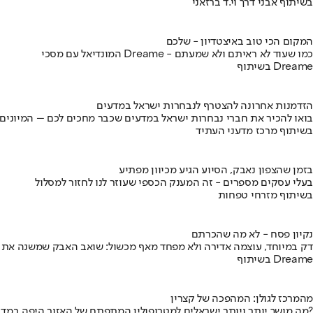
בשיתוף אבני דרך וי.ד ברזאני
המקום הכי טוב באיצטדיון - שלכם
המונדיאל עם מסכי Dreame - כמו שעוד לא ראיתם ולא שמעתם
בשיתוף Dreame
הזדמנות אחרונה להצטרף לנבחרות ישראל במדעים
בואו להכיר את חברי נבחרות ישראל במדעים שכבר מחכים לכם – המיונים
בשיתוף מרכז מדעני העתיד
בזמן שהצפון נאבק, הסיוע הגיע מכיוון מפתיע
בעלי עסקים מספרים - זה המענק הכספי שעוזר לנו לחזור למסלול
בשיתוף מזרחי טפחות
נקיון פסח - לא מה שהכרתם
דק במיוחד, עוצמה אדירה ולא מפחד מאף מכשול: שואב האבק שמשנה את
בשיתוף Dreame
מהמרכז לגולן: המהפכה של קצרין
מה מושך יותר ויותר ישראלים למטרופולין המתפתח של האזור היפה במדינה?