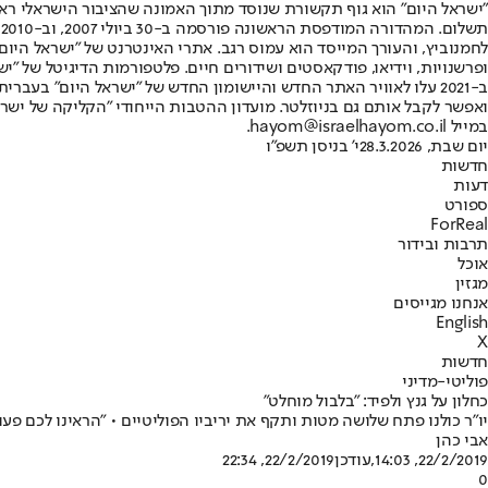
"ישראל היום" הוא גוף תקשורת שנוסד מתוך האמונה שהציבור הישראלי ראוי 
ת
ופרשנויות, וידיאו, פודקאסטים ושידורים חיים. פלטפורמות הדיגיטל של "ישרא
ב-2021 עלו לאוויר האתר החדש והיישומון החדש של "ישראל היום" בע
ואפשר לקבל אותם גם בניוזלטר. מועדון ההטבות הייחודי "הקליקה של ישרא
במייל hayom@israelhayom.co.il.
יום שבת, 28.3.2026
י' בניסן תשפ"ו
חדשות
דעות
ספורט
ForReal
תרבות ובידור
אוכל
מגזין
אנחנו מגייסים
English
X
חדשות
פוליטי-מדיני
כחלון על גנץ ולפיד: "בלבול מוחלט"
יו"ר כולנו פתח שלושה מטות ותקף את יריביו הפוליטיים • "הראינו לכם פעו
אבי כהן
22/2/2019, 14:03
,עודכן
22/2/2019, 22:34
0