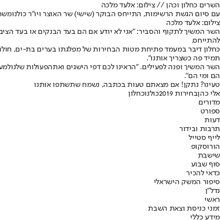
השרים כחלון וכהן // צילום: אלעד מלכה
עם סיום הגשת הרשימות, התייחס הבוקר (שישי) שר האוצר ויו"ר כולנו
משה 
צילום: אלעד מלכה
השר המשיך לתקוף והסביר: "אני לא יודע אם הם בעד הבנקים או בעד הציב
להתייחס.
כחלון דיבר במעמד פתיחת מטות הבחירות של מפלגתו בערים בת-ים, חולון ורא
תמיד פה כשצריך אותנו".
השר המשיך ופנה לפעילים. "הראינו לכם דפי הישגים ואת
הפעולות שלנו
למען
הם ומי הם".
טעינו? נתקן! אם מצאתם טעות בכתבה, נשמח שתשתפו אותנו
אלי כהן
בחירות 2019
כולנו
כחלון
מדורים
ספורט
דעות
תרבות ובידור
לייף סטייל
הורוסקופ
שישבת
סוף שבוע
כדאי להכיר
סיפור המשק הישראלי
נדל"ן
ראשי
זמני כניסת וצאת השבת
מידע כללי