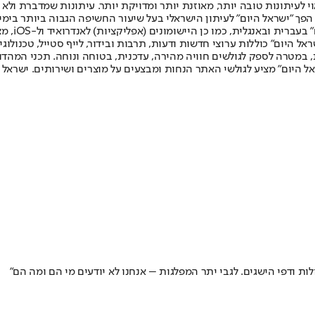
לעיתונות טובה יותר, מאוזנת יותר ומדויקת יותר. עיתונות שמדברת ולא צ
שלום. המהדורה המודפסת הראשונה פורסמה ב-30 ביולי 2007, וב-2010 הפך "ישראל היום" לעיתון הישראלי בעל שי
לחמנוביץ,
ל היום" כוללות ערוצי חדשות ודעות, תרבות ובידור, לייף סטייל, טכנולוגיה
ברית, במטרה לספק לגולשים חוויה מהירה, עדכנית, בטוחה ונוחה. תכני המה
ל היום" מציע לגולשי האתר הנחות ומבצעים על מוצרים ושירותים. ישראל 
לות ודפי הישגים. לגבי יתר המפלגות – אנחנו לא יודעים מי הם ומה הם"