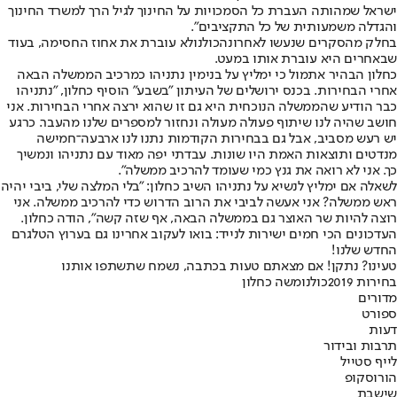
ישראל שמהותה העברת כל הסמכויות על החינוך לגיל הרך למשרד החינוך
והגדלה משמעותית של כל התקציבים".
בחלק מהסקרים שנעשו לאחרונה
כולנו
לא עוברת את אחוז החסימה, בעוד
שבאחרים היא עוברת אותו במעט.
כחלון הבהיר אתמול כי ימליץ על בנימין נתניהו כמרכיב הממשלה הבאה
אחרי הבחירות. בכנס ירושלים של העיתון "בשבע" הוסיף כחלון, "נתניהו
כבר הודיע שהממשלה הנוכחית היא גם זו שהוא ירצה אחרי הבחירות. אני
חושב שהיה לנו שיתוף פעולה מעולה ונחזור למספרים שלנו מהעבר. כרגע
יש רעש מסביב, אבל גם בבחירות הקודמות נתנו לנו ארבעה־חמישה
מנדטים ותוצאות האמת היו שונות. עבדתי יפה מאוד עם נתניהו ונמשיך
כך. אני לא רואה את גנץ כמי שעומד להרכיב ממשלה".
לשאלה אם ימליץ לנשיא על נתניהו השיב כחלון: "בלי המלצה שלי, ביבי יהיה
ראש ממשלה? אני אעשה לביבי את הרוב הדרוש כדי להרכיב ממשלה. אני
רוצה להיות שר האוצר גם בממשלה הבאה, אף שזה קשה", הודה כחלון.
העדכונים הכי חמים ישירות לנייד: בואו לעקוב אחרינו גם בערוץ הטלגרם
החדש שלנו
!
טעינו? נתקן! אם מצאתם טעות בכתבה, נשמח שתשתפו אותנו
בחירות 2019
כולנו
משה כחלון
מדורים
ספורט
דעות
תרבות ובידור
לייף סטייל
הורוסקופ
שישבת