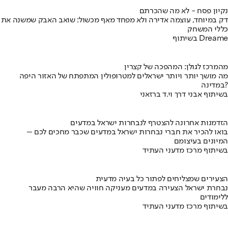
נקיון פסח - לא מה שהכרתם
דק במיוחד, עוצמה אדירה ולא מפחד מאף מכשול: שואב האבק שמשנה את
כללי המשחק
בשיתוף Dreame
מהמרכז לגולן: המהפכה של קצרין
מה מושך יותר ויותר ישראלים למטרופולין המתפתח של האזור היפה
במדינה?
בשיתוף אבני דרך וי.ד ברזאני
הזדמנות אחרונה להצטרף לנבחרות ישראל במדעים
בואו להכיר את חברי נבחרות ישראל במדעים שכבר מחכים לכם –
המיונים בעיצומם
בשיתוף מרכז מדעני העתיד
הצעירים שמצליחים לפתור כל בעיה מדעית
נבחרת ישראל הצעירה במדעים מעניקה חוויה שהיא הרבה מעבר
ללימודים
בשיתוף מרכז מדעני העתיד