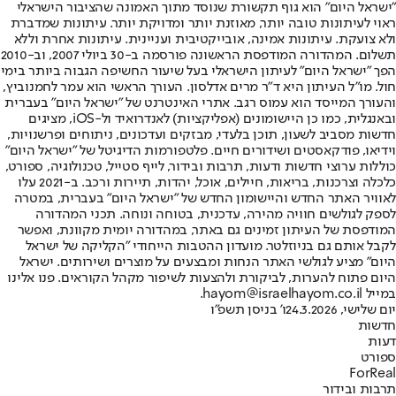
"ישראל היום" הוא גוף תקשורת שנוסד מתוך האמונה שהציבור הישראלי
ראוי לעיתונות טובה יותר, מאוזנת יותר ומדויקת יותר. עיתונות שמדברת
ולא צועקת. עיתונות אמינה, אובייקטיבית ועניינית. עיתונות אחרת וללא
תשלום. המהדורה המודפסת הראשונה פורסמה ב-30 ביולי 2007, וב-2010
הפך "ישראל היום" לעיתון הישראלי בעל שיעור החשיפה הגבוה ביותר בימי
חול. מו"ל העיתון היא ד"ר מרים אדלסון. העורך הראשי הוא עמר לחמנוביץ,
והעורך המייסד הוא עמוס רגב. אתרי האינטרנט של "ישראל היום" בעברית
ובאנגלית, כמו כן היישומונים (אפליקציות) לאנדרואיד ול-iOS, מציגים
חדשות מסביב לשעון, תוכן בלעדי, מבזקים ועדכונים, ניתוחים ופרשנויות,
וידיאו, פודקאסטים ושידורים חיים. פלטפורמות הדיגיטל של "ישראל היום"
כוללות ערוצי חדשות ודעות, תרבות ובידור, לייף סטייל, טכנולוגיה, ספורט,
כלכלה וצרכנות, בריאות, חיילים, אוכל, יהדות, תיירות ורכב. ב-2021 עלו
לאוויר האתר החדש והיישומון החדש של "ישראל היום" בעברית, במטרה
לספק לגולשים חוויה מהירה, עדכנית, בטוחה ונוחה. תכני המהדורה
המודפסת של העיתון זמינים גם באתר, במהדורה יומית מקוונת, ואפשר
לקבל אותם גם בניוזלטר. מועדון ההטבות הייחודי "הקליקה של ישראל
היום" מציע לגולשי האתר הנחות ומבצעים על מוצרים ושירותים. ישראל
היום פתוח להערות, לביקורת ולהצעות לשיפור מקהל הקוראים. פנו אלינו
במייל hayom@israelhayom.co.il.
יום שלישי, 24.3.2026
ו' בניסן תשפ"ו
חדשות
דעות
ספורט
ForReal
תרבות ובידור