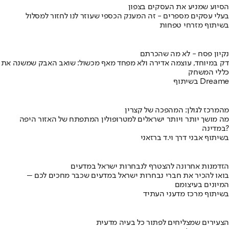
הסיוע שמניע את העסקים בצפון
בעלי עסקים מספרים - זה המענק הכספי שעוזר לנו לחזור למסלול
בשיתוף מזרחי טפחות
נקיון פסח - לא מה שהכרתם
דק במיוחד, עוצמה אדירה ולא מפחד מאף מכשול: שואב האבק שמשנה את
כללי המשחק
בשיתוף Dreame
מהמרכז לגולן: המהפכה של קצרין
מה מושך יותר ויותר ישראלים למטרופולין המתפתח של האזור היפה
במדינה?
בשיתוף אבני דרך וי.ד ברזאני
הזדמנות אחרונה להצטרף לנבחרות ישראל במדעים
בואו להכיר את חברי נבחרות ישראל במדעים שכבר מחכים לכם –
המיונים בעיצומם
בשיתוף מרכז מדעני העתיד
הצעירים שמצליחים לפתור כל בעיה מדעית