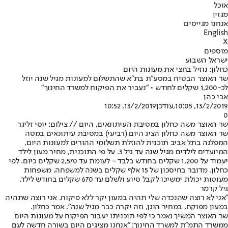
אוכל
מגזין
אנחנו מגייסים
English
X
מוספים
ישראל השבוע
כחלון: נוזיל בחצי את מעונות היום
שר האוצר הבטיח במסע"ת בת"א שהתשלום למעונות מגיל שנה יוזל
לכ-1,200 שקלים לחודש • "נעביר את הפיקוח למשרד החינוך"
אבי כהן
13/2/2019, 10:05
,עודכן
13/2/2019, 10:52
0
שר האוצר משה כחלון במסיבת העיתונאים, היום // צילום: יוסי זליגר
שר האוצר משה כחלון הציג היום (רביעי) במסיבת עיתונאים במטה
המפלגה בתל אביב תוכנית להוזלת תשלומי ההורים למעונות היום,
המיועדים לילדים מגיל שנה עד גיל 3. על פי התוכנית, מחיר מעון לילד
יעמוד על 1,200 שקלים בחודש בלבד - לעומת עד 2,570 שקלים כיום. לפי
כחלון, מדובר בחיסכון של 15 אלף שקלים בשנה למשפחה. משפחות
מעוטות יכולת ימשיכו לקבל סיוע ולשלם עד 670 שקלים בחודש לילד.
גיל קרמר
"אני לא רוצה שהנכדה שלי תהיה במעון יקר ללא פיקוח. אני רוצה שתהיה
במעון מפוקח, במחיר הוגן, וזה יקרה כבר מגיל שנה", אמר כחלון.
שר האוצר המשיך ואמר כי לפי תוכניתו יעבור הפיקוח על מעונות היום
ממשרד התמ"ת למשרד החינוך: "אנחנו מציגים היום בשורה חדשה לעם