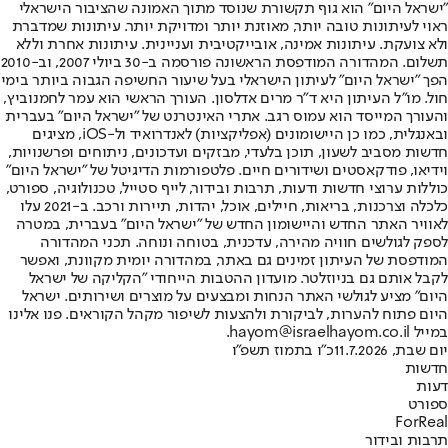
"ישראל היום" הוא גוף תקשורת שנוסד מתוך האמונה שהציבור הישראלי
ראוי לעיתונות טובה יותר, מאוזנת יותר ומדויקת יותר. עיתונות שמדברת
ולא צועקת. עיתונות אמינה, אובייקטיבית ועניינית. עיתונות אחרת וללא
תשלום. המהדורה המודפסת הראשונה פורסמה ב-30 ביולי 2007, וב-2010
הפך "ישראל היום" לעיתון הישראלי בעל שיעור החשיפה הגבוה ביותר בימי
חול. מו"ל העיתון היא ד"ר מרים אדלסון. העורך הראשי הוא עמר לחמנוביץ,
והעורך המייסד הוא עמוס רגב. אתרי האינטרנט של "ישראל היום" בעברית
ובאנגלית, כמו כן היישומונים (אפליקציות) לאנדרואיד ול-iOS, מציגים
חדשות מסביב לשעון, תוכן בלעדי, מבזקים ועדכונים, ניתוחים ופרשנויות,
וידיאו, פודקאסטים ושידורים חיים. פלטפורמות הדיגיטל של "ישראל היום"
כוללות ערוצי חדשות ודעות, תרבות ובידור, לייף סטייל, טכנולוגיה, ספורט,
כלכלה וצרכנות, בריאות, חיילים, אוכל, יהדות, תיירות ורכב. ב-2021 עלו
לאוויר האתר החדש והיישומון החדש של "ישראל היום" בעברית, במטרה
לספק לגולשים חוויה מהירה, עדכנית, בטוחה ונוחה. תכני המהדורה
המודפסת של העיתון זמינים גם באתר, במהדורה יומית מקוונת, ואפשר
לקבל אותם גם בניוזלטר. מועדון ההטבות הייחודי "הקליקה של ישראל
היום" מציע לגולשי האתר הנחות ומבצעים על מוצרים ושירותים. ישראל
היום פתוח להערות, לביקורת ולהצעות לשיפור מקהל הקוראים. פנו אלינו
במייל hayom@israelhayom.co.il.
יום שבת, 11.7.2026
כ"ו בתמוז תשפ"ו
חדשות
דעות
ספורט
ForReal
תרבות ובידור