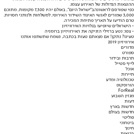
ההוצאות הגדולות של האירוע עצמו.
כפי ש
פורסם לראשונה
ב״ישראל היום״, באולם יהיו 7,300 מקומות, מתוכם
3,000 שמורים לאנשי האיגוד השידור האירופי, למשלחות ולנותני חסויות.
טרם הודיעו על תאריך פתיחת המכירה.
• הישראלים שיופיעו בגלויות האירוויזיון
• צפו: נטע ברזילי הזניקה את האירוויזיון ברומניה
טעינו? נתקן! אם מצאתם טעות בכתבה, נשמח שתשתפו אותנו
אירוויזיון 2019
מדורים
ספורט
תרבות ובידור
לייף סטייל
אוכל
תיירות
טכנולוגיה ומדע
הורוסקופ
ForReal
מגזין השבוע
דעות
חדשות בארץ
חדשות בעולם
פוליטי
ביטחוני
חינוך
בריאות