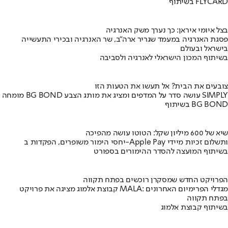
בשיתוף FLYCARD
בצל איומי איראן: כך נערך משק האנרגיה
פסגת האנרגיה במעמד שגריר ארה"ב, שר האנרגיה ובכירי התעשייה
בישראל ובעולם
בשיתוף המכון הישראלי לאנרגיה ולסביבה
צובעים את הבית? אל תעשו את הטעות הזו
מומחה BG BOND עושה סדר על המדפים ומציג את מותג הצבע SIMPLY
בשיתוף BG BOND
שיא של 600 מיליון שקל: הטוטו עושה מהפיכה
יחסי הימור משופרים, הפקדות ב-Apple Pay ותשלום זכיות מיידי
בשיתוף המועצה להסדר ההימורים בספורט
הפרויקט החדש שמסקרן רוכשים בפתח תקווה
קבוצת אלמוג מציגה את פרויקט MALA: מגדלי הפרימיום האחרונים
בפתח תקווה
בשיתוף קבוצת אלמוג