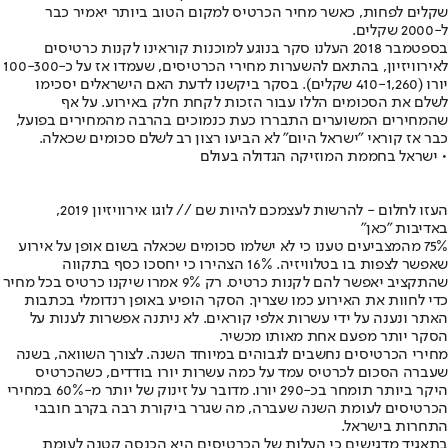
שקלים לפחות, כאשר מחיר הכרטיס למקום הטוב ביותר יאמיר כבר
ל-2000 שקלים.
בספטמבר 2018 העלנו סקר בנוגע למוכנות קוראינו לקנות כרטיסים
לאירוויזיון, בהתאם להשערות מחירי הכרטיסים, שעמדו אז על כ-100-300
יורו (410-1,260 שקלים). בסקר ביקשנו לדעת האם הישראלים יסכימו
לשלם את הסכומים הללו עבור הזכות לקחת חלק באירוע. על אף
שהמחירים המשוערים התבררו כעת כנמוכים בהרבה מהמחירים בפועל,
כבר אז קוראי "ישראל היום" לא הביעו רצון רב לשלם סכומים שכאלה.
• ישראל בחממת המוזיקה הגדולה בעולם
העזו לחלום - להרשות לעצמכם להיות שם // לוגו אירוויזיון 2019,
באדיבות "כאן"
75% מהמצביעים טענו כי לא ישלמו סכומים שכאלה בשום אופן על אירוע
שאפשר לצפות בו בטלוויזיה. 16% הצהירו כי יחסכו כסף בתקווה
שהתקציב יאפשר להם לקנות כרטיס. רק 9% אמרו שיקנו כרטיס בכל מחיר
כדי לחוות את האירוע כמו שצריך. הסקר הופיע באופן רנדומלי בכתבות
האתר ונענה על ידי עשרות אלפי קוראים. לא ניתנה אפשרות לענות על
הסקר יותר מפעם אחת מאותו מכשיר.
מחירי הכרטיסים נחשבים לגבוהים במיוחד השנה. לצורך השוואה, בשנה
שעברה הסכום לכרטיס עמד על כמה עשרות יורו בודדים, כשהכרטיס
היקר ביותר תומחר בכ-290 יורו. מדובר על זינוק של יותר מ-60% במחירי
הכרטיסים לעומת השנה שעברה, מה שגרר ביקורת רבה בקרב חובבי
התחרות בישראל.
בתאגיד מדגישים כי העלות של הכרטיסים היא הכנסה קטנה לעומת