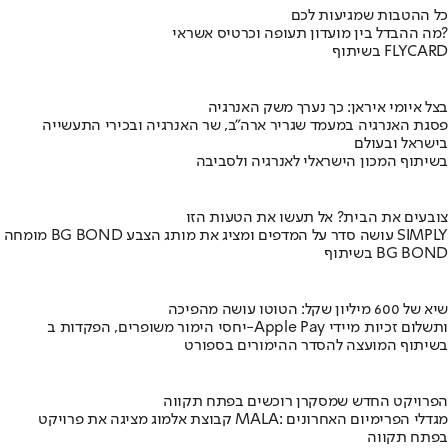
כל ההטבות שמגיעות לכם
מה ההבדל בין מועדון תעופה וכרטיס אשראי?
בשיתוף FLYCARD
בצל איומי איראן: כך נערך משק האנרגיה
פסגת האנרגיה במעמד שגריר ארה"ב, שר האנרגיה ובכירי התעשייה
בישראל ובעולם
בשיתוף המכון הישראלי לאנרגיה ולסביבה
צובעים את הבית? אל תעשו את הטעות הזו
מומחה BG BOND עושה סדר על המדפים ומציג את מותג הצבע SIMPLY
בשיתוף BG BOND
שיא של 600 מיליון שקל: הטוטו עושה מהפיכה
יחסי הימור משופרים, הפקדות ב-Apple Pay ותשלום זכיות מיידי
בשיתוף המועצה להסדר ההימורים בספורט
הפרויקט החדש שמסקרן רוכשים בפתח תקווה
קבוצת אלמוג מציגה את פרויקט MALA: מגדלי הפרימיום האחרונים
בפתח תקווה