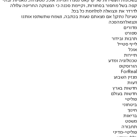
בשכונות העשירות של קרקאס נסגרו חנויות אוכל, מסעדות, מאפיות ובתי
קפה בשל מחסור בסחורות, וקיימת סכנה כי המצוקה החריפה עלולה
לדרדר את ונצואלה למלחמת כל בכל.
טעינו? נתקן! אם מצאתם טעות בכתבה, נשמח שתשתפו אותנו
ונצואלה
מהפכה
מדורים
ספורט
תרבות ובידור
לייף סטייל
אוכל
תיירות
טכנולוגיה ומדע
הורוסקופ
ForReal
מגזין השבוע
דעות
חדשות בארץ
חדשות בעולם
פוליטי
ביטחוני
חינוך
בריאות
משפט
תחבורה
פוליטי-מדיני