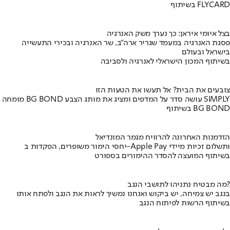
בשיתוף FLYCARD
בצל איומי איראן: כך נערך משק האנרגיה
פסגת האנרגיה במעמד שגריר ארה"ב, שר האנרגיה ובכירי התעשייה
בישראל ובעולם
בשיתוף המכון הישראלי לאנרגיה ולסביבה
צובעים את הבית? אל תעשו את הטעות הזו
מומחה BG BOND עושה סדר על המדפים ומציג את מותג הצבע SIMPLY
בשיתוף BG BOND
הזדמנות האחרונה להרוויח מגמר המונדיאל
יחסי הימור משופרים, הפקדות ב-Apple Pay ותשלום זכיות מיידי
בשיתוף המועצה להסדר ההימורים בספורט
מה מבטיח נתניהו לתושבי הנגב?
בנגב יש צמיחה, יש ביקוש ואנחנו נמשיך לראות את הנגב ולפתח אותו
בשיתוף הרשות לפיתוח הנגב