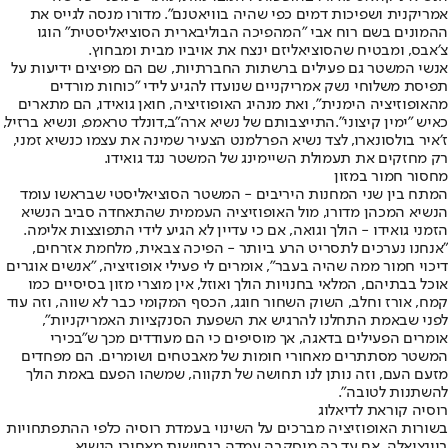
אמריקנית ושפיכות דמים כפי שהיה בוויאטנם״. מדורו מנסה לגייס את
ההמונים בשם רוח אבי ״המהפיכה הבוליבארית הסוציאליסטית״ הוגו
צ׳אבס, ומבטיח שהסוציאליזם ינצח את אויביו מבית ומבחוץ.
אנשי המשטר גם פעילים ברשתות החברתיות, שם הם מפיצים ידיעות על
תפיסת משלוחי נשק אמריקניים שנועדו להגיע לידי ״כוחות מורדים
מהאופוזיציה הימנית״, ואת מנהיג האופוזיציה, חואן גואידו, הם מתארים
כאיש ״ימין קיצוני״.
התייצבותם של נשיא ארה״ב,
דונלד טראמפ, ונשיא ברזיל,
ז׳איר בולסונארו, לצד נשיא הפרלמנט הצעיר שמינה את עצמו כנשיא זמני,
רק מחזקים את תעמולת השיימינג של המשטר נגד גואידו.
מחסור חמור במזון
המתח בין שני המחנות היריבים - המשטר הסוציאליסטי שבראשו עומד
הנשיא המכהן מדורו, מול האופוזיציה העממית שהתאחדה סביב הנשיא
הזמני גואידו - הולך וגואה, אם כי עדיין לא הגיע לידי התפוצצות אלימה.
״אנחנו נערכים לתסריט הרע ביותר - הפיכה צבאית, מלחמת אזרחים,
דיכוי חמור ממה שהיה בעבר״, אומרים לי פעילי אופוזיציה, ״אנשים אוגרים
אוכל בבתיהם, המלאי בחנויות הולך ואוזל, אין מוצרי מזון בסיסיים כמו
קמח, אורז וחלב, השוק השחור חוגג, הכסף המקומי כבר לא שווה, וזה עוד
לפני שבאמת התחלנו להרגיש את השפעת הסנקציות האמריקניות",
אומרים הפעילים בדאגה, אך מוסיפים כי הם מעודדים מכך ש"בכירי
המשטר מסתתרים מאחורי חומות של מאבטחים ושומרים. הם מפחדים
מזעם העם, וזה נותן לנו תחושה של תקווה, שמשהו הפעם באמת הולך
להשתנות לטובה".
רוסיה קוראת לדיאלוג
בשורות האופוזיציה מברכים על השינוי בעמדת רוסיה כלפי ההתפתחויות
בוונצואלה. אם עד כה מוסקבה עמדה בנחישות מאחורי הנשיא