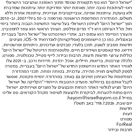
"ישראל היום" הוא גוף תקשורת שנוסד מתוך האמונה שהציבור הישראלי
ראוי לעיתונות טובה יותר, מאוזנת יותר ומדויקת יותר. עיתונות שמדברת
ולא צועקת. עיתונות אמינה, אובייקטיבית ועניינית. עיתונות אחרת וללא
תשלום. המהדורה המודפסת הראשונה פורסמה ב-30 ביולי 2007, וב-2010
הפך "ישראל היום" לעיתון הישראלי בעל שיעור החשיפה הגבוה ביותר בימי
חול. מו"ל העיתון היא ד"ר מרים אדלסון. העורך הראשי הוא עמר לחמנוביץ,
והעורך המייסד הוא עמוס רגב. אתרי האינטרנט של "ישראל היום" בעברית
ובאנגלית, כמו כן היישומונים (אפליקציות) לאנדרואיד ול-iOS, מציגים
חדשות מסביב לשעון, תוכן בלעדי, מבזקים ועדכונים, ניתוחים ופרשנויות,
וידיאו, פודקאסטים ושידורים חיים. פלטפורמות הדיגיטל של "ישראל היום"
כוללות ערוצי חדשות ודעות, תרבות ובידור, לייף סטייל, טכנולוגיה, ספורט,
כלכלה וצרכנות, בריאות, חיילים, אוכל, יהדות, תיירות ורכב. ב-2021 עלו
לאוויר האתר החדש והיישומון החדש של "ישראל היום" בעברית, במטרה
לספק לגולשים חוויה מהירה, עדכנית, בטוחה ונוחה. תכני המהדורה
המודפסת של העיתון זמינים גם באתר, במהדורה יומית מקוונת, ואפשר
לקבל אותם גם בניוזלטר. מועדון ההטבות הייחודי "הקליקה של ישראל
היום" מציע לגולשי האתר הנחות ומבצעים על מוצרים ושירותים. ישראל
היום פתוח להערות, לביקורת ולהצעות לשיפור מקהל הקוראים. פנו אלינו
במייל hayom@israelhayom.co.il.
יום שבת, 18.7.2026
ד' באב תשפ"ו
חדשות
דעות
ספורט
ForReal
תרבות ובידור