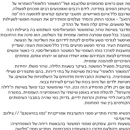
פה ושם נראים מחסומים של
הצבא ושל ״המשמר הלאומי״
האחראי על
ביטחון הפנים במדינה. לידם רכבים ואופנועים רבים מוכנים לפעולה,
שרובם כלל אינם מאויישים. תושבי קראקס קוראים לתופעה הזו ״פה
הזאב״ - אוכפי החוק והסדר נעלמים ומותירים את השטח חופשי לפעילות
של פושעים, שידם קלה מאוד על ההדק.
מדובר בשיטת טרור, שהמשטר הסוציאליסטי השתמש בה ביעילות רבה
בעבר. בכל פעם שפרצה מחאה עממית נגד השלטון, הוא פינה את הרחובות
ואיפשר לגורמי פשע אלימים לקחת לידיהם את השליטה על הנעשה
בחוצות העיר. גורמי הפשע מגיעים בדרך כלל משכונות העוני, שעדיין
נחשבות למרכז כוחו העממי של המשטר הסוציאליסטי, כי כאשר אנשים
פוחדים לצאת מבתיהם שמא ישדדו אותם או ירצחו אותם, פוחתים
הסיכויים למהפכה עממית.
במקביל, מפעיל המשטר, בעיקר בשעות הלילה, טרור משלו. יחידות
״המשמר הלאומי״ עורכות פשיטות על בתי דירות, בהם מתגוררים פעילי
אופוזיציה. ברשתות החברתיות מדווחים על היעלמויות של אנשים, על
חטיפת ילדים ועל גיוס בכוח של נערים לשירות צבאי.
גם אם רק חלק מהמידע הזה נכון, הרי שהמשטר כבר פועל בשיטת ה״לילה
והערפל״, להטלת מורא באופן שיטתי על האופוזיציה העממית, במטרה
להביאה לידי שיתוק והרמת ידיים, בדיוק כפי שהיה בסבבי העימותים
הקודמים בין שני המחנות.
הנשיא מדורו מתריע מפני התערבות אמריקנית "כמו בוויאטנם" // צילום:
איי.אף.פי
בשעות היום, עסוקים נאמני המשטר בהבאשת ריחה של האופוזיציה:
הנשיא ניקולאס מדורו בהופעותיו המבוימות, מתריע מפני ״פלישה