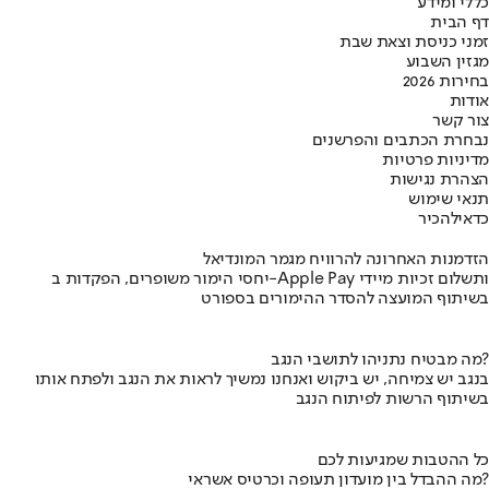
כללי ומידע
דף הבית
זמני כניסת וצאת שבת
מגזין השבוע
בחירות 2026
אודות
צור קשר
נבחרת הכתבים והפרשנים
מדיניות פרטיות
הצהרת נגישות
תנאי שימוש
כדאי
להכיר
הזדמנות האחרונה להרוויח מגמר המונדיאל
יחסי הימור משופרים, הפקדות ב-Apple Pay ותשלום זכיות מיידי
בשיתוף המועצה להסדר ההימורים בספורט
מה מבטיח נתניהו לתושבי הנגב?
בנגב יש צמיחה, יש ביקוש ואנחנו נמשיך לראות את הנגב ולפתח אותו
בשיתוף הרשות לפיתוח הנגב
כל ההטבות שמגיעות לכם
מה ההבדל בין מועדון תעופה וכרטיס אשראי?