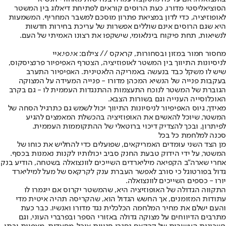
הסוציאליסטי מדורו, כעת הרוסים קוראים לפתיחת דיאלוג בין המשטר
לאופוזיציה, כדי לדון במציאת פתרון מוסכם למשבר המחריף. המשמעות
היא שגם הרוסים אינם שוללים אפשרות של עריכת בחירות חדשות
לנשיאות, תחת פיקוח בינלאומי, שישקפו את רצונו האמיתי של העם.
מחסור חמור במזון ובסחורות, קראקס // צילום: אי.פי.איי
לניסיונות התיווך בין המשטר לאופוזיציה, הצטרף האפיפיור פרנציסקוס,
שיש לו משקל כבד בנעשה באמריקה הלאטינית. האפיפיור התערב
בעקבות פנייה של הנשיא המכהן מדורו - פנייה המעידה על המצוקה
הגוברת של המשטר לנוכח התעצמות ההתנגדות העממית לו - גם בקרב
האוכלוסייה הענייה וגם בשורות הצבא.
מאידך, גיוס האפיפיור לניסיונות התיווך יכול לשמש גם כתרגיל הסחה של
המשטר, שיוכל להאשים את האופוזיציה בהכשלת המאמצים להגיע
לפיתרון, ובכך להצדיק דיכוי ברוטאלי של ההתקוממות העממית.
סכנה למלחמת כל בכל
מן הצד השני עומדים האמריקאים, שפועלים כדי להחליש את כוחו של
המשטר, על ידי הידוק טבעת החנק סביב יכולותיו לקנות נאמנות בכסף.
אחרי שארה״ב הקפיאה מיליארדים השייכים לוונצואלה בשטחה, הודיע בנק
גדול בפורטוגל כי סורב לאפשר העברת ענק לקרקאס של מעל למיליארד
יורו - כספים השייכים לוונצואלה.
התקווה הגדולה של האופוזיציה היא, שהמשטר יקרוס אם ייגמרו לו
עתודות המזומנים, אך החשש הגדול הוא, שהקריסה תהיה איטית מדי
והעם ישלם את מחיר המלחמה הכלכלית נגד מדורו ואנשיו. כבר כעת
מתרבים הדיווחים על מצוקה גדולה באזורי הספר ובפרברי העוני, וגם