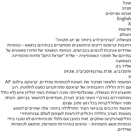
אוכל
מגזין
אנחנו מגייסים
English
X
חדשות
העולם
ונצואלה: "נערכים לרע ביותר, אך יש תקווה"
רחובות קראקס ריקים והתושבים מסתגרים בבתיהם בחשש • כנופיות
שודדים אורבות לנהגים בכבישים, וכוחות המשטר של מדורו פושטים על
בתיהם של תומכי האופוזיציה • שליח "ישראל היום" מדווח מהמדינה
השסועה
אלדד בק
6/2/2019, 17:18
,עודכן
7/2/2019, 09:38
0
המשמר הלאומי מפקיר את השטח לכנופיות שודדים. קראקס, צילום: AP
עם רדת הלילה רחובותיה של קראקס מתרוקנים כמעט לחלוטין. רוב
תושבי
בירת ונצואלה
, שאוכלוסייתה מונה רשמית כשני מיליון איש (לא כולל
המתגוררים בפרברי העוני סביב העיר), מעדיפים להישאר בביתם. הפחד,
מפני העלול לקרות בכל רגע נתון, עצום.
תנועת הרכבים בכבישי העיר התדלדלה ביותר. אלה שחייבים לנסוע
בשעות הערב והלילה ויכולים להרשות לעצמם לשלם עבור
מחירי
הדלק
שהרקיעו שחקים, זאת כמובן אם גלגלי מכוניותיהם לא נגנבו בידי
כנופיות פשע מקומיות - נוהגים במהירות מטורפת, מחשש לכנופיות
שודדים.