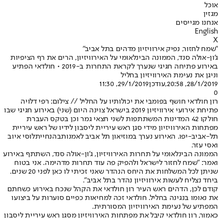
אוכל
מגזין
אנחנו מגייסים
English
X
"שמח לחזור, נפיק אירוויזיון מדהים בתל אביב"
ג'ון-אולה סנד, הממונה הבינלאומי על האירוויזיון, הרים את רף הציפיות
באירוע פתיחה חגיגי שנערך לקראת התחרות ב-2019 • חולדאי הפתיע
וניגן את נעימת האירוויזיון בחליל
28/1/2019, 20:58
,עודכן
29/1/2019, 11:30
0
רון חולדאי חושף בפומבי את יכולותיו על החליל // צילום: רפי דלויה
פתיחת אירועי אירוויזיון 2019 בישראל צוינה היום (שני) באירוע חגיגי שבו
חולקו 42 המדינות המשתתפות לשני חצאי גמר וכן בטקס העברת
מפתחות האירוויזיון מידי סגן ראש עיריית ליסבון לידיו של ראש עיריית
תל-אביב-יפו. האירוע נערך במוזיאון תל אביב לאמנות
בהנחיית
לוסי איוב
ואסי עזר.
הממונה הבינלאומי על תחרות האירוויזיון, ג'ון-אולה סנד, השתתף באירוע
ואמר: "שמח לחזור לישראל ולהפיק פה עוד תחרות מדהימה. אני בטוח
שניתן לכל המשלחות את היחס הנהדר שאני זכיתי לו כאן לפני 20 שנים.
ביחד נצליח לעשות אירוויזיון נהדר בתל אביב".
קודם לכן, הדהים ראש העיר רון חולדאי את הקהל שנכח באירוע כשחתם
את נאומו בנגינה בחליל. חולדאי זכה למחיאות כפיים סוערות על ביצועו
המפתיע של נעימת האירוויזיון המסורתית.
כאמור, רון חולדאי קיבל את מפתחות האירוויזיון מסגן ראש עיריית ליסבון