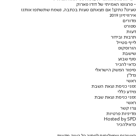
• פרצופו האמיתי של דודו פארוק
טעינו? נתקן! אם מצאתם טעות בכתבה, נשמח שתשתפו אותנו
אירוויזיון 2019
מדורים
ספורט
דעות
תרבות ובידור
לייף סטייל
הורוסקופ
שישבת
סוף שבוע
כדאי להכיר
סיפור המשק הישראלי
נדל"ן
ראשי
זמני כניסת וצאת השבת
מידע כללי
זמני כניסת וצאת שבת
ראשי
צרו קשר
מדיניות פרטיות
Hosted by SPD
כדאי
להכיר