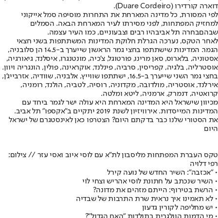
דוארה קורדירו (Duare Cordeiro).
לפי המסורת, כל מדינה המארחת את התחרות מוסיפה סמל אייקוני
למחזיק המפתחות, לפני מסירתו לעיר המארחת הבאה. הסמלים
שבהם
בחרה תל אביב
היו רבים וצבעוניים, כמו העיר עצמה.
לאחר הטקס, נערכה הגרלת חלוקת המדינות המשתתפות בשני חצאי
הגמר. המדינות שישתתפו בחצי גמר הראשון שייערך ב-14.5 הן סלובניה,
אסטוניה, בלארוס, סאן מרינו, פורטוגל, צ'כיה, מונטנגרו, איסלנד, גיאורגיה,
אוסטרליה, בלגיה, קפריסין, סרביה, פינלנד, אוקראינה, פולין, הונגריה ויוון.
בחצי גמר השני שייערך ב-16.5, ישתתפו שווייץ, אלבניה, שוודיה, אזרבייג'ן,
אירלנד, אוסטריה, מולדובה, מקדוניה, רוסיה, לטביה, הולנד, רומניה,
קרואטיה, דנמרק, ארמניה, ליטא ומלטה.
מכיוון שישראל היא המדינה המארחת היא עולה ישר לגמר ביחד עם
המדינות המייסדות. אירוויזיון לשנת 2019 יתקיים ב"אקספו" תל אביב.
את הסטורי שלנו כבר בדקתם היום? הצטרפו כאן לאינסטגרם של ישראל
היום
טקס העברת המפתחות מליסבון לת"א עם לוסי איוב ואסי עזר // צילום:
רפי דלויה
• "אכזבה": השיר החדש של נועה קירל
• השיר שנכתב על חתונת לוסי אהריש וצחי לוי
• הרשת בטירוף: הייתם מזהים את מדונה?
• לא תאמינו איך נראית שרת התרבות של שבדיה
• יש מחליפה לקורין גדעון
• מי הדמות הוולגרית בתולדות "האח הגדול"?