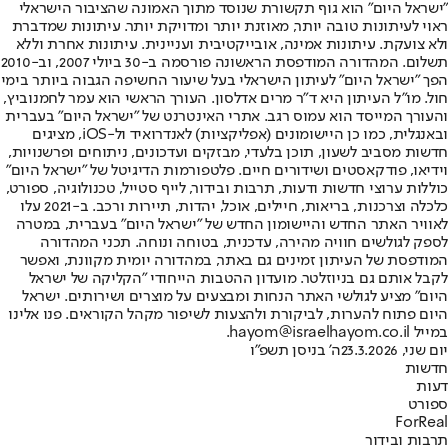
"ישראל היום" הוא גוף תקשורת שנוסד מתוך האמונה שהציבור הישראלי
ראוי לעיתונות טובה יותר, מאוזנת יותר ומדויקת יותר. עיתונות שמדברת
ולא צועקת. עיתונות אמינה, אובייקטיבית ועניינית. עיתונות אחרת וללא
תשלום. המהדורה המודפסת הראשונה פורסמה ב-30 ביולי 2007, וב-2010
הפך "ישראל היום" לעיתון הישראלי בעל שיעור החשיפה הגבוה ביותר בימי
חול. מו"ל העיתון היא ד"ר מרים אדלסון. העורך הראשי הוא עמר לחמנוביץ,
והעורך המייסד הוא עמוס רגב. אתרי האינטרנט של "ישראל היום" בעברית
ובאנגלית, כמו כן היישומונים (אפליקציות) לאנדרואיד ול-iOS, מציגים
חדשות מסביב לשעון, תוכן בלעדי, מבזקים ועדכונים, ניתוחים ופרשנויות,
וידיאו, פודקאסטים ושידורים חיים. פלטפורמות הדיגיטל של "ישראל היום"
כוללות ערוצי חדשות ודעות, תרבות ובידור, לייף סטייל, טכנולוגיה, ספורט,
כלכלה וצרכנות, בריאות, חיילים, אוכל, יהדות, תיירות ורכב. ב-2021 עלו
לאוויר האתר החדש והיישומון החדש של "ישראל היום" בעברית, במטרה
לספק לגולשים חוויה מהירה, עדכנית, בטוחה ונוחה. תכני המהדורה
המודפסת של העיתון זמינים גם באתר, במהדורה יומית מקוונת, ואפשר
לקבל אותם גם בניוזלטר. מועדון ההטבות הייחודי "הקליקה של ישראל
היום" מציע לגולשי האתר הנחות ומבצעים על מוצרים ושירותים. ישראל
היום פתוח להערות, לביקורת ולהצעות לשיפור מקהל הקוראים. פנו אלינו
במייל hayom@israelhayom.co.il.
יום שני, 23.3.2026
ה' בניסן תשפ"ו
חדשות
דעות
ספורט
ForReal
תרבות ובידור