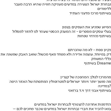
הצעירים שמצליחים לפתור כל בעיה מדעית
נבחרת ישראל הצעירה במדעים מעניקה חוויה שהיא הרבה מעבר
ללימודים
בשיתוף מרכז מדעני העתיד
הסיוע שמניע את העסקים בצפון
בעלי עסקים מספרים - זה המענק הכספי שעוזר לנו לחזור למסלול
בשיתוף מזרחי טפחות
נקיון פסח - לא מה שהכרתם
דק במיוחד, עוצמה אדירה ולא מפחד מאף מכשול: שואב האבק שמשנה את
כללי המשחק
בשיתוף Dreame
מהמרכז לגולן: המהפכה של קצרין
מה מושך יותר ויותר ישראלים למטרופולין המתפתח של האזור היפה
במדינה?
בשיתוף אבני דרך וי.ד ברזאני
הזדמנות אחרונה להצטרף לנבחרות ישראל במדעים
בואו להכיר את חברי נבחרות ישראל במדעים שכבר מחכים לכם –