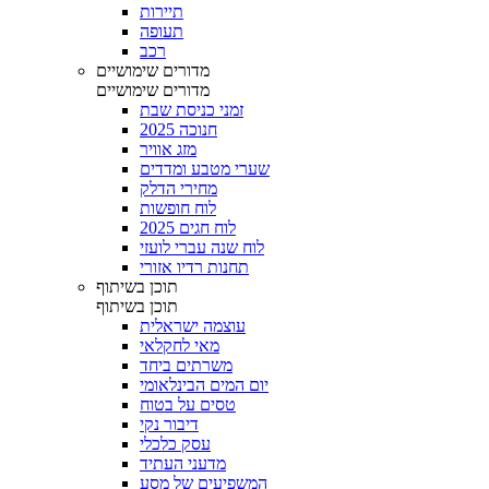
תיירות
תעופה
רכב
מדורים שימושיים
מדורים שימושיים
זמני כניסת שבת
חנוכה 2025
מזג אוויר
שערי מטבע ומדדים
מחירי הדלק
לוח חופשות
לוח חגים 2025
לוח שנה עברי לועזי
תחנות רדיו אזורי
תוכן בשיתוף
תוכן בשיתוף
עוצמה ישראלית
מאי לחקלאי
משרתים ביחד
יום המים הבינלאומי
טסים על בטוח
דיבור נקי
עסק כלכלי
מדעני העתיד
המשפיעים של מסע