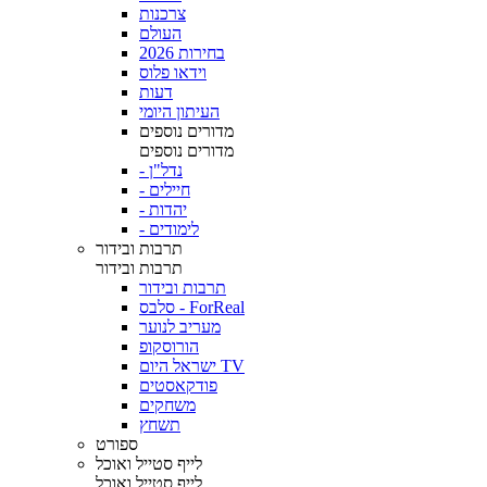
צרכנות
העולם
בחירות 2026
וידאו פלוס
דעות
העיתון היומי
מדורים נוספים
מדורים נוספים
- נדל"ן
- חיילים
- יהדות
- לימודים
תרבות ובידור
תרבות ובידור
תרבות ובידור
סלבס - ForReal
מעריב לנוער
הורוסקופ
ישראל היום TV
פודקאסטים
משחקים
תשחץ
ספורט
לייף סטייל ואוכל
לייף סטייל ואוכל