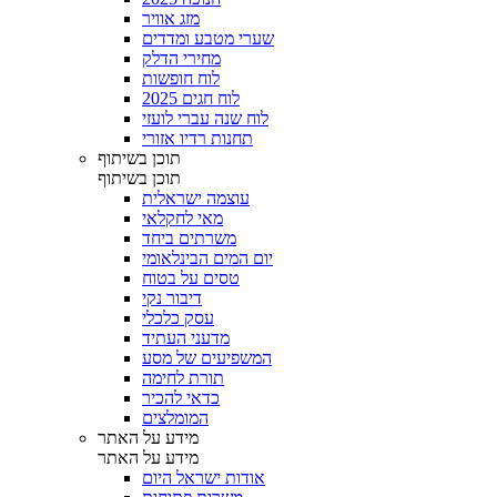
מזג אוויר
שערי מטבע ומדדים
מחירי הדלק
לוח חופשות
לוח חגים 2025
לוח שנה עברי לועזי
תחנות רדיו אזורי
תוכן בשיתוף
תוכן בשיתוף
עוצמה ישראלית
מאי לחקלאי
משרתים ביחד
יום המים הבינלאומי
טסים על בטוח
דיבור נקי
עסק כלכלי
מדעני העתיד
המשפיעים של מסע
תורת לחימה
כדאי להכיר
המומלצים
מידע על האתר
מידע על האתר
אודות ישראל היום