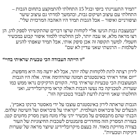
“תמיד התעניינתי ביופי ובגיל 15 התחלתי להתמקצע בתחום הגבות –
התחלתי עם עיצוב ושיקום גבות, ובהמשך למדתי גם עיצוב שיער
וציפורניים ואיפור – אבל הגבות תמיד היו האהבה המרכזית שלי”.
“כמעצבת גבות הגיעו אליי לקוחות שרצו דברים שהתקשיתי לספק להן. הן
רצו מראה מלא, או עבה יותר, לכן החלטתי ללמוד איפור קבוע במכשיר
חשמלי. למשך תקופה זה אכן סיפק אותי, אבל תמיד שאפתי להגיע
לשלמות – הרגשתי שאני עדיין לא שם”
“זו הייתה העבודה הכי טבעית שראיתי בחיי”
לירון רצתה לתת ללקוחות שלה יותר, אבל לא ידעה מה היא מחפשת.
“יום אחד ראיתי באינסטגרם תמונה שהדהימה אותי. אלה היו הגבות
המעוצבות הכי טבעיות שראיתי בחיי. הקווים הדקיקים נראו ממש כמו
שערות. לטכניקה בה נעשו הגבות האלה קראו מיקרובליידינג, ואני
החלטתי שאני חייבת לדעת לעבוד בטכניקה הזו”.
הגבות שראתה לירון באינסטגרם עוצבו על ידי מאסטר ברנקו באביץ’,
הבעלים של פיבראוס העולמית. “קראתי על פיבראוס ועל השיטה שלהם.
הבנתי שהם מתבססים על מכשיר ידני עליו מונח מעין מסרק מחטים קטן.
בעזרת המסרק הזה מוחדרים פיגמנטים לשכבות החיצוניות של העור
בצורה מדויקת מאוד. זה בעצם מיקרובליידינג שיוצר מראה של שערות
דקיקות וטבעיות”.