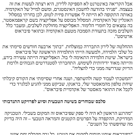
אבל הקריאה באינטרנט לא הספיקה ללירון, היא רצתה לעשות את זה
בעצמה. “פניתי בהודעה לחשבון האינסטגרם, ומשם למייל של האקדמיה.
באותה התקופה לא הייתה לי אפשרות פיזית לטוס, לכן בחרתי במסלול
האונליין של האקדמיה. המסלול מבוסס על אפליקציה בשם קראפמאסטר,
בה נמצאים כל חומרי הלימוד. האפליקציה מחולקת לשלבים, ומעבר כלל
השלבים מזכה בתעודת הסמכה מטעם האקדמיה ובתואר פיבראוס
ארטיסט”.
ההחלטה של לירון התבררה כמוצלחת. “בתוך ארבעה חודשים סיימתי את
כל שלבי הלמידה, ולמעשה הייתי התלמידה הראשונה של פיבראוס
בישראל. שיטת הלמידה התאימה לי בול. האפליקציה הייתה עשירה בידע,
והייתה מאוד ידידותית לשימוש. התחברתי לסטנדרטים הגבוהים ולרמת
הדיוק שנדרשה ממני כדי להצליח”.
“המשכתי לעבוד קשה ולהשתפר, ושנה אחרי שסיימתי את הקורס קיבלתי
שיחת טלפון מהמאסטר שלי, בראנקו, שביקש ממני להגיע לבלגרד כדי
לקבל את התואר מאסטר של אקדמיית פיבראוס”.
סלבס שבוחרים בשיטה הטבעית וסיוע לפרויקט התנדבותי
“מהרגע הראשון לא היה לי ספק שפיבראוס זה המקום בשבילי. הטכניקה
המדויקת, ההקפדה על הפרטים הקטנים והמראה הטבעי – זה היה בדיוק
מה שחיפשתי כל השנים”.
“בפיבראוס אנחנו מנסים לחקות את הטבע. כל גבה מקבלת יחס אישי.