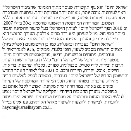
"ישראל היום" הוא גוף תקשורת שנוסד מתוך האמונה שהציבור הישראלי
ראוי לעיתונות טובה יותר, מאוזנת יותר ומדויקת יותר. עיתונות שמדברת
ולא צועקת. עיתונות אמינה, אובייקטיבית ועניינית. עיתונות אחרת וללא
תשלום. המהדורה המודפסת הראשונה פורסמה ב-30 ביולי 2007,
וב-2010 הפך "ישראל היום" לעיתון הישראלי בעל שיעור החשיפה הגבוה
ביותר בימי חול. מו"ל העיתון היא ד"ר מרים אדלסון. העורך הראשי הוא
עמר לחמנוביץ, והעורך המייסד הוא עמוס רגב. אתרי האינטרנט של
"ישראל היום" בעברית ובאנגלית, כמו כן היישומונים (אפליקציות)
לאנדרואיד ול-iOS, מציגים חדשות מסביב לשעון, תוכן בלעדי, מבזקים
ועדכונים, ניתוחים ופרשנויות, וידיאו, פודקאסטים ושידורים חיים.
פלטפורמות הדיגיטל של "ישראל היום" כוללות ערוצי חדשות ודעות,
תרבות ובידור, לייף סטייל, טכנולוגיה, ספורט, כלכלה וצרכנות, בריאות,
חיילים, אוכל, יהדות, תיירות ורכב. ב-2021 עלו לאוויר האתר החדש
והיישומון החדש של "ישראל היום" בעברית, במטרה לספק לגולשים חוויה
מהירה, עדכנית, בטוחה ונוחה. תכני המהדורה המודפסת של העיתון
זמינים גם באתר, במהדורה יומית מקוונת, ואפשר לקבל אותם גם
בניוזלטר. מועדון ההטבות הייחודי "הקליקה של ישראל היום" מציע
לגולשי האתר הנחות ומבצעים על מוצרים ושירותים. ישראל היום פתוח
להערות, לביקורת ולהצעות לשיפור מקהל הקוראים. פנו אלינו במייל
hayom@israelhayom.co.il.