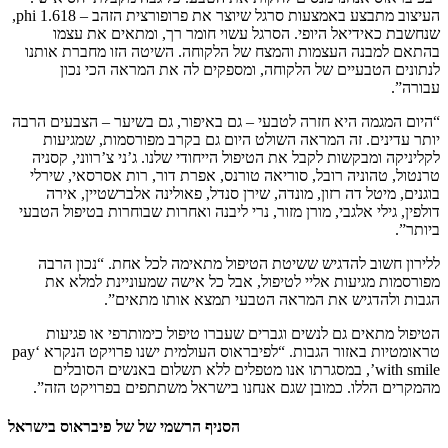
העיצוב מתבצע באמצעות סרגל שיוצר את פרופורצית הזהב – phi 1.618,
שנחשבת כאידיאל היופי. הסרגל עשוי חומר רך, ומתאים את עצמו
בהתאם למבנה העצמות והמצח של הלקוחה. השיטה הזו מחברת אותנו
לנתונים הטבעיים של הלקוחה, ומספקים לה את המראה הכי נכון
עבורה”.
“היום המגמה היא חזרה לטבעי – גם באיפור, גם בשיער – הצבעים הרבה
יותר עדינים. זה המראה השולט היום גם בקרב מפורסמות, שמגיעות
לקליניקה ומבקשות לקבל את הטיפול הייחודי שלנו. ג’ני צ’רווני, קסניה
טרנטול, טהוניה רובל, סוריאה טורנס, אפרת דור, רות אסרסאי, שירלי
בוגנים, מיטל דה רזון, מונדה, שירן סנדל, פאולינה אלברשטיין, אירה
דולפין, גילי אלגבי, מורן מזור, נרי ליבנה ואחרות שבוחרות בטיפול הטבעי
ביותר”.
ללירון חשוב להדגיש ששיטת הטיפול מתאימה לכל אחת. “נכון הרבה
מפורסמות מגיעות אליי לטיפול, אבל כל אישה שמעוניינת למלא את
הגבות ולהדגיש את המראה הטבעי תמצא אותו מתאים”.
הטיפול מתאים גם לנשים וגברים שעברו טיפול כימותרפי או פגיעות
טראומטיות באזור הגבות. “לפיבראוס העולמית ישנו פרויקט הנקרא ‘pay
with smile’, במסגרתו אנו מטפלים ללא תשלום באנשים הסובלים
מהמקרים הללו. כמובן שגם אנחנו בישראל משתתפים בפרויקט הזה”.
הסניף הרשמי של של פיבראוס בישראל