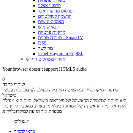
משרות פתוחות
פרסמו אצלנו
פרסום מודעות אבל
הרשמה לניוזלטרים
הצהרת נגישות
תנאי שימוש
מדיניות פרטיות
תמיכה טכנית - SmartTV
RSS
צור קשר
Israel Hayom in English
אזור המשחקים החדש
Your browser doesn’t support HTML5 audio
0
שיתוף כתבה
שיגעון המיקרובליידינג: השיטה המובילה בעולם לעיצוב גבות עכשיו
בישראל
היא הייתה התלמידה הראשונה של פיבראוס בישראל, היום היא מנהלת
את האקדמיה הראשונה של המותג הבינלאומי בארץ. מאסטר לירון כהן
מספרת איך הגיעה למיקרובליידינג
צילום: //
כדאי להכיר