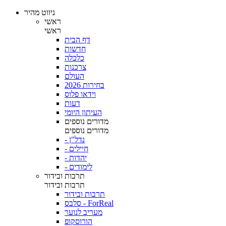
ניווט מהיר
ראשי
ראשי
דף הבית
חדשות
כלכלה
צרכנות
העולם
בחירות 2026
וידאו פלוס
דעות
העיתון היומי
מדורים נוספים
מדורים נוספים
- נדל"ן
- חיילים
- יהדות
- לימודים
תרבות ובידור
תרבות ובידור
תרבות ובידור
סלבס - ForReal
מעריב לנוער
הורוסקופ