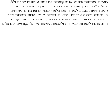
ועקת. עיתונות אמינה, אובייקטיבית ועניינית. עיתונות אחרת וללא
עור החשיפה הגבוה ביותר בימי חול. מו"ל העיתון היא ד"ר מרים אדלסון. העורך הראשי הוא עמר
 והעורך המייסד הוא עמוס רגב. אתרי האינטרנט של "ישראל היום" בעברית ובאנגלית, כמו כן היישומונים (אפליקציות) לאנדרואיד ול-iOS, מציגים חדשות מסביב לשעון, תוכן בלעדי, מבזקים ועדכונים, ניתוחים
, ספורט, כלכלה וצרכנות, בריאות, חיילים, אוכל, יהדות, תיירות ורכב.
דורה המודפסת של העיתון זמינים גם באתר, במהדורה יומית מקוונת,
היום פתוח להערות, לביקורת ולהצעות לשיפור מקהל הקוראים. פנו אלינו