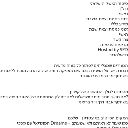
סיפור המשק הישראלי
נדל"ן
ראשי
זמני כניסת וצאת השבת
מידע כללי
זמני כניסת וצאת שבת
ראשי
צרו קשר
מדיניות פרטיות
Hosted by SPD
כדאי
להכיר
הצעירים שמצליחים לפתור כל בעיה מדעית
נבחרת ישראל הצעירה במדעים מעניקה חוויה שהיא הרבה מעבר ללימודים
בשיתוף מרכז מדעני העתיד
מהמרכז לגולן: המהפכה של קצרין
מה מושך יותר ויותר ישראלים למטרופולין המתפתח של האזור היפה במדינה?
בשיתוף אבני דרך וי.ד ברזאני
המקום הכי טוב באיצטדיון - שלכם
המונדיאל עם מסכי Dreame - כמו שעוד לא ראיתם ולא שמעתם