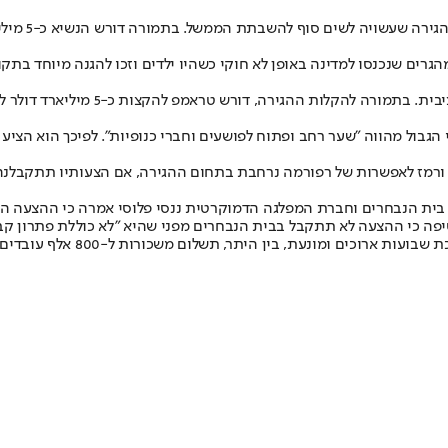
גירה שעשויה לשים סוף ל
השבתת הממשל
. בתמורה דורש הנשיא כ-5 מיליארד דולר להקמת
יוחדת הביע הנשיא נכונות להאריך את שהייתם של כ-700 אלף מהגרים שנכנסו למדינה באופן לא חוקי כשהי
הצעת הפשרה נועדה להביא לסיום השבתת
מז לאפשרות של רפורמה נרחבת בתחום ההגירה, אם הצעותיו תתקבלנה. "אם
בית הנבחרים וחברת המפלגה הדמוקרטית ננסי פלוסי אמרה כי ההצעה היא
סיפה כי ההצעה לא תתקבל בבית הנבחרים מפני שהיא "לא כוללת פתרון קב
ם משכורות ל-800 אלף עובדים פדרליים. בשל כך, איים הנשיא בשבוע שעבר להכריז על