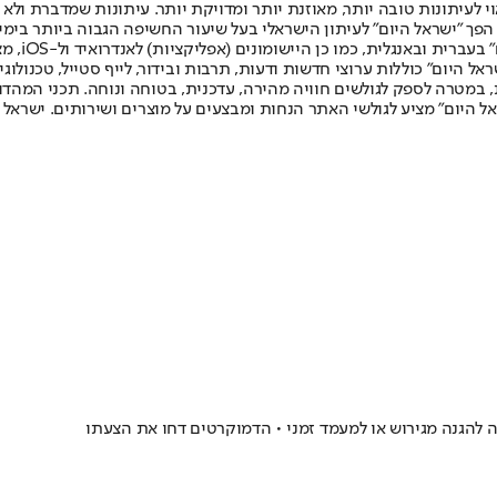
לעיתונות טובה יותר, מאוזנת יותר ומדויקת יותר. עיתונות שמדברת ולא צ
שלום. המהדורה המודפסת הראשונה פורסמה ב-30 ביולי 2007, וב-2010 הפך "ישראל היום" לעיתון הישראלי בעל שי
לחמנוביץ,
ל היום" כוללות ערוצי חדשות ודעות, תרבות ובידור, לייף סטייל, טכנולוגיה
ברית, במטרה לספק לגולשים חוויה מהירה, עדכנית, בטוחה ונוחה. תכני המה
ל היום" מציע לגולשי האתר הנחות ומבצעים על מוצרים ושירותים. ישראל 
 להגנה מגירוש או למעמד זמני • הדמוקרטים דחו את הצעתו