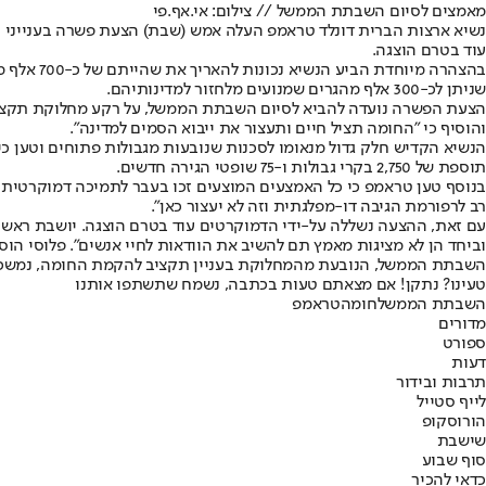
מאמצים לסיום השבתת הממשל // צילום: אי.אף.פי
נשיא ארצות הברית דונלד טראמפ העלה אמש (שבת) הצעת פשרה בענייני ה
עוד בטרם הוצגה.
בהצהרה מ
שניתן לכ-300 אלף מהגרים שמנועים מלחזור למדינותיהם.
והוסיף כי "החומה תציל חיים ותעצור את ייבוא הסמים למדינה".
תוספת של 2,750 בקרי גבולות ו-75 שופטי הגירה חדשים.
בנוסף טען טראמפ כי כל האמצעים המוצעים זכו בעבר לתמיכה דמוקרטית ור
רב לרפורמת הגיבה דו-מפלגתית וזה לא יעצור כאן".
עם זאת, ההצעה נשללה על-ידי הדמוקרטים עוד בטרם הוצגה. יושבת ראש 
וביחד הן לא מציגות מאמץ תם להשיב את הוודאות לחיי אנשים". פלוסי הו
השבתת הממשל, הנובעת מהמחלוקת בעניין תקציב להקמת החומה, נמשכת שבועות ארוכים ומונעת, בין היתר, תשלו
טעינו? נתקן! אם מצאתם טעות בכתבה, נשמח שתשתפו אותנו
השבתת הממשל
חומה
טראמפ
מדורים
ספורט
דעות
תרבות ובידור
לייף סטייל
הורוסקופ
שישבת
סוף שבוע
כדאי להכיר