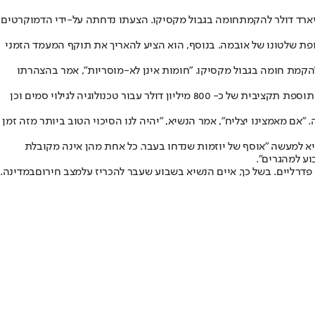
חומה בגבול מקסיקו
. הצעתו נדחתה על-ידי הדמוקרטים
ו ילדים וזכו להגנה מיוחד בתקופת שלטונו של אובמה. בנוסף, הוא הציע להאריך את תוקף המעמד הזמני
 הממשל, על רקע מחלוקת תקציבית. בתמורה להקלות ההגירה, דורש טראמפ להקצות כ-5 מיליארד דולר להקמת חומה בגבול מקסיקו. "חומות אינן לא-מוסריות", אמר בהצהרתו
הנשיא הקדיש חלק גדול מנאומו לסכנות שנובעות מגבולות פתוחים וטען כי הגבול מהווה "שער רחב ופתוח לפושעים וחברי כנופיות". לפיכך הוא הציע תוספת תקציבית של כ- 800 מיליון דולר עבור טכנולוגיה לגילוי סמים וכן
 מאמצינו יצליח", אמר הנשיא, "יהיה לנו הסיכוי הטוב ביותר מזה זמן
 למעשה "אוסף של יוזמות שנדחו בעבר. כל אחת מהן אינה מקובלת
וע למהגרים".
מצב חירום
במדינה.