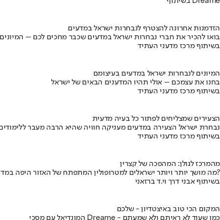
בשיתוף Dreame
הזדמנות אחרונה להצטרף לנבחרות ישראל במדעים
בואו להכיר את חברי נבחרות ישראל במדעים שכבר מחכים לכם – המיונים
בשיתוף מרכז מדעני העתיד
המיונים לנבחרות ישראל במדעים בעיצומם
בחנו את עצמכם – אולי תהיו המדענים הבאים של ישראל
בשיתוף מרכז מדעני העתיד
הצעירים שמצליחים לפתור כל בעיה מדעית
נבחרת ישראל הצעירה במדעים מעניקה חוויה שהיא הרבה מעבר ללימודים
בשיתוף מרכז מדעני העתיד
מהמרכז לגולן: המהפכה של קצרין
מה מושך יותר ויותר ישראלים למטרופולין המתפתח של האזור היפה במדינה?
בשיתוף אבני דרך וי.ד ברזאני
המקום הכי טוב באיצטדיון - שלכם
המונדיאל עם מסכי Dreame - כמו שעוד לא ראיתם ולא שמעתם