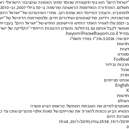
"ישראל היום" הוא גוף תקשורת שנוסד מתוך האמונה שהציבור הישראלי ראוי 
ת
ופרשנויות, וידיאו, פודקאסטים ושידורים חיים. פלטפורמות הדיגיטל של "ישרא
ב-2021 עלו לאוויר האתר החדש והיישומון החדש של "ישראל היום" בע
ואפשר לקבל אותם גם בניוזלטר. מועדון ההטבות הייחודי "הקליקה של ישרא
במייל hayom@israelhayom.co.il.
יום שני, 16.3.2026
כ"ז באדר תשפ"ו
חדשות
דעות
ספורט
ForReal
תרבות ובידור
אוכל
מגזין
אנחנו מגייסים
English
X
חדשות
העולם
מאמצים לסיים את השבתת הממשל: טראמפ הציע פשרה
הנשיא הביע נכונות להאריך את שהייתם של מאות אלפי מהגרים שזכו עד כה
מערכת היום
19/1/2019, 23:58
,עודכן
20/1/2019, 19:48
0