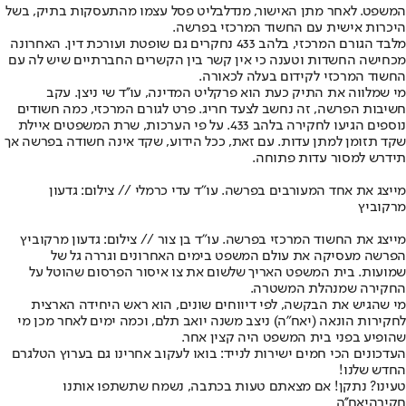
המשפט. לאחר מתן האישור, מנדלבליט פסל עצמו מהתעסקות בתיק, בשל
היכרות אישית עם החשוד המרכזי בפרשה.
מלבד הגורם המרכזי, בלהב 433 נחקרים גם שופטת ועורכת דין. האחרונה
מכחישה החשדות וטענה כי אין קשר בין הקשרים החברתיים שיש לה עם
החשוד המרכזי לקידום בעלה לכאורה.
מי שמלווה את התיק כעת הוא פרקליט המדינה, עו''ד שי ניצן. עקב
חשיבות הפרשה, זה נחשב לצעד חריג. פרט לגורם המרכזי, כמה חשודים
נוספים הגיעו לחקירה בלהב 433. על פי הערכות, שרת המשפטים איילת
שקד תזומן למתן עדות. עם זאת, ככל הידוע, שקד אינה חשודה בפרשה אך
תידרש למסור עדות פתוחה.
מייצג את אחד המעורבים בפרשה. עו"ד עדי כרמלי // צילום: גדעון
מרקוביץ
מייצג את החשוד המרכזי בפרשה. עו"ד בן צור // צילום: גדעון מרקוביץ
הפרשה מעסיקה את עולם המשפט בימים האחרונים וגררה גל של
שמועות. בית המשפט האריך שלשום את צו איסור הפרסום שהוטל על
החקירה שמנהלת המשטרה.
מי שהגיש את הבקשה, לפי דיווחים שונים, הוא ראש היחידה הארצית
לחקירות הונאה (יאח"ה) ניצב משנה יואב תלם, וכמה ימים לאחר מכן מי
שהופיע בפני בית המשפט היה קצין אחר.
העדכונים הכי חמים ישירות לנייד: בואו לעקוב אחרינו גם בערוץ הטלגרם
החדש שלנו
!
טעינו? נתקן! אם מצאתם טעות בכתבה, נשמח שתשתפו אותנו
חקירה
יאח''ה