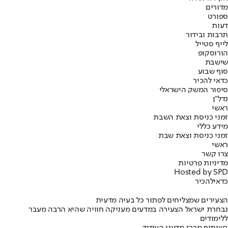
מדורים
ספורט
דעות
תרבות ובידור
לייף סטייל
הורוסקופ
שישבת
סוף שבוע
כדאי להכיר
סיפור המשק הישראלי
נדל"ן
ראשי
זמני כניסת וצאת השבת
מידע כללי
זמני כניסת וצאת שבת
ראשי
צרו קשר
מדיניות פרטיות
Hosted by SPD
כדאי
להכיר
הצעירים שמצליחים לפתור כל בעיה מדעית
נבחרת ישראל הצעירה במדעים מעניקה חוויה שהיא הרבה מעבר
ללימודים