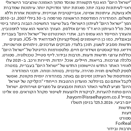
"ישראל היום" הוא גוף תקשורת שנוסד מתוך האמונה שהציבור הישראלי
ראוי לעיתונות טובה יותר, מאוזנת יותר ומדויקת יותר. עיתונות שמדברת
ולא צועקת. עיתונות אמינה, אובייקטיבית ועניינית. עיתונות אחרת וללא
תשלום. המהדורה המודפסת הראשונה פורסמה ב-30 ביולי 2007, וב-2010
הפך "ישראל היום" לעיתון הישראלי בעל שיעור החשיפה הגבוה ביותר בימי
חול. מו"ל העיתון היא ד"ר מרים אדלסון. העורך הראשי הוא עמר לחמנוביץ,
והעורך המייסד הוא עמוס רגב. אתרי האינטרנט של "ישראל היום" בעברית
ובאנגלית, כמו כן היישומונים (אפליקציות) לאנדרואיד ול-iOS, מציגים
חדשות מסביב לשעון, תוכן בלעדי, מבזקים ועדכונים, ניתוחים ופרשנויות,
וידיאו, פודקאסטים ושידורים חיים. פלטפורמות הדיגיטל של "ישראל היום"
כוללות ערוצי חדשות ודעות, תרבות ובידור, לייף סטייל, טכנולוגיה, ספורט,
כלכלה וצרכנות, בריאות, חיילים, אוכל, יהדות, תיירות ורכב. ב-2021 עלו
לאוויר האתר החדש והיישומון החדש של "ישראל היום" בעברית, במטרה
לספק לגולשים חוויה מהירה, עדכנית, בטוחה ונוחה. תכני המהדורה
המודפסת של העיתון זמינים גם באתר, במהדורה יומית מקוונת, ואפשר
לקבל אותם גם בניוזלטר. מועדון ההטבות הייחודי "הקליקה של ישראל
היום" מציע לגולשי האתר הנחות ומבצעים על מוצרים ושירותים. ישראל
היום פתוח להערות, לביקורת ולהצעות לשיפור מקהל הקוראים. פנו אלינו
במייל hayom@israelhayom.co.il.
יום רביעי, 25.3.2026
ז' בניסן תשפ"ו
חדשות
דעות
ספורט
ForReal
תרבות ובידור