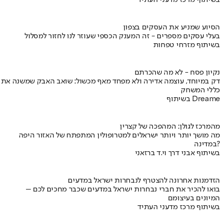
בשיתוף מרכז מדעני העתיד
הסיוע שמניע את העסקים בצפון
בעלי עסקים מספרים - זה המענק הכספי שעוזר לנו לחזור למסלול
בשיתוף מזרחי טפחות
נקיון פסח - לא מה שהכרתם
דק במיוחד, עוצמה אדירה ולא מפחד מאף מכשול: שואב האבק שמשנה את
כללי המשחק
בשיתוף Dreame
מהמרכז לגולן: המהפכה של קצרין
מה מושך יותר ויותר ישראלים למטרופולין המתפתח של האזור היפה
במדינה?
בשיתוף אבני דרך וי.ד ברזאני
הזדמנות אחרונה להצטרף לנבחרות ישראל במדעים
בואו להכיר את חברי נבחרות ישראל במדעים שכבר מחכים לכם –
המיונים בעיצומם
בשיתוף מרכז מדעני העתיד