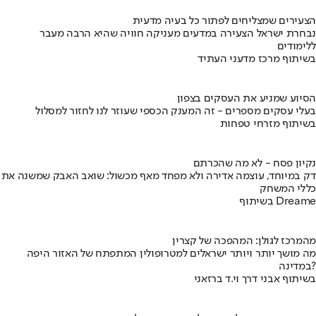
הצעירים שמצליחים לפתור כל בעיה מדעית
נבחרת ישראל הצעירה במדעים מעניקה חוויה שהיא הרבה מעבר
ללימודים
בשיתוף מרכז מדעני העתיד
הסיוע שמניע את העסקים בצפון
בעלי עסקים מספרים - זה המענק הכספי שעוזר לנו לחזור למסלול
בשיתוף מזרחי טפחות
נקיון פסח - לא מה שהכרתם
דק במיוחד, עוצמה אדירה ולא מפחד מאף מכשול: שואב האבק שמשנה את
כללי המשחק
בשיתוף Dreame
מהמרכז לגולן: המהפכה של קצרין
מה מושך יותר ויותר ישראלים למטרופולין המתפתח של האזור היפה
במדינה?
בשיתוף אבני דרך וי.ד ברזאני