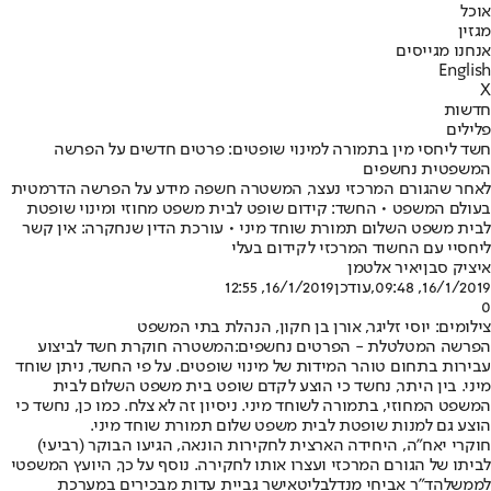
אוכל
מגזין
אנחנו מגייסים
English
X
חדשות
פלילים
חשד ליחסי מין בתמורה למינוי שופטים: פרטים חדשים על הפרשה
המשפטית נחשפים
לאחר שהגורם המרכזי נעצר, המשטרה חשפה מידע על הפרשה הדרמטית
בעולם המשפט • החשד: קידום שופט לבית משפט מחוזי ומינוי שופטת
לבית משפט השלום תמורת שוחד מיני • עורכת הדין שנחקרה: אין קשר
ליחסיי עם החשוד המרכזי לקידום בעלי
איציק סבן
יאיר אלטמן
16/1/2019, 09:48
,עודכן
16/1/2019, 12:55
0
צילומים: יוסי זליגר, אורן בן חקון, הנהלת בתי המשפט
הפרשה המטלטלת - הפרטים נחשפים:
המשטרה חוקרת חשד לביצוע
עבירות בתחום טוהר המידות של מינוי שופטים. על פי החשד, ניתן שוחד
מיני. בין היתר, נחשד כי הוצע לקדם שופט בית משפט השלום לבית
המשפט המחוזי, בתמורה לשוחד מיני. ניסיון זה לא צלח. כמו כן, נחשד כי
הוצע גם למנות שופטת לבית משפט שלום תמורת שוחד מיני.
חוקרי יאח"ה, היחידה הארצית לחקירות הונאה, הגיעו הבוקר (רביעי)
לביתו של הגורם המרכזי ועצרו אותו לחקירה. נוסף על כך, היועץ המשפטי
לממשלה
ד"ר אביחי מנדלבליט
אישר גביית עדות מבכירים במערכת