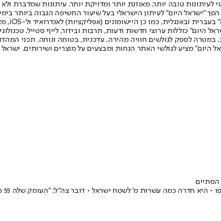
לעיתונות טובה יותר, מאוזנת יותר ומדויקת יותר. עיתונות שמדברת ולא צ
שלום. המהדורה המודפסת הראשונה פורסמה ב-30 ביולי 2007, וב-2010 הפך "ישראל היום" לעיתון הישראלי בעל שי
לחמנוביץ,
ל היום" כוללות ערוצי חדשות ודעות, תרבות ובידור, לייף סטייל, טכנולוגיה
ברית, במטרה לספק לגולשים חוויה מהירה, עדכנית, בטוחה ונוחה. תכני המה
ל היום" מציע לגולשי האתר הנחות ומבצעים על מוצרים ושירותים. ישראל 
 הסתיים
ראל • דובר צה"ל: "העומק שלה 55 מטרים, אותרו בה מסילות ברזל, מדרגות ותשתית חשמל • צפו בתיעוד