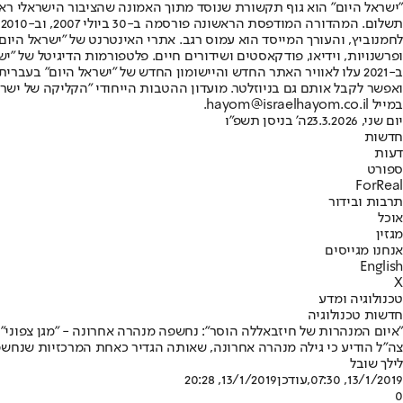
"ישראל היום" הוא גוף תקשורת שנוסד מתוך האמונה שהציבור הישראלי ראוי 
ת
ופרשנויות, וידיאו, פודקאסטים ושידורים חיים. פלטפורמות הדיגיטל של "ישרא
ב-2021 עלו לאוויר האתר החדש והיישומון החדש של "ישראל היום" בע
ואפשר לקבל אותם גם בניוזלטר. מועדון ההטבות הייחודי "הקליקה של ישרא
במייל hayom@israelhayom.co.il.
יום שני, 23.3.2026
ה' בניסן תשפ"ו
חדשות
דעות
ספורט
ForReal
תרבות ובידור
אוכל
מגזין
אנחנו מגייסים
English
X
טכנולוגיה ומדע
חדשות טכנולוגיה
"איום המנהרות של חיזבאללה הוסר": נחשפה מנהרה אחרונה - "מגן צפוני"
צה"ל הודיע כי גילה מנהרה אחרונה, שאותה הגדיר כאחת המרכזיות שנחשפו • היא חדרה כמה עשרות מ' לשטח יש
לילך שובל
13/1/2019, 07:30
,עודכן
13/1/2019, 20:28
0