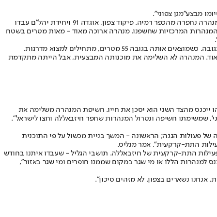
יומו מבצע
"מגן צפוני"
.
דובר צה"ל תא"ל רונן מנליס סיפר על החשיפה: "אתמול במהלך שעות הצהריים נמצאה מנהרה התקפית נוספת שנחפרה משטח לבנון לשטח ישראל. המנהרה נחפרה מהכפר רמיה. פיקוד צפון, אוגדה 91 ויחידת יהל"ם עבדו
מניתוח ראשוני של המנהרה שנמצאה לפני כ-12 שעות אנחנו רואים בה את אחת המנהרות המרכזיות שחשפנו. מנהרה ארוכה מאוד - מאות מטרים בשטח
מנליס חשף פרטים נוספים וסיפר מה נמצא בה: "מסילות לשינוע של פסולת וציוד לאורך המנהרה, חשמל ותאורה, מדרגות שמאפשרות עלייה לשטחנו בגובה. כשמוצאים אותה בגובה 55 מטרים, מתחילים למצוא מדרגות.
אוד. המנהרה לא השלימה את מוכנותה המבצעית, אבל הייתה מתקדמת
ו ייכנס מהצד השני הוא יסכן את חייו. חשיפת המנהרה משלימה את
', שמשימתו חשיפה ונטרול המנהרות שחפר חיזבאללה וחצו לישראל".
ה של פעולות הגנה; הראשונה - המשך בניית מכשול על פי התוכנית
פעילות התת-קרקעית של חיזבאללה. תושבי הגליל - שעבדו איתנו בחודש
 למנהרות הללו או מי שגר במקום שממנו חופרים ומי שגר באזור",
 אנחנו נשארים בצפון. לא מזהים סיכון".