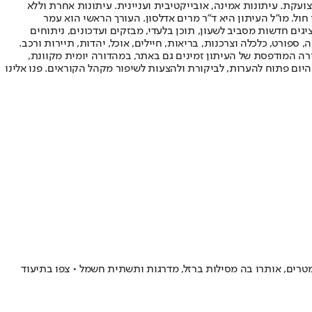
ועקת. עיתונות אמינה, אובייקטיבית ועניינית. עיתונות אחרת וללא
עור החשיפה הגבוה ביותר בימי חול. מו"ל העיתון היא ד"ר מרים אדלסון. העורך הראשי הוא עמר
 והעורך המייסד הוא עמוס רגב. אתרי האינטרנט של "ישראל היום" בעברית ובאנגלית, כמו כן היישומונים (אפליקציות) לאנדרואיד ול-iOS, מציגים חדשות מסביב לשעון, תוכן בלעדי, מבזקים ועדכונים, ניתוחים
, ספורט, כלכלה וצרכנות, בריאות, חיילים, אוכל, יהדות, תיירות ורכב.
דורה המודפסת של העיתון זמינים גם באתר, במהדורה יומית מקוונת,
היום פתוח להערות, לביקורת ולהצעות לשיפור מקהל הקוראים. פנו אלינו