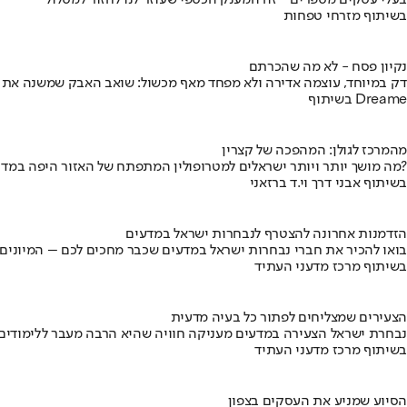
בעלי עסקים מספרים - זה המענק הכספי שעוזר לנו לחזור למסלול
בשיתוף מזרחי טפחות
נקיון פסח - לא מה שהכרתם
דק במיוחד, עוצמה אדירה ולא מפחד מאף מכשול: שואב האבק שמשנה את
בשיתוף Dreame
מהמרכז לגולן: המהפכה של קצרין
מה מושך יותר ויותר ישראלים למטרופולין המתפתח של האזור היפה במדינה?
בשיתוף אבני דרך וי.ד ברזאני
הזדמנות אחרונה להצטרף לנבחרות ישראל במדעים
בואו להכיר את חברי נבחרות ישראל במדעים שכבר מחכים לכם – המיונים
בשיתוף מרכז מדעני העתיד
הצעירים שמצליחים לפתור כל בעיה מדעית
נבחרת ישראל הצעירה במדעים מעניקה חוויה שהיא הרבה מעבר ללימודים
בשיתוף מרכז מדעני העתיד
הסיוע שמניע את העסקים בצפון