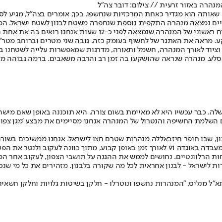
נהרה באזור זרעית // צילום: דובר צה"ל
 שאותה הוא מגדיר כאחת המרכזיות שנחשפו. בכך, אומרים בצה"ל, מגיע לס
מארבעה בדצמבר עד היום, עבדו בכל מז"א ולמעשה טיפלו במנהרות. 
סלע. מנהרה שנראה שהושקעו בה זמן רב והרבה משאבים. ברמה גבוהה מ
לה. כבר עכשיו היא לא מאיימת בשום צורה. היא תוכננה באופן שאם מישה
השלמת החשיפה והנטרול של המנהרה אנחנו מסיימים את מבצע 'מגן צפוני
ון, שבו חופר חיזבאללה מנהרות שטרם חצו לישראל. אנחנו ממשיכים בשור
לות התת-קרקעית", אמר מנליס.
חות הרלוונטיים. נחושים לממש את ההגנה על תושבי הצפון, לעקוב אחר ה
לישראל - לבנון אחראית לכל מה שקורה בלבנון. מזהירים את כל מי שנכנס
"ל מנליס, "המנהרות נחשפו ונוטרלו - חלקן בשיטות גלויות וחלקן חשאיות.