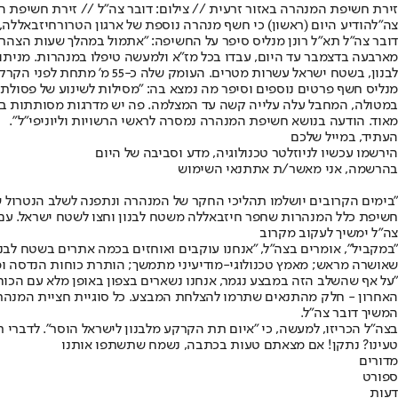
זירת חשיפת המנהרה באזור זרעית // צילום: דובר צה"ל // זירת חשיפת המ
צה"ל
הודיע היום (ראשון) כי חשף מנהרה נוספת של ארגון הטרור
חיזבאללה
,
לבנון, בשטח ישראל עשרות מטרים. העומק שלה כ-55 מ' מתחת לפני הקרקע. מראה את האתגר של לחשוף בעומק כזה. גובה שני מטרים וברוחב מטר".
במטולה, המחבל עלה עלייה קשה עד המצלמה. פה יש מדרגות מסותתות ב
מאוד. הודעה בנושא חשיפת המנהרה נמסרה לראשי הרשויות וליוניפי"ל".
העתיד, במייל שלכם
הירשמו עכשיו לניוזלטר טכנולוגיה, מדע וסביבה של היום
בהרשמה, אני מאשר/ת את
תנאי השימוש
"בימים הקרובים יושלמו תהליכי החקר של המנהרה ונתפנה לשלב הנטרול ש
חשיפת כלל המנהרות שחפר חיזבאללה משטח לבנון וחצו לשטח ישראל. עם 
צה"ל ימשיך לעקוב מקרוב
"במקביל", אומרים בצה"ל, "אנחנו עוקבים ואוחזים בכמה אתרים בשטח לבנ
שאושרה מראש; מאמץ טכנולוגי-מודיעיני מתמשך; הותרת כוחות הנדסה ומעבדה באוגדה 91 לאורך זמן באופן קבוע, מתוך כוונה לעקוב ולנטר את הפעי
"על אף שהשלב הזה במבצע נגמר, אנחנו נשארים בצפון באופן מלא עם הכו
האחרון - חלק מהתנאים שתרמו להצלחת המבצע. כל סוגיית חציית המנהרות 
המשיך דובר צה"ל.
בצה"ל הכריזו, למעשה, כי "איום תת הקרקע מלבנון לישראל הוסר". לדברי תא
טעינו? נתקן! אם מצאתם טעות בכתבה, נשמח שתשתפו אותנו
מדורים
ספורט
דעות