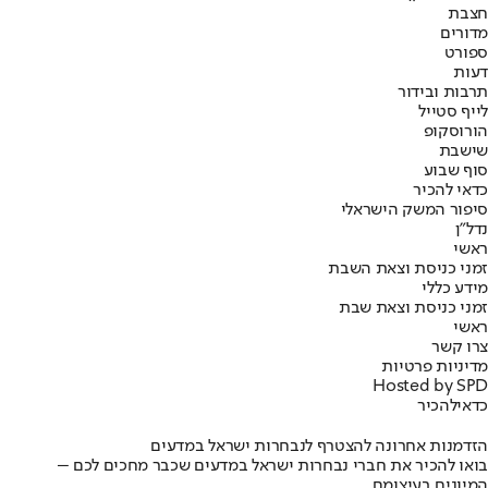
חצבת
מדורים
ספורט
דעות
תרבות ובידור
לייף סטייל
הורוסקופ
שישבת
סוף שבוע
כדאי להכיר
סיפור המשק הישראלי
נדל"ן
ראשי
זמני כניסת וצאת השבת
מידע כללי
זמני כניסת וצאת שבת
ראשי
צרו קשר
מדיניות פרטיות
Hosted by SPD
כדאי
להכיר
הזדמנות אחרונה להצטרף לנבחרות ישראל במדעים
בואו להכיר את חברי נבחרות ישראל במדעים שכבר מחכים לכם –
המיונים בעיצומם