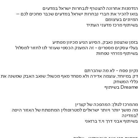
הזדמנות אחרונה להצטרף לנבחרות ישראל במדעים
בואו להכיר את חברי נבחרות ישראל במדעים שכבר מחכים לכם –
המיונים בעיצומם
בשיתוף מרכז מדעני העתיד
בזמן שהצפון נאבק, הסיוע הגיע מכיוון מפתיע
בעלי עסקים מספרים - זה המענק הכספי שעוזר לנו לחזור למסלול
בשיתוף מזרחי טפחות
נקיון פסח - לא מה שהכרתם
דק במיוחד, עוצמה אדירה ולא מפחד מאף מכשול: שואב האבק שמשנה את
כללי המשחק
בשיתוף Dreame
מהמרכז לגולן: המהפכה של קצרין
מה מושך יותר ויותר ישראלים למטרופולין המתפתח של האזור היפה
במדינה?
בשיתוף אבני דרך וי.ד ברזאני