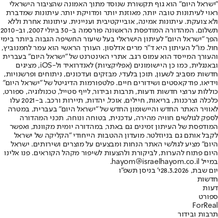
"ישראל היום" הוא גוף תקשורת שנוסד מתוך האמונה שהציבור הישראלי
ראוי לעיתונות טובה יותר, מאוזנת יותר ומדויקת יותר. עיתונות שמדברת
ולא צועקת. עיתונות אמינה, אובייקטיבית ועניינית. עיתונות אחרת וללא
תשלום. המהדורה המודפסת הראשונה פורסמה ב-30 ביולי 2007, וב-2010
הפך "ישראל היום" לעיתון הישראלי בעל שיעור החשיפה הגבוה ביותר בימי
חול. מו"ל העיתון היא ד"ר מרים אדלסון. העורך הראשי הוא עמר לחמנוביץ,
והעורך המייסד הוא עמוס רגב. אתרי האינטרנט של "ישראל היום" בעברית
ובאנגלית, כמו כן היישומונים (אפליקציות) לאנדרואיד ול-iOS, מציגים
חדשות מסביב לשעון, תוכן בלעדי, מבזקים ועדכונים, ניתוחים ופרשנויות,
וידיאו, פודקאסטים ושידורים חיים. פלטפורמות הדיגיטל של "ישראל היום"
כוללות ערוצי חדשות ודעות, תרבות ובידור, לייף סטייל, טכנולוגיה, ספורט,
כלכלה וצרכנות, בריאות, חיילים, אוכל, יהדות, תיירות ורכב. ב-2021 עלו
לאוויר האתר החדש והיישומון החדש של "ישראל היום" בעברית, במטרה
לספק לגולשים חוויה מהירה, עדכנית, בטוחה ונוחה. תכני המהדורה
המודפסת של העיתון זמינים גם באתר, במהדורה יומית מקוונת, ואפשר
לקבל אותם גם בניוזלטר. מועדון ההטבות הייחודי "הקליקה של ישראל
היום" מציע לגולשי האתר הנחות ומבצעים על מוצרים ושירותים. ישראל
היום פתוח להערות, לביקורת ולהצעות לשיפור מקהל הקוראים. פנו אלינו
במייל hayom@israelhayom.co.il.
יום שבת, 28.3.2026
י' בניסן תשפ"ו
חדשות
דעות
ספורט
ForReal
תרבות ובידור