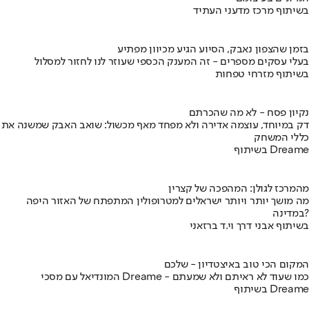
בשיתוף מרכז מדעני העתיד
בזמן שהצפון נאבק, הסיוע הגיע מכיוון מפתיע
בעלי עסקים מספרים - זה המענק הכספי שעוזר לנו לחזור למסלול
בשיתוף מזרחי טפחות
נקיון פסח - לא מה שהכרתם
דק במיוחד, עוצמה אדירה ולא מפחד מאף מכשול: שואב האבק שמשנה את
כללי המשחק
בשיתוף Dreame
מהמרכז לגולן: המהפכה של קצרין
מה מושך יותר ויותר ישראלים למטרופולין המתפתח של האזור היפה
במדינה?
בשיתוף אבני דרך וי.ד ברזאני
המקום הכי טוב באיצטדיון - שלכם
המונדיאל עם מסכי Dreame - כמו שעוד לא ראיתם ולא שמעתם
בשיתוף Dreame