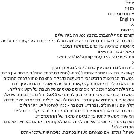
אוכל
מגזין
אנחנו מגייסים
English
X
בריאות
קורבן נוסף לחצבת: בת 82 נפטרה בירושלים
במשרד הבריאות הדגישו כי הקשישה סבלה ממחלות רקע קשות • האישה
אושפזה בהדסה עין כרם בתחילת דצמבר
מיטל יסעור בית-אור
20/12/2018, 10:53
,עודכן
20/12/2018, 12:01
0
בית חולים הדסה עין כרם // צילום: אורן חקון
קשישה בת 82 נפטרה אתמול (רביעי)
מחצבת
בבית החולים הדסה עין כרם.
במשרד הבריאות הדגישו כי הקשישה נדבקה בחצבת מחוץ לבית החולים
וכי היא סבלה ממחלות רקע קשות. האישה אושפזה בהדסה עין כרם
בתחילת דצמבר ונפטרה מסיבוכים משניים של חצבת על רקע מחלתה.
במשרד הבריאות מציינים כי נכון להיום יש 2,690 חולים בחצבת בישראל,
והשיא היה בחודש אוקטובר - אז התגלו 948 חולים, בנובמבר חלה ירידה
קלה עם 893 חולים, ובחודש דצמבר - נכון לאתמול יש 194 חולים.
במשרד הבריאות מוסיפים כי למרות מגמת הירידה בקצב התחלואה,
המשרד ממשיך לחסן עד לבלימה מלאה של ההתפרצות.
העדכונים הכי חמים ישירות לנייד: בואו לעקוב אחרינו גם בערוץ הטלגרם
החדש שלנו
!
טעינו? נתקן! אם מצאתם טעות בכתבה, נשמח שתשתפו אותנו