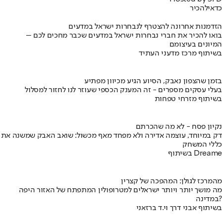
כדאי
להכיר
הזדמנות אחרונה להצטרף לנבחרות ישראל במדעים
בואו להכיר את חברי נבחרות ישראל במדעים שכבר מחכים לכם –
המיונים בעיצומם
בשיתוף מרכז מדעני העתיד
בזמן שהצפון נאבק, הסיוע הגיע מכיוון מפתיע
בעלי עסקים מספרים - זה המענק הכספי שעוזר לנו לחזור למסלול
בשיתוף מזרחי טפחות
נקיון פסח - לא מה שהכרתם
דק במיוחד, עוצמה אדירה ולא מפחד מאף מכשול: שואב האבק שמשנה את
כללי המשחק
בשיתוף Dreame
מהמרכז לגולן: המהפכה של קצרין
מה מושך יותר ויותר ישראלים למטרופולין המתפתח של האזור היפה
במדינה?
בשיתוף אבני דרך וי.ד ברזאני