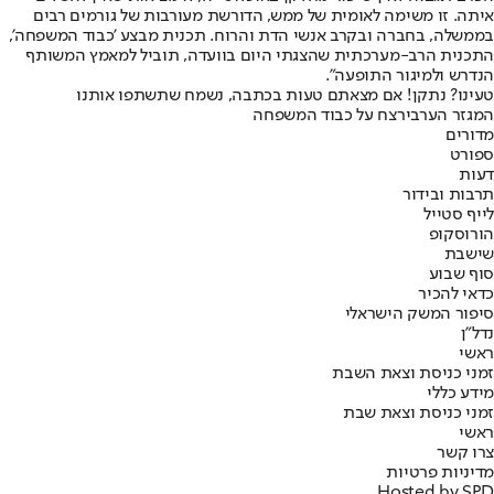
איתה. זו משימה לאומית של ממש, הדורשת מעורבות של גורמים רבים
בממשלה, בחברה ובקרב אנשי הדת והרוח. תכנית מבצע 'כבוד המשפחה',
התכנית הרב-מערכתית שהצגתי היום בוועדה, תוביל למאמץ המשותף
הנדרש ולמיגור התופעה".
טעינו? נתקן! אם מצאתם טעות בכתבה, נשמח שתשתפו אותנו
המגזר הערבי
רצח על כבוד המשפחה
מדורים
ספורט
דעות
תרבות ובידור
לייף סטייל
הורוסקופ
שישבת
סוף שבוע
כדאי להכיר
סיפור המשק הישראלי
נדל"ן
ראשי
זמני כניסת וצאת השבת
מידע כללי
זמני כניסת וצאת שבת
ראשי
צרו קשר
מדיניות פרטיות
Hosted by SPD