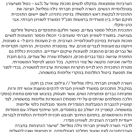
הערביות שנמצאות במקלט לנשים מוכות עומד על 44% - כפול משיעורן
באוכלוסיית הנשים. השרה לשוויון חברתי גילה גמליאל, הציגה את
התוכנית לבקשת ראש הממשלה בנימין נתניהו. לשם יישום התוכנית
תוקם ועדה בין משרדית בראשות מנכ"ל המשרד לשוויון חברתי, אבי
כהן-סקלי.
התכנית תכלול מספר צעדים, כאשר חלקם מתמקדים בטיפול וחלקם
בענישה. במשרד לשוויון חברתי טוענים כי יוכפלו מספר המעונות לנשים
מוכות ונערות בסיכון לאוכלוסייה הערבית, מ-2 מעונות כיום ל- 4 מעונות,
ויוקמו גם מעונות לגברים מכים. עוד במסגרת התוכנית, הרחקה תקדימית
של גברים מכים מהמגזר, למעונות שיקום ייעודיים. התוכנית כוללת גם
החמרת ענישה כנגד גברים מכים, והפעלת שורה של צעדים, בהם חובת
כליאה ואכיפה נוקשה של צווי הרחקה. בכל הנוגע לטיפול המשטרתי,
מטרת התוכנית היא לגייס חוקרות ושוטרות ערביות למשטרה, בכדי למגר
את תופעת ביטול התלונות במקרי אלימות במשפחה.
השרה לשוויון חברתי, גילה גמליאל // צילום: אורן בן חקון
במקביל, מתכננים במשרד לשוויון חברתי להקים מועצת אנשי דת ורוח,
מחציתה גברים ומחציתה נשים, אשר תעסוק בגיבוש ופרסום פתוות (פסקי
הלכה מוסלמים שניתנים על ידי מופתי) האוסרות אלימות במשפחה, לצד
קמפיין להגברת הסובלנות המגדרית וחוסר סובלנות כלפי אלימות
במשפחה. קמפיין זה ישולב גם במסגדים, תוך שיתוף פעולה עם מוסדות
הדת והאימאמים. בתחום החינוך תגובש תכנית לימודית הנלמדת לבגרות,
ייעודית לחברה הערבית, לשוויון מגדרי.
לדברי השרה לשוויון חברתי גילה גמליאל: "
שיעור הנרצחות בחברה
הערבית
גבוה לאין שיעור מחלקן באוכלוסייה, זו מציאות שאין להשלים