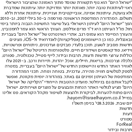
"ישראל היום" הוא גוף תקשורת שנוסד מתוך האמונה שהציבור הישראלי
ראוי לעיתונות טובה יותר, מאוזנת יותר ומדויקת יותר. עיתונות שמדברת
ולא צועקת. עיתונות אמינה, אובייקטיבית ועניינית. עיתונות אחרת וללא
תשלום. המהדורה המודפסת הראשונה פורסמה ב-30 ביולי 2007, וב-2010
הפך "ישראל היום" לעיתון הישראלי בעל שיעור החשיפה הגבוה ביותר בימי
חול. מו"ל העיתון היא ד"ר מרים אדלסון. העורך הראשי הוא עמר לחמנוביץ,
והעורך המייסד הוא עמוס רגב. אתרי האינטרנט של "ישראל היום" בעברית
ובאנגלית, כמו כן היישומונים (אפליקציות) לאנדרואיד ול-iOS, מציגים
חדשות מסביב לשעון, תוכן בלעדי, מבזקים ועדכונים, ניתוחים ופרשנויות,
וידיאו, פודקאסטים ושידורים חיים. פלטפורמות הדיגיטל של "ישראל היום"
כוללות ערוצי חדשות ודעות, תרבות ובידור, לייף סטייל, טכנולוגיה, ספורט,
כלכלה וצרכנות, בריאות, חיילים, אוכל, יהדות, תיירות ורכב. ב-2021 עלו
לאוויר האתר החדש והיישומון החדש של "ישראל היום" בעברית, במטרה
לספק לגולשים חוויה מהירה, עדכנית, בטוחה ונוחה. תכני המהדורה
המודפסת של העיתון זמינים גם באתר, במהדורה יומית מקוונת, ואפשר
לקבל אותם גם בניוזלטר. מועדון ההטבות הייחודי "הקליקה של ישראל
היום" מציע לגולשי האתר הנחות ומבצעים על מוצרים ושירותים. ישראל
היום פתוח להערות, לביקורת ולהצעות לשיפור מקהל הקוראים. פנו אלינו
במייל hayom@israelhayom.co.il.
יום שבת, 28.3.2026
י' בניסן תשפ"ו
חדשות
דעות
ספורט
ForReal
תרבות ובידור