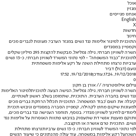
אוכל
מגזין
אנחנו מגייסים
English
X
חדשות
חינוך
התוכנית למיגור אלימות נגד נשים במגזר הערבי: מעונות לגברים מכים
וקמפיין במסגדים
השרה לשוויון חברתי, גילה גמליאל, מבקשת להקצות 295 מיליון שקלים
לתוכנית "כבוד המשפחה" • לפי נתוני המשרד לשוויון חברתי, כ-13 נשים
ערביות נרצחו מתחילת השנה על רקע אלימות משפחתית
נועם (דבול) דביר
19/12/2018, 17:24
,עודכן
19/12/2018, 17:52
0
צילום אילוסטרציה // אורן בן חקון
השרה לשוויון חברתי, גילה גמליאל, הגישה הצעה לתוכנית
למיגור האלימות
נגד נשים בחברה הערבית
. התוכנית, שתמומן בשלב ראשון לשנתיים,
קיבלה את השם 'כבוד המשפחה'. התוכנית תכלול הרחקת גברים מכים
למעונות שיקום מחוץ לקהילה, קמפיין הסברה במסגדים וגיבוש תכנית
לימודים לחינוך לשוויון מגדרי. בנוסף, תוחמר הענישה נגד גברים מכים,
ותוקם מועצת אנשי דת שתעסוק בגיבוש פתוות האוסרות על אלימות נגד
נשים. התכנית טרם אושרה או תוקצבה.
לפי נתוני המשרד לשוויון חברתי, כ-13 נשים ערביות
נרצחו מתחילת
השנה
על רקע אלימות במשפחה. עוד עולה מהנתונים כי שיעור הנשים