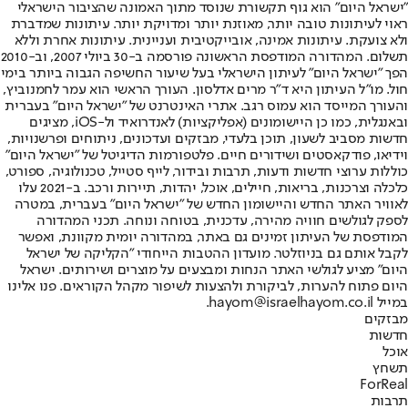
"ישראל היום" הוא גוף תקשורת שנוסד מתוך האמונה שהציבור הישראלי
ראוי לעיתונות טובה יותר, מאוזנת יותר ומדויקת יותר. עיתונות שמדברת
ולא צועקת. עיתונות אמינה, אובייקטיבית ועניינית. עיתונות אחרת וללא
תשלום. המהדורה המודפסת הראשונה פורסמה ב-30 ביולי 2007, וב-2010
הפך "ישראל היום" לעיתון הישראלי בעל שיעור החשיפה הגבוה ביותר בימי
חול. מו"ל העיתון היא ד"ר מרים אדלסון. העורך הראשי הוא עמר לחמנוביץ,
והעורך המייסד הוא עמוס רגב. אתרי האינטרנט של "ישראל היום" בעברית
ובאנגלית, כמו כן היישומונים (אפליקציות) לאנדרואיד ול-iOS, מציגים
חדשות מסביב לשעון, תוכן בלעדי, מבזקים ועדכונים, ניתוחים ופרשנויות,
וידיאו, פודקאסטים ושידורים חיים. פלטפורמות הדיגיטל של "ישראל היום"
כוללות ערוצי חדשות ודעות, תרבות ובידור, לייף סטייל, טכנולוגיה, ספורט,
כלכלה וצרכנות, בריאות, חיילים, אוכל, יהדות, תיירות ורכב. ב-2021 עלו
לאוויר האתר החדש והיישומון החדש של "ישראל היום" בעברית, במטרה
לספק לגולשים חוויה מהירה, עדכנית, בטוחה ונוחה. תכני המהדורה
המודפסת של העיתון זמינים גם באתר, במהדורה יומית מקוונת, ואפשר
לקבל אותם גם בניוזלטר. מועדון ההטבות הייחודי "הקליקה של ישראל
היום" מציע לגולשי האתר הנחות ומבצעים על מוצרים ושירותים. ישראל
היום פתוח להערות, לביקורת ולהצעות לשיפור מקהל הקוראים. פנו אלינו
במייל hayom@israelhayom.co.il.
מבזקים
חדשות
אוכל
תשחץ
ForReal
תרבות