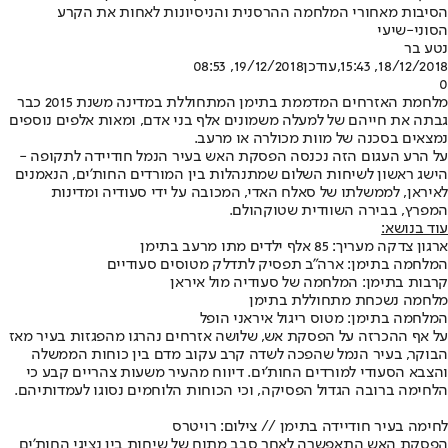
הסיבות מאחורי המלחמה ההרסנית והניסיונות לאחות את הקרע
הסוני-שיעי
נטע בר
18/12/2018, 15:43
,עודכן
19/12/2018, 08:53
0
מלחמת האזרחים המדממת בתימן המתחוללת במדינה משנת 2015 כבר
גבתה את חייהם של למעלה משמונים אלף בני אדם, ומאות אלפים נוספים
נמצאים בסכנה של מוות מכולרה או מרעב.
על הרע העגום הזה נכנסה הפסקת האש בעיר הנמל חודיידה לתקופה -
הישג ראשון לשיחות השלום שמתנהלות בין המורדים החות'ים, הנאמנים
לאיראן, לממשלתו של סאלח האדי, המכובה על ידי סעודיה ומדינות
המפרץ, בבירה השוודית שטוקהולם.
עוד בנושא:
ארגון צדקה מעריך: 85 אלף ילדים מתו מרעב בתימן
המלחמה בתימן: ארה"ב תפסיק לתדלק מטוסים סעודיים
קרבות בתימן: המלחמה של סעודיה מול איראן
מלחמה נשכחת מתחוללת בתימן
המלחמה בתימן: מטוס ריגול איראני הופל
על אף ההכרזה על הפסקת אש, שלושה אזרחים נהרגו מהפגזות בעיר מאז
הבוקר, בעיר הנמל שהפכה לשדה קרב עקוב מדם בין כוחות הממשלה
והצבא הסעודי למורדים החות'ים. דיווח מהעיר משעות צהריים קבע כי
הלחימה ברובה הגדול הפסיקה, וכי הכוחות הלוחמים נסוגו לעמדותיהם.
לחימה בעיר חודיידה בתימן // צילום: רויטרס
הפסקת האש התאפשרה לאחר סבב מתוח של שיחות בין נציגי החות'ים