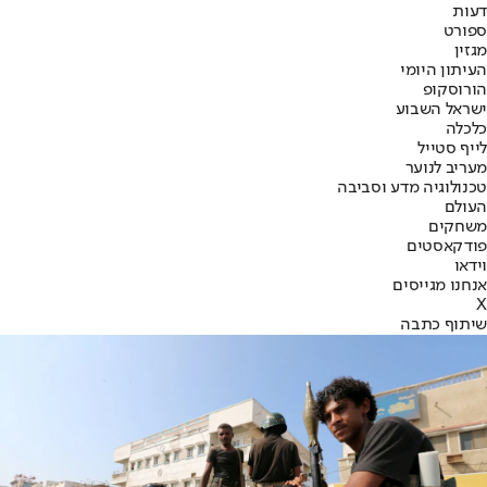
דעות
ספורט
מגזין
העיתון היומי
הורוסקופ
ישראל השבוע
כלכלה
לייף סטייל
מעריב לנוער
טכנולוגיה מדע וסביבה
העולם
משחקים
פודקאסטים
וידאו
אנחנו מגייסים
X
שיתוף כתבה