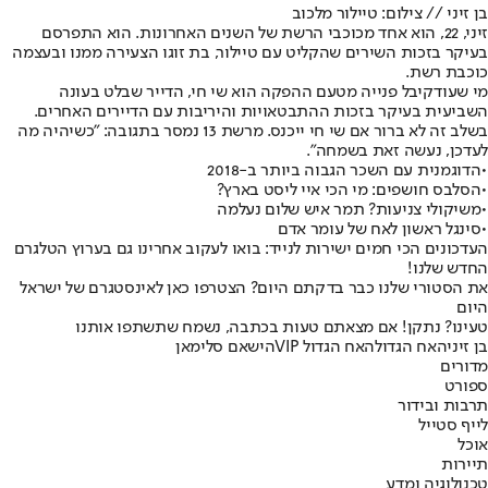
בן זיני // צילום: טיילור מלכוב
זיני, 22, הוא אחד מכוכבי הרשת של השנים האחרונות. הוא התפרסם
בעיקר בזכות השירים שהקליט עם טיילור, בת זוגו הצעירה ממנו ובעצמה
כוכבת רשת.
מי שעוד
קיבל פנייה מטעם ההפקה הוא שי חי
, הדייר שבלט בעונה
השביעית בעיקר בזכות ההתבטאויות והיריבות עם הדיירים האחרים.
בשלב זה לא ברור אם שי חי ייכנס. מרשת 13 נמסר בתגובה: "כשיהיה מה
לעדכן, נעשה זאת בשמחה".
•
הדוגמנית עם השכר הגבוה ביותר ב-2018
•
הסלבס חושפים: מי הכי איי ליסט בארץ?
•
משיקולי צניעות? תמר איש שלום נעלמה
•
סינגל ראשון לאח של עומר אדם
העדכונים הכי חמים ישירות לנייד: בואו לעקוב אחרינו גם בערוץ הטלגרם
החדש שלנו
!
את הסטורי שלנו כבר בדקתם היום? הצטרפו כאן לאינסטגרם של ישראל
היום
טעינו? נתקן! אם מצאתם טעות בכתבה, נשמח שתשתפו אותנו
בן זיני
האח הגדול
האח הגדול VIP
הישאם סלימאן
מדורים
ספורט
תרבות ובידור
לייף סטייל
אוכל
תיירות
טכנולוגיה ומדע