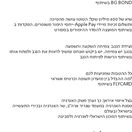
בשיתוף BG BOND
שיא של 600 מיליון שקל: הטוטו עושה מהפיכה
יחסי הימור משופרים, הפקדות ב-Apple Pay ותשלום זכיות מיידי
בשיתוף המועצה להסדר ההימורים בספורט
ועידת הנגב: צמיחה השקעה והשפעה
בנגב יש צמיחה, יש ביקוש ואנחנו נמשיך לראות את הנגב ולפתח אותו
בשיתוף הרשות לפיתוח הנגב
כל ההטבות שמגיעות לכם
מה ההבדל בין מועדון תעופה וכרטיס אשראי?
בשיתוף FLYCARD
בצל איומי איראן: כך נערך משק האנרגיה
פסגת האנרגיה במעמד שגריר ארה"ב, שר האנרגיה ובכירי התעשייה
בישראל ובעולם
בשיתוף המכון הישראלי לאנרגיה ולסביבה