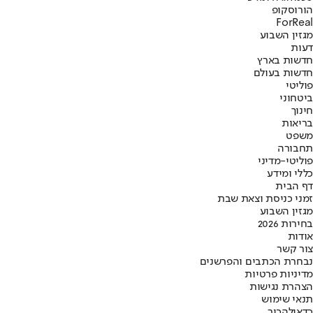
הורוסקופ
ForReal
מגזין השבוע
דעות
חדשות בארץ
חדשות בעולם
פוליטי
ביטחוני
חינוך
בריאות
משפט
תחבורה
פוליטי-מדיני
כללי ומידע
דף הבית
זמני כניסת וצאת שבת
מגזין השבוע
בחירות 2026
אודות
צור קשר
נבחרת הכתבים והפרשנים
מדיניות פרטיות
הצהרת נגישות
תנאי שימוש
כדאי
להכיר