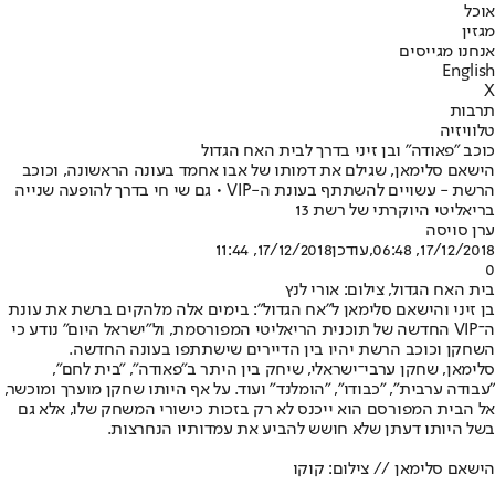
אוכל
מגזין
אנחנו מגייסים
English
X
תרבות
טלוויזיה
כוכב "פאודה" ובן זיני בדרך לבית האח הגדול
הישאם סלימאן, שגילם את דמותו של אבו אחמד בעונה הראשונה, וכוכב
הרשת - עשויים להשתתף בעונת ה-VIP • גם שי חי בדרך להופעה שנייה
בריאליטי היוקרתי של רשת 13
ערן סויסה
17/12/2018, 06:48
,עודכן
17/12/2018, 11:44
0
בית האח הגדול, צילום: אורי לנץ
בן זיני והישאם סלימאן ל"אח הגדול": בימים אלה מלהקים ברשת את עונת
ה־VIP החדשה של תוכנית הריאליטי המפורסמת, ול"ישראל היום" נודע כי
השחקן וכוכב הרשת יהיו בין הדיירים שישתתפו בעונה החדשה.
סלימאן, שחקן ערבי־ישראלי, שיחק בין היתר ב"פאודה", "בית לחם",
"עבודה ערבית", "כבודו", "הומלנד" ועוד. על אף היותו שחקן מוערך ומוכשר,
אל הבית המפורסם הוא ייכנס לא רק בזכות כישורי המשחק שלו, אלא גם
בשל היותו דעתן שלא חושש להביע את עמדותיו הנחרצות.
הישאם סלימאן // צילום: קוקו