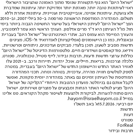
"ישראל היום" הוא גוף תקשורת שנוסד מתוך האמונה שהציבור הישראלי
ראוי לעיתונות טובה יותר, מאוזנת יותר ומדויקת יותר. עיתונות שמדברת
ולא צועקת. עיתונות אמינה, אובייקטיבית ועניינית. עיתונות אחרת וללא
תשלום. המהדורה המודפסת הראשונה פורסמה ב-30 ביולי 2007, וב-2010
הפך "ישראל היום" לעיתון הישראלי בעל שיעור החשיפה הגבוה ביותר בימי
חול. מו"ל העיתון היא ד"ר מרים אדלסון. העורך הראשי הוא עמר לחמנוביץ,
והעורך המייסד הוא עמוס רגב. אתרי האינטרנט של "ישראל היום" בעברית
ובאנגלית, כמו כן היישומונים (אפליקציות) לאנדרואיד ול-iOS, מציגים
חדשות מסביב לשעון, תוכן בלעדי, מבזקים ועדכונים, ניתוחים ופרשנויות,
וידיאו, פודקאסטים ושידורים חיים. פלטפורמות הדיגיטל של "ישראל היום"
כוללות ערוצי חדשות ודעות, תרבות ובידור, לייף סטייל, טכנולוגיה, ספורט,
כלכלה וצרכנות, בריאות, חיילים, אוכל, יהדות, תיירות ורכב. ב-2021 עלו
לאוויר האתר החדש והיישומון החדש של "ישראל היום" בעברית, במטרה
לספק לגולשים חוויה מהירה, עדכנית, בטוחה ונוחה. תכני המהדורה
המודפסת של העיתון זמינים גם באתר, במהדורה יומית מקוונת, ואפשר
לקבל אותם גם בניוזלטר. מועדון ההטבות הייחודי "הקליקה של ישראל
היום" מציע לגולשי האתר הנחות ומבצעים על מוצרים ושירותים. ישראל
היום פתוח להערות, לביקורת ולהצעות לשיפור מקהל הקוראים. פנו אלינו
במייל hayom@israelhayom.co.il.
יום רביעי, 15.7.2026
א' באב תשפ"ו
חדשות
דעות
ספורט
ForReal
תרבות ובידור