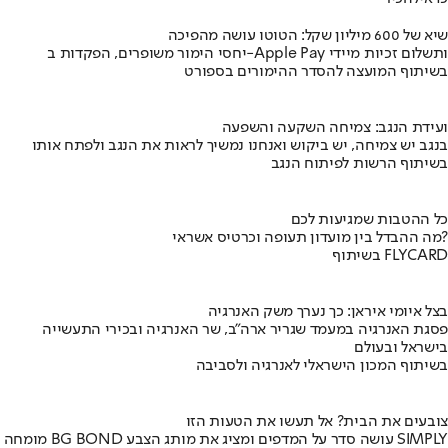
שיא של 600 מיליון שקל: הטוטו עושה מהפיכה
יחסי הימור משופרים, הפקדות ב-Apple Pay ותשלום זכיות מיידי
בשיתוף המועצה להסדר ההימורים בספורט
ועידת הנגב: צמיחה השקעה והשפעה
בנגב יש צמיחה, יש ביקוש ואנחנו נמשיך לראות את הנגב ולפתח אותו
בשיתוף הרשות לפיתוח הנגב
כל ההטבות שמגיעות לכם
מה ההבדל בין מועדון תעופה וכרטיס אשראי?
בשיתוף FLYCARD
בצל איומי איראן: כך נערך משק האנרגיה
פסגת האנרגיה במעמד שגריר ארה"ב, שר האנרגיה ובכירי התעשייה
בישראל ובעולם
בשיתוף המכון הישראלי לאנרגיה ולסביבה
צובעים את הבית? אל תעשו את הטעות הזו
מומחה BG BOND עושה סדר על המדפים ומציג את מותג הצבע SIMPLY