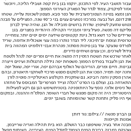
עבור תושבי העיר. לפי התכנון, יוקמו בגן בית קפה ושבילי הליכה, ויוכשר
אזור לפיקניק, צמוד לגדר של הפארק העירוני הסמוך.
הגן נמצא בפינה הצפון־מערבית של כפר סבא, מצפון לשכונת עלייה. שטחו
218 דונם, ועל גבעה במרכזו נטועים עצים בני כ־90 שנה, המצילים על מבנה
נטוש שזועק לשיפוץ. שדרת ברושים מובילה אל הגן, שהיה שייך לברון
פליקס דה מנשה, פעיל ציוני ומבכירי הקהילה היהודית במצרים. בגן
שרידים של כר דשא גדול, גינת קקטוסים שידעה ימים יפים יותר, צמחייה
טרופית וצומח ים־תיכוני. ליד הגדר נותרו כמה עצי אשכולית אדומה, שריד
לפרדס שנעקר. עוד בגן פינות מסתור, מנהרת אבני דולומיט המהווה בית
גידול לשרכים, וכן עצים ושיחים נדירים.
לאחר שרכש את השטח הזמין דה מנשה את חיים ומרים יפה לנהל ולטפח
את הגן ולעבוד בפרדס הסמוך. משפחת יפה גידלה תרנגולות ועיזים וייצרה
גבינות. חיים ומרים, הוריהם של האלוף אברהם יפה, אורי יפה, שאול יפה
וחנה יפה תמיר, הפכו את הגן למקום מפגש מרכזי לשחקני תיאטרון, ובהם
אהרן מסקין וחנה רובינא. גם שחקנית הקולנוע האיטלקייה סופיה לורן
התארחה בגן, וצולם בו הסרט "הכלה וצייד הפרפרים" המבוסס על מחזהו
של ניסים אלוני. נוסף על היותו
פנינה בוטנית
שימש הגן גם רקע לפעילות
היסטורית: היה זה מקום מפגש של חברי השומר, הפלמ"ח וההגנה, ובמקום
אף היו סליק ותחנת קשר שהוסוותה בשובך יונים.
גן הברון מנשה // צילום: גור דותן
אמנות וקיימות
מבנה אחר בעיר, ששיפוצו כבר הושלם, הוא בית תהילה ואריה שרייבמן,
שהוקם במבנה בריכת המים הצמוד למגדל המים. העירייה, בשיתוף מפעל