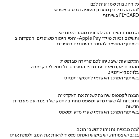
כל ההטבות שמגיעות לכם
מה ההבדל בין מועדון תעופה וכרטיס אשראי?
בשיתוף FLYCARD
הזדמנות האחרונה להרוויח מגמר המונדיאל
יחסי הימור משופרים, הפקדות ב-Apple Pay ותשלום זכיות מיידי
בשיתוף המועצה להסדר ההימורים בספורט
המקצועות שיבטיחו לכם קריירה מבוקשת
מהסבת אקדמאים ועד מדעי הספורט: כל מסלולי הקריירה
בלוינסקי-וינגייט
בשיתוף המרכז האקדמי לוינסקי־וינגייט
הצצה לקמפוס שרוצה לשנות את האקדמיה
שערי מדע ומשפט נוחת בהייטק של רעננה עם מעבדות AI ותוכניות
חדשות
בשיתוף המרכז האקדמי שערי מדע ומשפט
מה מבטיח נתניהו לתושבי הנגב?
בנגב יש צמיחה, יש ביקוש ואנחנו נמשיך לראות את הנגב ולפתח אותו