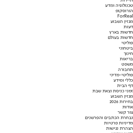
תיירות
טכנולוגיה ומדע
הורוסקופ
ForReal
מגזין השבוע
דעות
חדשות בארץ
חדשות בעולם
פוליטי
ביטחוני
חינוך
בריאות
משפט
תחבורה
פוליטי-מדיני
כללי ומידע
דף הבית
זמני כניסת וצאת שבת
מגזין השבוע
בחירות 2026
אודות
צור קשר
נבחרת הכתבים והפרשנים
מדיניות פרטיות
הצהרת נגישות