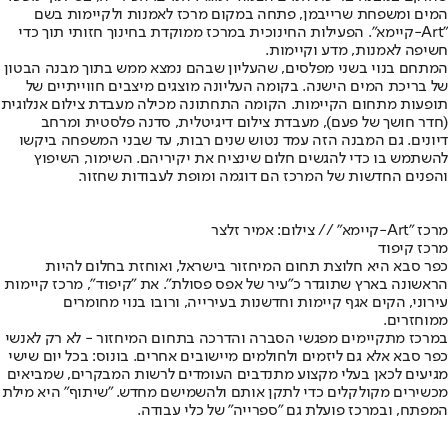
המים ומשפחת שרייבמן, פתחה במקום מרכז לאמנות ולקיימות בשם
"Art-קיימא". הפעילות החינוכית במרכז ממוקדת בחינוך חזותי תוך כדי
חשיפה לאמנות, מדע וקיימות.
המתחם בנוי בשני מפלסים, שהעליון שבהם נמצא ממש בתוך מבנה הבטון
של בריכת המים הישנה. בקומה העליונה מוצגים מיצבים חווייתיים של
תופעות מתחום הקיימות. הקומה התחתונה מכילה מעבדת צילום אנלוגית
(חדר חושך של פעם), מעבדת צילום דיגיטלית, סדנה פלסטית ומרחב
דיונים. גם המבנה הזה עמד נטוש שנים רבות, עד שבני המשפחה ביקשו
להשתמש בו כדי להגשים חלום שינציח את יקיריהם. השימור, השיפוץ
והפנים החדשות של המרכז הם דוגמה ומופת לעבודות שחזור.
מרכז "Art-קיימא" // צילום: אמיר זלצר
מרכז קיפוד
כפר סבא היא חלוצת תחום המיחזור בישראל, ואוחזת בחלום להיות
הראשונה בארץ שתוגדר כ"עיר של אפס פסולת". את "קיפוד", מרכז קיימות
עירוני, הקים אגף קיימות וחדשנות בעירייה, ורובו בנוי מחומרים
ממוחזרים.
במרכז מתקיימים מפגשי הסברה והדרכה בתחום המיחזור - לא רק לאנשי
כפר סבא אלא גם ליזמים ולחולמים מיישובים אחרים. בונוס: בכל יום שישי
מגיעים לכאן בעלי מקצוע מתנדבים העומדים לרשות המבקרים, שמביאים
מכשירים מקולקלים כדי לתקן אותם ולהשמישם מחדש. "שיתוף" היא מילת
המפתח, ובמרכז פועלת גם "ספרייה" של כלי עבודה.