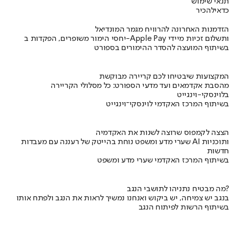
תנאי שימוש
כדאי
להכיר
הזדמנות האחרונה להרוויח מגמר המונדיאל
יחסי הימור משופרים, הפקדות ב-Apple Pay ותשלום זכיות מיידי
בשיתוף המועצה להסדר ההימורים בספורט
המקצועות שיבטיחו לכם קריירה מבוקשת
מהסבת אקדמאים ועד מדעי הספורט: כל מסלולי הקריירה
בלוינסקי-וינגייט
בשיתוף המרכז האקדמי לוינסקי־וינגייט
הצצה לקמפוס שרוצה לשנות את האקדמיה
שערי מדע ומשפט נוחת בהייטק של רעננה עם מעבדות AI ותוכניות
חדשות
בשיתוף המרכז האקדמי שערי מדע ומשפט
מה מבטיח נתניהו לתושבי הנגב?
בנגב יש צמיחה, יש ביקוש ואנחנו נמשיך לראות את הנגב ולפתח אותו
בשיתוף הרשות לפיתוח הנגב