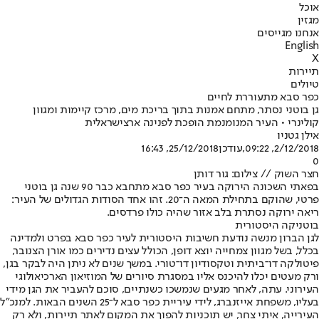
אוכל
מגזין
אנחנו מגייסים
English
X
תיירות
טיולים
כפר סבא מתעוררת לחיים
גן בוטני נסתר, מתחם אמנות בתוך בריכת מים, מרכז קיימות ומגוון
קולינרי • העיר המנומנמת הופכת לפנינה ארצישראלית
אילן גטניו
2/12/2018, 09:22
,עודכן
25/12/2018, 16:43
0
חצר השוק // צילום: גור דותן
בפאתי השכונה הירוקה בעיר כפר סבא מתחבא כבר 90 שנה גן בוטני
פרטי, שהוקם בתחילת המאה ה־20. זהו אחד הסודות הגדולים של העיר:
ריאה ירוקה נסתרת בלב אזור שהיה כולו פרדסים.
בוטניקה היסטורית
לגן הברון מנשה נודעת חשיבות היסטורית לעיר כפר סבא בפרט ולמדינה
בכלל, בשל מגוון צמחייה יוצא דופן, הכולל עצים נדירים כמו אורן הצנובר,
פיטולקה דו־ביתית וטקסודיון דו־טורי. במשך שנים לא ניתן היה לבקר בגן,
ורק מעטים יכלו להיכנס אליו במסגרת סיורים של המוזיאון הארכיאולוגי
העירוני. עתה, לאחר מגעים שנמשכו כשנתיים, סוכם להעביר את הגן מידי
בעליו, משפחת אייזנברג, לידי עיריית כפר סבא ל־25 השנים הבאות. למנכ"ל
העירייה, איתי צחר, יש תוכניות להפוך את המקום לאתר תיירות, ולא רק