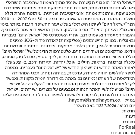
"ישראל היום" הוא גוף תקשורת שנוסד מתוך האמונה שהציבור הישראלי
ראוי לעיתונות טובה יותר, מאוזנת יותר ומדויקת יותר. עיתונות שמדברת
ולא צועקת. עיתונות אמינה, אובייקטיבית ועניינית. עיתונות אחרת וללא
תשלום. המהדורה המודפסת הראשונה פורסמה ב-30 ביולי 2007, וב-2010
הפך "ישראל היום" לעיתון הישראלי בעל שיעור החשיפה הגבוה ביותר בימי
חול. מו"ל העיתון היא ד"ר מרים אדלסון. העורך הראשי הוא עמר לחמנוביץ,
והעורך המייסד הוא עמוס רגב. אתרי האינטרנט של "ישראל היום" בעברית
ובאנגלית, כמו כן היישומונים (אפליקציות) לאנדרואיד ול-iOS, מציגים
חדשות מסביב לשעון, תוכן בלעדי, מבזקים ועדכונים, ניתוחים ופרשנויות,
וידיאו, פודקאסטים ושידורים חיים. פלטפורמות הדיגיטל של "ישראל היום"
כוללות ערוצי חדשות ודעות, תרבות ובידור, לייף סטייל, טכנולוגיה, ספורט,
כלכלה וצרכנות, בריאות, חיילים, אוכל, יהדות, תיירות ורכב. ב-2021 עלו
לאוויר האתר החדש והיישומון החדש של "ישראל היום" בעברית, במטרה
לספק לגולשים חוויה מהירה, עדכנית, בטוחה ונוחה. תכני המהדורה
המודפסת של העיתון זמינים גם באתר, במהדורה יומית מקוונת, ואפשר
לקבל אותם גם בניוזלטר. מועדון ההטבות הייחודי "הקליקה של ישראל
היום" מציע לגולשי האתר הנחות ומבצעים על מוצרים ושירותים. ישראל
היום פתוח להערות, לביקורת ולהצעות לשיפור מקהל הקוראים. פנו אלינו
במייל hayom@israelhayom.co.il.
יום רביעי, 22.7.2026
ח' באב תשפ"ו
חדשות
דעות
ספורט
ForReal
תרבות ובידור