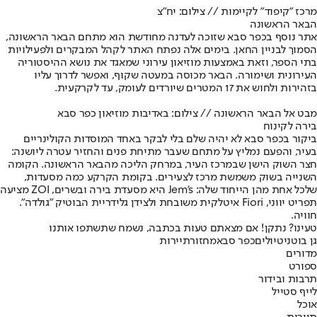
מרכז "קיפוד" לקיימות // צילום: יח"צ
הבאר הראשונה
אתר נוסף בכפר סבא שזוכה לעדנה מחודשת הוא מתחם הבאר הראשונה,
הסמוך לבניין החאן. בימים אלה נפתח האתר לקהל המבקרים ולפעילויות
בתי הספר, וזאת באמצעות מוזיאון עירוני שמאגד את נושא ההיסטוריה
העירונית ושימורה. הבאר מכוסה במעטה שקוף, ואפשר לדרוך עליו
בזהירות ולחוש את 17 המטרים שיורדים לעומק, עד לקרקעית.
מבט אל הבאר הראשונה // צילום: באדיבות מוזיאון כפר סבא
בירה לקינוח
ביקור בכפר סבא לא יהיה שלם בלי לבקר באחד המוסדות הקולינריים
בעיר, והפעם נמליץ על מתחם שעבר מתיחת פנים והחזיר עטרה ליושנה:
חצר השוק הישן שבמרכז העיר, במרחק הליכה מהבאר הראשונה. הקומה
השנייה בשוק משמשת מרכז לצעירים. בקומת הקרקע כמה מסעדות,
שלכל אחת מהן הייחוד שלה: Jem's היא מסעדת בירה ובשרים, ZOI מציעה
תפריט יווני, Fiori איטלקית משובחת ולצידן גלידריית הבוטיק "גולדה".
חוויה.
טעינו? נתקן! אם מצאתם טעות בכתבה, נשמח שתשתפו אותנו
גן בוטני
טיולים
כפר סבא
מחזור
תיירות
מדורים
ספורט
תרבות ובידור
לייף סטייל
אוכל