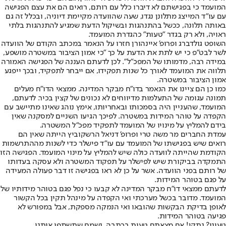
המועמד כי בפגישתם לא דיברו כלל עם רותם, רואים הם את עצם הפגישה
עם עו"ד המייצג מתלונן נגדו, שעה שהוועדה מקיימת דיוניה, ובכלל זה גם
באותה תלונה, ככשל בהתנהגות ובשיקול הדעת שמגיע להתנהגות בלתי
ראויה, ולא רק בגדר "טעות" כהגדרת המועמד.
השופט גולדברג ופרופ' איינהורן חזרו על הנאמר במכתב הקודם של הוועדה
לשר לבט"פ כי יש לתת את הדעת על כך "כי אמון הציבור במשטרה מושפע,
במידה רבה, מדמותו של המפכ"ל". לכן לדעתם העננה של הפגישה האמורה
תלווה את המועמד לאורך כל שנות תפקידו, אם ייבחר לתפקיד, ובכך ייפגע
אמון הציבור במשטרה.
כמו כן הם ציינו את הנאמר בדו"ח מבקר המדינה. ממצאי הדו"ח מעלים
תמונה עגומה של התעלמות מדיווחים לא נכונים של קצין בכיר. לדעתם,
המועמד, שהעניין היה בסמכותו ובאחריותו, אימץ נוהג שאינו מתיישב עם
הקפדה על טוהר המידות במשטרה. לפיכך הגיעו השניים למסקנה שאין
בידם להמליץ על מינויו של המועמד לתפקיד מפכ"ל המשטרה.
עמדת החברים מר משה טרי ופרופ' דניאל הרשקוביץ הייתה שאין הם
רואים שיש בפגישתו של המועמד עם עו״ד פישלר כדי לשנות מההתרשמות
הקודמת שהייתה לוועדה כולה שיש להמליץ על מינוי המועמד. הפגישה הזו
התמקדה בביקורת שיש לפישלר על תפקוד המשטרה ולא עסקה בעדותו
של רותם בפני הוועדה. אשר על כן לא ראו בפגישה זו דבר פעולה המעידה
על פגם בטוהר המידות.
לדעתם ממצאי דו״ח מבקר המדינה לא קבעו כי נפל פגם בטוהר מידותיו של
המועמד. מדובר בכשל מערכתי ואי הקפדה על מינהל תקין בכל הקשור
לאופן בדיקת הבקשות שהובאו ואי הנמקה מספקת, אבל במפורש לא
פגיעה בטוהר המידות.
טעינו? נתקן! אם מצאתם טעות בכתבה, נשמח שתשתפו אותנו