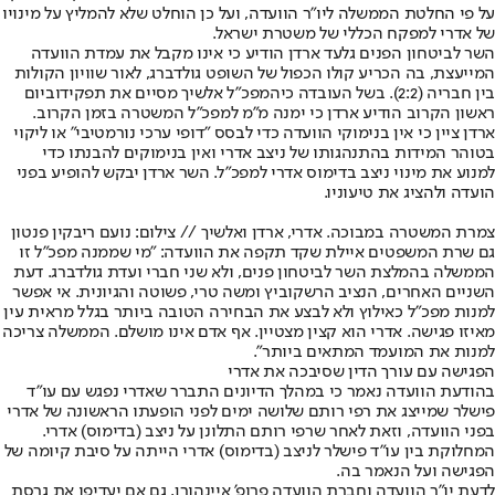
על פי החלטת הממשלה ליו"ר הוועדה, ועל כן הוחלט שלא להמליץ על מינויו
של אדרי למפקח הכללי של משטרת ישראל.
השר לביטחון הפנים גלעד ארדן הודיע כי אינו מקבל את עמדת הוועדה
המייעצת, בה הכריע קולו הכפול של השופט גולדברג, לאור שוויון הקולות
בין חבריה (2:2). בשל העובדה כי
המפכ"ל אלשיך מסיים את תפקידו
ביום
ראשון הקרוב הודיע ארדן כי ימנה מ״מ למפכ״ל המשטרה בזמן הקרוב.
ארדן ציין כי אין בנימוקי הוועדה כדי לבסס ״דופי ערכי נורמטיבי״ או ליקוי
בטוהר המידות בהתנהגותו של ניצב אדרי ואין בנימוקים להבנתו כדי
למנוע את מינוי ניצב בדימוס אדרי למפכ״ל. השר ארדן יבקש להופיע בפני
הועדה ולהציג את טיעוניו.
צמרת המשטרה במבוכה. אדרי, ארדן ואלשיך // צילום: נועם ריבקין פנטון
גם שרת המשפטים איילת שקד תקפה את הוועדה: "מי שממנה מפכ"ל זו
הממשלה בהמלצת השר לביטחון פנים, ולא שני חברי ועדת גולדברג. דעת
השניים האחרים, הנציב הרשקוביץ ומשה טרי, פשוטה והגיונית. אי אפשר
למנות מפכ"ל כאילוץ ולא לבצע את הבחירה הטובה ביותר בגלל מראית עין
מאיזו פגישה. אדרי הוא קצין מצטיין. אף אדם אינו מושלם. הממשלה צריכה
למנות את המועמד המתאים ביותר".
הפגישה עם עורך הדין שסיבכה את אדרי
בהודעת הוועדה נאמר כי במהלך הדיונים התברר שאדרי נפגש עם עו"ד
פישלר שמייצג את רפי רותם שלושה ימים לפני הופעתו הראשונה של אדרי
בפני הוועדה, וזאת לאחר שרפי רותם התלונן על ניצב (בדימוס) אדרי.
המחלוקת בין עו"ד פישלר לניצב (בדימוס) אדרי הייתה על סיבת קיומה של
הפגישה ועל הנאמר בה.
לדעת יו"ר הוועדה וחברת הוועדה פרופ' איינהורן, גם אם יעדיפו את גרסת