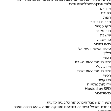
גלעד ארדן
המפכ''ל
משה אדרי
מדורים
ספורט
דעות
תרבות ובידור
לייף סטייל
הורוסקופ
שישבת
סוף שבוע
כדאי להכיר
סיפור המשק הישראלי
נדל"ן
ראשי
זמני כניסת וצאת השבת
מידע כללי
זמני כניסת וצאת שבת
ראשי
צרו קשר
מדיניות פרטיות
Hosted by SPD
כדאי
להכיר
הצעירים שמצליחים לפתור כל בעיה מדעית
נבחרת ישראל הצעירה במדעים מעניקה חוויה שהיא הרבה מעבר