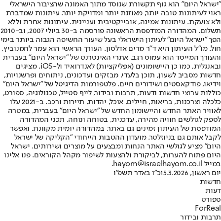
"ישראל היום" הוא גוף תקשורת שנוסד מתוך האמונה שהציבור הישראלי
ראוי לעיתונות טובה יותר, מאוזנת יותר ומדויקת יותר. עיתונות שמדברת
ולא צועקת. עיתונות אמינה, אובייקטיבית ועניינית. עיתונות אחרת וללא
תשלום. המהדורה המודפסת הראשונה פורסמה ב-30 ביולי 2007, וב-2010
הפך "ישראל היום" לעיתון הישראלי בעל שיעור החשיפה הגבוה ביותר בימי
חול. מו"ל העיתון היא ד"ר מרים אדלסון. העורך הראשי הוא עמר לחמנוביץ,
והעורך המייסד הוא עמוס רגב. אתרי האינטרנט של "ישראל היום" בעברית
ובאנגלית, כמו כן היישומונים (אפליקציות) לאנדרואיד ול-iOS, מציגים
חדשות מסביב לשעון, תוכן בלעדי, מבזקים ועדכונים, ניתוחים ופרשנויות,
וידיאו, פודקאסטים ושידורים חיים. פלטפורמות הדיגיטל של "ישראל היום"
כוללות ערוצי חדשות ודעות, תרבות ובידור, לייף סטייל, טכנולוגיה, ספורט,
כלכלה וצרכנות, בריאות, חיילים, אוכל, יהדות, תיירות ורכב. ב-2021 עלו
לאוויר האתר החדש והיישומון החדש של "ישראל היום" בעברית, במטרה
לספק לגולשים חוויה מהירה, עדכנית, בטוחה ונוחה. תכני המהדורה
המודפסת של העיתון זמינים גם באתר, במהדורה יומית מקוונת, ואפשר
לקבל אותם גם בניוזלטר. מועדון ההטבות הייחודי "הקליקה של ישראל
היום" מציע לגולשי האתר הנחות ומבצעים על מוצרים ושירותים. ישראל
היום פתוח להערות, לביקורת ולהצעות לשיפור מקהל הקוראים. פנו אלינו
במייל hayom@israelhayom.co.il.
יום ראשון, 15.3.2026
כ"ו באדר תשפ"ו
חדשות
דעות
ספורט
ForReal
תרבות ובידור