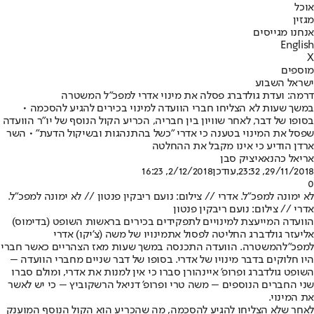
אוכל
מגזין
אנחנו מגייסים
English
X
מוספים
ישראל השבוע
דרמה: ועדת גולדברג פסלה את מינוי אדרי למפכ"ל המשטרה
במשך שעות לא הצליחו חברי הוועדה למינוי בכירים להגיע להסכמה •
בסופו של דבר, לאחר שוויון בין חבריה, הכריע הקול הנוסף של יו"ר הוועדה
שפסל את המינוי בטענה כי אדרי "כשל בהתנהגות ובשיקול הדעת" • השר
ארדן הודיע כי אינו מקבל את ההחלטה
אריאל כהנא
איציק סבן
29/11/2018, 23:32
,עודכן
2/12/2018, 16:23
0
לא ימונה למפכ"ל. אדרי // צילום: נועם ריבקין פנטון // לא ימונה למפכ"ל.
אדרי // צילום: נועם ריבקין פנטון
הוועדה המייעצת למינויים לתפקידים בכירים בראשות השופט (בדימוס)
אליעזר גולדברג החליטה לפסול את
מינויו של משה (צ'יקו) אדרי
למפכ"ל
המשטרה. הוועדה התכנסה במשך שעות מאז הצהריים כאשר חברי
היו חלוקים בדבר מינויו של אדרי. בסופו של דבר שניים מחברי הוועדה –
השופט גולדברג ופרופ' איינהורן סברו כי אין למנות את אדרי, ומולם סברו
שני החברים הנוספים – משה טרי ופרופ' דניאל הרשקוביץ – כי יש לאשר
את המינוי.
לאחר שלא הצליחו להגיע להסכמה, מה שהכריע הוא הקול הנוסף המוענק