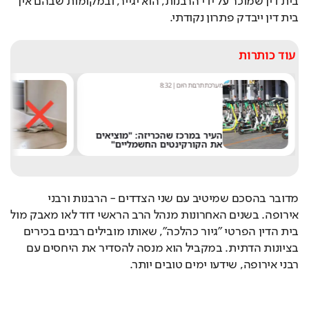
בית דין שמוכר על ידי הרבנות, הוא יגייר, ובמקומות שבהם אין 
בית דין ייבדק פתרון נקודתי.
עוד כותרות
מערכת תרבות היום
|
8:32
מערכת
העיר במרכז שהכריזה: "מוציאים
לא 
את הקורקינטים החשמליים"
"הה
מדובר בהסכם שמיטיב עם שני הצדדים - הרבנות ורבני 
אירופה. בשנים האחרונות מנהל הרב הראשי דוד לאו מאבק מול 
בית הדין הפרטי "גיור כהלכה", שאותו מובילים רבנים בכירים 
בציונות הדתית. במקביל הוא מנסה להסדיר את היחסים עם 
רבני אירופה, שידעו ימים טובים יותר. 