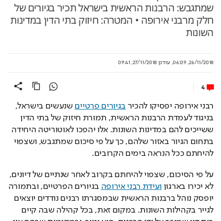
שמתגבש: הרבנות הראשית בישראל תכיר בגיורים של
חלק מרבני אירופה • המטרה: חיזוק בתי הדין במדינות
השונות
26/11/2018, 06:09
,
עודכן
27/11/2018, 09:41
4
רבני אירופה יפסיקו להכיר 
בגיורים פרטיים
 שנעשים בישראל, 
בניגוד לעמדת הרבנות הראשית, תמורת חיזוק של בתי הדין 
ששייכים להם במדינות השונות. אלו יהפכו לאוטוריטה היחידה 
בתחום הגיור באזור שלהם, כך על פי סיכום שמתגבש, ושצפוי 
להיחתם ככל הנראה בימים הקרובים. 
על פי הסיכום, שצפוי להיחתם בקרוב לאחר שנתיים של דיונים, 
לא יכירו בארגון 
ועידת רבני אירופה
 בגיורים הפרטיים, ובתמורה 
יופסק נוהל ברבנות הראשית שבמסגרתו רבנים נודדים יוצאים 
לגייר בקהילות השונות. במקום זאת, בכל קהילה שבה קיים 