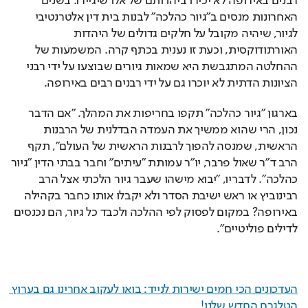
רבנים באירופה לא יכירו ביהדותם של אלו שיגיירו. בשנים 
האחרונות מנסים ב"גיור כהלכה" לבנות בית דין אלטרנטיבי 
לגיור, שיהיה מקובל על חלקים גדולים של היהדות 
האורתודוקסית, וכעת זו נענית בכתף קרה. המשמעות של 
ההחלטה המתגבשת היא שמאות גיורים שבוצעו על ידי רבני 
הציונות הדתית לא יוכרו גם על ידי רבנים רבים באירופה.
בארגון "גיור כהלכה" תקפו בחריפות את המהלך. "אם הדבר 
נכון, הרי שהוא ממשיך את העמדה הבדלנית של הרבנות 
הראשית, שמנסה להפוך לרבנות הראשית של העולם", תקף 
הרב ד"ר שאול פרבר, יו"ר עמותת "עיתים" וחבר בבתי הדין "גיור 
כהלכה". לדבריו, "יבוא מישהו שעבר גיור הלכתי אצל הרב 
רבינוביץ או ראש ישיבת הסדר ולא יקבלו אותו כחבר בקהילה 
באירופה? במקום לפסוק לפי ההלכה ולכבד כל גיור, הם נכנסים 
לדילים פוליטיים".
העדכונים הכי חמים ישירות לנייד: בואו לעקוב אחרינו גם בערוץ 
הטלגרם החדש שלנו
!