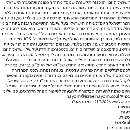
"ישראל היום" הוא גוף תקשורת שנוסד מתוך האמונה שהציבור הישראלי
ראוי לעיתונות טובה יותר, מאוזנת יותר ומדויקת יותר. עיתונות שמדברת
ולא צועקת. עיתונות אמינה, אובייקטיבית ועניינית. עיתונות אחרת וללא
תשלום. המהדורה המודפסת הראשונה פורסמה ב-30 ביולי 2007, וב-2010
הפך "ישראל היום" לעיתון הישראלי בעל שיעור החשיפה הגבוה ביותר בימי
חול. מו"ל העיתון היא ד"ר מרים אדלסון. העורך הראשי הוא עמר לחמנוביץ,
והעורך המייסד הוא עמוס רגב. אתרי האינטרנט של "ישראל היום" בעברית
ובאנגלית, כמו כן היישומונים (אפליקציות) לאנדרואיד ול-iOS, מציגים
חדשות מסביב לשעון, תוכן בלעדי, מבזקים ועדכונים, ניתוחים ופרשנויות,
וידיאו, פודקאסטים ושידורים חיים. פלטפורמות הדיגיטל של "ישראל היום"
כוללות ערוצי חדשות ודעות, תרבות ובידור, לייף סטייל, טכנולוגיה, ספורט,
כלכלה וצרכנות, בריאות, חיילים, אוכל, יהדות, תיירות ורכב. ב-2021 עלו
לאוויר האתר החדש והיישומון החדש של "ישראל היום" בעברית, במטרה
לספק לגולשים חוויה מהירה, עדכנית, בטוחה ונוחה. תכני המהדורה
המודפסת של העיתון זמינים גם באתר, במהדורה יומית מקוונת, ואפשר
לקבל אותם גם בניוזלטר. מועדון ההטבות הייחודי "הקליקה של ישראל
היום" מציע לגולשי האתר הנחות ומבצעים על מוצרים ושירותים. ישראל
היום פתוח להערות, לביקורת ולהצעות לשיפור מקהל הקוראים. פנו אלינו
במייל hayom@israelhayom.co.il.
יום שלישי, 21.7.2026
ז' באב תשפ"ו
חדשות
דעות
ספורט
ForReal
תרבות ובידור