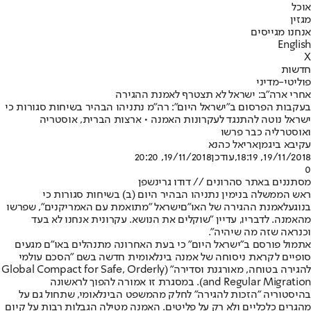
אוכל
מגזין
אנחנו מגייסים
English
X
חדשות
פוליטי-מדיני
אחרי ארה"ב: ישראל לא תצטרף לאמנת ההגירה
בעקבות הפרסום ב"ישראל היום": רה"מ נתניהו הבהיר בשיחות סגורות כי
ישראל נוטה להתנגד לעקרונות האמנה • ארצות הברית, אוסטריה
ואוסטרליה כבר פרשו
עקיבא ביגמן
אריאל כהנא
19/11/2018, 18:19
,עודכן
19/11/2018, 20:20
0
מסתננים באתר סהרונים // דודו גרינשפן
ראש הממשלה בנימין נתניהו הבהיר היום (ב) בשיחות סגורות כי
בנוגע
לאמנת ההגירה של האו"ם
ישראל "מתואמת עם האמריקנים", שפרשו
מהאמנה. לדבריו, עדיין "שוקלים את הנושא. עקרונית אנחנו לא בעד
וכנראה שזה מה שיהיה".
אתמול פורסם ב"ישראל היום" כי בעת האחרונה מתנהלים באו"ם מגעים
סופיים לקראת ניסוחה של אמנה בינלאומית חדשה בשם "הסכם עולמי
להגירה בטוחה, מאורגנת וסדירה" (Global Compact for Safe, Orderly
and Regular Migration). במסגרת זו אמורה להפוך לראשונה
בהיסטוריה "הזכות להגירה" לחלק מהמשפט הבינלאומי, שתחול גם על
מהגרים כלכליים ולא רק על פליטים. האמנה מטילה הגבלות רבות על קיום