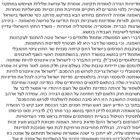
מדיניות הגירה לאומית תקיפה, אוסרת על ענישה פלילית ושימוש במתקני
שהייה כלפי מהגרים לא חוקיים ומחייבת מתן זכויות סוציאליות ואחרות.
האמנה אמורה להיחתם בחודש הבא במרקש, מרוקו. כפי שנחשף בישראל
היום, למרות שמדינות מערביות רבות הודיעו על פרישה מהאמנה - ביניהן
ארצות הברית, אוסטריה, אוסטרליה ואחרות - משרד החוץ הישראלי עדיין
שותף לישיבות העבודה בנושא.
דברי ראש הממשלה אתמול מלמדים כי ישראל נוטה להתנגד לעקרונות
האמנה, וכי בסופו של דבר היא לא תצטרף למדינות החתומות.
בעקבות הפרסום בישראל היום קיימה סגנית שר החוץ ציפי חוטובלי
אתמול דיון בנושא במשרד החוץ, בהשתתפות ראשי האגף לארגונים
בינלאומיים (ארב"ל). בדיון התברר כי לישראל אין אינטרס להיות שותפה
להסכם שכן ידידות טובות שלה בעולם אינן חלק ממנו. לאור מידע זה אמרה
חוטובלי כי ישראל צריכה לפרוש מן ההסכם. "לישראל אין אינטרס להיות
שותפה להסכמי הגירה בינלאומיים. מדינת ישראל צריכה לנהל את מדיניות
ההגירה שלה בהתאם לתנאים המיוחדים שלה כמדינה קטנה שחייבת
לשמור על זהותה כמדינת הלאום של העם היהודי. אי אפשר לדבר על
חשיבות חוק הלאום לצד חתימה על הסכם הגירה כזה. עמידה לצד ארהב
בסוגיה החשובה הזו היא סיבה נוספת להמלצתי לפרוש מההסכם".
בתוך כך הודיע יושב ראש ועדת הפנים חבר הכנסת יואב קיש כי הוועדה
בראשותה תתכנס לדיון דחוף בנושא כבר מחר (ד). לדבריו, מאז כניסתו
לתפקיד הטיפול בבעיית המסתננים עומדת בראש סדר העדיפויות.
"הפרסום ב'ישראל היום' מדאיג ביותר. האמנה מכוונת לקבוע מעין זכות
יסוד להגירה, הכוללת מחוייבות מרחיקת לכת ואף מסוכנת למדינות
שיחתמו עליה. לא ייתכן כי ישנה אפשרות שישראל תחתום על אמנה כזו
מבלי לנהל דיון ציבורי משמעותי ורציני על ההשלכות של אמנה זו ועל