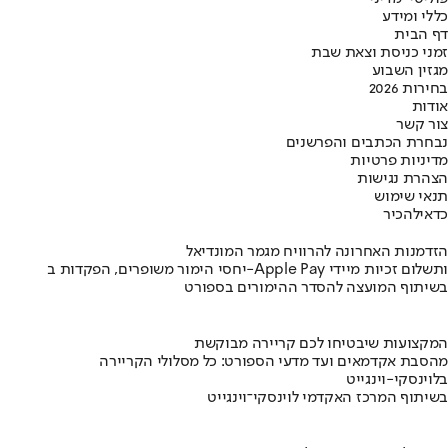
כללי ומידע
דף הבית
זמני כניסת וצאת שבת
מגזין השבוע
בחירות 2026
אודות
צור קשר
נבחרת הכתבים והפרשנים
מדיניות פרטיות
הצהרת נגישות
תנאי שימוש
כדאי
להכיר
הזדמנות האחרונה להרוויח מגמר המונדיאל
יחסי הימור משופרים, הפקדות ב-Apple Pay ותשלום זכיות מיידי
בשיתוף המועצה להסדר ההימורים בספורט
המקצועות שיבטיחו לכם קריירה מבוקשת
מהסבת אקדמאים ועד מדעי הספורט: כל מסלולי הקריירה
בלוינסקי-וינגייט
בשיתוף המרכז האקדמי לוינסקי־וינגייט