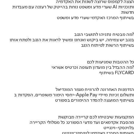
הצצה לקמפוס שרוצה לשנות את האקדמיה
שערי מדע ומשפט נוחת בהייטק של רעננה עם מעבדות AI ותוכניות
חדשות
בשיתוף המרכז האקדמי שערי מדע ומשפט
מה מבטיח נתניהו לתושבי הנגב?
בנגב יש צמיחה, יש ביקוש ואנחנו נמשיך לראות את הנגב ולפתח אותו
בשיתוף הרשות לפיתוח הנגב
כל ההטבות שמגיעות לכם
מה ההבדל בין מועדון תעופה וכרטיס אשראי?
בשיתוף FLYCARD
הזדמנות האחרונה להרוויח מגמר המונדיאל
יחסי הימור משופרים, הפקדות ב-Apple Pay ותשלום זכיות מיידי
בשיתוף המועצה להסדר ההימורים בספורט
המקצועות שיבטיחו לכם קריירה מבוקשת
מהסבת אקדמאים ועד מדעי הספורט: כל מסלולי הקריירה
בלוינסקי-וינגייט
בשיתוף המרכז האקדמי לוינסקי־וינגייט