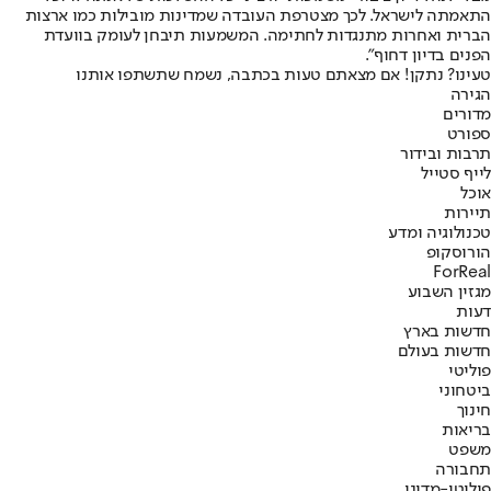
התאמתה לישראל. לכך מצטרפת העובדה שמדינות מובילות כמו ארצות
הברית ואחרות מתנגדות לחתימה. המשמעות תיבחן לעומק בוועדת
הפנים בדיון דחוף".
טעינו? נתקן! אם מצאתם טעות בכתבה, נשמח שתשתפו אותנו
הגירה
מדורים
ספורט
תרבות ובידור
לייף סטייל
אוכל
תיירות
טכנולוגיה ומדע
הורוסקופ
ForReal
מגזין השבוע
דעות
חדשות בארץ
חדשות בעולם
פוליטי
ביטחוני
חינוך
בריאות
משפט
תחבורה
פוליטי-מדיני