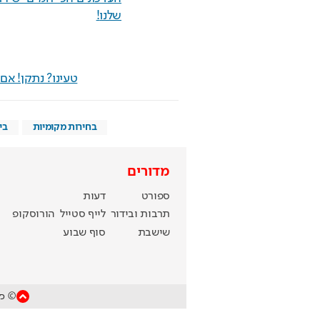
שלנו
!
טעינו? נתקן! א
בחירות מקומיות
בי
מדורים
ספורט
דעות
תרבות ובידור
לייף סטייל
הורוסקופ
שישבת
סוף שבוע
© כל