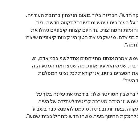
"בית שמש מתעוררת לבוקר חדש", הכריזה בלוך בנאום הניצחון ברחבת העירייה. 
"עם ישראל מסתכל הבוקר על העיר בית שמש ומתעורר לתקווה חדשה. בית 
שמש החליטה לבטל את החומות והמחיצות. עד היום קצוות קיצוניים ניהלו את 
השיח ומנעו מאיתנו לראות בני אדם. מי שקבע את הטון היו קצוות קיצוניים שיצרו 
חמה".
בלוך הוסיפה: "היום בית שמש אמרה אנחנו מתייחסים אחד לשני כבני אדם, יש 
פה חברה אחת מאוחדת - בית שמש היא עיר אחת. מה שניצח את המסע הזה 
היא העובדה ששמנו בצד את הפערים בינינו. אני קוראת לכל נציגי המפלגות 
 העיר"
שר החינוך נפתלי בנט צייץ בחשבון הטוויטר שלו: "בירכתי את עליזה בלוך על 
זכייתה ההיסטורית בבית שמש. זו היתה מערכה קריטית לעתידה של העיר. 
תושבי בית שמש בחרו בתקווה, באחדות ובעתיד. סיכמנו להיפגש כבר בשבוע 
 להזנקת החינוך בעיר. משהו חדש מתחיל בבית שמש".