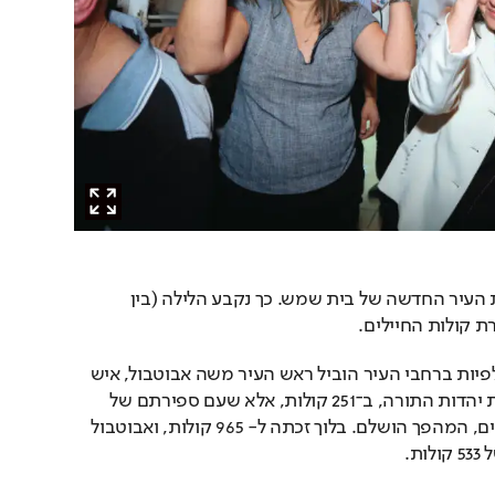
ד"ר עליזה בלוך היא ראשת העיר החדשה של בית שמש. כך נקבע הלילה (בין 
ת קולות החיילים.
לאחר ספירת הקולות בקלפיות ברחבי העיר הוביל ראש העיר משה אבוטבול, איש 
ש"ס שעומד בראש רשימת יהדות התורה, ב־251 קולות, אלא שעם ספירתם של 
1,300 קולות החיילים והנכים, המהפך הושלם. בלוך זכתה ל- 965 קולות, ואבוטבול 