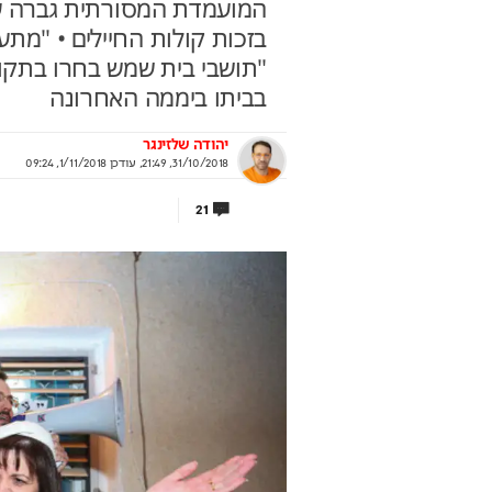
המועמדת המסורתית גברה על
בזכות קולות החיילים • "מתע
"תושבי בית שמש בחרו בתקוו
בביתו ביממה האחרונה
מנות אחרונה להצטרף
המקום הכי טוב באיצטד
חרות ישראל במדעים
שלכם
יהודה שלזינגר
31/10/2018, 21:49
,
עודכן
1/11/2018, 09:24
 להכיר את חברי נבחרות ישראל במדעים
המונדיאל ע
 מחכים לכם – המיונים בעיצומם
ראיתם ולא שמעתם
21
וף מרכז מדעני העתיד
בשיתוף Dreame