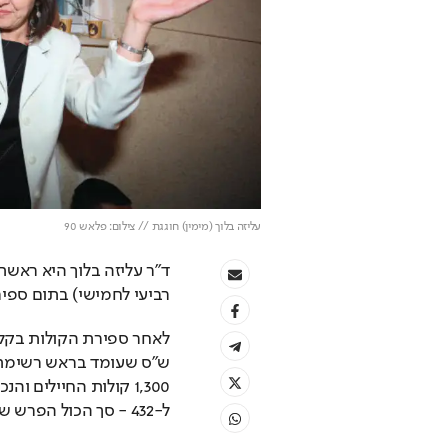
עליזה בלוך (מימין) חוגגת // צילום: פלאש 90
רביעי לחמישי) בתום ספיר
ל-432 - סך הכול הפרש של 533 קולות.