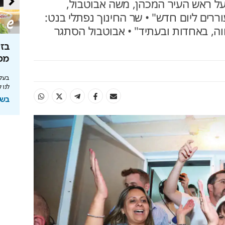
 ראש העיר המכהן, משה אבוטבול,
וררים ליום חדש" • שר החינוך נפתלי בנט:
ה, באחדות ובעתיד" • אבוטבול הסתגר
יון -
נקיון פסח - לא מה שהכרתם
בזמ
מכי
דק במיוחד, עוצמה אדירה ולא מפחד מאף מכשול:
שואב האבק שמשנה את כללי המשחק
ם מסכי Dreame - כמו שעוד לא
בעלי
לנו 
בשיתוף Dreame
בשי