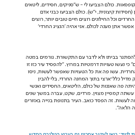
טובים. להפסיק להכניס לקופסאות. כולם הצביעו לי - ש"סניקים, חסידים, ליטאים 
ואפילו אנשי תולדות אהרון (חסידות קיצונית, י"ש). כולם הצביעו כבני אדם 
פשוטים שרוצים שינוי. כל החרדים וכל החילונים רוצים חיים טובים יותר, רוצים 
שיהיה טוב. קואליציה הכי אפשר אתן מענה לכולם. אני אהיה 'הנציג החרדי' 
משה אבוטבול בחר היום להסתגר בביתו ולא לדבר עם התקשורת. גורמים במטה 
החרדי אמרו ל"ישראל היום" כי נעשו טעויות דרמטיות במרוץ. "להפסיד עיר כזו זו 
מכה קשה מאוד ליהדות החרדית. עשו פה את כל הטעויות שאפשר לעשות, ניסו 
להפוך את בית שמש כחלק מדיל כלל־ארצי בתוך המחנה החרדי, בלי להבין 
שהמצב פה מורכב יותר. היתה פה שאננות של כולם, הליטאים, החסידים ואנשי 
ש"ס. צריך גם לומר שבלוך עשתה קמפיין מצוין. מרדים, שקט, עברה במשך שנים 
מדלת אל דלת ממש. אין מה לעשות. זה הפסד כואב. העיר בתנופת בנייה באזורים 
ה הלאה".
העדכונים הכי חמים ישירות לנייד: בואו לעקוב אחרינו גם בערוץ הטלגרם החדש 