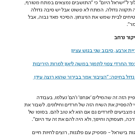
עוד לפני זכייתה, אמרה בלוך ל"ישראל היום" כי "התושבים נמצאים במתח מטורף, 
יש התרגשות גדולה, נוצרה תקווה גדולה. המתח לא פשוט אבל יש סיבה גדולה 
לאופטימיות. הנתונים מבטיחים לבית שמש את הניצחון. הסיכוי מאד גבוה, אבל 
ר".
קור נרחב
ת ארבע, סיבוב שני בגוש עציון
ד החרדי צפוי לתמוך במשה ליאון למרות היריבות
קליש-רותם חוגגת מהפך גדול בחיפה: "הציבור אמר בבירור שהוא רוצה עידן 
לדבריה, "מה שקרה בקמפיין הזה זה שהמילים 'אנחנו' ו'הם' נעלמו, בעבודה 
שיטתית, לאט־לאט. רציתי להפסיק את השיח הזה של חרדים וחילונים. לשבור את 
המעטפת שאומרת חרדים מצביעים לחרדים גם אם הוא לא טוב להם. בסופו של 
כה, תעסוקה וחינוך, ולא היה להם את זה עד היום".
"התושבים אומרים למנהיגות בישראל - מספיק עם פלגנות, רוצים לחיות חיים 