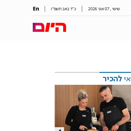
En
שישי ,
07
אוג׳
2026
כ"ד באב תשפ"ו
אי
להכיר